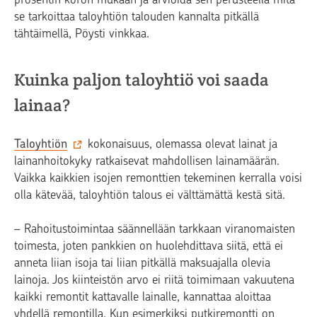
se tarkoittaa taloyhtiön talouden kannalta pitkällä
tähtäimellä, Pöysti vinkkaa.
Kuinka paljon taloyhtiö voi saada
lainaa?
Taloyhtiön
kokonaisuus, olemassa olevat lainat ja
lainanhoitokyky ratkaisevat mahdollisen lainamäärän.
Vaikka kaikkien isojen remonttien tekeminen kerralla voisi
olla kätevää, taloyhtiön talous ei välttämättä kestä sitä.
– Rahoitustoimintaa säännellään tarkkaan viranomaisten
toimesta, joten pankkien on huolehdittava siitä, että ei
anneta liian isoja tai liian pitkällä maksuajalla olevia
lainoja. Jos kiinteistön arvo ei riitä toimimaan vakuutena
kaikki remontit kattavalle lainalle, kannattaa aloittaa
yhdellä remontilla. Kun esimerkiksi putkiremontti on