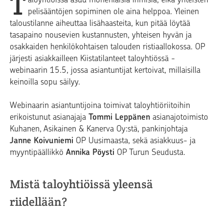
T
pelisääntöjen sopiminen ole aina helppoa. Yleinen
taloustilanne aiheuttaa lisähaasteita, kun pitää löytää
tasapaino nousevien kustannusten, yhteisen hyvän ja
osakkaiden henkilökohtaisen talouden ristiaallokossa. OP
järjesti asiakkailleen Kiistatilanteet taloyhtiössä -
webinaarin 15.5, jossa asiantuntijat kertoivat, millaisilla
keinoilla sopu säilyy.
Webinaarin asiantuntijoina toimivat taloyhtiöriitoihin
erikoistunut asianajaja
Tommi Leppänen
asianajotoimisto
Kuhanen, Asikainen & Kanerva Oy:stä, pankinjohtaja
Janne Koivuniemi
OP Uusimaasta, sekä asiakkuus- ja
myyntipäällikkö
Annika Pöysti
OP Turun Seudusta.
Mistä taloyhtiöissä yleensä
riidellään?