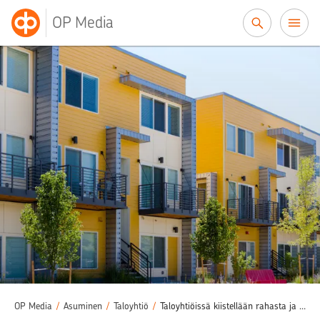
Siirry sisältöön
OP Media
OP Media
/
Asuminen
/
Taloyhtiö
/
Taloyhtiöissä kiistellään rahasta ja yhteisistä pelisäännöistä