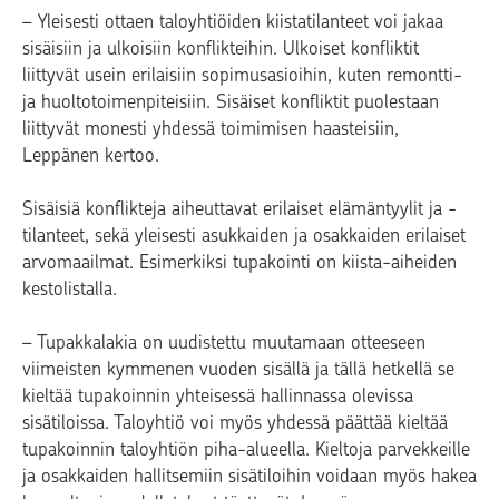
– Yleisesti ottaen taloyhtiöiden kiistatilanteet voi jakaa
sisäisiin ja ulkoisiin konflikteihin. Ulkoiset konfliktit
liittyvät usein erilaisiin sopimusasioihin, kuten remontti-
ja huoltotoimenpiteisiin. Sisäiset konfliktit puolestaan
liittyvät monesti yhdessä toimimisen haasteisiin,
Leppänen kertoo.
Sisäisiä konflikteja aiheuttavat erilaiset elämäntyylit ja -
tilanteet, sekä yleisesti asukkaiden ja osakkaiden erilaiset
arvomaailmat. Esimerkiksi tupakointi on kiista-aiheiden
kestolistalla.
– Tupakkalakia on uudistettu muutamaan otteeseen
viimeisten kymmenen vuoden sisällä ja tällä hetkellä se
kieltää tupakoinnin yhteisessä hallinnassa olevissa
sisätiloissa. Taloyhtiö voi myös yhdessä päättää kieltää
tupakoinnin taloyhtiön piha-alueella. Kieltoja parvekkeille
ja osakkaiden hallitsemiin sisätiloihin voidaan myös hakea