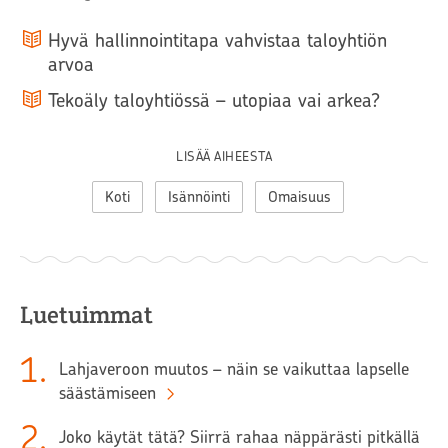
Hyvä hallinnointitapa vahvistaa taloyhtiön
arvoa
Tekoäly taloyhtiössä – utopiaa vai arkea?
LISÄÄ AIHEESTA
Koti
Isännöinti
Omaisuus
Luetuimmat
1
.
Lahjaveroon muutos – näin se vaikuttaa lapselle
säästämiseen
2
.
Joko käytät tätä? Siirrä rahaa näppärästi pitkällä