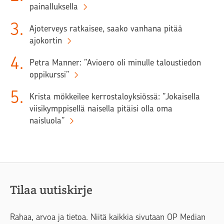
painalluksella
3
.
Ajoterveys ratkaisee, saako vanhana pitää
ajokortin
4
.
Petra Manner: ”Avioero oli minulle taloustiedon
oppikurssi”
5
.
Krista mökkeilee kerrostaloyksiössä: ”Jokaisella
viisikymppisellä naisella pitäisi olla oma
naisluola”
Tilaa uutiskirje
Rahaa, arvoa ja tietoa. Niitä kaikkia sivutaan OP Median