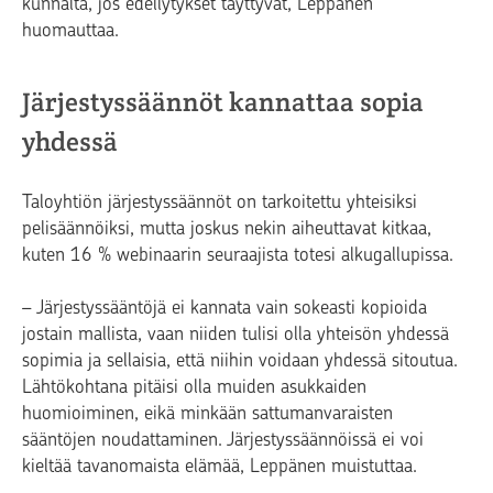
kunnalta, jos edellytykset täyttyvät, Leppänen
huomauttaa.
Järjestyssäännöt kannattaa sopia
yhdessä
Taloyhtiön järjestyssäännöt on tarkoitettu yhteisiksi
pelisäännöiksi, mutta joskus nekin aiheuttavat kitkaa,
kuten 16 % webinaarin seuraajista totesi alkugallupissa.
– Järjestyssääntöjä ei kannata vain sokeasti kopioida
jostain mallista, vaan niiden tulisi olla yhteisön yhdessä
sopimia ja sellaisia, että niihin voidaan yhdessä sitoutua.
Lähtökohtana pitäisi olla muiden asukkaiden
huomioiminen, eikä minkään sattumanvaraisten
sääntöjen noudattaminen. Järjestyssäännöissä ei voi
kieltää tavanomaista elämää, Leppänen muistuttaa.