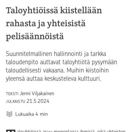
Taloyhtiöissä kiistellään
rahasta ja yhteisistä
pelisäännöistä
Suunnitelmallinen hallinnointi ja tarkka
taloudenpito auttavat taloyhtiötä pysymään
taloudellisesti vakaana. Muihin kiistoihin
yleensä auttaa keskusteleva kulttuuri.
Jenni Viljakainen
TEKSTI
21.5.2024
JULKAISTU
Lukuaika
4
min
aloyhtiöissä asuu monenlaisia ihmisiä, eikä yhteisten