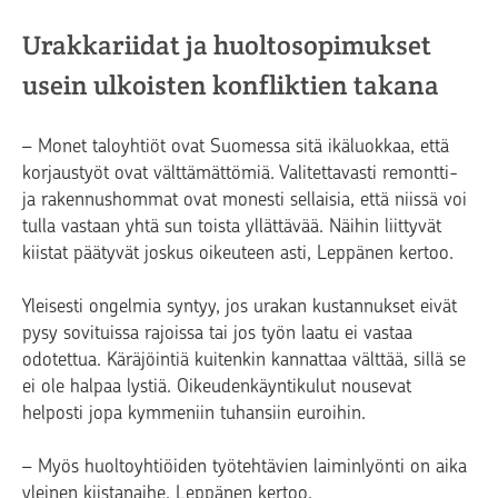
Urakkariidat ja huoltosopimukset
usein ulkoisten konfliktien takana
– Monet taloyhtiöt ovat Suomessa sitä ikäluokkaa, että
korjaustyöt ovat välttämättömiä. Valitettavasti remontti-
ja rakennushommat ovat monesti sellaisia, että niissä voi
tulla vastaan yhtä sun toista yllättävää. Näihin liittyvät
kiistat päätyvät joskus oikeuteen asti, Leppänen kertoo.
Yleisesti ongelmia syntyy, jos urakan kustannukset eivät
pysy sovituissa rajoissa tai jos työn laatu ei vastaa
odotettua. Käräjöintiä kuitenkin kannattaa välttää, sillä se
ei ole halpaa lystiä. Oikeudenkäyntikulut nousevat
helposti jopa kymmeniin tuhansiin euroihin.
– Myös huoltoyhtiöiden työtehtävien laiminlyönti on aika
yleinen kiistanaihe, Leppänen kertoo.