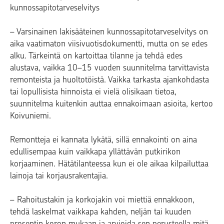
kunnossapitotarveselvitys
– Varsinainen lakisääteinen kunnossapitotarveselvitys on
aika vaatimaton viisivuotisdokumentti, mutta on se edes
alku. Tärkeintä on kartoittaa tilanne ja tehdä edes
alustava, vaikka 10–15 vuoden suunnitelma tarvittavista
remonteista ja huoltotöistä. Vaikka tarkasta ajankohdasta
tai lopullisista hinnoista ei vielä olisikaan tietoa,
suunnitelma kuitenkin auttaa ennakoimaan asioita, kertoo
Koivuniemi.
Remontteja ei kannata lykätä, sillä ennakointi on aina
edullisempaa kuin vaikkapa yllättävän putkirikon
korjaaminen. Hätätilanteessa kun ei ole aikaa kilpailuttaa
lainoja tai korjausrakentajia.
– Rahoitustakin ja korkojakin voi miettiä ennakkoon,
tehdä laskelmat vaikkapa kahden, neljän tai kuuden
prosentin koron mukaan ja arvioida sen perusteella mitä