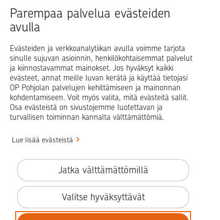
Raha
Koti
Elämä
Yrityselämä
Parempaa palvelua evästeiden
avulla
Blogit ja puheenvuorot
Osuuspankit
Evästeiden ja verkkoanalytiikan avulla voimme tarjota
sinulle sujuvan asioinnin, henkilökohtaisemmat palvelut
Op.fi
OP Koti
Pohjola Vahinkoapu
ja kiinnostavammat mainokset. Jos hyväksyt kaikki
evästeet, annat meille luvan kerätä ja käyttää tietojasi
Facebook
X
LinkedIn
Instagram
OP Pohjolan palvelujen kehittämiseen ja mainonnan
kohdentamiseen. Voit myös valita, mitä evästeitä sallit.
Osa evästeistä on sivustojemme luotettavan ja
turvallisen toiminnan kannalta välttämättömiä.
© OP Pohjola
Lue lisää evästeistä
Info
Käyttöehdot
Jatka välttämättömillä
Saavutettavuusseloste
Evästeiden käyttö
Valitse hyväksyttävät
Tilaa uutiskirje