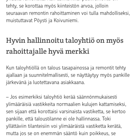
tehty, se korottaa myös kiinteistön arvoa, jolloin
seuraavan remontin rahoittaminen voi tulla mahdolliseksi,
muistuttavat Pöysti ja Koivuniemi.
Hyvin hallinnoitu taloyhtiö on myös
rahoittajalle hyvä merkki
Kun taloyhtiöllä on talous tasapainossa ja remontit tehty
ajallaan ja suunnitelmallisesti, se näyttäytyy myös pankille
järkevänä ja luotettavana asiakkaana.
– Jos esimerkiksi taloyhtiö kerää säännönmukaisesti
ylimääräisiä vastikkeita normaalien kulujen kattamiseksi,
sen sijaan että korottaisi varsinaista vastiketta, se kertoo
pankille, että taloustilanne ei ole hallinnassa. Toki
yllättäviin tilanteisiin voi ylimääräistä vastiketta kerätä,
mutta jos se on enemmän sääntö kuin poikkeus, se