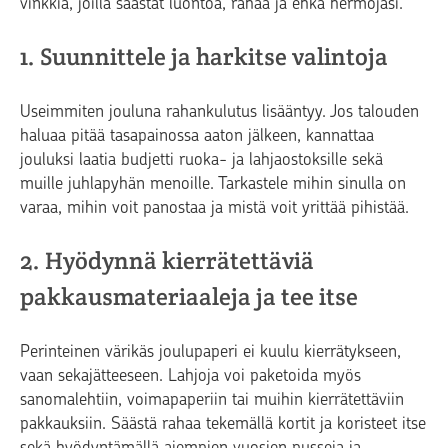
vinkkiä, joilla säästät luontoa, rahaa ja ehkä hermojasi.
1. Suunnittele ja harkitse valintoja
Useimmiten jouluna rahankulutus lisääntyy. Jos talouden
haluaa pitää tasapainossa aaton jälkeen, kannattaa
jouluksi laatia budjetti ruoka- ja lahjaostoksille sekä
muille juhlapyhän menoille. Tarkastele mihin sinulla on
varaa, mihin voit panostaa ja mistä voit yrittää pihistää.
2. Hyödynnä kierrätettäviä
pakkausmateriaaleja ja tee itse
Perinteinen värikäs joulupaperi ei kuulu kierrätykseen,
vaan sekajätteeseen. Lahjoja voi paketoida myös
sanomalehtiin, voimapaperiin tai muihin kierrätettäviin
pakkauksiin. Säästä rahaa tekemällä kortit ja koristeet itse
sekä hyödyntämällä aiempien vuosien pusseja ja