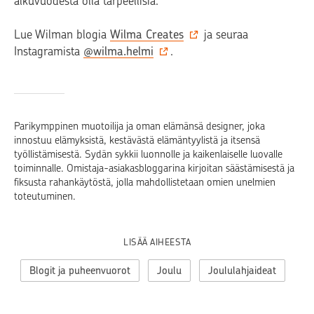
alkuvuodesta olla tarpeellisia.
Lue Wilman blogia
Wilma Creates
ja seuraa
Instagramista
@wilma.helmi
.
Parikymppinen muotoilija ja oman elämänsä designer, joka
innostuu elämyksistä, kestävästä elämäntyylistä ja itsensä
työllistämisestä. Sydän sykkii luonnolle ja kaikenlaiselle luovalle
toiminnalle. Omistaja-asiakasbloggarina kirjoitan säästämisestä ja
fiksusta rahankäytöstä, jolla mahdollistetaan omien unelmien
toteutuminen.
LISÄÄ AIHEESTA
Blogit ja puheenvuorot
Joulu
Joululahjaideat