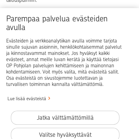
Raha
Koti
Elämä
Yrityselämä
Parempaa palvelua evästeiden
avulla
Blogit ja puheenvuorot
Osuuspankit
Evästeiden ja verkkoanalytiikan avulla voimme tarjota
sinulle sujuvan asioinnin, henkilökohtaisemmat palvelut
Op.fi
OP Koti
Pohjola Vahinkoapu
ja kiinnostavammat mainokset. Jos hyväksyt kaikki
evästeet, annat meille luvan kerätä ja käyttää tietojasi
Facebook
X
LinkedIn
Instagram
OP Pohjolan palvelujen kehittämiseen ja mainonnan
kohdentamiseen. Voit myös valita, mitä evästeitä sallit.
Osa evästeistä on sivustojemme luotettavan ja
turvallisen toiminnan kannalta välttämättömiä.
© OP Pohjola
Lue lisää evästeistä
Info
Käyttöehdot
Jatka välttämättömillä
Saavutettavuusseloste
Evästeiden käyttö
Valitse hyväksyttävät