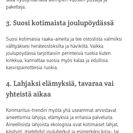
paketteja.
3. Suosi kotimaista joulupöydässä
Suosi kotimaisia raaka-aineita ja tee ostoslista valmiiksi
välttyäksesi heräteostoksilta ja hävikiltä. Vaikka
joulupöydässä tarjottaisiin perinteisiä ruokia kuten
kinkkua, kannattaa suosia myös kalaa ja edullisia
kasvispainotteisia ruokia.
4. Lahjaksi elämyksiä, tavaraa vai
yhteistä aikaa
Konmaritus-trendin myötä yhä useammat arvostavat
aineettomia lahjoja, elämyksiä ja erilaisia palveluita.
Aineellisista lahjoista ekologisia ovat kotimaiset lahjat,
käsityöt, itsetehdyt jouluherkut ja esimerkiksi kirja- tai