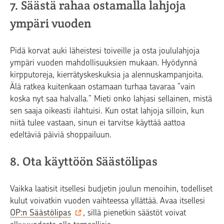
7. Säästä rahaa ostamalla lahjoja
ympäri vuoden
Pidä korvat auki läheistesi toiveille ja osta joululahjoja
ympäri vuoden mahdollisuuksien mukaan. Hyödynnä
kirpputoreja, kierrätyskeskuksia ja alennuskampanjoita.
Älä ratkea kuitenkaan ostamaan turhaa tavaraa ”vain
koska nyt saa halvalla.” Mieti onko lahjasi sellainen, mistä
sen saaja oikeasti ilahtuisi. Kun ostat lahjoja silloin, kun
niitä tulee vastaan, sinun ei tarvitse käyttää aattoa
edeltäviä päiviä shoppailuun.
8. Ota käyttöön Säästölipas
Vaikka laatisit itsellesi budjetin joulun menoihin, todelliset
kulut voivatkin vuoden vaihteessa yllättää. Avaa itsellesi
OP:n Säästölipas
, sillä pienetkin säästöt voivat