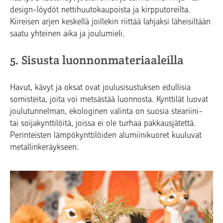
design-löydöt nettihuutokaupoista ja kirpputoreilta.
Kiireisen arjen keskellä joillekin riittää lahjaksi läheisiltään
saatu yhteinen aika ja joulumieli.
5. Sisusta luonnonmateriaaleilla
Havut, kävyt ja oksat ovat joulusisustuksen edullisia
somisteita, joita voi metsästää luonnosta. Kynttilät luovat
joulutunnelman, ekologinen valinta on suosia steariini-
tai soijakynttilöitä, joissa ei ole turhaa pakkausjätettä.
Perinteisten lämpökynttilöiden alumiinikuoret kuuluvat
metallinkeräykseen.