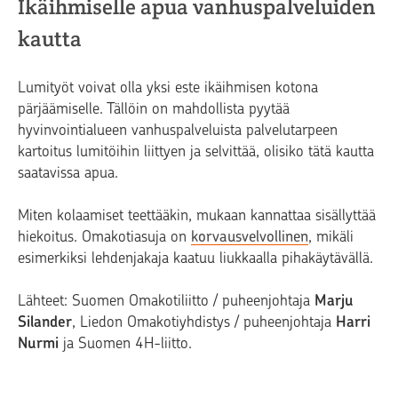
Ikäihmiselle apua vanhuspalveluiden
kautta
Lumityöt voivat olla yksi este ikäihmisen kotona
pärjäämiselle. Tällöin on mahdollista pyytää
hyvinvointialueen vanhuspalveluista palvelutarpeen
kartoitus lumitöihin liittyen ja selvittää, olisiko tätä kautta
saatavissa apua.
Miten kolaamiset teettääkin, mukaan kannattaa sisällyttää
hiekoitus. Omakotiasuja on
korvausvelvollinen
, mikäli
esimerkiksi lehdenjakaja kaatuu liukkaalla pihakäytävällä.
Lähteet: Suomen Omakotiliitto / puheenjohtaja
Marju
Silander
, Liedon Omakotiyhdistys / puheenjohtaja
Harri
Nurmi
ja Suomen 4H-liitto.