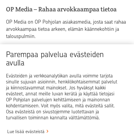
OP Media – Rahaa arvokkaampaa tietoa
OP Media on OP Pohjolan asiakasmedia, josta saat rahaa
arvokkaampaa tietoa arkeen, elämän käännekohtiin ja
talouspulmiin.
Raha
Koti
Elämä
Yrityselämä
Parempaa palvelua evästeiden
avulla
Blogit ja puheenvuorot
Osuuspankit
Evästeiden ja verkkoanalytiikan avulla voimme tarjota
sinulle sujuvan asioinnin, henkilökohtaisemmat palvelut
Op.fi
OP Koti
Pohjola Vahinkoapu
ja kiinnostavammat mainokset. Jos hyväksyt kaikki
evästeet, annat meille luvan kerätä ja käyttää tietojasi
Facebook
X
LinkedIn
Instagram
OP Pohjolan palvelujen kehittämiseen ja mainonnan
kohdentamiseen. Voit myös valita, mitä evästeitä sallit.
Osa evästeistä on sivustojemme luotettavan ja
turvallisen toiminnan kannalta välttämättömiä.
© OP Pohjola
Lue lisää evästeistä