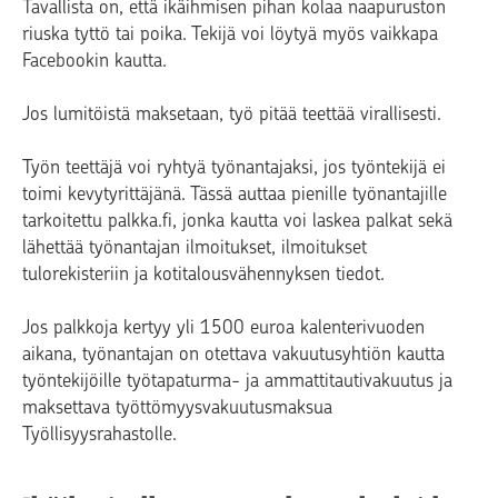
Tavallista on, että ikäihmisen pihan kolaa naapuruston
riuska tyttö tai poika. Tekijä voi löytyä myös vaikkapa
Facebookin kautta.
Jos lumitöistä maksetaan, työ pitää teettää virallisesti.
Työn teettäjä voi ryhtyä työnantajaksi, jos työntekijä ei
toimi kevytyrittäjänä. Tässä auttaa pienille työnantajille
tarkoitettu palkka.fi, jonka kautta voi laskea palkat sekä
lähettää työnantajan ilmoitukset, ilmoitukset
tulorekisteriin ja kotitalousvähennyksen tiedot.
Jos palkkoja kertyy yli 1500 euroa kalenterivuoden
aikana, työnantajan on otettava vakuutusyhtiön kautta
työntekijöille työtapaturma- ja ammattitautivakuutus ja
maksettava työttömyysvakuutusmaksua
Työllisyysrahastolle.