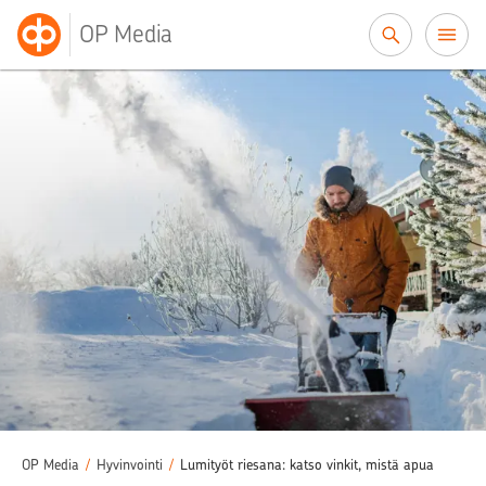
Siirry sisältöön
OP Media
OP Media
/
Hyvinvointi
/
Lumityöt riesana: katso vinkit, mistä apua