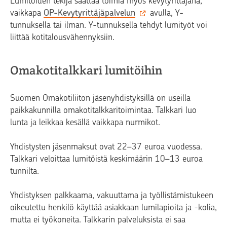
Lumitöiden tekijä saattaa toimia myös kevytyrittäjänä,
vaikkapa
OP-Kevytyrittäjäpalvelun
avulla, Y-
tunnuksella tai ilman. Y-tunnuksella tehdyt lumityöt voi
liittää kotitalousvähennyksiin.
Omakotitalkkari lumitöihin
Suomen Omakotiliiton jäsenyhdistyksillä on useilla
paikkakunnilla omakotitalkkaritoimintaa. Talkkari luo
lunta ja leikkaa kesällä vaikkapa nurmikot.
Yhdistysten jäsenmaksut ovat 22–37 euroa vuodessa.
Talkkari veloittaa lumitöistä keskimäärin 10–13 euroa
tunnilta.
Yhdistyksen palkkaama, vakuuttama ja työllistämistukeen
oikeutettu henkilö käyttää asiakkaan lumilapioita ja -kolia,
mutta ei työkoneita. Talkkarin palveluksista ei saa