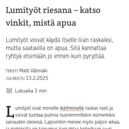
Lumityöt riesana – katso
vinkit, mistä apua
Lumityöt voivat käydä itselle liian raskaiksi,
mutta saatavilla on apua. Sitä kannattaa
ryhtyä etsimään jo ennen kuin pyryttää.
Matti Välimäki
TEKSTI
13.2.2025
JULKAISTU
Lukuaika
3
min
L
umityöt ovat monelle
ikäihmiselle
raskas rasti ja
voivat tuottaa pulmia nuoremmillekin esimerkiksi
sairauden iskiessä. Lapiointiin menee myös paljon aikaa,
ja nietoksilla on taipumus tupsahtaa kotipihaan juuri