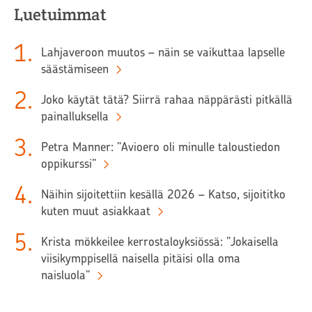
Luetuimmat
1
.
Lahjaveroon muutos – näin se vaikuttaa lapselle
säästämiseen
2
.
Joko käytät tätä? Siirrä rahaa näppärästi pitkällä
painalluksella
3
.
Petra Manner: ”Avioero oli minulle taloustiedon
oppikurssi”
4
.
Näihin sijoitettiin kesällä 2026 – Katso, sijoititko
kuten muut asiakkaat
5
.
Krista mökkeilee kerrostaloyksiössä: ”Jokaisella
viisikymppisellä naisella pitäisi olla oma
naisluola”