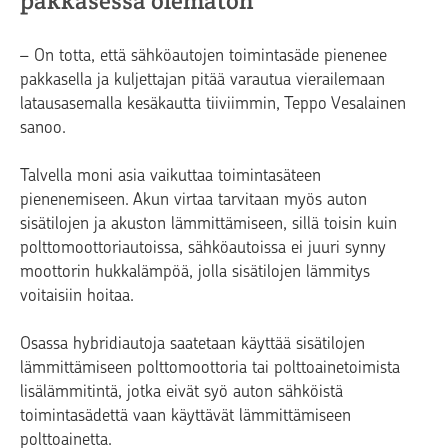
pakkasessa olematon
– On totta, että sähköautojen toimintasäde pienenee
pakkasella ja kuljettajan pitää varautua vierailemaan
latausasemalla kesäkautta tiiviimmin, Teppo Vesalainen
sanoo.
Talvella moni asia vaikuttaa toimintasäteen
pienenemiseen. Akun virtaa tarvitaan myös auton
sisätilojen ja akuston lämmittämiseen, sillä toisin kuin
polttomoottoriautoissa, sähköautoissa ei juuri synny
moottorin hukkalämpöä, jolla sisätilojen lämmitys
voitaisiin hoitaa.
Osassa hybridiautoja saatetaan käyttää sisätilojen
lämmittämiseen polttomoottoria tai polttoainetoimista
lisälämmitintä, jotka eivät syö auton sähköistä
toimintasädettä vaan käyttävät lämmittämiseen
polttoainetta.