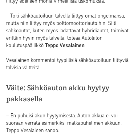
liittyy edelleen monia virheellisiä uskomuksia.
– Toki sähköautoiluun talvella liittyy omat ongelmansa,
mutta niin liittyy myös polttomoottoriautoihin. Silti
sähköautot, kuten myös ladattavat hybridiautot, toimivat
erittäin hyvin myös talvella, toteaa Autoliiton
koulutuspäällikkö
Teppo Vesalainen
.
Vesalainen kommentoi tyypillisiä sähköautoiluun liittyviä
talvisia väitteitä.
Väite: Sähköauton akku hyytyy
pakkasella
– En puhuisi akun hyytymisestä. Auton akkua ei voi
suoraan verrata esimerkiksi matkapuhelimen akkuun,
Teppo Vesalainen sanoo.