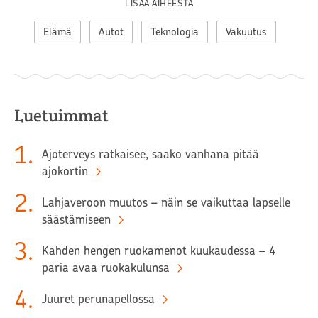
LISÄÄ AIHEESTA
Elämä
Autot
Teknologia
Vakuutus
Luetuimmat
1
.
Ajoterveys ratkaisee, saako vanhana pitää
ajokortin
2
.
Lahjaveroon muutos – näin se vaikuttaa lapselle
säästämiseen
3
.
Kahden hengen ruokamenot kuukaudessa – 4
paria avaa ruokakulunsa
4
.
Juuret perunapellossa