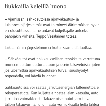
liukkailla keleillä huono
– Ajamissani sähköautoissa ajonvakautus- ja
luistonestojärjestelmät ovat toimineet äärimmäisen hyvin
eri olosuhteissa, ja ne antavat kuljettajalle anteeksi
pahojakin virheitä, Teppo Vesalainen toteaa.
Liikaa näihin järjestelmiin ei kuitenkaan pidä luottaa.
– Sähköautot ovat poikkeuksellisen tehokkaita verrattuna
moneen polttomoottoriautoon ja usein takavetoisia, joten
jos ulosmittaa ajonvakautuksen turvallisuushyödyt
nopeudella, voi käydä huonosti.
Sähköautoissa voi säätää jarrutusenergian talteenottoa eli
rekuperaatiota. Kun kuljettaja nostaa jalan kaasulta, auto
jarruttaa voimakkaasti. Takavetoiset autot jarruttavat
tällöin takapyörillä, jolloin auto voi liukkaalla tiellä lähteä