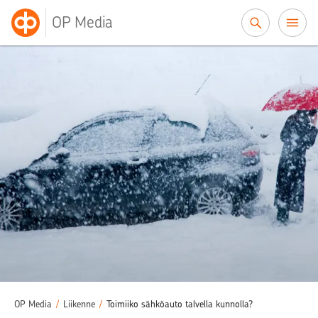
Siirry sisältöön
OP Media
OP Media
/
Liikenne
/
Toimiiko sähköauto talvella kunnolla?