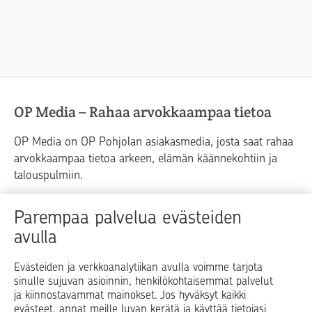
OP Media – Rahaa arvokkaampaa tietoa
OP Media on OP Pohjolan asiakasmedia, josta saat rahaa
arvokkaampaa tietoa arkeen, elämän käännekohtiin ja
talouspulmiin.
Raha
Koti
Elämä
Yrityselämä
Parempaa palvelua evästeiden
avulla
Blogit ja puheenvuorot
Osuuspankit
Evästeiden ja verkkoanalytiikan avulla voimme tarjota
sinulle sujuvan asioinnin, henkilökohtaisemmat palvelut
Op.fi
OP Koti
Pohjola Vahinkoapu
ja kiinnostavammat mainokset. Jos hyväksyt kaikki
evästeet, annat meille luvan kerätä ja käyttää tietojasi