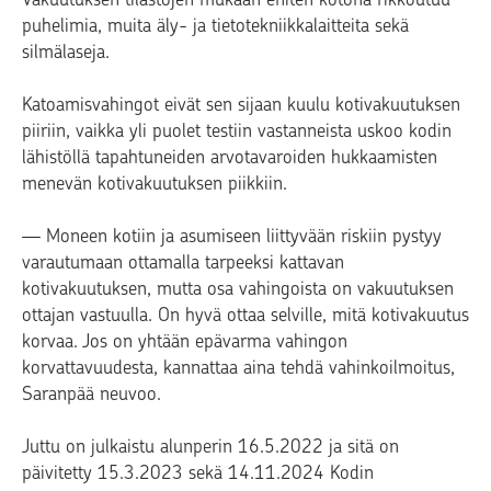
puhelimia, muita äly- ja tietotekniikkalaitteita sekä
silmälaseja.
Katoamisvahingot eivät sen sijaan kuulu kotivakuutuksen
piiriin, vaikka yli puolet testiin vastanneista uskoo kodin
lähistöllä tapahtuneiden arvotavaroiden hukkaamisten
menevän kotivakuutuksen piikkiin.
— Moneen kotiin ja asumiseen liittyvään riskiin pystyy
varautumaan ottamalla tarpeeksi kattavan
kotivakuutuksen, mutta osa vahingoista on vakuutuksen
ottajan vastuulla. On hyvä ottaa selville, mitä kotivakuutus
korvaa. Jos on yhtään epävarma vahingon
korvattavuudesta, kannattaa aina tehdä vahinkoilmoitus,
Saranpää neuvoo.
Juttu on julkaistu alunperin 16.5.2022 ja sitä on
päivitetty 15.3.2023 sekä 14.11.2024 Kodin