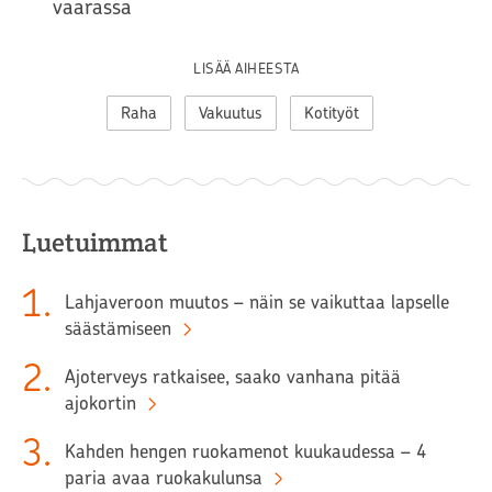
vaarassa
LISÄÄ AIHEESTA
Raha
Vakuutus
Kotityöt
Luetuimmat
1
.
Lahjaveroon muutos – näin se vaikuttaa lapselle
säästämiseen
2
.
Ajoterveys ratkaisee, saako vanhana pitää
ajokortin
3
.
Kahden hengen ruokamenot kuukaudessa – 4
paria avaa ruokakulunsa