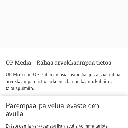
OP Media – Rahaa arvokkaampaa tietoa
OP Media on OP Pohjolan asiakasmedia, josta saat rahaa
arvokkaampaa tietoa arkeen, elämän käännekohtiin ja
talouspulmiin.
Raha
Koti
Elämä
Yrityselämä
Parempaa palvelua evästeiden
avulla
Blogit ja puheenvuorot
Osuuspankit
Evästeiden ja verkkoanalytiikan avulla voimme tarjota