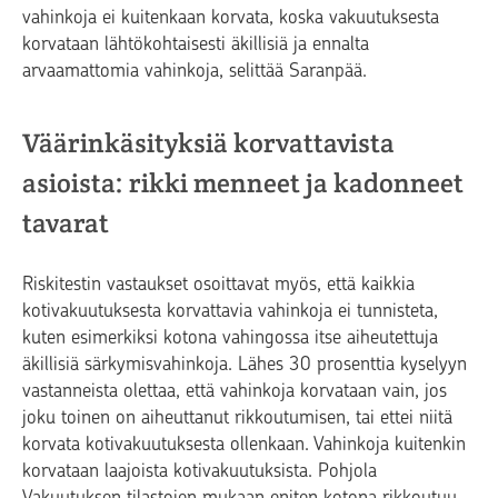
vahinkoja ei kuitenkaan korvata, koska vakuutuksesta
korvataan lähtökohtaisesti äkillisiä ja ennalta
arvaamattomia vahinkoja, selittää Saranpää.
Väärinkäsityksiä korvattavista
asioista: rikki menneet ja kadonneet
tavarat
Riskitestin vastaukset osoittavat myös, että kaikkia
kotivakuutuksesta korvattavia vahinkoja ei tunnisteta,
kuten esimerkiksi kotona vahingossa itse aiheutettuja
äkillisiä särkymisvahinkoja. Lähes 30 prosenttia kyselyyn
vastanneista olettaa, että vahinkoja korvataan vain, jos
joku toinen on aiheuttanut rikkoutumisen, tai ettei niitä
korvata kotivakuutuksesta ollenkaan. Vahinkoja kuitenkin
korvataan laajoista kotivakuutuksista. Pohjola
Vakuutuksen tilastojen mukaan eniten kotona rikkoutuu