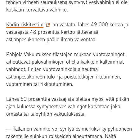
tehdyn virheen seurauksena syntynyt vesivahinko ei ole
koskaan korvattava vahinko.
Kodin riskitestiin
on vastattu lähes 49 000 kertaa ja
vastaajista 48 prosenttia kertoo jättävänsä
astianpesukoneen päälle ilman valvontaa.
Pohjola Vakuutuksen tilastojen mukaan vuotovahingot
aiheuttavat palovahinkojen ohella kaikkein kalleimmat
vahingot. Eniten vuotovahinkoja aiheuttaa
astianpesukoneen tulo- ja poistoletkujen irtoaminen,
vuotaminen tai rikkoutuminen.
Lähes 60 prosenttia vastaajista olettaa myös, että pitkän
ajan kuluessa syntyneet vesivahingot korvataan joko
omasta tai taloyhtiön vakuutuksesta.
— Tällainen vahinko voi syntyä esimerkiksi kylpyhuoneen
rakenteille suihkun roiskeiden aiheuttamana. Näitä