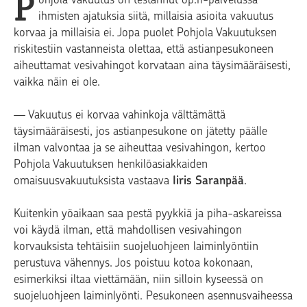
P
ihmisten ajatuksia siitä, millaisia asioita vakuutus
korvaa ja millaisia ei. Jopa puolet Pohjola Vakuutuksen
riskitestiin vastanneista olettaa, että astianpesukoneen
aiheuttamat vesivahingot korvataan aina täysimääräisesti,
vaikka näin ei ole.
— Vakuutus ei korvaa vahinkoja välttämättä
täysimääräisesti, jos astianpesukone on jätetty päälle
ilman valvontaa ja se aiheuttaa vesivahingon, kertoo
Pohjola Vakuutuksen henkilöasiakkaiden
omaisuusvakuutuksista vastaava
Iiris Saranpää
.
Kuitenkin yöaikaan saa pestä pyykkiä ja piha-askareissa
voi käydä ilman, että mahdollisen vesivahingon
korvauksista tehtäisiin suojeluohjeen laiminlyöntiin
perustuva vähennys. Jos poistuu kotoa kokonaan,
esimerkiksi iltaa viettämään, niin silloin kyseessä on
suojeluohjeen laiminlyönti. Pesukoneen asennusvaiheessa