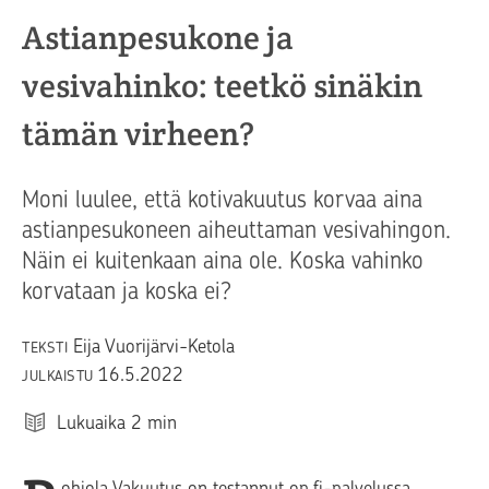
Astianpesukone ja
vesivahinko: teetkö sinäkin
tämän virheen?
Moni luulee, että kotivakuutus korvaa aina
astianpesukoneen aiheuttaman vesivahingon.
Näin ei kuitenkaan aina ole. Koska vahinko
korvataan ja koska ei?
Eija Vuorijärvi-Ketola
TEKSTI
16.5.2022
JULKAISTU
Lukuaika
2
min
ohjola Vakuutus on testannut
op.fi
-palvelussa