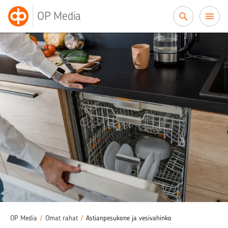
Siirry sisältöön
OP Media
OP Media
/
Omat rahat
/
Astianpesukone ja vesivahinko