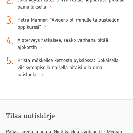
2
.
painalluksella
3
.
Petra Manner: ”Avioero oli minulle taloustiedon
oppikurssi”
4
.
Ajoterveys ratkaisee, saako vanhana pitää
ajokortin
5
.
Krista mökkeilee kerrostaloyksiössä: ”Jokaisella
viisikymppisellä naisella pitäisi olla oma
naisluola”
Tilaa uutiskirje
Rahaa, arvoa ja tietoa. Niitä kaikkia sivutaan OP Median