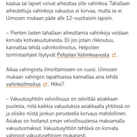
kaatua tai lapset voivat aiheuttaa sille vahinkoa. Tahallaan
aiheutettuja vahinkoja vakuutus ei korvaa, mutta se ei
Uimosen mukaan päde alle 12-vuotiaisiin lapsiin.
– Pienten lasten tahallaan aiheuttamia vahinkoja voidaan
korvata kotivakuutuksesta. Eli jos jotain rikkoutuu,
kannattaa tehdä vahinkoilmoitus. Helpoiten
toimintaohjeet löytyvät
Pohjolan Vahinkoavusta
.
Aikaa vahingosta ilmoittamiseen on vuosi. Uimosen
mukaan vahingon tapahtuessa kannattaa aina tehdä
vahinkoilmoitus
. Miksi?
– Vakuutusyhtiön velvollisuus on selvittää asiakkaan
puolesta, mitä kaikkia vakuutuksia asiakkaalla yhtiössä on
ja olisiko niistä jonkun perusteella korvaus mahdollinen.
Asiakas on hoitanut oman velvollisuutensa maksamalla
vakuutusmaksut. Vakuutusyhtiön tehtävä on korvata
vahingot vakuutusehtojen mukaisesti.