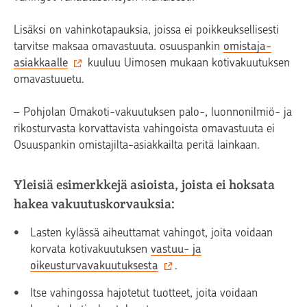
Lisäksi on vahinkotapauksia, joissa ei poikkeuksellisesti
tarvitse maksaa omavastuuta. osuuspankin
omistaja-
asiakkaalle
kuuluu Uimosen mukaan kotivakuutuksen
omavastuuetu.
– Pohjolan Omakoti-vakuutuksen palo-, luonnonilmiö- ja
rikosturvasta korvattavista vahingoista omavastuuta ei
Osuuspankin omistajilta-asiakkailta peritä lainkaan.
Yleisiä esimerkkejä asioista, joista ei hoksata
hakea vakuutuskorvauksia:
Lasten kylässä aiheuttamat vahingot, joita voidaan
korvata kotivakuutuksen
vastuu- ja
oikeusturvavakuutuksesta
.
Itse vahingossa hajotetut tuotteet, joita voidaan