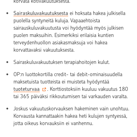
korvata kotivakuutuksesta.
Sairaskuluvakuutuksesta
ei hoksata hakea julkisella
puolella syntyneitä kuluja. Vapaaehtoista
sairauskuluvakuutusta voi hyödyntää myös julkisen
puolen maksuihin. Esimerkiksi erilaisia kuntien
terveydenhuollon asiakasmaksuja voi hakea
korvattavaksi vakuutuksesta.
Sairaskuluvakuutuksen terapiahoitojen kulut.
OP:n luottokortilla credit- tai debit-ominaisuudella
maksetuista tuotteista ei muisteta hyödyntää
tuoteturvaa
. K
orttiostoksiin kuuluu vakuutus 180
tai 365 päiväksi rikkoutumisen tai varkauden varalta.
Joskus vakuutuskorvauksen hakeminen vain unohtuu.
Korvausta kannattaakin hakea heti kulujen syntyessä,
jotta oikeus korvauksiin ei vanhennu.