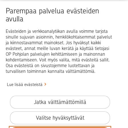
Raha
Koti
Elämä
Yrityselämä
Parempaa palvelua evästeiden
avulla
Blogit ja puheenvuorot
Osuuspankit
Evästeiden ja verkkoanalytiikan avulla voimme tarjota
sinulle sujuvan asioinnin, henkilökohtaisemmat palvelut
Op.fi
OP Koti
Pohjola Vahinkoapu
ja kiinnostavammat mainokset. Jos hyväksyt kaikki
evästeet, annat meille luvan kerätä ja käyttää tietojasi
Facebook
X
LinkedIn
Instagram
OP Pohjolan palvelujen kehittämiseen ja mainonnan
kohdentamiseen. Voit myös valita, mitä evästeitä sallit.
Osa evästeistä on sivustojemme luotettavan ja
turvallisen toiminnan kannalta välttämättömiä.
© OP Pohjola
Lue lisää evästeistä
Info
Käyttöehdot
Jatka välttämättömillä
Saavutettavuusseloste
Evästeiden käyttö
Valitse hyväksyttävät
Tilaa uutiskirje