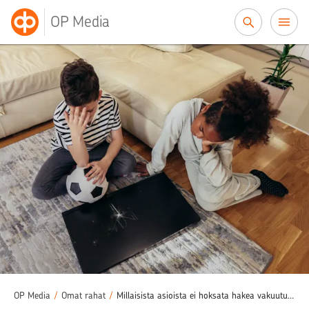
Siirry sisältöön
OP Media
OP Media
/
Omat rahat
/
Millaisista asioista ei hoksata hakea vakuutuskorvauksia?