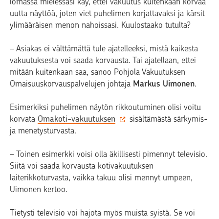
lomassa mielessäsi käy, ettei vakuutus kuitenkaan korvaa
uutta näyttöä, joten viet puhelimen korjattavaksi ja kärsit
ylimääräisen menon nahoissasi. Kuulostaako tutulta?
– Asiakas ei välttämättä tule ajatelleeksi, mistä kaikesta
vakuutuksesta voi saada korvausta. Tai ajatellaan, ettei
mitään kuitenkaan saa, sanoo Pohjola Vakuutuksen
Omaisuuskorvauspalvelujen johtaja
Markus Uimonen
.
Esimerkiksi puhelimen näytön rikkoutuminen olisi voitu
korvata
Omakoti-vakuutuksen
sisältämästä särkymis-
ja menetysturvasta.
– Toinen esimerkki voisi olla äkillisesti pimennyt televisio.
Siitä voi saada korvausta kotivakuutuksen
laiterikkoturvasta, vaikka takuu olisi mennyt umpeen,
Uimonen kertoo.
Tietysti televisio voi hajota myös muista syistä. Se voi