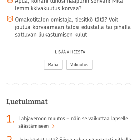
Apua, koirani tuhosi naapurin sohvan! Mitä
lemmikkivakuutus korvaa?
Omakotitalon omistaja, tiesitkö tätä? Voit
joutua korvaamaan talosi edustalla tai pihalla
sattuvan liukastumisen kulut
LISÄÄ AIHEESTA
Raha
Vakuutus
Luetuimmat
1
.
Lahjaveroon muutos – näin se vaikuttaa lapselle
säästämiseen
Joko käytät tätä? Siirrä rahaa näppärästi pitkällä