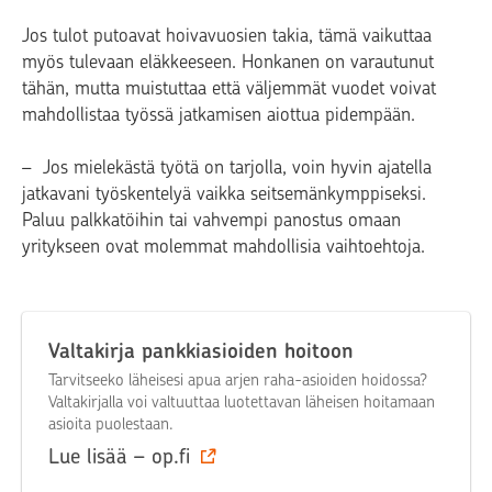
Jos tulot putoavat hoivavuosien takia, tämä vaikuttaa
myös tulevaan eläkkeeseen. Honkanen on varautunut
tähän, mutta muistuttaa että väljemmät vuodet voivat
mahdollistaa työssä jatkamisen aiottua pidempään.
– Jos mielekästä työtä on tarjolla, voin hyvin ajatella
jatkavani työskentelyä vaikka seitsemänkymppiseksi.
Paluu palkkatöihin tai vahvempi panostus omaan
yritykseen ovat molemmat mahdollisia vaihtoehtoja.
Valtakirja pankkiasioiden hoitoon
Tarvitseeko läheisesi apua arjen raha-asioiden hoidossa?
Valtakirjalla voi valtuuttaa luotettavan läheisen hoitamaan
asioita puolestaan.
Lue lisää – op.fi