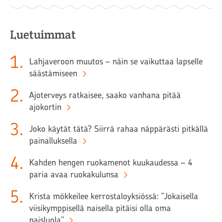
Luetuimmat
1
.
Lahjaveroon muutos – näin se vaikuttaa lapselle
säästämiseen
2
.
Ajoterveys ratkaisee, saako vanhana pitää
ajokortin
3
.
Joko käytät tätä? Siirrä rahaa näppärästi pitkällä
painalluksella
4
.
Kahden hengen ruokamenot kuukaudessa – 4
paria avaa ruokakulunsa
5
.
Krista mökkeilee kerrostaloyksiössä: ”Jokaisella
viisikymppisellä naisella pitäisi olla oma
naisluola”