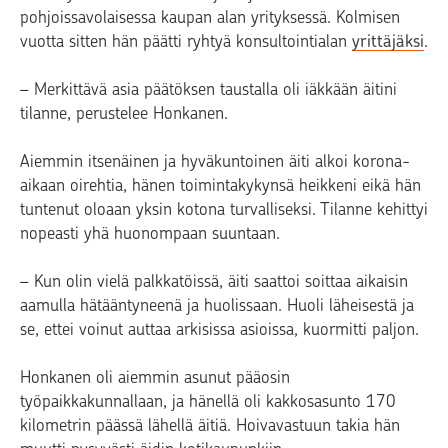
pohjoissavolaisessa kaupan alan yrityksessä. Kolmisen
vuotta sitten hän päätti ryhtyä konsultointialan
yrittäjäksi
.
– Merkittävä asia päätöksen taustalla oli iäkkään äitini
tilanne, perustelee Honkanen.
Aiemmin itsenäinen ja hyväkuntoinen äiti alkoi korona-
aikaan oirehtia, hänen toimintakykynsä heikkeni eikä hän
tuntenut oloaan yksin kotona turvalliseksi. Tilanne kehittyi
nopeasti yhä huonompaan suuntaan.
– Kun olin vielä palkkatöissä, äiti saattoi soittaa aikaisin
aamulla hätääntyneenä ja huolissaan. Huoli läheisestä ja
se, ettei voinut auttaa arkisissa asioissa, kuormitti paljon.
Honkanen oli aiemmin asunut pääosin
työpaikkakunnallaan, ja hänellä oli kakkosasunto 170
kilometrin päässä lähellä äitiä. Hoivavastuun takia hän