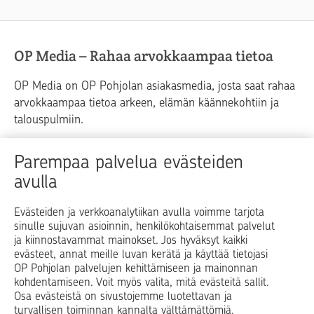
OP Media – Rahaa arvokkaampaa tietoa
OP Media on OP Pohjolan asiakasmedia, josta saat rahaa
arvokkaampaa tietoa arkeen, elämän käännekohtiin ja
talouspulmiin.
Raha
Koti
Elämä
Yrityselämä
Parempaa palvelua evästeiden
avulla
Blogit ja puheenvuorot
Osuuspankit
Evästeiden ja verkkoanalytiikan avulla voimme tarjota
sinulle sujuvan asioinnin, henkilökohtaisemmat palvelut
Op.fi
OP Koti
Pohjola Vahinkoapu
ja kiinnostavammat mainokset. Jos hyväksyt kaikki
evästeet, annat meille luvan kerätä ja käyttää tietojasi
Facebook
X
LinkedIn
Instagram
OP Pohjolan palvelujen kehittämiseen ja mainonnan
kohdentamiseen. Voit myös valita, mitä evästeitä sallit.
Osa evästeistä on sivustojemme luotettavan ja
turvallisen toiminnan kannalta välttämättömiä.