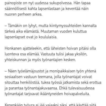
painopiste on nyt uudessa sukupolvessa. Hän tapaa
säännöllisesti kahta lapsenlastaan ja keventää näin
nuoren perheen arkea.
– Tämäkin on lyhyt, mutta kiintymyssuhteiden kannalta
tärkeä aika elämästä. Muutaman vuoden kuluttua
lapsenlapset ovat jo koululaisia.
Honkanen ajatteleekin, että läheisten hoivan pitäisi olla
luonteva osa elämää. Vastuuta tulisi jakaa yksilön,
yhteiskunnan ja myös työnantajien kesken.
– Näen työelämäjoustot ja monipaikkaisen työn yhtenä
sosiaalisen vastuun teemana, jolla työnantajat voivat
sitouttaa henkilöstöä, tukea työssä jatkamista sekä erottua
ja parantaa työnantajakuvaansa. Ehkä tulevaisuudessa
työnantajat tarjoavat ikääntyneiden hoivapalveluita.
Kenenkään työura ei jää vajaaksi siksi, että käyttää siitä