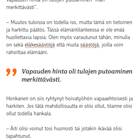
merkittävästi”.
– Muutos tuloissa on todella iso, mutta tämä on tietoinen
ja harkittu päätös. Tässä elämäntilanteessa ei ole enää
huollettavia lapsia. Olen myös varautunut tähän, minulla
on sekä
eläkesäästöjä
että muita
säästöjä
, joilla voin
rahoittaa elämääni.
Vapauden hinta oli tulojen putoaminen
merkittävästi.
Honkanen on siis ryhtynyt hoivatyöhön vapaaehtoisesti ja
harkiten. Jos tätä mahdollisuutta ei olisi ollut, tilanne olisi
ollut todella hankala.
– Äiti olisi voinut tosi huonosti tai jotakin ikävää olisi
tapahtunut.