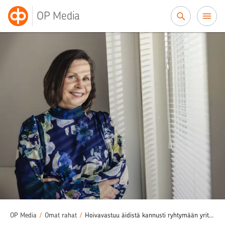
Siirry sisältöön
OP Media
OP Media
/
Omat rahat
/
Hoivavastuu äidistä kannusti ryhtymään yrittäjäksi