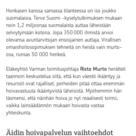
Honkasen kanssa samassa tilanteessa on iso joukko
suomalaisia. Terve Suomi -kyselytutkimuksen mukaan
noin 1,2 miljoonaa suomalaista auttaa läheistään
selviytymään kotona. Jopa 350 000 ihmistä arvioi
olevansa avuntarvitsijan ensisijainen auttaja. Virallisen
omaishoitosopimuksen tehneitä on heistä vain murto-
osa, runsas 50 000 henkeä.
Eläkeyhtiö Varman toimitusjohtaja
Risto Murto
herätteli
taannoin keskustelua siitä, että kun väestö ikääntyy ja
resurssit ovat rajalliset, perheiden pitää ottaa enemmän
hoivavastuuta ikääntyvistä läheisistä. Myöhemmin hän
täsmensi, että näinhän hoiva jo nyt reaalisesti toimii,
vaikka lainsäädännön mukaan hoivasta vastaa
yhteiskunta.
Äidin hoivapalvelun vaihtoehdot