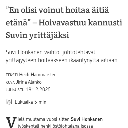
”En olisi voinut hoitaa äitiä
etänä” – Hoivavastuu kannusti
Suvin yrittäjäksi
Suvi Honkanen vaihtoi johtotehtävät
yrittäjyyteen hoitaakseen ikääntynyttä äitiään.
Heidi Hammarsten
TEKSTI
Jirina Alanko
KUVA
19.12.2025
JULKAISTU
Lukuaika
5
min
V
ielä muutama vuosi sitten
Suvi Honkanen
työskenteli henkilöstöjohtajana isossa