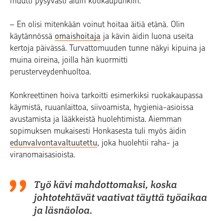
muutti pysyvästi äidin kotikaupunkiin.
– En olisi mitenkään voinut hoitaa äitiä etänä. Olin
käytännössä
omaishoitaja
ja kävin äidin luona useita
kertoja päivässä. Turvattomuuden tunne näkyi kipuina ja
muina oireina, joilla hän kuormitti
perusterveydenhuoltoa.
Konkreettinen hoiva tarkoitti esimerkiksi ruokakaupassa
käymistä, ruuanlaittoa, siivoamista, hygienia-asioissa
avustamista ja lääkkeistä huolehtimista. Aiemman
sopimuksen mukaisesti Honkasesta tuli myös äidin
edunvalvontavaltuutettu
, joka huolehtii raha- ja
viranomaisasioista.
Työ kävi mahdottomaksi, koska
johtotehtävät vaativat täyttä työaikaa
ja läsnäoloa.