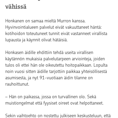
vähissä
Honkanen on samaa mieltä Murron kanssa.
Hyvinvointialueen palvelut eivät vakuuttaneet häntä:
kotihoidon toteutuneet tunnit eivät vastanneet virallista
lupausta ja käynnit olivat hätäisiä.
Honkasen äidille ehdittiin tehdä useita virallisen
käytännön mukaisia palvelutarpeen arviointeja, joiden
tulos oli ettei hän ole oikeutettu hoitopaikkaan. Lopulta
noin vuosi sitten äidille tarjottiin paikkaa yhteisöllisestä
asumisesta, ja nyt 91-vuotiaan äidin tilanne on
rauhoittunut.
– Hän on paikassa, jossa on turvallinen olo. Sekä
muistiongelmat että fyysiset oireet ovat helpottaneet.
Sekin vaihtoehto on nostettu julkiseen keskusteluun, että