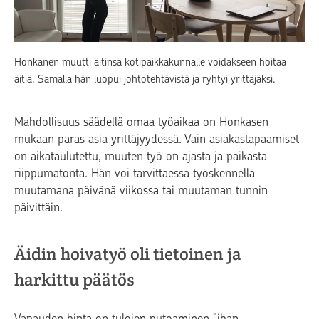
Honkanen muutti äitinsä kotipaikkakunnalle voidakseen hoitaa
äitiä. Samalla hän luopui johtotehtävistä ja ryhtyi yrittäjäksi.
Mahdollisuus säädellä omaa työaikaa on Honkasen
mukaan paras asia yrittäjyydessä. Vain asiakastapaamiset
on aikataulutettu, muuten työ on ajasta ja paikasta
riippumatonta. Hän voi tarvittaessa työskennellä
muutamana päivänä viikossa tai muutaman tunnin
päivittäin.
Äidin hoivatyö oli tietoinen ja
harkittu päätös
Vapauden hinta on tulojen putoaminen ”ihan