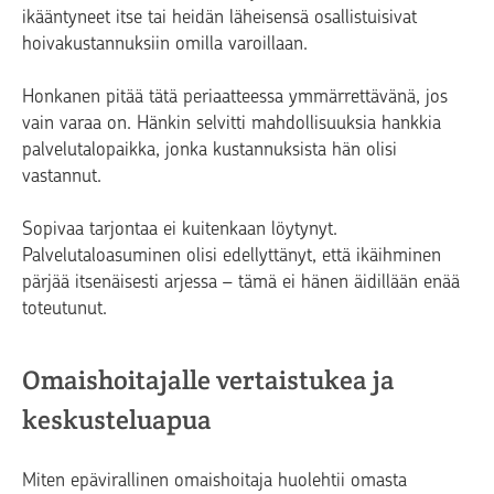
ikääntyneet itse tai heidän läheisensä osallistuisivat
hoivakustannuksiin omilla varoillaan.
Honkanen pitää tätä periaatteessa ymmärrettävänä, jos
vain varaa on. Hänkin selvitti mahdollisuuksia hankkia
palvelutalopaikka, jonka kustannuksista hän olisi
vastannut.
Sopivaa tarjontaa ei kuitenkaan löytynyt.
Palvelutaloasuminen olisi edellyttänyt, että ikäihminen
pärjää itsenäisesti arjessa – tämä ei hänen äidillään enää
toteutunut.
Omaishoitajalle vertaistukea ja
keskusteluapua
Miten epävirallinen omaishoitaja huolehtii omasta