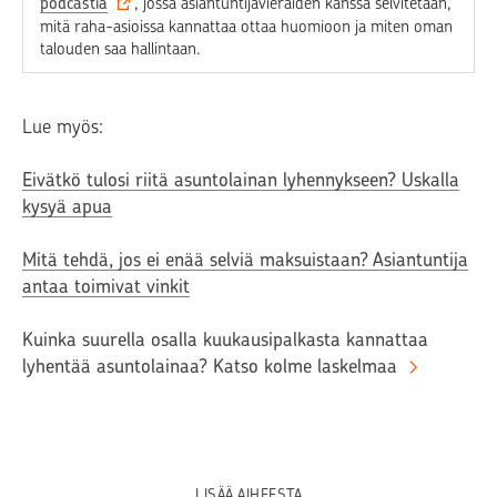
podcastia
, jossa asiantuntijavieraiden kanssa selvitetään,
mitä raha-asioissa kannattaa ottaa huomioon ja miten oman
talouden saa hallintaan.
Lue myös:
Eivätkö tulosi riitä asuntolainan lyhennykseen? Uskalla
kysyä apua
Mitä tehdä, jos ei enää selviä maksuistaan? Asiantuntija
antaa toimivat vinkit
Kuinka suurella osalla kuukausipalkasta kannattaa
lyhentää asuntolainaa? Katso kolme laskelmaa
LISÄÄ AIHEESTA