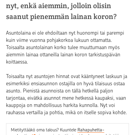
nyt, enkä aiemmin, jolloin olisin
saanut pienemmän lainan koron?
Asuntolaina ei ole ehdoiltaan nyt huonompi tai parempi
kuin viime vuonna pohjakorkoa lukuun ottamatta.
Toisaalta asuntolainan korko tulee muuttumaan myös
aiemmin lainaa ottaneilla lainan koron tarkistuspäivän
koittaessa.
Toisaalta nyt asuntojen hinnat ovat kääntyneet laskuun ja
esimerkiksi ensiasunnon ostajilla on hyvä tilaisuus ostaa
asunto. Pienistä asunnoista on tällä hetkellä paljon
tarjontaa, eivätkä asunnot mene hetkessä kaupaksi, vaan
kauppoja on mahdollisuus harkita kunnolla. Nyt voi
rauhassa vertailla ja pohtia, mikä on itselle sopiva kohde.
Mietityttääkö oma talous? Kuuntele
Rahapuhetta-