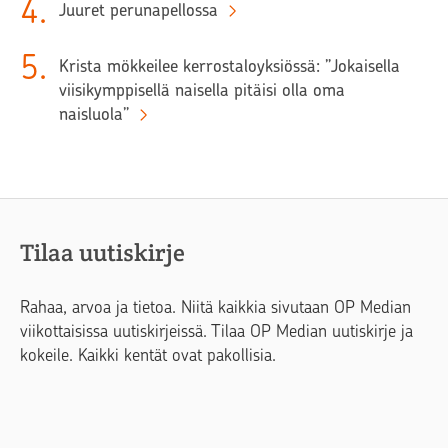
4
.
Juuret perunapellossa
5
.
Krista mökkeilee kerrostaloyksiössä: ”Jokaisella
viisikymppisellä naisella pitäisi olla oma
naisluola”
Tilaa uutiskirje
Rahaa, arvoa ja tietoa. Niitä kaikkia sivutaan OP Median
viikottaisissa uutiskirjeissä. Tilaa OP Median uutiskirje ja
kokeile. Kaikki kentät ovat pakollisia.