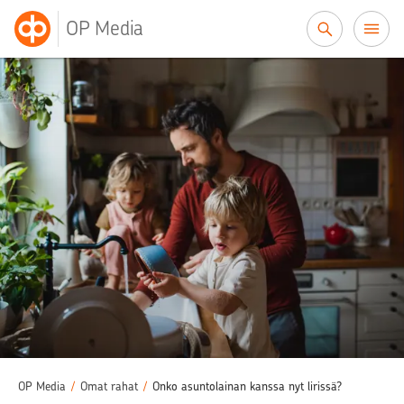
Siirry sisältöön
OP Media
OP Media
/
Omat rahat
/
Onko asuntolainan kanssa nyt lirissä?