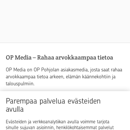
OP Media – Rahaa arvokkaampaa tietoa
OP Media on OP Pohjolan asiakasmedia, josta saat rahaa
arvokkaampaa tietoa arkeen, elämän käännekohtiin ja
talouspulmiin.
Raha
Koti
Elämä
Yrityselämä
Parempaa palvelua evästeiden
avulla
Blogit ja puheenvuorot
Osuuspankit
Evästeiden ja verkkoanalytiikan avulla voimme tarjota
sinulle sujuvan asioinnin, henkilökohtaisemmat palvelut
Op.fi
OP Koti
Pohjola Vahinkoapu