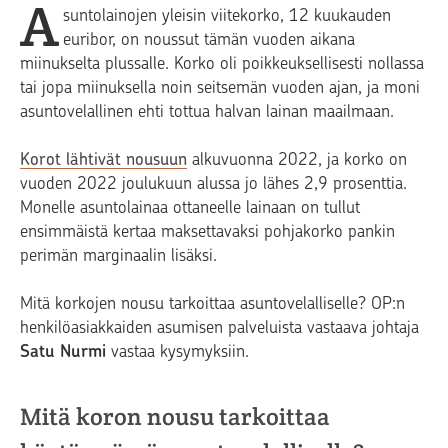
A
suntolainojen yleisin viitekorko, 12 kuukauden
euribor, on noussut tämän vuoden aikana
miinukselta plussalle. Korko oli poikkeuksellisesti nollassa
tai jopa miinuksella noin seitsemän vuoden ajan, ja moni
asuntovelallinen ehti tottua halvan lainan maailmaan.
Korot lähtivät nousuun
alkuvuonna 2022, ja korko on
vuoden 2022 joulukuun alussa jo lähes 2,9 prosenttia.
Monelle asuntolainaa ottaneelle lainaan on tullut
ensimmäistä kertaa maksettavaksi pohjakorko pankin
perimän marginaalin lisäksi.
Mitä korkojen nousu tarkoittaa asuntovelalliselle? OP:n
henkilöasiakkaiden asumisen palveluista vastaava johtaja
Satu Nurmi
vastaa kysymyksiin.
Mitä koron nousu tarkoittaa