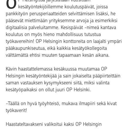
O
kesätyöntekijöillemme koulutuspäivät, joissa
pankkityön perusperiaatteiden selvittämisen lisäksi, he
pääsevät miettimään yrityksemme arvoja ja esimerkiksi
digitaalisia palveluitamme. Kesispäivät -nimeä kantava
koulutus on myös hieno mahdollisuus tutustua
työkavereihin! OP Helsingin konttoreita on laajalti ympäri
pääkaupunkiseutua, eikä kaikkia kesätyökollegoita
välttämättä ehtisi muuten tapaamaan kesän aikana.
Kävin haastattelemassa kesäkuussa muutamaa OP
Helsingin kesätyöntekijää ja sain jokaiselta pääpiirteittäin
saman vastauksen kysymykseeni siitä, miksi valinta
kesätyöpaikaksi on ollut juuri OP Helsinki.
-Täällä on hyvä työyhteisö, mukava ilmapiiri sekä kivat
työkaverit!
Haastateltavakseni valikoitui kaksi OP Helsingin