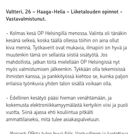
Valtteri, 26 – Haaga-Helia – Liiketalouden opinnot -
Vastavalmistunut.
- Kolmas kesä OP Helsingillä menossa. Valinta oli tänäkin
kesänä selkeä, koska täällä ollessa töihin on aina ollut
kiva mennä. Työkaverit ovat mukavia, ilmapiiri on hyvä ja
muutenkin tämä on sellaista siistiä sisätyötä. Jos
mahdollista, jatkan töitä mielellään OP Helsingissä nyt
myös valmistumisen jälkeenkin. Tykkään olla tekemisissä
ihmisten kanssa, ja pankkityössä kiehtoo se, kuinka paljon
erilaisia työnkuvia yhden talon sisällä voikaan olla.
- Edellinen kesätyö pääsi hieman venähtämään, ja
kokemusta elektroniikkamyymälästä kertyikin viisi ja puoli
vuotta. Siinä ajassa ehti kouliintua pitkälti
ammattilaiseksi, mitä tulee asiakaspalveluun.
- Yleisesti OPsta tulee hyvä fiilis. Vastuullinen ja luotettava