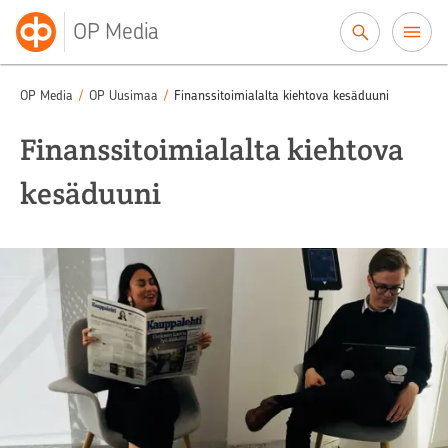
Siirry sisältöön
OP Media
OP Media
/
OP Uusimaa
/
Finanssitoimialalta kiehtova kesäduuni
Finanssitoimialalta kiehtova
kesäduuni