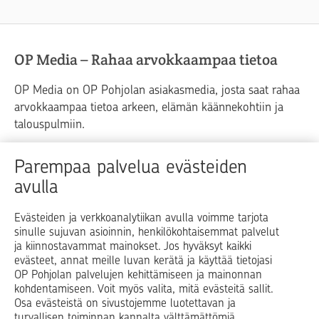
OP Media – Rahaa arvokkaampaa tietoa
OP Media on OP Pohjolan asiakasmedia, josta saat rahaa
arvokkaampaa tietoa arkeen, elämän käännekohtiin ja
talouspulmiin.
Raha
Koti
Elämä
Yrityselämä
Parempaa palvelua evästeiden
avulla
Blogit ja puheenvuorot
Osuuspankit
Evästeiden ja verkkoanalytiikan avulla voimme tarjota
sinulle sujuvan asioinnin, henkilökohtaisemmat palvelut
Op.fi
OP Koti
Pohjola Vahinkoapu
ja kiinnostavammat mainokset. Jos hyväksyt kaikki
evästeet, annat meille luvan kerätä ja käyttää tietojasi
Facebook
X
LinkedIn
Instagram
OP Pohjolan palvelujen kehittämiseen ja mainonnan
kohdentamiseen. Voit myös valita, mitä evästeitä sallit.
Osa evästeistä on sivustojemme luotettavan ja
turvallisen toiminnan kannalta välttämättömiä.