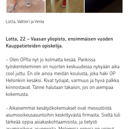
Lotta, Valtteri ja Venla
Lotta, 22 – Vaasan yliopisto, ensimmäisen vuoden
Kauppatieteiden opiskelija.
- Olen OPlla nyt jo kolmatta kesää. Pankissa
työskenteleminen on nuorten keskuudessa nykyään aika
cool juttu. En ole ainoa meidän koulusta, joka haki OP
Helsinkiin kesäksi. Kivat työajat, varmuus ja hyvä palkka
kiinnostavat. Tänne halutaan takaisin, jos on aiempaa
kokemusta.
- Aikaisemmat kesätyökokemukset ovat messutöistä
asumisoikeusasuntoihin keskittyvästä firmasta. Sieltä tuli
tärkeää oppia asiakaskohtaamisista, ja tietysti
asumisoikeus asunnoista. Molempia oppeja on voinut