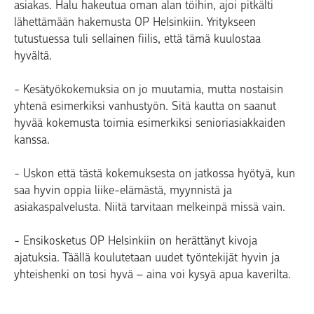
asiakas. Halu hakeutua oman alan töihin, ajoi pitkälti
lähettämään hakemusta OP Helsinkiin. Yritykseen
tutustuessa tuli sellainen fiilis, että tämä kuulostaa
hyvältä.
- Kesätyökokemuksia on jo muutamia, mutta nostaisin
yhtenä esimerkiksi vanhustyön. Sitä kautta on saanut
hyvää kokemusta toimia esimerkiksi senioriasiakkaiden
kanssa.
- Uskon että tästä kokemuksesta on jatkossa hyötyä, kun
saa hyvin oppia liike-elämästä, myynnistä ja
asiakaspalvelusta. Niitä tarvitaan melkeinpä missä vain.
- Ensikosketus OP Helsinkiin on herättänyt kivoja
ajatuksia. Täällä koulutetaan uudet työntekijät hyvin ja
yhteishenki on tosi hyvä – aina voi kysyä apua kaverilta.