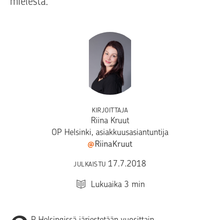
mielestä.
KIRJOITTAJA
Riina Kruut
OP Helsinki, asiakkuusasiantuntija
@
RiinaKruut
17.7.2018
JULKAISTU
Lukuaika
3
min
P Helsingissä järjestetään vuosittain