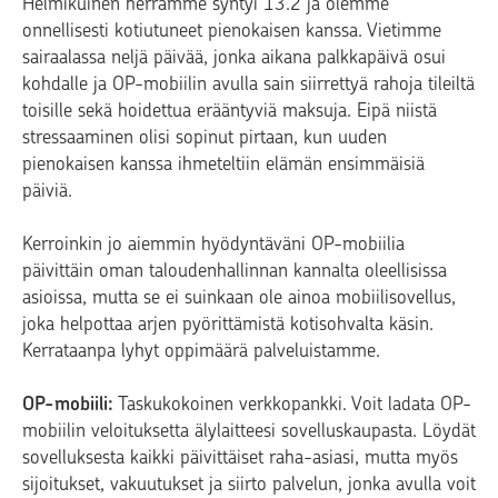
Helmikuinen herramme syntyi 13.2 ja olemme
onnellisesti kotiutuneet pienokaisen kanssa. Vietimme
sairaalassa neljä päivää, jonka aikana palkkapäivä osui
kohdalle ja OP-mobiilin avulla sain siirrettyä rahoja tileiltä
toisille sekä hoidettua erääntyviä maksuja. Eipä niistä
stressaaminen olisi sopinut pirtaan, kun uuden
pienokaisen kanssa ihmeteltiin elämän ensimmäisiä
päiviä.
Kerroinkin jo aiemmin hyödyntäväni OP-mobiilia
päivittäin oman taloudenhallinnan kannalta oleellisissa
asioissa, mutta se ei suinkaan ole ainoa mobiilisovellus,
joka helpottaa arjen pyörittämistä kotisohvalta käsin.
Kerrataanpa lyhyt oppimäärä palveluistamme.
OP-mobiili:
Taskukokoinen verkkopankki. Voit ladata OP-
mobiilin veloituksetta älylaitteesi sovelluskaupasta. Löydät
sovelluksesta kaikki päivittäiset raha-asiasi, mutta myös
sijoitukset, vakuutukset ja siirto palvelun, jonka avulla voit