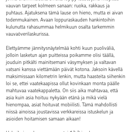
vauvan tarpeet kolmeen sanaan: ruoka, rakkaus ja
puhtaus. Ajatuksena tämä lause on hieno, mutta ei aivan
todenmukainen. Avaan loppuraskauden hankintoihin
kulunutta rahasummaa helmikuun osalta tarkemmin
vauvaöverilaskurissa.
Elettyämme jännitysnäytelmää kohti kuun puoliväliä,
jolloin lasketun ajan puitteissa poikamme olisi täällä,
jouduin pitkälti mainitsemani väsymyksen ja valtavan
vatsani kanssa viettämään päivät kotona. Jaksoin kävellä
maksimissaan kilometrin lenkin, mutta haasteita siihenkin
loi se, ettei vaatekaapissa ollut kovinkaan monta päälle
mahtuvaa vaatekappaletta. On siis aika mahtavaa, että
asia kuin asia hoituu nykyään etänä ja mikä vielä
hienompaa, asiat hoituvat mobiilisti. Tämä mahdollisti
niissä ainoissa joustavissa verkkareissa istuskelun ja
asioiden hoitamisen samaan aikaan!