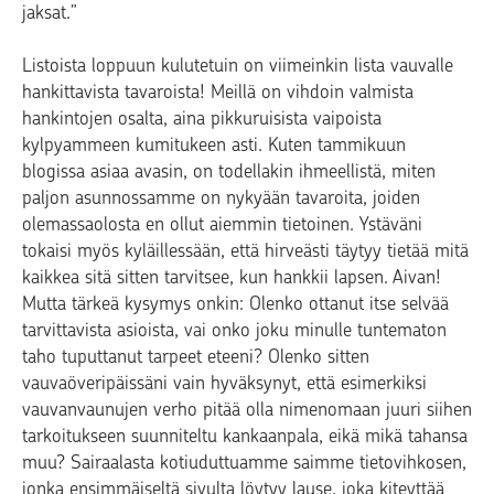
jaksat.”
Listoista loppuun kulutetuin on viimeinkin lista vauvalle
hankittavista tavaroista! Meillä on vihdoin valmista
hankintojen osalta, aina pikkuruisista vaipoista
kylpyammeen kumitukeen asti. Kuten tammikuun
blogissa asiaa avasin, on todellakin ihmeellistä, miten
paljon asunnossamme on nykyään tavaroita, joiden
olemassaolosta en ollut aiemmin tietoinen. Ystäväni
tokaisi myös kyläillessään, että hirveästi täytyy tietää mitä
kaikkea sitä sitten tarvitsee, kun hankkii lapsen. Aivan!
Mutta tärkeä kysymys onkin: Olenko ottanut itse selvää
tarvittavista asioista, vai onko joku minulle tuntematon
taho tuputtanut tarpeet eteeni? Olenko sitten
vauvaöveripäissäni vain hyväksynyt, että esimerkiksi
vauvanvaunujen verho pitää olla nimenomaan juuri siihen
tarkoitukseen suunniteltu kankaanpala, eikä mikä tahansa
muu? Sairaalasta kotiuduttuamme saimme tietovihkosen,
jonka ensimmäiseltä sivulta löytyy lause, joka kiteyttää