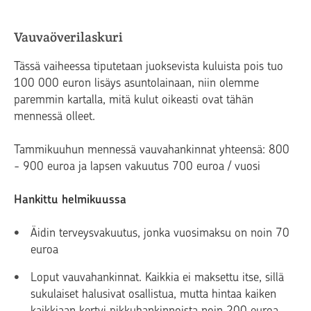
Vauvaöverilaskuri
Tässä vaiheessa tiputetaan juoksevista kuluista pois tuo
100 000 euron lisäys asuntolainaan, niin olemme
paremmin kartalla, mitä kulut oikeasti ovat tähän
mennessä olleet.
Tammikuuhun mennessä vauvahankinnat yhteensä: 800
- 900 euroa ja lapsen vakuutus 700 euroa / vuosi
Hankittu helmikuussa
Äidin terveysvakuutus, jonka vuosimaksu on noin 70
euroa
Loput vauvahankinnat. Kaikkia ei maksettu itse, sillä
sukulaiset halusivat osallistua, mutta hintaa kaiken
kaikkiaan kertyi pikkuhankinnoista noin 200 euroa