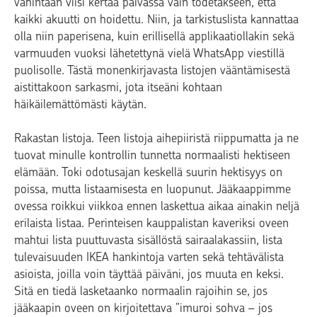
vähintään viisi kertaa päivässä vain todetakseen, että
kaikki akuutti on hoidettu. Niin, ja tarkistuslista kannattaa
olla niin paperisena, kuin erillisellä applikaatiollakin sekä
varmuuden vuoksi lähetettynä vielä WhatsApp viestillä
puolisolle. Tästä monenkirjavasta listojen vääntämisestä
aistittakoon sarkasmi, jota itseäni kohtaan
häikäilemättömästi käytän.
Rakastan listoja. Teen listoja aihepiiristä riippumatta ja ne
tuovat minulle kontrollin tunnetta normaalisti hektiseen
elämään. Toki odotusajan keskellä suurin hektisyys on
poissa, mutta listaamisesta en luopunut. Jääkaappimme
ovessa roikkui viikkoa ennen laskettua aikaa ainakin neljä
erilaista listaa. Perinteisen kauppalistan kaveriksi oveen
mahtui lista puuttuvasta sisällöstä sairaalakassiin, lista
tulevaisuuden IKEA hankintoja varten sekä tehtävälista
asioista, joilla voin täyttää päiväni, jos muuta en keksi.
Sitä en tiedä lasketaanko normaalin rajoihin se, jos
jääkaapin oveen on kirjoitettava ”imuroi sohva – jos