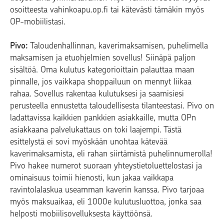
osoitteesta vahinkoapu.op.fi tai kätevästi tämäkin myös
OP-mobiilistasi.
Pivo:
Taloudenhallinnan, kaverimaksamisen, puhelimella
maksamisen ja etuohjelmien sovellus! Siinäpä paljon
sisältöä. Oma kulutus kategorioittain palauttaa maan
pinnalle, jos vaikkapa shoppailuun on mennyt liikaa
rahaa. Sovellus rakentaa kulutuksesi ja saamisiesi
perusteella ennustetta taloudellisesta tilanteestasi. Pivo on
ladattavissa kaikkien pankkien asiakkaille, mutta OPn
asiakkaana palvelukattaus on toki laajempi. Tästä
esittelystä ei sovi myöskään unohtaa kätevää
kaverimaksamista, eli rahan siirtämistä puhelinnumerolla!
Pivo hakee numerot suoraan yhteystietoluettelostasi ja
ominaisuus toimii hienosti, kun jakaa vaikkapa
ravintolalaskua useamman kaverin kanssa. Pivo tarjoaa
myös maksuaikaa, eli 1000e kulutusluottoa, jonka saa
helposti mobiilisovelluksesta käyttöönsä.