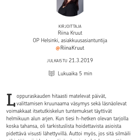
KIRJOITTAJA
Riina Kruut
OP Helsinki, asiakkuusasiantuntija
@
RiinaKruut
21.3.2019
JULKAISTU
Lukuaika
5
min
L
oppuraskauden hitaasti matelevat päivät,
valittamisen kruunaama väsymys sekä läsnäolevat
voimakkaat itsetutkiskelun tuntemukset täyttivät
helmikuun alun arjen. Kun tiesi h-hetken olevan tarjolla
koska tahansa, oli tarkistuslista hoidettavista asioista
pidettävä visusti lähettyvillä. Auttoi myös, jos sitä silmäili