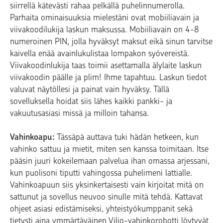
siirrellä kätevästi rahaa pelkällä puhelinnumerolla.
Parhaita ominaisuuksia mielestäni ovat mobiiliavain ja
viivakoodilukija laskun maksussa. Mobiiliavain on 4-8
numeroinen PIN, jolla hyväksyt maksut eikä sinun tarvitse
kaivella enää avainlukulistaa lompakon syövereistä.
Viivakoodinlukija taas toimii asettamalla älylaite laskun
viivakoodin päälle ja plim! Ihme tapahtuu. Laskun tiedot
valuvat näytöllesi ja painat vain hyväksy. Tällä
sovelluksella hoidat siis lähes kaikki pankki- ja
vakuutusasiasi missä ja milloin tahansa.
Vahinkoapu:
Tässäpä auttava tuki hädän hetkeen, kun
vahinko sattuu ja mietit, miten sen kanssa toimitaan. Itse
pääsin juuri kokeilemaan palvelua ihan omassa arjessani,
kun puolisoni tiputti vahingossa puhelimeni lattialle.
Vahinkoapuun siis yksinkertaisesti vain kirjoitat mitä on
sattunut ja sovellus neuvoo sinulle mitä tehdä. Kattavat
ohjeet asiasi edistämiseksi, yhteistyökumppanit sekä
tietysti aina ymmärtäväinen Viljo-vahinkorobotti löytyvät