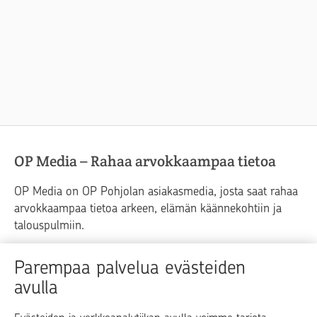
OP Media – Rahaa arvokkaampaa tietoa
OP Media on OP Pohjolan asiakasmedia, josta saat rahaa
arvokkaampaa tietoa arkeen, elämän käännekohtiin ja
talouspulmiin.
Raha
Koti
Elämä
Yrityselämä
Parempaa palvelua evästeiden
avulla
Blogit ja puheenvuorot
Osuuspankit