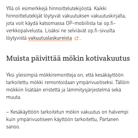
Yllä oli esimerkkejä hinnoittelutekijöistä. Kaikki
hinnoittelutekijät löytyvät vakuutuksen vakuutuskirjalta,
jota voit käydä katsomassa OP-mobiilista tai op.fi-
verkkopalvelusta. Lisäksi ne selviävät op.fi-sivuilta
löytyvistä
vakuutuslaskureista
.
Muista päivittää mökin kotivakuutus
Yksi yleisimpiä mökkiremontteja on, että kesäkäyttöön
tarkoitettu mökki remontoidaan ympärivuotiseksi. Tällöin
mökkiin lisätään eristettä ja lämmitysjärjestelmä sekä
muuta.
– Kesäkäyttöön tarkoitetun mökin vakuutus on halvempi
kuin ympärivuotiseen käyttöön tarkoitettu, Partanen
sanoo.