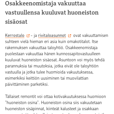
Osakkeenomistaja vakuuttaa
vastuullensa kuuluvat huoneiston
sisäosat
Kerrostalo
- ja
rivitaloasunnot
ovat vakuuttamisen
suhteen vielä hieman eri asia kuin omakotitalot. Itse
rakennuksen vakuuttaa taloyhtiö. Osakkeenomistaja
puolestaan vakuuttaa hänen kunnossapitovastuulleen
kuuluvat huoneiston sisäosat. Asuntoon voi myös tehdä
parannuksia tai muutoksia, jotka eivät ole taloyhtiön
vastuulla ja jotka tulee huomioida vakuutuksessa,
esimerkiksi keittiön uusiminen tai muovilattian
päivittäminen parketiksi.
Tällaiset remontit voi ottaa kotivakuutuksessa huomioon
”huoneiston osina”. Huoneiston osina siis vakuutetaan
huoneiston sisäpinnat, kiinteät kalusteet ja osakkaan