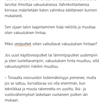
tarvitse ilmoittaa vakuutuksessa. Vahinkotilanteessa
korvaus määritetään katon vahinkoa edeltäneen kunnon
mukaisesti.
Sen sijaan talon laajentaminen lisää neliöitä ja muuttaa
siten vakuutuksen hintaa.
Miksi
vesiputket
sitten vaikuttavat vakuutuksen hintaan?
Jos uusit käyttövesiputket tai lämmitysputket uudempiin
ja siten luotettavampiin, vakuutuksen hinta muuttuu, sillä
vakuutusyhtiön riskikin muuttuu.
– Toisaalta vesivuodon todennäköisyys pienenee, mutta
jos se sattuu, korvattavaa voi olla enemmän, kun
tekniikkaa ja muuta rakennetta on uusittu. Ikä- ja
vuotovähennykset lasketaan vuotaneen putken iän
mukaan.