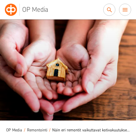
Siirry sisältöön
OP Media
OP Media
/
Remontointi
/
Näin eri remontit vaikuttavat kotivakuutukseen