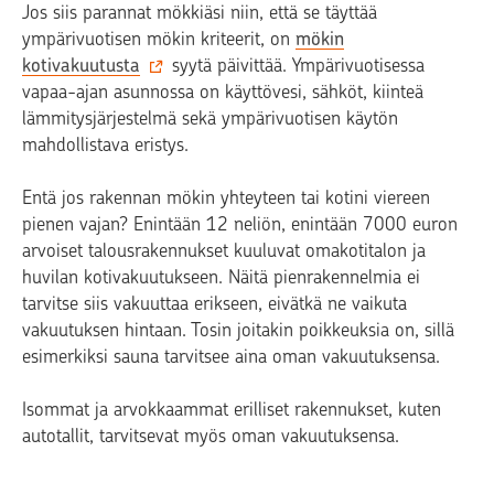
Jos siis parannat mökkiäsi niin, että se täyttää
ympärivuotisen mökin kriteerit, on
mökin
kotivakuutusta
syytä päivittää. Ympärivuotisessa
vapaa-ajan asunnossa on käyttövesi, sähköt, kiinteä
lämmitysjärjestelmä sekä ympärivuotisen käytön
mahdollistava eristys.
Entä jos rakennan mökin yhteyteen tai kotini viereen
pienen vajan? Enintään 12 neliön, enintään 7000 euron
arvoiset talousrakennukset kuuluvat omakotitalon ja
huvilan kotivakuutukseen. Näitä pienrakennelmia ei
tarvitse siis vakuuttaa erikseen, eivätkä ne vaikuta
vakuutuksen hintaan. Tosin joitakin poikkeuksia on, sillä
esimerkiksi sauna tarvitsee aina oman vakuutuksensa.
Isommat ja arvokkaammat erilliset rakennukset, kuten
autotallit, tarvitsevat myös oman vakuutuksensa.