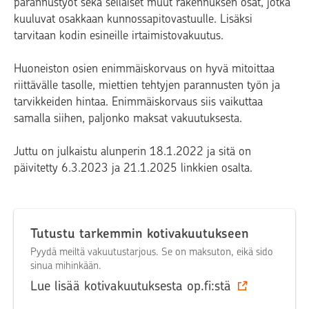
parannustyöt sekä sellaiset muut rakennuksen osat, jotka
kuuluvat osakkaan kunnossapitovastuulle. Lisäksi
tarvitaan kodin esineille irtaimistovakuutus.
Huoneiston osien enimmäiskorvaus on hyvä mitoittaa
riittävälle tasolle, miettien tehtyjen parannusten työn ja
tarvikkeiden hintaa. Enimmäiskorvaus siis vaikuttaa
samalla siihen, paljonko maksat vakuutuksesta.
Juttu on julkaistu alunperin 18.1.2022 ja sitä on
päivitetty 6.3.2023 ja 21.1.2025 linkkien osalta.
Tutustu tarkemmin kotivakuutukseen
Pyydä meiltä vakuutustarjous. Se on maksuton, eikä sido
sinua mihinkään.
Lue lisää kotivakuutuksesta op.fi:stä