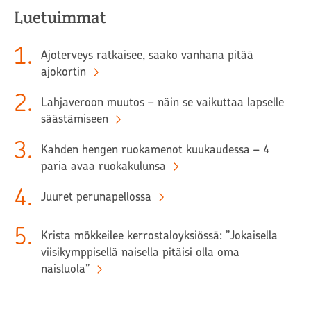
Luetuimmat
1
.
Ajoterveys ratkaisee, saako vanhana pitää
ajokortin
2
.
Lahjaveroon muutos – näin se vaikuttaa lapselle
säästämiseen
3
.
Kahden hengen ruokamenot kuukaudessa – 4
paria avaa ruokakulunsa
4
.
Juuret perunapellossa
5
.
Krista mökkeilee kerrostaloyksiössä: ”Jokaisella
viisikymppisellä naisella pitäisi olla oma
naisluola”