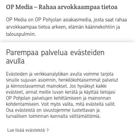
OP Media – Rahaa arvokkaampaa tietoa
OP Media on OP Pohjolan asiakasmedia, josta saat rahaa
arvokkaampaa tietoa arkeen, elämän käännekohtiin ja
talouspulmiin.
Raha
Koti
Elämä
Yrityselämä
Parempaa palvelua evästeiden
avulla
Blogit ja puheenvuorot
Osuuspankit
Evästeiden ja verkkoanalytiikan avulla voimme tarjota
sinulle sujuvan asioinnin, henkilökohtaisemmat palvelut
Op.fi
OP Koti
Pohjola Vahinkoapu
ja kiinnostavammat mainokset. Jos hyväksyt kaikki
evästeet, annat meille luvan kerätä ja käyttää tietojasi
Facebook
X
LinkedIn
Instagram
OP Pohjolan palvelujen kehittämiseen ja mainonnan
kohdentamiseen. Voit myös valita, mitä evästeitä sallit.
Osa evästeistä on sivustojemme luotettavan ja
turvallisen toiminnan kannalta välttämättömiä.
© OP Pohjola
Lue lisää evästeistä