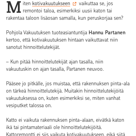
M
iten
kotivakuutukseen
vaikuttaa se, jos
remontoi taloa, esimerkiksi uusii katon tai
rakentaa taloon lisäosan samalla, kun peruskorjaa sen?
Pohjola Vakuutuksen tuoteasiantuntija
Hannu Partanen
kertoo, että kotivakuutuksen hintaan vaikuttavat niin
sanotut hinnoittelutekijät.
– Kun pitää hinnoittelutekijät ajan tasalla, niin
vakuutuskin on ajan tasalla, Partanen neuvoo.
Pääsee jo pitkälle, jos muistaa, että rakennuksen pinta-ala
on tärkeä hinnoittelutekijä. Muitakin hinnoittelutekijöitä
vakuutuksessa on, kuten esimerkiksi se, miten vanhat
vesiputket talossa on.
Katto ei vaikuta rakennuksen pinta-alaan, eivätkä katon
ikä tai pintamateriaali ole hinnoittelutekijöitä.
Kattoremontti ei siis vaikuta kotivakuutukseen, eikä siitä