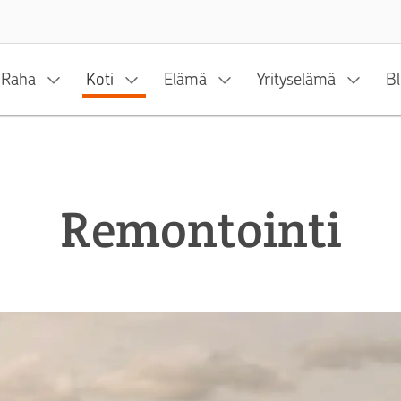
Siirry sisältöön
Raha
Koti
Elämä
Yrityselämä
Bl
Remontointi