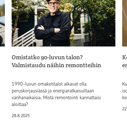
Omistatko 90-luvun talon?
K
Valmistaudu näihin remontteihin
e
1990-luvun omakotitalot alkavat olla
Ku
peruskorjausiässä ja energiaratkaisuiltaan
is
vanhanaikaisia. Mistä remontointi kannattaisi
ke
aloittaa?
Ju
22
Julkaistu
28.8.2025