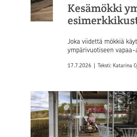
Kesämökki ym
esimerkkikus
Joka viidettä mökkiä käy
ympärivuotiseen vapaa-
Julkaistu
17.7.2026
|
Teksti: Katarina 