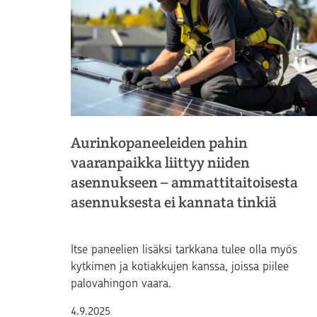
Aurinkopaneeleiden pahin
vaaranpaikka liittyy niiden
asennukseen – ammattitaitoisesta
asennuksesta ei kannata tinkiä
Itse paneelien lisäksi tarkkana tulee olla myös
kytkimen ja kotiakkujen kanssa, joissa piilee
palovahingon vaara.
Julkaistu
4.9.2025