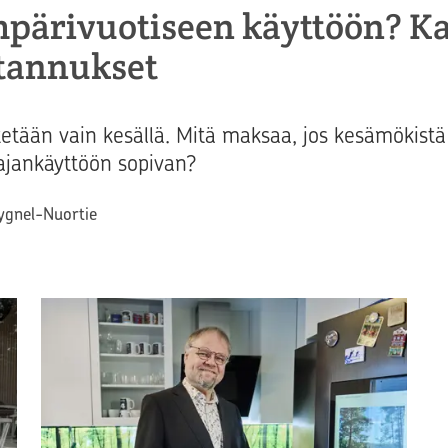
pärivuotiseen käyttöön? Ka
tannukset
tetään vain kesällä. Mitä maksaa, jos kesämökist
ajankäyttöön sopivan?
Cygnel-Nuortie