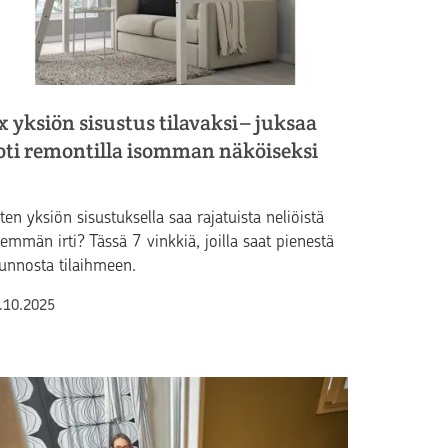
 x yksiön sisustus tilavaksi – juksaa
oti remontilla isomman näköiseksi
ten yksiön sisustuksella saa rajatuista neliöistä
emmän irti? Tässä 7 vinkkiä, joilla saat pienestä
unnosta tilaihmeen.
lkaistu
.10.2025