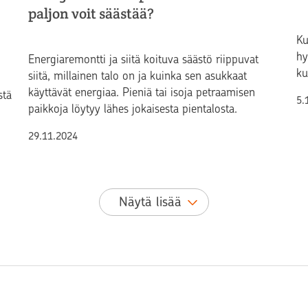
paljon voit säästää?
Ku
hy
Energiaremontti ja siitä koituva säästö riippuvat
ku
siitä, millainen talo on ja kuinka sen asukkaat
käyttävät energiaa. Pieniä tai isoja petraamisen
stä
Ju
5.
paikkoja löytyy lähes jokaisesta pientalosta.
Julkaistu
29.11.2024
Näytä lisää