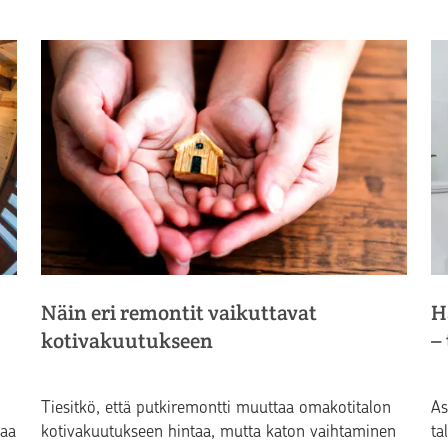
Näin eri remontit vaikuttavat
H
kotivakuutukseen
–
Tiesitkö, että putkiremontti muuttaa omakotitalon
As
saa
kotivakuutukseen hintaa, mutta katon vaihtaminen
ta