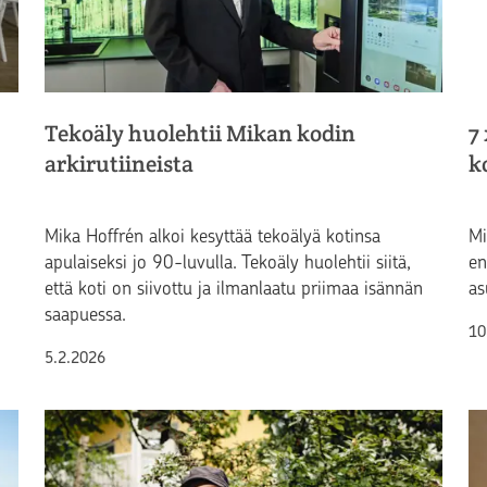
Tekoäly huolehtii Mikan kodin
7
arkirutiineista
k
Mika Hoffrén alkoi kesyttää tekoälyä kotinsa
Mi
apulaiseksi jo 90-luvulla. Tekoäly huolehtii siitä,
en
että koti on siivottu ja ilmanlaatu priimaa isännän
as
saapuessa.
Ju
10
Julkaistu
5.2.2026