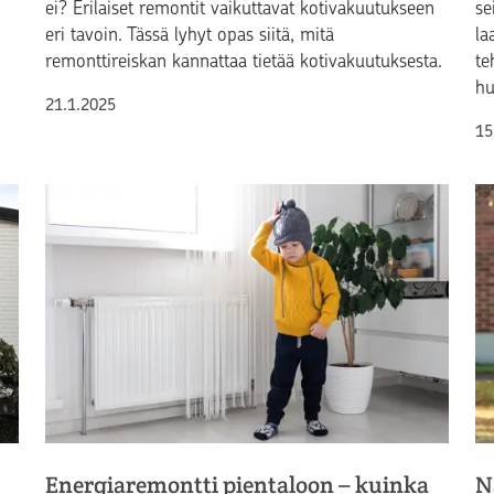
ei? Erilaiset remontit vaikuttavat kotivakuutukseen
se
eri tavoin. Tässä lyhyt opas siitä, mitä
la
remonttireiskan kannattaa tietää kotivakuutuksesta.
te
h
Julkaistu
21.1.2025
Ju
15
Energiaremontti pientaloon – kuinka
N