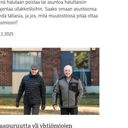
inä halutaan poistaa tai asuntoa haluttaisiin
ajentaa ullakkotiloihin. Saako omaan asuntoonsa
hdä tällaisia, ja jos, mitä muutostöissä pitää ottaa
uomioon?
lkaistu
.1.2025
aapuruutta yli yhtiörajojen