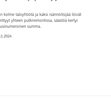
n kolme taloyhtiötä ja kaksi isännöitsijää löivät
nttyyt yhteen putkiremontissa, säästöä kertyi
usinumeroinen summa.
lkaistu
11.2024