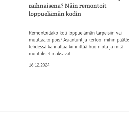
raihnaisena? Näin remontoit
loppuelämän kodin
Remontoidako koti loppuelämän tarpeisiin vai
muuttaako pois? Asiantuntija kertoo, mihin päätö
tehdessä kannattaa kiinnittää huomiota ja mitä
muutokset maksavat.
Julkaistu
16.12.2024