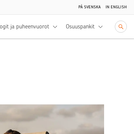
PÅ SVENSKA
IN ENGLISH
ogit ja puheenvuorot
Osuuspankit