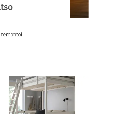
tso
ä remontoi