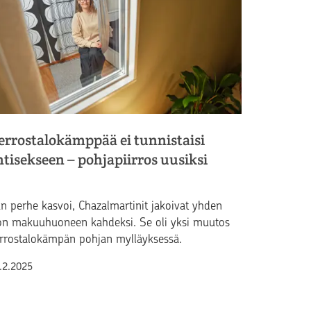
errostalokämppää ei tunnistaisi
ntisekseen – pohjapiirros uusiksi
n perhe kasvoi, Chazalmartinit jakoivat yhden
on makuuhuoneen kahdeksi. Se oli yksi muutos
rrostalokämpän pohjan mylläyksessä.
lkaistu
.2.2025