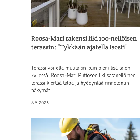
Roosa-Mari rakensi liki 100-neliöisen
terassin: ”Tykkään ajatella isosti”
Terassi voi olla muutakin kuin pieni lisä talon
kyljessä. Roosa-Mari Puttosen liki sataneliöinen
terassi kiertää taloa ja hyödyntää rinnetontin
näkymät.
Julkaistu
8.5.2026