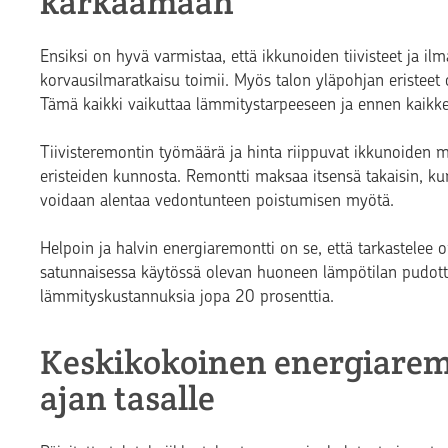
karkaamaan
Ensiksi on hyvä varmistaa, että ikkunoiden tiivisteet ja i
korvausilmaratkaisu toimii. Myös talon yläpohjan eristeet o
Tämä kaikki vaikuttaa lämmitystarpeeseen ja ennen kaik
Tiivisteremontin työmäärä ja hinta riippuvat ikkunoiden mä
eristeiden kunnosta. Remontti maksaa itsensä takaisin, k
voidaan alentaa vedontunteen poistumisen myötä.
Helpoin ja halvin energiaremontti on se, että tarkastelee
satunnaisessa käytössä olevan huoneen lämpötilan pudottam
lämmityskustannuksia jopa 20 prosenttia.
Keskikokoinen energiaremo
ajan tasalle