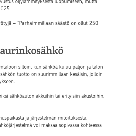
ustus öljylämmityksestä luopumiseen, mutta
2025.
yötyjä – ”Parhaimmillaan säästö on ollut 250
 aurinkosähkö
entaloon silloin, kun sähköä kuluu paljon ja talon
sähkön tuotto on suurimmillaan kesäisin, jolloin
ykseen.
si sähköauton akkuihin tai erityisiin akustoihin,
uspaikasta ja järjestelmän mitoituksesta.
osähköjärjestelmä voi maksaa sopivassa kohteessa