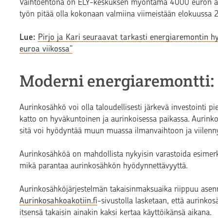
Vaihtoehtona on ELY-keskuksen myöntämä 4000 euron av
työn pitää olla kokonaan valmiina viimeistään elokuussa 
Lue:
Pirjo ja Kari seuraavat tarkasti energiaremontin h
euroa viikossa”
Moderni energiaremontti:
Aurinkosähkö voi olla taloudellisesti järkevä investointi pi
katto on hyväkuntoinen ja aurinkoisessa paikassa. Aurinko
sitä voi hyödyntää muun muassa ilmanvaihtoon ja viilenn
Aurinkosähköä on mahdollista nykyisin varastoida esimerkik
mikä parantaa aurinkosähkön hyödynnettävyyttä.
Aurinkosähköjärjestelmän takaisinmaksuaika riippuu asenn
Aurinkosahkoakotiin.fi
-sivustolla lasketaan, että aurink
itsensä takaisin ainakin kaksi kertaa käyttöikänsä aikana.