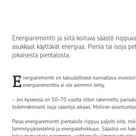
Energiaremontti ja siitä koituva säästö riippuva
asukkaat käyttävät energiaa. Pieniä tai isoja p
jokaisesta pientalosta.
E
nergiaremontti on taloudellisesti kannattava investoi
energiaremonttia ei ole aiemmin tehty.
– Jos kyseessä on 50–70 vuotta sitten rakennettu parisataa
todennäköisesti isoja säästöjä aikaan, Motivan asiantuntij
Paras energiaremontti pientalolle riippuu paljolti siitä, m
lämmitysjärjestelmä ja energiatehokkuus. Säästöä voi hake