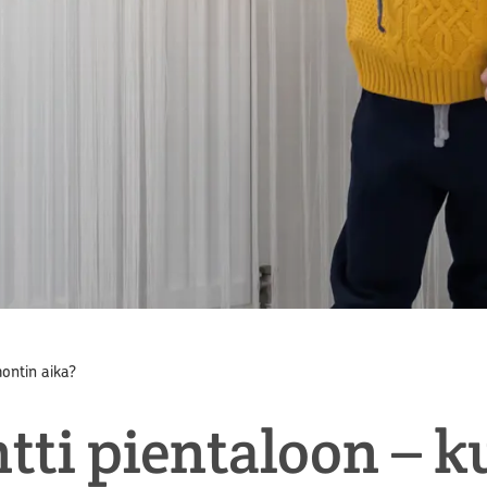
ontin aika?
ti pientaloon – k