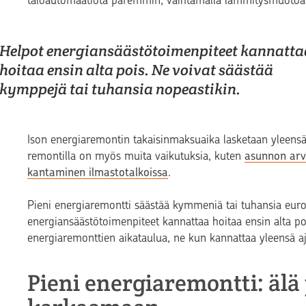
taloautomaatiota paremmin, vaihtamalla lämmitysmuotoa ja
Helpot energiansäästötoimenpiteet kannatta
hoitaa ensin alta pois. Ne voivat säästää
kymppejä tai tuhansia nopeastikin.
Ison energiaremontin takaisinmaksuaika lasketaan yleens
remontilla on myös muita vaikutuksia, kuten
asunnon ar
kantaminen ilmastotalkoissa
.
Pieni energiaremontti säästää kymmeniä tai tuhansia euroja
energiansäästötoimenpiteet kannattaa hoitaa ensin alta po
energiaremonttien aikataulua, ne kun kannattaa yleensä a
Pieni energiaremontti: äl