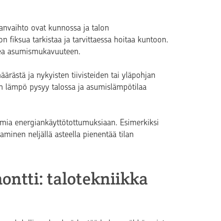
lmanvaihto ovat kunnossa ja talon
n fiksua tarkistaa ja tarvittaessa hoitaa kuntoon.
kea asumismukavuuteen.
ärästä ja nykyisten tiivisteiden tai yläpohjan
un lämpö pysyy talossa ja asumislämpötilaa
 omia energiankäyttötottumuksiaan. Esimerkiksi
inen neljällä asteella pienentää tilan
ntti: talotekniikka