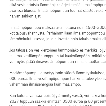
eikä vesikiertoista lämmönjakojärjestelmää, ilmalämpöpum
avarissa tiloissa. Ilmalämpöpumpun tuomat säästöt vielä k
halvan sähkön ajat.
Ilmalämpöpumppu maksaa asennettuna noin 1500–3000 e
kotitalousvähennystä. Parhaimmillaan ilmalämpöpumppu s
lämmönkulutuksessa, jolloin investoinnin takaisinmaksua
Jos talossa on vesikiertoinen lämmönjako esimerkiksi öljyk
tai ilma-vesilämpöpumppuun tai kaukolämpöön, mikäli se 
voi myös jättää ilmavesilämpöpumpun rinnalle tuottamaa
Maalämpöpumpulla syntyy isoin säästö lämmityskuluissa
000 euroa. Ilma-vesilämpöpumpun hankinta tulee yleensä
vähemmän ilmaisenergiaa kuin maalämpö.
Kun kotona
vaihtaa pois öljylämmityksestä
, voi hakea ko
2027 loppuun saakka enintään 3500 euroa ja 60 prosentti