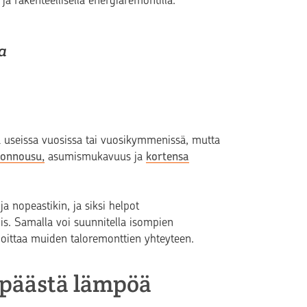
 rakenteellisella energiaremontilla.
a
ä useissa vuosissa tai vuosikymmenissä, mutta
vonnousu,
asumismukavuus ja
kortensa
 nopeastikin, ja siksi helpot
is. Samalla voi suunnitella isompien
joittaa muiden taloremonttien yhteyteen.
ä päästä lämpöä