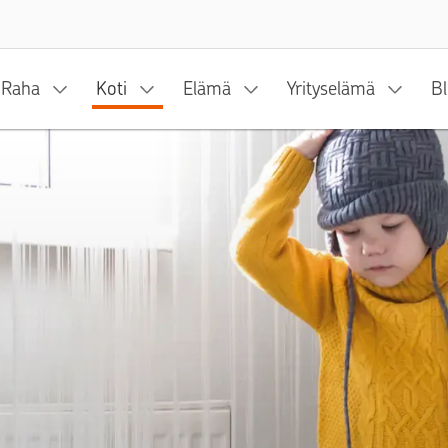
Siirry sisältöön
Raha
Koti
Elämä
Yrityselämä
Bl