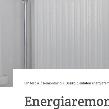
OP Media
/
Remontointi
/
Olisiko pientalon energiarem
Energiaremont