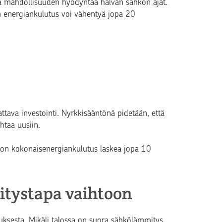
taa mahdollisuuden hyödyntää halvan sähkön ajat.
n energiankulutus voi vähentyä jopa 20
ttava investointi. Nyrkkisääntönä pidetään, että
htaa uusiin.
talon kokonaisenergiankulutus laskea jopa 10
itystapa vaihtoon
uksesta. Mikäli talossa on suora sähkölämmitys