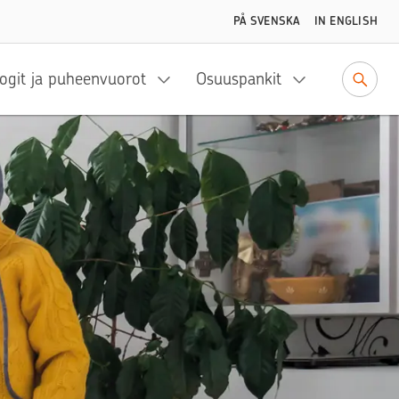
PÅ SVENSKA
IN ENGLISH
ogit ja puheenvuorot
Osuuspankit