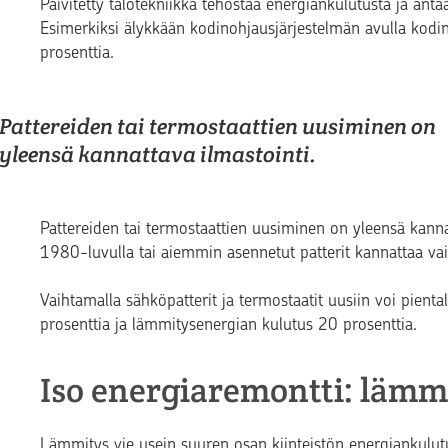
Päivitetty talotekniikka tehostaa energiankulutusta ja an
Esimerkiksi älykkään kodinohjausjärjestelmän avulla kodi
prosenttia.
Pattereiden tai termostaattien uusiminen on
yleensä kannattava ilmastointi.
Pattereiden tai termostaattien uusiminen on yleensä kanna
1980-luvulla tai aiemmin asennetut patterit kannattaa vai
Vaihtamalla sähköpatterit ja termostaatit uusiin voi pien
prosenttia ja lämmitysenergian kulutus 20 prosenttia.
Iso energiaremontti: lämm
Lämmitys vie usein suuren osan kiinteistön energiankulut