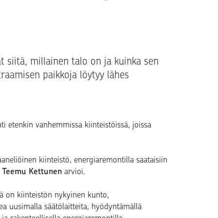
t siitä, millainen talo on ja kuinka sen
etraamisen paikkoja löytyy lähes
nti etenkin vanhemmissa kiinteistöissä, joissa
neliöinen kiinteistö, energiaremontilla saataisiin
a
Teemu Kettunen
arvioi.
ikä on kiinteistön nykyinen kunto,
a uusimalla säätölaitteita, hyödyntämällä