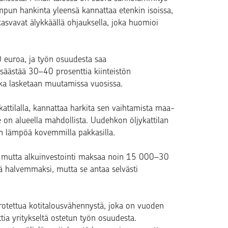
pun hankinta yleensä kannattaa etenkin isoissa,
asvavat älykkäällä ohjauksella, joka huomioi
uroa, ja työn osuudesta saa
äästää 30–40 prosenttia kiinteistön
ika lasketaan muutamissa vuosissa.
attilalla, kannattaa harkita sen vaihtamista maa-
on alueella mahdollista. Uudehkon öljykattilan
n lämpöä kovemmilla pakkasilla.
, mutta alkuinvestointi maksaa noin 15 000–30
 halvemmaksi, mutta se antaa selvästi
rotettua kotitalousvähennystä, joka on vuoden
a yritykseltä ostetun työn osuudesta.