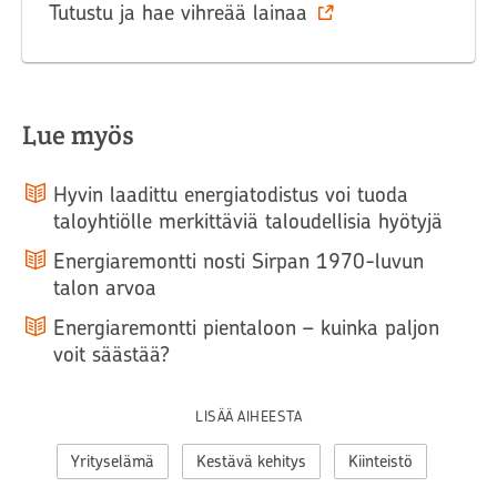
Tutustu ja hae vihreää lainaa
Lue myös
Hyvin laadittu energiatodistus voi tuoda
taloyhtiölle merkittäviä taloudellisia hyötyjä
Energiaremontti nosti Sirpan 1970-luvun
talon arvoa
Energiaremontti pientaloon – kuinka paljon
voit säästää?
LISÄÄ AIHEESTA
Yrityselämä
Kestävä kehitys
Kiinteistö