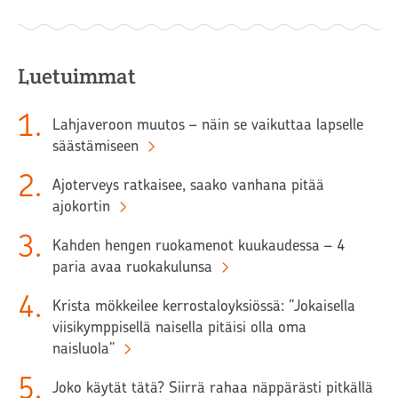
Luetuimmat
1
.
Lahjaveroon muutos – näin se vaikuttaa lapselle
säästämiseen
2
.
Ajoterveys ratkaisee, saako vanhana pitää
ajokortin
3
.
Kahden hengen ruokamenot kuukaudessa – 4
paria avaa ruokakulunsa
4
.
Krista mökkeilee kerrostaloyksiössä: ”Jokaisella
viisikymppisellä naisella pitäisi olla oma
naisluola”
5
.
Joko käytät tätä? Siirrä rahaa näppärästi pitkällä