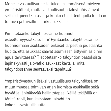
Monelle vastuullisuudesta tulee ensimmäisenä mieleen
ympäristöteot, mutta vastuullisuutta taloyhtiöissä ovat
sellaiset pienetkin asiat ja konkreettiset teot, joilla luodaan
toimiva ja turvallinen arki asukkaille.
Kiinnitetäänkö taloyhtiössänne huomiota
esteettömyysratkaisuihin? Pyritäänkö taloyhtiössänne
huomioimaan asukkaiden erilaiset tarpeet ja pidetäänkö
huolta, että asukkaat saavat asumiseen liittyviin asioihin
apua tarvittaessa? Tiedotetaanko taloyhtiön päätöksistä
läpinäkyvästi ja ovatko asukkaat kartalla, mitä
taloyhtiössänne seuraavaksi tapahtuu?
Ympäristövastuun lisäksi vastuullisuus taloyhtiössä on
muun muassa toimivan arjen luomista asukkaille sekä
hyvää ja läpinäkyvää hallintotapaa. Näillä tekijöillä on
tärkeä rooli, kun katsotaan taloyhtiön
kokonaisvastuullisuutta.