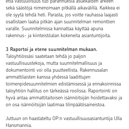
että vastuullisuus tuo parannuksia asukkaiden arkeen
sekä säästöjä nimenomaan pitkällä aikavälillä. Kaikkea ei
ole syytä tehdä heti. Parasta, jos voitte rauhassa laajasti
osallistaen laatia pitkän ajan suunnitelman remonttien
varalle. Suunnitelmissa kannattaa käyttää apuna
rakennus- ja kiinteistöalan kokeneita asiantuntijoita.
3 Raportoi ja etene suunnitelman mukaan.
Taloyhtiössäsi saatetaan tehdä jo paljon
vastuullisuustekoja, mutta suunnitelmallisuus ja
dokumentointi voi olla puutteellista. Rakennusalan
ammattilaisten kanssa yhdessä laadittujen
toimenpidesuunnitelmien edistämisessä ja ennakoinnissa
taloyhtiön hallitus on tärkeässä roolissa. Raportointi on
hyvä antaa ammattitaitoisen isännöitsijän hoidettavaksi ja
on osa isännöitsijän laatimaa tilinpäätösaineistoa.
Juttuun on haastateltu OP:n vastuullisuusasiantuntija Ulla
Hansmannia.