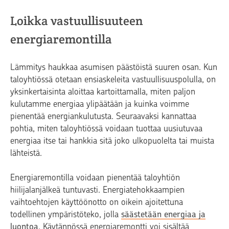
Loikka vastuullisuuteen
energiaremontilla
Lämmitys haukkaa asumisen päästöistä suuren osan. Kun
taloyhtiössä otetaan ensiaskeleita vastuullisuuspolulla, on
yksinkertaisinta aloittaa kartoittamalla, miten paljon
kulutamme energiaa ylipäätään ja kuinka voimme
pienentää energiankulutusta. Seuraavaksi kannattaa
pohtia, miten taloyhtiössä voidaan tuottaa uusiutuvaa
energiaa itse tai hankkia sitä joko ulkopuolelta tai muista
lähteistä.
Energiaremontilla voidaan pienentää taloyhtiön
hiilijalanjälkeä tuntuvasti. Energiatehokkaampien
vaihtoehtojen käyttöönotto on oikein ajoitettuna
todellinen ympäristöteko, jolla
säästetään energiaa ja
luontoa
. Käytännössä energiaremontti voi sisältää