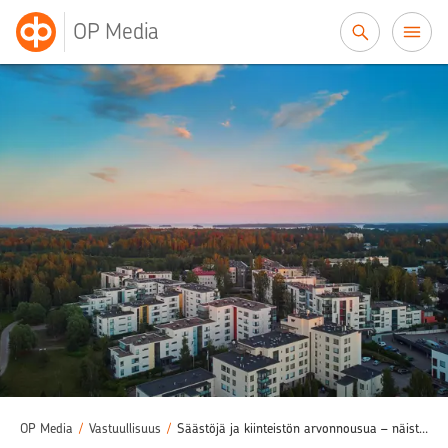
Siirry sisältöön
OP Media
OP Media
/
Vastuullisuus
/
Säästöjä ja kiinteistön arvonnousua – näistä syistä vastuullisuus kannattaa taloyhtiöissä