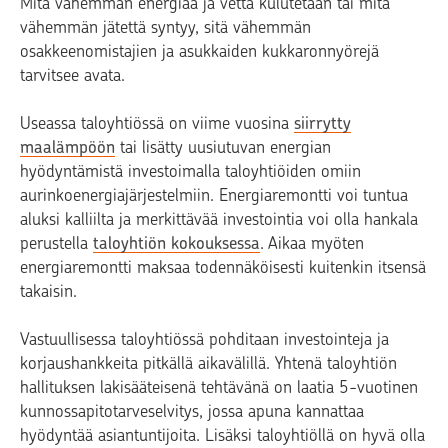
Mitä vähemmän energiaa ja vettä kulutetaan tai mitä
vähemmän jätettä syntyy, sitä vähemmän
osakkeenomistajien ja asukkaiden kukkaronnyörejä
tarvitsee avata.
Useassa taloyhtiössä on viime vuosina
siirrytty
maalämpöön
tai lisätty uusiutuvan energian
hyödyntämistä investoimalla taloyhtiöiden omiin
aurinkoenergiajärjestelmiin. Energiaremontti voi tuntua
aluksi kalliilta ja merkittävää investointia voi olla hankala
perustella
taloyhtiön kokouksessa
. Aikaa myöten
energiaremontti maksaa todennäköisesti kuitenkin itsensä
takaisin.
Vastuullisessa taloyhtiössä pohditaan investointeja ja
korjaushankkeita pitkällä aikavälillä. Yhtenä taloyhtiön
hallituksen lakisääteisenä tehtävänä on laatia 5-vuotinen
kunnossapitotarveselvitys, jossa apuna kannattaa
hyödyntää asiantuntijoita. Lisäksi taloyhtiöllä on hyvä olla