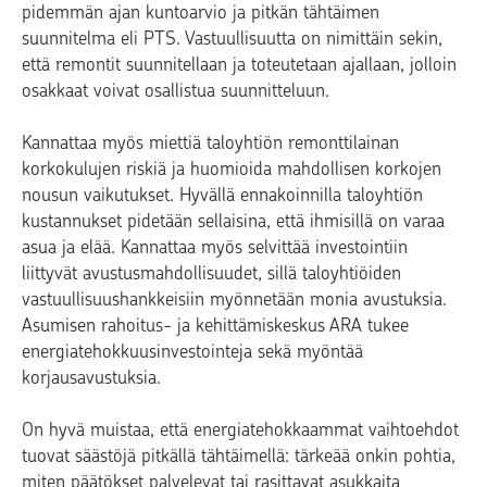
pidemmän ajan kuntoarvio ja pitkän tähtäimen
suunnitelma eli PTS. Vastuullisuutta on nimittäin sekin,
että remontit suunnitellaan ja toteutetaan ajallaan, jolloin
osakkaat voivat osallistua suunnitteluun.
Kannattaa myös miettiä taloyhtiön remonttilainan
korkokulujen riskiä ja huomioida mahdollisen korkojen
nousun vaikutukset. Hyvällä ennakoinnilla taloyhtiön
kustannukset pidetään sellaisina, että ihmisillä on varaa
asua ja elää. Kannattaa myös selvittää investointiin
liittyvät avustusmahdollisuudet, sillä taloyhtiöiden
vastuullisuushankkeisiin myönnetään monia avustuksia.
Asumisen rahoitus- ja kehittämiskeskus ARA tukee
energiatehokkuusinvestointeja sekä myöntää
korjausavustuksia.
On hyvä muistaa, että energiatehokkaammat vaihtoehdot
tuovat säästöjä pitkällä tähtäimellä: tärkeää onkin pohtia,
miten päätökset palvelevat tai rasittavat asukkaita