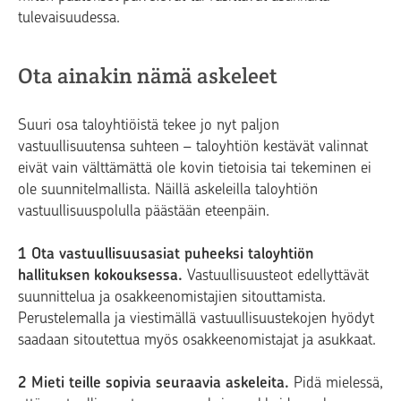
tulevaisuudessa.
Ota ainakin nämä askeleet
Suuri osa taloyhtiöistä tekee jo nyt paljon
vastuullisuutensa suhteen – taloyhtiön kestävät valinnat
eivät vain välttämättä ole kovin tietoisia tai tekeminen ei
ole suunnitelmallista. Näillä askeleilla taloyhtiön
vastuullisuuspolulla päästään eteenpäin.
1 Ota vastuullisuusasiat puheeksi taloyhtiön
hallituksen kokouksessa.
Vastuullisuusteot edellyttävät
suunnittelua ja osakkeenomistajien sitouttamista.
Perustelemalla ja viestimällä vastuullisuustekojen hyödyt
saadaan sitoutettua myös osakkeenomistajat ja asukkaat.
2 Mieti teille sopivia seuraavia askeleita.
Pidä mielessä,