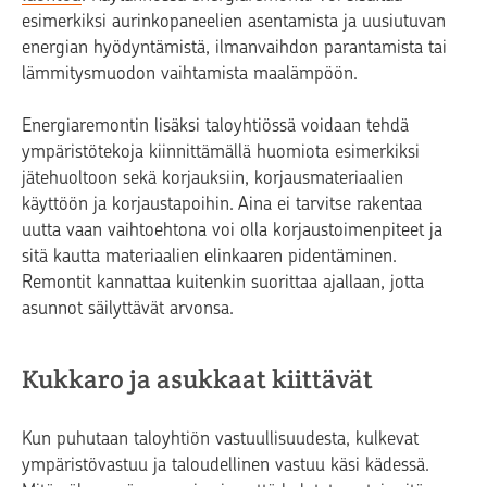
esimerkiksi aurinkopaneelien asentamista ja uusiutuvan
energian hyödyntämistä, ilmanvaihdon parantamista tai
lämmitysmuodon vaihtamista maalämpöön.
Energiaremontin lisäksi taloyhtiössä voidaan tehdä
ympäristötekoja kiinnittämällä huomiota esimerkiksi
jätehuoltoon sekä korjauksiin, korjausmateriaalien
käyttöön ja korjaustapoihin. Aina ei tarvitse rakentaa
uutta vaan vaihtoehtona voi olla korjaustoimenpiteet ja
sitä kautta materiaalien elinkaaren pidentäminen.
Remontit kannattaa kuitenkin suorittaa ajallaan, jotta
asunnot säilyttävät arvonsa.
Kukkaro ja asukkaat kiittävät
Kun puhutaan taloyhtiön vastuullisuudesta, kulkevat
ympäristövastuu ja taloudellinen vastuu käsi kädessä.