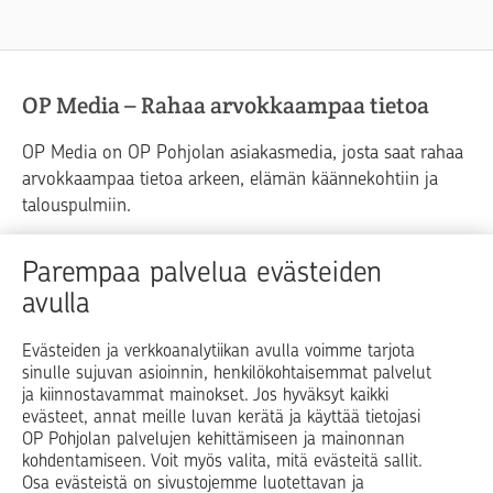
OP Media – Rahaa arvokkaampaa tietoa
OP Media on OP Pohjolan asiakasmedia, josta saat rahaa
arvokkaampaa tietoa arkeen, elämän käännekohtiin ja
talouspulmiin.
Raha
Koti
Elämä
Yrityselämä
Parempaa palvelua evästeiden
avulla
Blogit ja puheenvuorot
Osuuspankit
Evästeiden ja verkkoanalytiikan avulla voimme tarjota
sinulle sujuvan asioinnin, henkilökohtaisemmat palvelut
Op.fi
OP Koti
Pohjola Vahinkoapu
ja kiinnostavammat mainokset. Jos hyväksyt kaikki
evästeet, annat meille luvan kerätä ja käyttää tietojasi
Facebook
X
LinkedIn
Instagram
OP Pohjolan palvelujen kehittämiseen ja mainonnan
kohdentamiseen. Voit myös valita, mitä evästeitä sallit.
Osa evästeistä on sivustojemme luotettavan ja