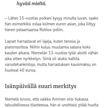
hyvää mieltä.
– Lähes 15-vuotias poikani kysyy minulta luvan, saako
hän esimerkiksi ostaa kolmen euron asian, joka liittyy
hänen pelaamaansa Roblox-peliin.
Lapset harrastavat eri lajeja, kuten tanssia ja
pianonsoittoa. Niihin kuluu muutamia satasia koko
kauden aikana. Niemelän 13-vuotias tytär aloitti vähän
aika sitten nyrkkeilyn. Siinä oli aluksi kalliita
varustehankintoja, mutta harrastuksen kausimaksu on
huokeat 40 euroa.
Isänpäivällä suuri merkitys
Niemelä toivoo, että vaikka ihminen olisi tiukassa
taloudellisessa tilanteessa, hän ei unohtaisi pitää huolta