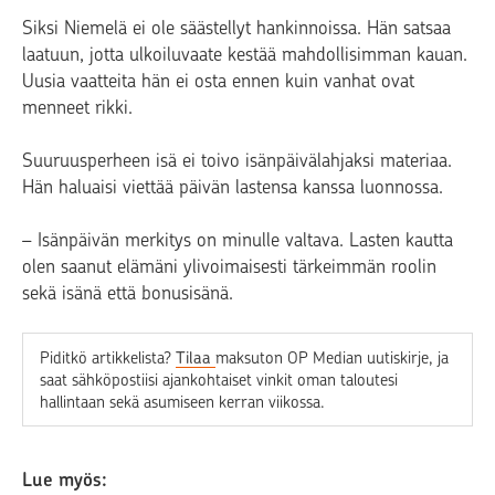
Siksi Niemelä ei ole säästellyt hankinnoissa. Hän satsaa
laatuun, jotta ulkoiluvaate kestää mahdollisimman kauan.
Uusia vaatteita hän ei osta ennen kuin vanhat ovat
menneet rikki.
Suuruusperheen isä ei toivo isänpäivälahjaksi materiaa.
Hän haluaisi viettää päivän lastensa kanssa luonnossa.
– Isänpäivän merkitys on minulle valtava. Lasten kautta
olen saanut elämäni ylivoimaisesti tärkeimmän roolin
sekä isänä että bonusisänä.
Piditkö artikkelista?
Tilaa
maksuton OP Median uutiskirje, ja
saat sähköpostiisi ajankohtaiset vinkit oman taloutesi
hallintaan sekä asumiseen kerran viikossa.
Lue myös: