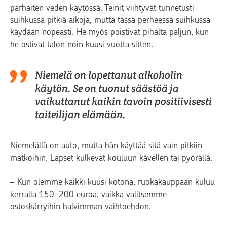
parhaiten veden käytössä. Teinit viihtyvät tunnetusti
suihkussa pitkiä aikoja, mutta tässä perheessä suihkussa
käydään nopeasti. He myös poistivat pihalta paljun, kun
he ostivat talon noin kuusi vuotta sitten.
Niemelä on lopettanut alkoholin
käytön. Se on tuonut säästöä ja
vaikuttanut kaikin tavoin positiivisesti
taiteilijan elämään.
Niemelällä on auto, mutta hän käyttää sitä vain pitkiin
matkoihin. Lapset kulkevat kouluun kävellen tai pyörällä.
– Kun olemme kaikki kuusi kotona, ruokakauppaan kuluu
kerralla 150–200 euroa, vaikka valitsemme
ostoskärryihin halvimman vaihtoehdon.