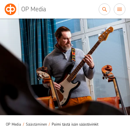
Siirry sisältöön
OP Media
OP Media
/
Säästäminen
/
Poimi tästä isän säästövinkit