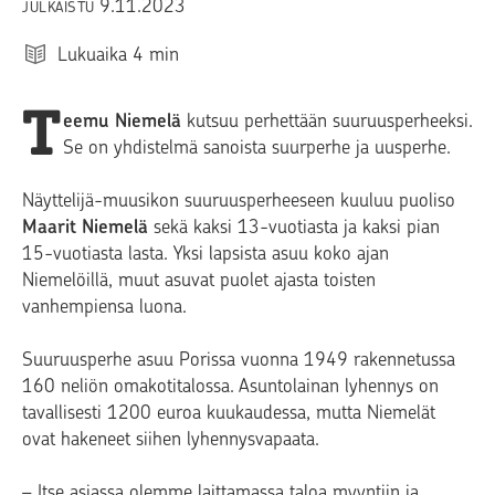
9.11.2023
JULKAISTU
Lukuaika
4
min
T
eemu Niemelä
kutsuu perhettään suuruusperheeksi.
Se on yhdistelmä sanoista suurperhe ja uusperhe.
Näyttelijä-muusikon suuruusperheeseen kuuluu puoliso
Maarit Niemelä
sekä kaksi 13-vuotiasta ja kaksi pian
15-vuotiasta lasta. Yksi lapsista asuu koko ajan
Niemelöillä, muut asuvat puolet ajasta toisten
vanhempiensa luona.
Suuruusperhe asuu Porissa vuonna 1949 rakennetussa
160 neliön omakotitalossa. Asuntolainan lyhennys on
tavallisesti 1200 euroa kuukaudessa, mutta Niemelät
ovat hakeneet siihen lyhennysvapaata.
– Itse asiassa olemme laittamassa taloa myyntiin ja