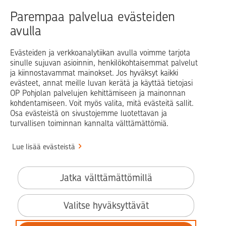
Raha
Koti
Elämä
Yrityselämä
Parempaa palvelua evästeiden
avulla
Blogit ja puheenvuorot
Osuuspankit
Evästeiden ja verkkoanalytiikan avulla voimme tarjota
sinulle sujuvan asioinnin, henkilökohtaisemmat palvelut
Op.fi
OP Koti
Pohjola Vahinkoapu
ja kiinnostavammat mainokset. Jos hyväksyt kaikki
evästeet, annat meille luvan kerätä ja käyttää tietojasi
Facebook
X
LinkedIn
Instagram
OP Pohjolan palvelujen kehittämiseen ja mainonnan
kohdentamiseen. Voit myös valita, mitä evästeitä sallit.
Osa evästeistä on sivustojemme luotettavan ja
turvallisen toiminnan kannalta välttämättömiä.
© OP Pohjola
Lue lisää evästeistä
Info
Käyttöehdot
Jatka välttämättömillä
Saavutettavuusseloste
Evästeiden käyttö
Valitse hyväksyttävät
Tilaa uutiskirje