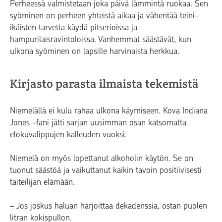
Perheessä valmistetaan joka päivä lämmintä ruokaa. Sen
syöminen on perheen yhteistä aikaa ja vähentää teini-
ikäisten tarvetta käydä pitserioissa ja
hampurilaisravintoloissa. Vanhemmat säästävät, kun
ulkona syöminen on lapsille harvinaista herkkua.
Kirjasto parasta ilmaista tekemistä
Niemelällä ei kulu rahaa ulkona käymiseen. Kova Indiana
Jones -fani jätti sarjan uusimman osan katsomatta
elokuvalippujen kalleuden vuoksi.
Niemelä on myös lopettanut alkoholin käytön. Se on
tuonut säästöä ja vaikuttanut kaikin tavoin positiivisesti
taiteilijan elämään.
– Jos joskus haluan harjoittaa dekadenssia, ostan puolen
litran kokispullon.