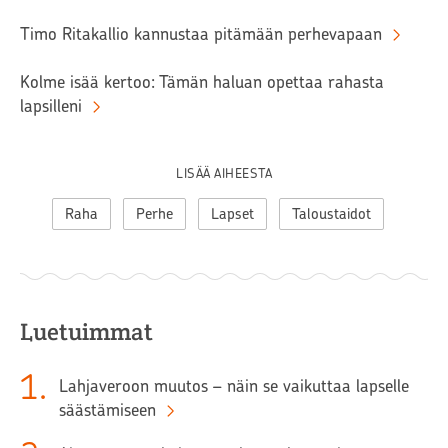
Timo Ritakallio kannustaa pitämään perhevapaan
Kolme isää kertoo: Tämän haluan opettaa rahasta
lapsilleni
LISÄÄ AIHEESTA
Raha
Perhe
Lapset
Taloustaidot
Luetuimmat
1
.
Lahjaveroon muutos – näin se vaikuttaa lapselle
säästämiseen