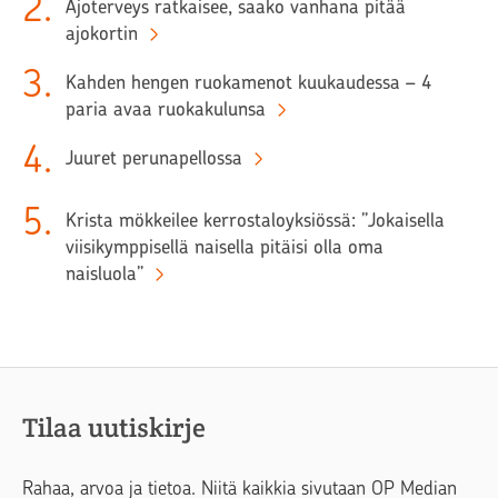
2
.
Ajoterveys ratkaisee, saako vanhana pitää
ajokortin
3
.
Kahden hengen ruokamenot kuukaudessa – 4
paria avaa ruokakulunsa
4
.
Juuret perunapellossa
5
.
Krista mökkeilee kerrostaloyksiössä: ”Jokaisella
viisikymppisellä naisella pitäisi olla oma
naisluola”
Tilaa uutiskirje
Rahaa, arvoa ja tietoa. Niitä kaikkia sivutaan OP Median