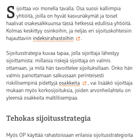
S
ijoittaa voi monella tavalla. Osa suosii kalliimpia
yhtiöitä, joilla on hyvät kasvunäkymät ja toiset
haalivat osakesalkkuunsa tässä hetkessä edullisia yhtiöitä.
Kolmas keskittyy osinkoihin, ja neljäs eri sijoituskohteisiin
hajauttaviin
indeksirahastoihin
.
Sijoitusstrategia kuvaa tapaa, jolla sijoittaja lähestyy
sijoittamista: millaisia riskejä sijoittaja on valmis
ottamaan, ja mitä hän tavoittelee sijoituksillaan. Onko hän
valmis painottamaan salkussaan perinteisesti
riskillisempinä pidettyjä
osakkeita
, vai lisääkö sijoittaja
mukaan myös korkosijoituksia, joiden arvonheilahtelu on
yleensä osakkeita maltillisempaa.
Tehokas sijoitusstrategia
Myös OP käyttää rahastoissaan erilaisia sijoitusstrategioita