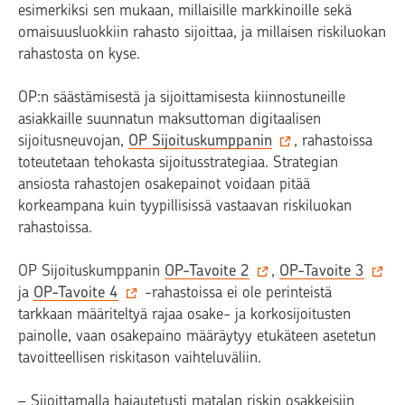
esimerkiksi sen mukaan, millaisille markkinoille sekä
omaisuusluokkiin rahasto sijoittaa, ja millaisen riskiluokan
rahastosta on kyse.
OP:n säästämisestä ja sijoittamisesta kiinnostuneille
asiakkaille suunnatun maksuttoman digitaalisen
sijoitusneuvojan,
OP Sijoituskumppanin
, rahastoissa
toteutetaan tehokasta sijoitusstrategiaa. Strategian
ansiosta rahastojen osakepainot voidaan pitää
korkeampana kuin tyypillisissä vastaavan riskiluokan
rahastoissa.
OP Sijoituskumppanin
OP-Tavoite 2
,
OP-Tavoite 3
ja
OP-Tavoite 4
-rahastoissa ei ole perinteistä
tarkkaan määriteltyä rajaa osake- ja korkosijoitusten
painolle, vaan osakepaino määräytyy etukäteen asetetun
tavoitteellisen riskitason vaihteluväliin.
– Sijoittamalla hajautetusti matalan riskin osakkeisiin