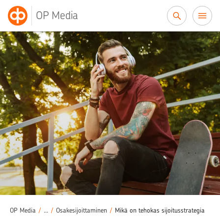
Siirry sisältöön
OP Media
Sijoittaminen
/
OP Media
/
...
/
Osakesijoittaminen
/
Mikä on tehokas sijoitusstrategia