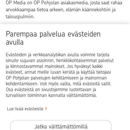
OP Media on OP Pohjolan asiakasmedia, josta saat rahaa
arvokkaampaa tietoa arkeen, elämän käännekohtiin ja
talouspulmiin.
Raha
Koti
Elämä
Yrityselämä
Parempaa palvelua evästeiden
avulla
Blogit ja puheenvuorot
Osuuspankit
Evästeiden ja verkkoanalytiikan avulla voimme tarjota
sinulle sujuvan asioinnin, henkilökohtaisemmat palvelut
Op.fi
OP Koti
Pohjola Vahinkoapu
ja kiinnostavammat mainokset. Jos hyväksyt kaikki
evästeet, annat meille luvan kerätä ja käyttää tietojasi
Facebook
X
LinkedIn
Instagram
OP Pohjolan palvelujen kehittämiseen ja mainonnan
kohdentamiseen. Voit myös valita, mitä evästeitä sallit.
Osa evästeistä on sivustojemme luotettavan ja
turvallisen toiminnan kannalta välttämättömiä.
© OP Pohjola
Lue lisää evästeistä
Info
Käyttöehdot
Jatka välttämättömillä