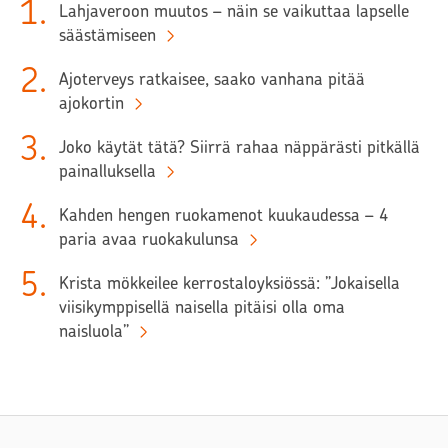
1
.
Lahjaveroon muutos – näin se vaikuttaa lapselle
säästämiseen
2
.
Ajoterveys ratkaisee, saako vanhana pitää
ajokortin
3
.
Joko käytät tätä? Siirrä rahaa näppärästi pitkällä
painalluksella
4
.
Kahden hengen ruokamenot kuukaudessa – 4
paria avaa ruokakulunsa
5
.
Krista mökkeilee kerrostaloyksiössä: ”Jokaisella
viisikymppisellä naisella pitäisi olla oma
naisluola”