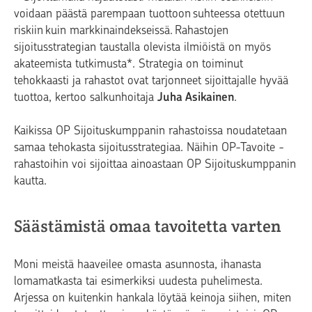
voidaan päästä parempaan tuottoon suhteessa otettuun
riskiin kuin markkinaindekseissä. Rahastojen
sijoitusstrategian taustalla olevista ilmiöistä on myös
akateemista tutkimusta*. Strategia on toiminut
tehokkaasti ja rahastot ovat tarjonneet sijoittajalle hyvää
tuottoa, kertoo salkunhoitaja
Juha Asikainen
.
Kaikissa OP Sijoituskumppanin rahastoissa noudatetaan
samaa tehokasta sijoitusstrategiaa. Näihin OP-Tavoite -
rahastoihin voi sijoittaa ainoastaan OP Sijoituskumppanin
kautta.
Säästämistä omaa tavoitetta varten
Moni meistä haaveilee omasta asunnosta, ihanasta
lomamatkasta tai esimerkiksi uudesta puhelimesta.
Arjessa on kuitenkin hankala löytää keinoja siihen, miten