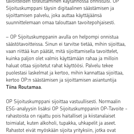
tavoitteiden toteuttaminen käytännössä onnistuisi.
OP
Sijoituskumppani täysin digitaalinen säästämisen ja
sijoittamisen palvelu, joka auttaa käyttäjäänsä
suunnittelemaan omaa talouttaan tavoitepohjaisesti.
– OP Sijoituskumppanin avulla on helpompi onnistua
säästötavoitteissa. Sinun ei tarvitse tietää, mihin sijoittaa,
vaan riittää kun päätät, mitä sijoittamisella tavoittelet,
kuinka paljon olet valmis käyttämään rahaa ja milloin
haluat ottaa sijoitetut rahat käyttöösi. Palvelu tekee
puolestasi laskelmat ja kertoo, mihin kannattaa sijoittaa,
kertoo OP:n säästämisen ja sijoittamisen asiantuntija
Tiina Routamaa
.
OP Sijoituskumppani sijoittaa vastuullisesti. Normaalin
ESG-analyysin lisäksi OP Sijoituskumppanin OP-Tavoite -
rahastoista on rajattu pois haitalliset ja kiistanalaiset
toimialat, kuten alkoholi, tupakka, uhkapelit ja aseet.
Rahastot eivät myöskään sijoita yrityksiin, jotka ovat