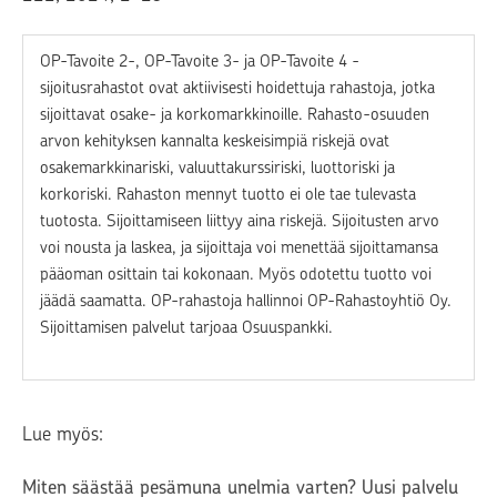
OP-Tavoite 2-, OP-Tavoite 3- ja OP-Tavoite 4 -
sijoitusrahastot ovat aktiivisesti hoidettuja rahastoja, jotka
sijoittavat osake- ja korkomarkkinoille. Rahasto-osuuden
arvon kehityksen kannalta keskeisimpiä riskejä ovat
osakemarkkinariski, valuuttakurssiriski, luottoriski ja
korkoriski. Rahaston mennyt tuotto ei ole tae tulevasta
tuotosta. Sijoittamiseen liittyy aina riskejä. Sijoitusten arvo
voi nousta ja laskea, ja sijoittaja voi menettää sijoittamansa
pääoman osittain tai kokonaan. Myös odotettu tuotto voi
jäädä saamatta. OP-rahastoja hallinnoi OP-Rahastoyhtiö Oy.
Sijoittamisen palvelut tarjoaa Osuuspankki.
Lue myös:
Miten säästää pesämuna unelmia varten? Uusi palvelu