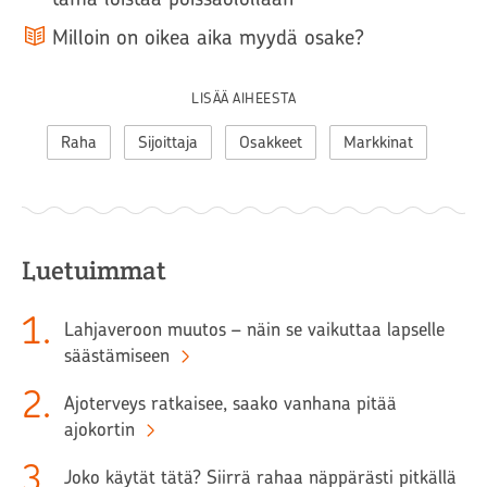
Milloin on oikea aika myydä osake?
LISÄÄ AIHEESTA
Raha
Sijoittaja
Osakkeet
Markkinat
Luetuimmat
1
.
Lahjaveroon muutos – näin se vaikuttaa lapselle
säästämiseen
2
.
Ajoterveys ratkaisee, saako vanhana pitää
ajokortin
3
.
Joko käytät tätä? Siirrä rahaa näppärästi pitkällä