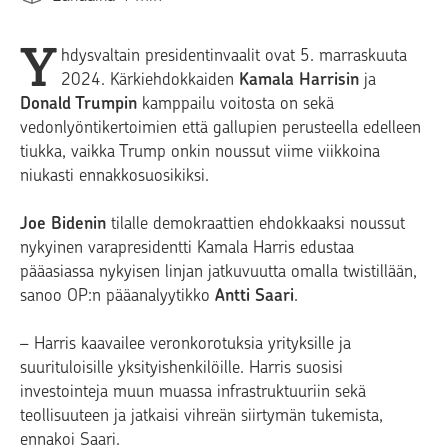
Y
hdysvaltain presidentinvaalit ovat 5. marraskuuta
2024. Kärkiehdokkaiden
Kamala Harrisin
ja
Donald Trumpin
kamppailu voitosta on sekä
vedonlyöntikertoimien että gallupien perusteella edelleen
tiukka, vaikka Trump onkin noussut viime viikkoina
niukasti ennakkosuosikiksi.
Joe Bidenin
tilalle demokraattien ehdokkaaksi nous­sut
nykyinen varapresidentti Kamala Harris edustaa
pääasiassa nykyisen linjan jatkuvuutta omalla twis­tillään,
sanoo OP:n pääanalyytikko
Antti Saari
.
– Harris kaavailee veronkorotuksia yrityksille ja
suurituloisille yksityishenkilöille. Harris suosisi
investointeja muun muassa infrastruktuuriin sekä
teollisuuteen ja jatkaisi vihreän siirtymän tukemista,
ennakoi Saari.