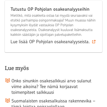
Tutustu OP Pohjolan osakeanalyyseihin
Mietitkö, mitä osakkeita ostaa tai myydä seuraavaksi vai
etsitkö parhaimpia osingonmaksajia? Muun muassa näihin
kysymyksiin löydät vastauksia OP Pohjolan
osakeanalyyseista. Osakeanalyysit kuuluvat lisämaksutta
kaikkiin säästäjän ja sijoittajan palvelupaketteihin.
Lue lisää OP Pohjolan osakeanalyyseista.
Lue myös
Onko sinunkin osakesalkkusi arvo sulanut
viime aikoina? Tee nämä korjaavat
toimenpiteet salkkuusi
Suomalaisten osakesalkuissa rakennevika –
tämä loistaa poissaolollaan