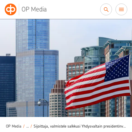
Siirry sisältöön
OP Media
Sijoittaminen
Osakesijoittaminen
/
/
OP Media
/
...
/
Sijoittaja, valmistele salkkusi Yhdysvaltain presidentinvaaleihin