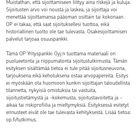
Muistathan, että sijoittamiseen liittyy aina riskejä ja kuluja.
Sijoitusten arvo voi nousta ja laskea, ja sijoittaja voi
menettää sijoittamansa pääoman osittain tai kokonaan.
OP ei takaa, että saat sijoituksellesi tuottoa, eikä
historiallinen tuotto ole tae tulevasta. Osakesijoittamisen
palvelut tarjoaa osuuspankki.
Tämä OP Yrityspankki Oyj:n tuottama materiaali on
puolueetonta ja riippumatonta sijoitustutkimusta. Tämän
esityksen sisältämää tietoa ei tule pitää sijoitusneuvona,
tarjouksena eikä kehotuksena ostaa arvopapereita. Esitys
ei myöskään ota huomioon kunkin sijoittajan taloudellista
tilannetta, nykyisiä omistuksia tai vastuita,
sijoitustietämystä ja -kokemusta, sijoitustavoitetta ja -
aikaa tai riskiprofiilia ja mieltymyksiä. Esityksessä esitetyt
ennusteet eivät ole tae tulevasta kehityksestä. Lisää tietoa:
op.fi/tutkimus.