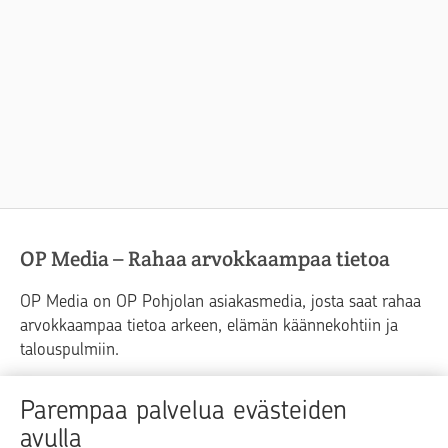
OP Media – Rahaa arvokkaampaa tietoa
OP Media on OP Pohjolan asiakasmedia, josta saat rahaa
arvokkaampaa tietoa arkeen, elämän käännekohtiin ja
talouspulmiin.
Raha
Koti
Elämä
Yrityselämä
Parempaa palvelua evästeiden
avulla
Blogit ja puheenvuorot
Osuuspankit