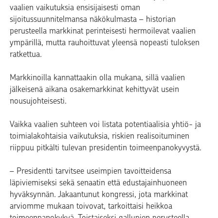
vaalien vaikutuksia ensisijaisesti oman
sijoitussuunnitelmansa näkökulmasta – historian
perusteella markkinat perinteisesti hermoilevat vaalien
ympärillä, mutta rauhoittuvat yleensä nopeasti tuloksen
ratkettua.
Markkinoilla kannattaakin olla mukana, sillä vaalien
jälkeisenä aikana osakemarkkinat kehittyvät usein
nousujohteisesti.
Vaikka vaalien suhteen voi listata potentiaalisia yhtiö- ja
toimialakohtaisia vaikutuksia, riskien realisoituminen
riippuu pitkälti tulevan presidentin toimeenpanokyvystä.
– Presidentti tarvitsee useimpien tavoitteidensa
läpiviemiseksi sekä senaatin että edustajainhuoneen
hyväksynnän. Jakaantunut kongressi, jota markkinat
arviomme mukaan toivovat, tarkoittaisi heikkoa
toimeenpanokykyä. Toistaiseksi gallupien perusteella