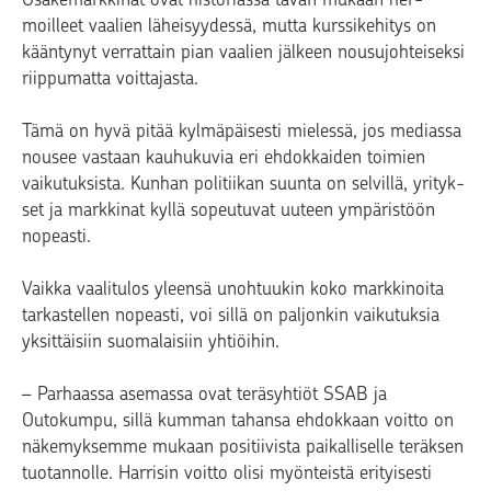
moilleet vaalien läheisyydessä, mutta kurssikehitys on
kääntynyt verrattain pian vaalien jälkeen nou­sujohteiseksi
riippumatta voittajasta.
Tämä on hyvä pitää kylmäpäisesti mielessä, jos mediassa
nousee vastaan kauhukuvia eri ehdokkaiden toimien
vaiku­tuksista. Kunhan politiikan suunta on selvillä, yrityk­
set ja markkinat kyllä sopeutuvat uuteen ympäristöön
nopeasti.
Vaikka vaalitulos yleensä unohtuukin koko markkinoita
tarkastellen nopeasti, voi sillä on paljonkin vaikutuksia
yksittäisiin suomalaisiin yhtiöihin.
– Parhaassa asemassa ovat teräsyhtiöt SSAB ja
Outokumpu, sillä kumman tahansa ehdokkaan voitto on
näkemyksemme mukaan positiivista paikalliselle teräksen
tuotannolle. Harrisin voitto olisi myönteistä erityisesti