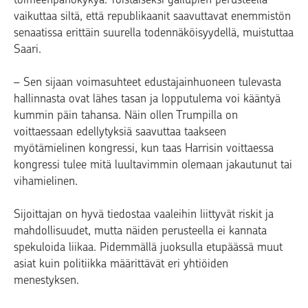
vaikuttaa siltä, että republikaanit saavuttavat enemmistön
senaatissa erittäin suurella todennäköisyydellä, muistuttaa
Saari.
– Sen sijaan voimasuhteet edustajainhuoneen tulevasta
hallinnasta ovat lähes tasan ja lopputulema voi kääntyä
kummin päin tahansa. Näin ollen Trumpilla on
voittaessaan edellytyksiä saavuttaa taakseen
myötämielinen kongressi, kun taas Harrisin voittaessa
kongressi tulee mitä luultavimmin olemaan jakautunut tai
vihamielinen.
Sijoittajan on hyvä tiedostaa vaaleihin liittyvät riskit ja
mahdollisuudet, mutta näiden perusteella ei kannata
spekuloida liikaa. Pidemmällä juoksulla etupäässä muut
asiat kuin politiikka määrittävät eri yhtiöiden
menestyksen.