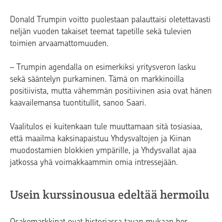
Donald Trumpin voitto puolestaan palauttaisi oletettavasti
neljän vuoden takaiset teemat tapetille sekä tulevien
toimien arvaamattomuuden.
– Trumpin agendalla on esimerkiksi yritysveron lasku
sekä sääntelyn purkaminen. Tämä on markkinoilla
positiivista, mutta vähemmän positiivinen asia ovat hänen
kaavailemansa tuontitullit, sanoo Saari.
Vaalitulos ei kuitenkaan tule muuttamaan sitä tosiasiaa,
että maailma kaksinapaistuu Yhdysval­tojen ja Kiinan
muodostamien blokkien ympärille, ja Yhdysvallat ajaa
jatkossa yhä voimakkaammin omia intressejään.
Usein kurssinousua edeltää hermoilu
Osakemarkkinat ovat historiassa tavan mukaan her­