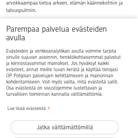
arvokkaampaa tietoa arkeen, elämän käännekohtiin ja
talouspulmiin.
Raha
Koti
Elämä
Yrityselämä
Parempaa palvelua evästeiden
avulla
Blogit ja puheenvuorot
Osuuspankit
Evästeiden ja verkkoanalytiikan avulla voimme tarjota
sinulle sujuvan asioinnin, henkilökohtaisemmat palvelut
Op.fi
OP Koti
Pohjola Vahinkoapu
ja kiinnostavammat mainokset. Jos hyväksyt kaikki
evästeet, annat meille luvan kerätä ja käyttää tietojasi
Facebook
X
LinkedIn
Instagram
OP Pohjolan palvelujen kehittämiseen ja mainonnan
kohdentamiseen. Voit myös valita, mitä evästeitä sallit.
Osa evästeistä on sivustojemme luotettavan ja
turvallisen toiminnan kannalta välttämättömiä.
© OP Pohjola
Lue lisää evästeistä
Info
Käyttöehdot
Jatka välttämättömillä
Saavutettavuusseloste