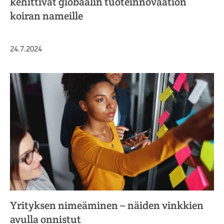
kehittivät globaalin tuoteinnovaation
koiran nameille
Julkaistu
24.7.2024
Yrityksen nimeäminen – näiden vinkkien
avulla onnistut