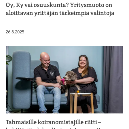
Oy, Ky vai osuuskunta? Yritysmuoto on
aloittavan yrittäjän tärkeimpiä valintoja
Julkaistu
26.8.2025
Tahmaisille koiranomistajille riitti –