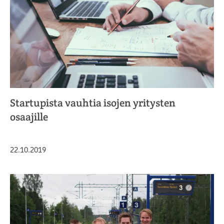
Startupista vauhtia isojen yritysten
osaajille
Julkaistu
22.10.2019