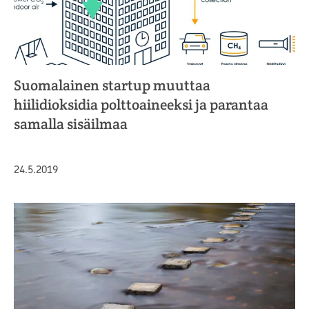
Suomalainen startup muuttaa
hiilidioksidia polttoaineeksi ja parantaa
samalla sisäilmaa
Julkaistu
24.5.2019