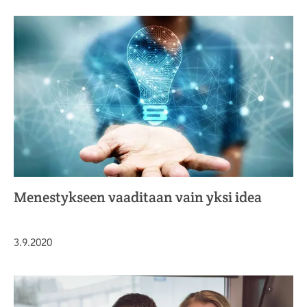
Menestykseen vaaditaan vain yksi idea
Julkaistu
3.9.2020