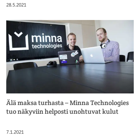
Julkaistu
28.5.2021
Älä maksa turhasta – Minna Technologies
tuo näkyviin helposti unohtuvat kulut
Julkaistu
7.1.2021