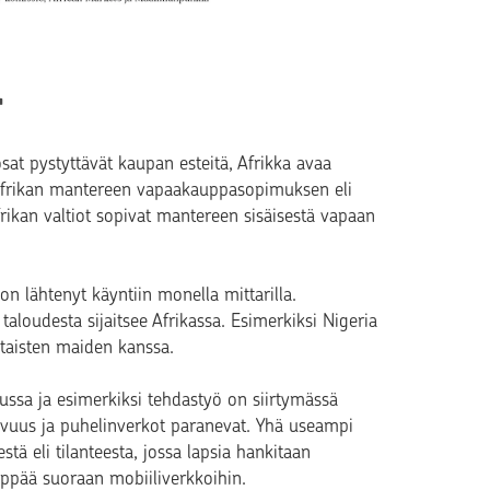
r
t pystyttävät kaupan esteitä, Afrikka avaa
ti Afrikan mantereen vapaakauppasopimuksen eli
rikan valtiot sopivat mantereen sisäisestä vapaan
on lähtenyt käyntiin monella mittarilla.
udesta sijaitsee Afrikassa. Esimerkiksi Nigeria
ltaisten maiden kanssa.
ussa ja esimerkiksi tehdastyö on siirtymässä
avuus ja puhelinverkot paranevat. Yhä useampi
estä eli tilanteesta, jossa lapsia hankitaan
hyppää suoraan mobiiliverkkoihin.