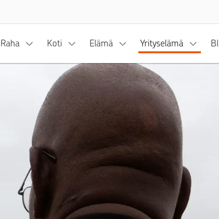
Siirry sisältöön
Raha
Koti
Elämä
Yrityselämä
Bl