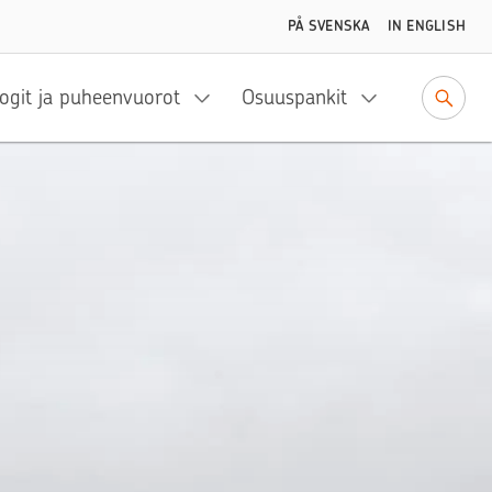
PÅ SVENSKA
IN ENGLISH
ogit ja puheenvuorot
Osuuspankit