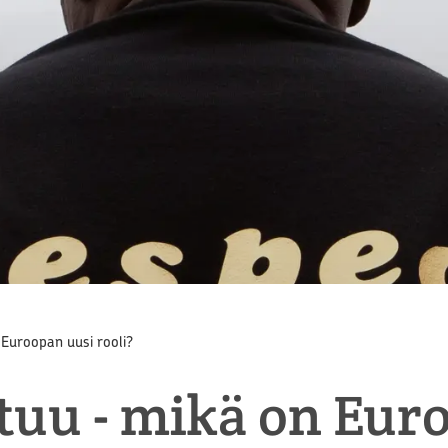
 Euroopan uusi rooli?
tuu - mikä on Eur