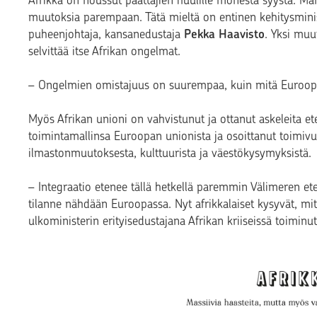
Afrikka on noussut päättäjien huulille monesta syystä. Ma
muutoksia parempaan. Tätä mieltä on entinen kehitysminis
puheenjohtaja, kansanedustaja
Pekka Haavisto
. Yksi muu
selvittää itse Afrikan ongelmat.
– Ongelmien omistajuus on suurempaa, kuin mitä Euroopas
Myös Afrikan unioni on vahvistunut ja ottanut askeleita e
toimintamallinsa Euroopan unionista ja osoittanut toimivuu
ilmastonmuutoksesta, kulttuurista ja väestökysymyksistä.
– Integraatio etenee tällä hetkellä paremmin Välimeren ete
tilanne nähdään Euroopassa. Nyt afrikkalaiset kysyvät, m
ulkoministerin erityisedustajana Afrikan kriiseissä toiminu