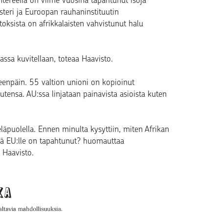
ntereella on viime vuosina tapahtunut isoja
teri ja Euroopan rauhaninstituutin
toksista on afrikkalaisten vahvistunut halu
sa kuvitellaan, toteaa Haavisto.
teenpäin. 55 valtion unioni on kopioinut
tensa. AU:ssa linjataan painavista asioista kuten
läpuolella. Ennen minulta kysyttiin, miten Afrikan
itä EU:lle on tapahtunut? huomauttaa
t Haavisto.