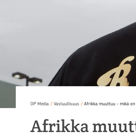
OP Media
/
Vastuullisuus
/
Afrikka muuttuu - mikä on
Afrikka muut