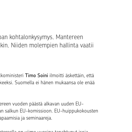
pan kohtalonkysymys. Mantereen
tkin. Niiden molempien hallinta vaatii
lkoministeri
Timo Soini
ilmoitti äskettäin, että
keeksi. Suomella ei hänen mukaansa ole enää
tereen vuoden päästä alkavan uuden EU-
oman salkun EU-komissioon. EU-huippukokousten
apaamisia ja seminaareja.