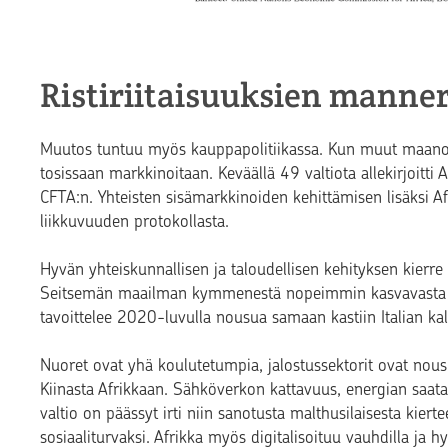
Ristiriitaisuuksien manne
Muutos tuntuu myös kauppapolitiikassa. Kun muut maanosa
tosissaan markkinoitaan. Keväällä 49 valtiota allekirjoit
CFTA:n. Yhteisten sisämarkkinoiden kehittämisen lisäksi Af
liikkuvuuden protokollasta.
Hyvän yhteiskunnallisen ja taloudellisen kehityksen kierre 
Seitsemän maailman kymmenestä nopeimmin kasvavasta talo
tavoittelee 2020-luvulla nousua samaan kastiin Italian ka
Nuoret ovat yhä koulutetumpia, jalostussektorit ovat nous
Kiinasta Afrikkaan. Sähköverkon kattavuus, energian saat
valtio on päässyt irti niin sanotusta malthusilaisesta kierte
sosiaaliturvaksi. Afrikka myös digitalisoituu vauhdilla ja 