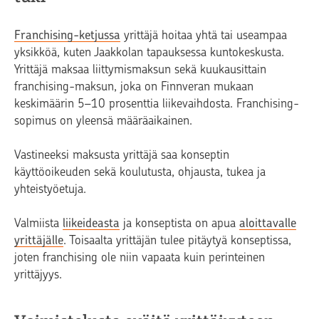
Franchising-ketjussa
yrittäjä hoitaa yhtä tai useampaa
yksikköä, kuten Jaakkolan tapauksessa kuntokeskusta.
Yrittäjä maksaa liittymismaksun sekä kuukausittain
franchising-maksun, joka on Finnveran mukaan
keskimäärin 5–10 prosenttia liikevaihdosta. Franchising-
sopimus on yleensä määräaikainen.
Vastineeksi maksusta yrittäjä saa konseptin
käyttöoikeuden sekä koulutusta, ohjausta, tukea ja
yhteistyöetuja.
Valmiista
liikeideasta
ja konseptista on apua
aloittavalle
yrittäjälle
. Toisaalta yrittäjän tulee pitäytyä konseptissa,
joten franchising ole niin vapaata kuin perinteinen
yrittäjyys.