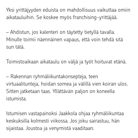
Yksi yrittäjyyden eduista on mahdollisuus vaikuttaa omiin
aikatauluihin. Se koskee myös franchising-yrittäjää.
– Ahdistun, jos kalenteri on täytetty tietyllä tavalla.
Minulle toimii näennäinen vapaus, että voin tehdä sitä
sun tätä.
Toimistoaikaan aikataulu on väljä ja työt hoituvat etänä.
– Rakennan ryhmäliikuntakonsepteja, teen
virtuaalitunteja, hoidan somea ja välillä vien koiran ulos.
Sitten jatketaan taas. Yllättävän paljon on koneella
istumista.
Istumisen vastapainoksi Jaakkola ohjaa ryhmäliikuntaa
keskuksilla kolmesti viikossa. Jos joku sairastuu, hän
sijaistaa. Joustoa ja venymistä vaaditaan.