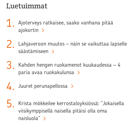
Luetuimmat
1
.
Ajoterveys ratkaisee, saako vanhana pitää
ajokortin
2
.
Lahjaveroon muutos – näin se vaikuttaa lapselle
säästämiseen
3
.
Kahden hengen ruokamenot kuukaudessa – 4
paria avaa ruokakulunsa
4
.
Juuret perunapellossa
5
.
Krista mökkeilee kerrostaloyksiössä: ”Jokaisella
viisikymppisellä naisella pitäisi olla oma
naisluola”