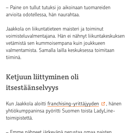
– Paine on tullut tutuksi jo aikoinaan tuomareiden
arvioita odotellessa, hän naurahtaa.
Jaakkola on liikuntatieteen maisteri ja toiminut
voimisteluvalmentajana. Hän ei nähnyt liikuntakeskuksen
vetämistä sen kummoisempana kuin joukkueen
valmentamista. Samalla lailla keskuksessa toimitaan
tiiminä.
Ketjuun liittyminen oli
itsestäänselvyys
Kun Jaakkola aloitti
franchising-yrittäjyyden
, hänen
yhtiökumppaninsa pyöritti Suomen toista LadyLine-
toimipistettä.
– Emme nähneet järkevänä perustaa omaa naisten