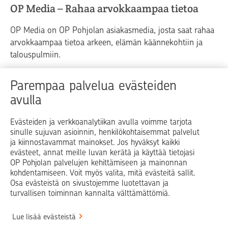
OP Media – Rahaa arvokkaampaa tietoa
OP Media on OP Pohjolan asiakasmedia, josta saat rahaa
arvokkaampaa tietoa arkeen, elämän käännekohtiin ja
talouspulmiin.
Raha
Koti
Elämä
Yrityselämä
Parempaa palvelua evästeiden
avulla
Blogit ja puheenvuorot
Osuuspankit
Evästeiden ja verkkoanalytiikan avulla voimme tarjota
sinulle sujuvan asioinnin, henkilökohtaisemmat palvelut
Op.fi
OP Koti
Pohjola Vahinkoapu
ja kiinnostavammat mainokset. Jos hyväksyt kaikki
evästeet, annat meille luvan kerätä ja käyttää tietojasi
Facebook
X
LinkedIn
Instagram
OP Pohjolan palvelujen kehittämiseen ja mainonnan
kohdentamiseen. Voit myös valita, mitä evästeitä sallit.
Osa evästeistä on sivustojemme luotettavan ja
turvallisen toiminnan kannalta välttämättömiä.
© OP Pohjola
Lue lisää evästeistä
Info