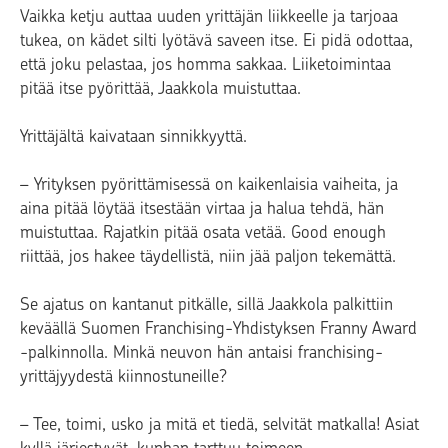
Vaikka ketju auttaa uuden yrittäjän liikkeelle ja tarjoaa
tukea, on kädet silti lyötävä saveen itse. Ei pidä odottaa,
että joku pelastaa, jos homma sakkaa. Liiketoimintaa
pitää itse pyörittää, Jaakkola muistuttaa.
Yrittäjältä kaivataan sinnikkyyttä.
– Yrityksen pyörittämisessä on kaikenlaisia vaiheita, ja
aina pitää löytää itsestään virtaa ja halua tehdä, hän
muistuttaa. Rajatkin pitää osata vetää. Good enough
riittää, jos hakee täydellistä, niin jää paljon tekemättä.
Se ajatus on kantanut pitkälle, sillä Jaakkola palkittiin
keväällä Suomen Franchising-Yhdistyksen Franny Award
-palkinnolla. Minkä neuvon hän antaisi franchising-
yrittäjyydestä kiinnostuneille?
– Tee, toimi, usko ja mitä et tiedä, selvität matkalla! Asiat