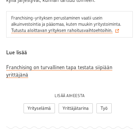
kyllä järjestyvät, kunhan tarttuu toimeen.
Franchising-yrityksen perustaminen vaatii usein
alkuinvestointia ja pääomaa, kuten muukin yritystoiminta.
Tutustu aloittavan yrityksen rahoitusvaihtoehtoihin.‍
Lue lisää
Franchising on turvallinen tapa testata siipiään
yrittäjänä
LISÄÄ AIHEESTA
Yrityselämä
Yrittäjätarina
Työ