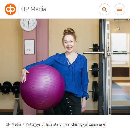
Siirry sisältöön
OP Media
OP Media
/
Yrittäjyys
/
Tällaista on franchising-yrittäjän arki