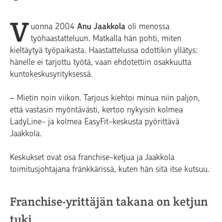
V
uonna 2004
Anu Jaakkola
oli menossa
työhaastatteluun. Matkalla hän pohti, miten
kieltäytyä työpaikasta. Haastattelussa odottikin yllätys:
hänelle ei tarjottu työtä, vaan ehdotettiin osakkuutta
kuntokeskusyrityksessä.
– Mietin noin viikon. Tarjous kiehtoi minua niin paljon,
että vastasin myöntävästi, kertoo nykyisin kolmea
LadyLine- ja kolmea EasyFit-keskusta pyörittävä
Jaakkola.
Keskukset ovat osa franchise-ketjua ja Jaakkola
toimitusjohtajana fränkkärissä, kuten hän sitä itse kutsuu.
Franchise-yrittäjän takana on ketjun
tuki