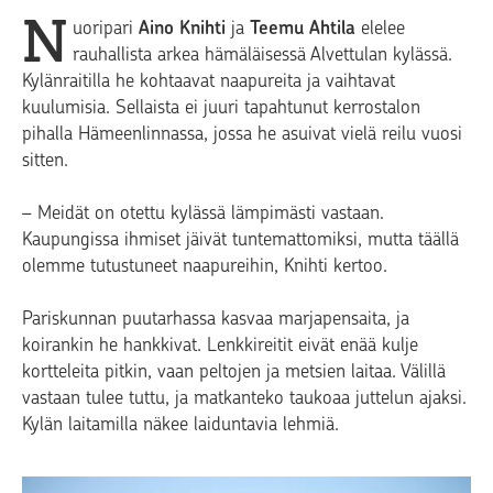
N
uoripari
Aino Knihti
ja
Teemu Ahtila
elelee
rauhallista arkea hämäläisessä Alvettulan kylässä.
Kylänraitilla he kohtaavat naapureita ja vaihtavat
kuulumisia. Sellaista ei juuri tapahtunut kerrostalon
pihalla Hämeenlinnassa, jossa he asuivat vielä reilu vuosi
sitten.
– Meidät on otettu kylässä lämpimästi vastaan.
Kaupungissa ihmiset jäivät tuntemattomiksi, mutta täällä
olemme tutustuneet naapureihin, Knihti kertoo.
Pariskunnan puutarhassa kasvaa marjapensaita, ja
koirankin he hankkivat. Lenkkireitit eivät enää kulje
kortteleita pitkin, vaan peltojen ja metsien laitaa. Välillä
vastaan tulee tuttu, ja matkanteko taukoaa juttelun ajaksi.
Kylän laitamilla näkee laiduntavia lehmiä.