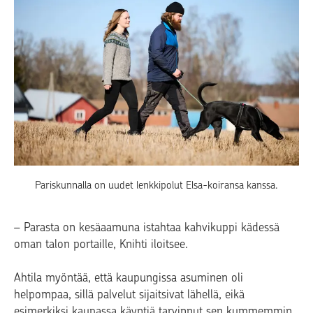
Pariskunnalla on uudet lenkkipolut Elsa-koiransa kanssa.
– Parasta on kesäaamuna istahtaa kahvikuppi kädessä
oman talon portaille, Knihti iloitsee.
Ahtila myöntää, että kaupungissa asuminen oli
helpompaa, sillä palvelut sijaitsivat lähellä, eikä
esimerkiksi kaupassa käyntiä tarvinnut sen kummemmin