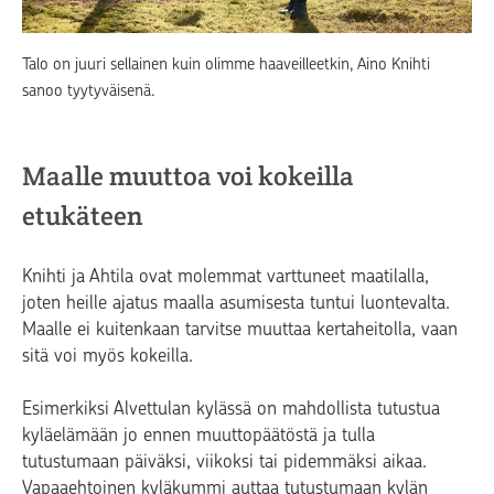
Talo on juuri sellainen kuin olimme haaveilleetkin, Aino Knihti
sanoo tyytyväisenä.
Maalle muuttoa voi kokeilla
etukäteen
Knihti ja Ahtila ovat molemmat varttuneet maatilalla,
joten heille ajatus maalla asumisesta tuntui luontevalta.
Maalle ei kuitenkaan tarvitse muuttaa kertaheitolla, vaan
sitä voi myös kokeilla.
Esimerkiksi Alvettulan kylässä on mahdollista tutustua
kyläelämään jo ennen muuttopäätöstä ja tulla
tutustumaan päiväksi, viikoksi tai pidemmäksi aikaa.
Vapaaehtoinen kyläkummi auttaa tutustumaan kylän