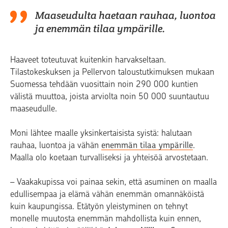
Maaseudulta haetaan rauhaa, luontoa
ja enemmän tilaa ympärille.
Haaveet toteutuvat kuitenkin harvakseltaan.
Tilastokeskuksen ja Pellervon taloustutkimuksen mukaan
Suomessa tehdään vuosittain noin 290 000 kuntien
välistä muuttoa, joista arviolta noin 50 000 suuntautuu
maaseudulle.
Moni lähtee maalle yksinkertaisista syistä: halutaan
rauhaa, luontoa ja vähän
enemmän tilaa ympärille
.
Maalla olo koetaan turvalliseksi ja yhteisöä arvostetaan.
– Vaakakupissa voi painaa sekin, että asuminen on maalla
edullisempaa ja elämä vähän enemmän omannäköistä
kuin kaupungissa. Etätyön yleistyminen on tehnyt
monelle muutosta enemmän mahdollista kuin ennen,