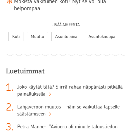
Mökistä vakituinen koti? Nyt se voi olla
helpompaa
LISÄÄ AIHEESTA
Koti
Muutto
Asuntolaina
Asuntokauppa
Luetuimmat
1
.
Joko käytät tätä? Siirrä rahaa näppärästi pitkällä
painalluksella
2
.
Lahjaveroon muutos – näin se vaikuttaa lapselle
säästämiseen
3
.
Petra Manner: ”Avioero oli minulle taloustiedon