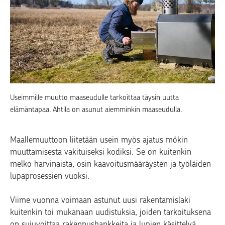
Useimmille muutto maaseudulle tarkoittaa täysin uutta
elämäntapaa. Ahtila on asunut aiemminkin maaseudulla.
Maallemuuttoon liitetään usein myös ajatus mökin
muuttamisesta vakituiseksi kodiksi. Se on kuitenkin
melko harvinaista, osin kaavoitusmääräysten ja työläiden
lupaprosessien vuoksi.
Viime vuonna voimaan astunut uusi rakentamislaki
kuitenkin toi mukanaan uudistuksia, joiden tarkoituksena
on sujuvoittaa rakennushankkeita ja lupien käsittelyä