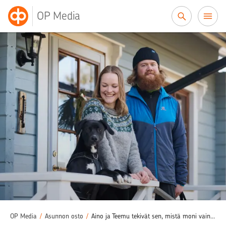
Siirry sisältöön
OP Media
OP Media
/
Asunnon osto
/
Aino ja Teemu tekivät sen, mistä moni vain haaveilee