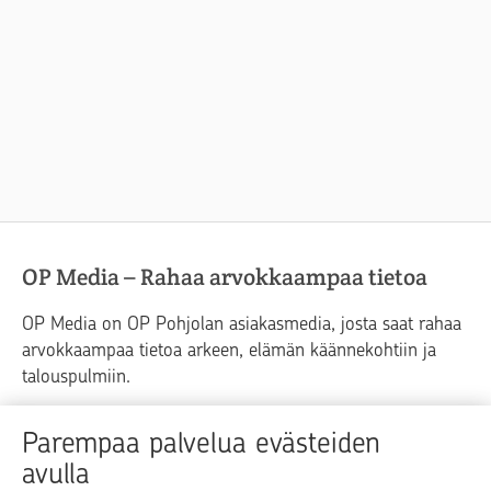
OP Media – Rahaa arvokkaampaa tietoa
OP Media on OP Pohjolan asiakasmedia, josta saat rahaa
arvokkaampaa tietoa arkeen, elämän käännekohtiin ja
talouspulmiin.
Raha
Koti
Elämä
Yrityselämä
Parempaa palvelua evästeiden
avulla
Blogit ja puheenvuorot
Osuuspankit