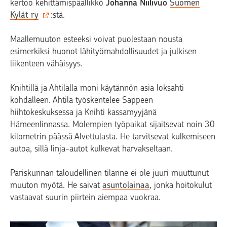
kertoo kehittämispäällikkö
Johanna Niilivuo
Suomen
Kylät ry
:stä.
Maallemuuton esteeksi voivat puolestaan nousta
esimerkiksi huonot lähityömahdollisuudet ja julkisen
liikenteen vähäisyys.
Knihtillä ja Ahtilalla moni käytännön asia loksahti
kohdalleen. Ahtila työskentelee Sappeen
hiihtokeskuksessa ja Knihti kassamyyjänä
Hämeenlinnassa. Molempien työpaikat sijaitsevat noin 30
kilometrin päässä Alvettulasta. He tarvitsevat kulkemiseen
autoa, sillä linja-autot kulkevat harvakseltaan.
Pariskunnan taloudellinen tilanne ei ole juuri muuttunut
muuton myötä. He saivat
asuntolainaa
, jonka hoitokulut
vastaavat suurin piirtein aiempaa vuokraa.