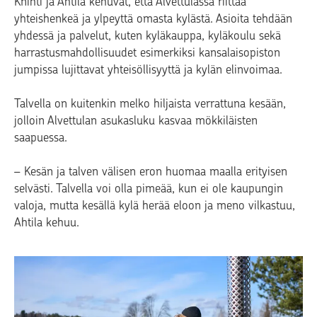
Knihti ja Ahtila kehuvat, että Alvettulassa riittää
yhteishenkeä ja ylpeyttä omasta kylästä. Asioita tehdään
yhdessä ja palvelut, kuten kyläkauppa, kyläkoulu sekä
harrastusmahdollisuudet esimerkiksi kansalaisopiston
jumpissa lujittavat yhteisöllisyyttä ja kylän elinvoimaa.
Talvella on kuitenkin melko hiljaista verrattuna kesään,
jolloin Alvettulan asukasluku kasvaa mökkiläisten
saapuessa.
– Kesän ja talven välisen eron huomaa maalla erityisen
selvästi. Talvella voi olla pimeää, kun ei ole kaupungin
valoja, mutta kesällä kylä herää eloon ja meno vilkastuu,
Ahtila kehuu.