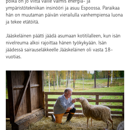
poika on jo viittä vaille valmis energia- ja
ympäristötekniikan insinööri ja asuu Espoossa. Paraikaa
hän on muutaman päivän vierailulla vanhempiensa luona
ja tekee etätöitä.
Jääskeläinen päätti jäädä asumaan kotitilalleen, kun isän
nivelreuma alkoi rajoittaa hänen työkykyään. Isän
jäädessä sairauseläkkeelle Jääskeläinen oli vasta 18-
vuotias.