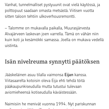
Vanhat, tunnelmalliset pystyuunit ovat vielä käytössä, ja
polttopuut saadaan omasta metsästä. Viitisen vuotta
sitten taloon tehtiin ulkoverhousremontti.
– Talomme on mukavalla paikalla, Muurasjärvesta
Alvajärveen laskevan joen varrella. Tämä on vähän niin
kuin koti ja kesämökki samassa. Joella on mukava vedellä
uistinta.
Isän nivelreuma synnytti päätöksen
Jääskeläinen asuu tilalla vaimonsa
Eijan
kanssa.
Viitasaarelta kotoisin oleva Eija ehti tehdä töitä
pääkaupunkiseudulla mutta tutustui tulevaan
aviomieheensä kotiseudulla käväistessään.
Naimisiin he menivät vuonna 1994. Nyt pariskunnan