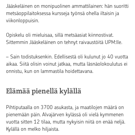
Jääskeläinen on monipuolinen ammattilainen: hän suoritti
metsäoppilaitoksessa kursseja työnsä ohella iltaisin ja
viikonloppuisin.
Opiskelu oli mieluisaa, sillä metsäasiat kiinnostivat.
Sittemmin Jääskeläinen on tehnyt raivaustöitä UPM:lle.
– Sain todistuksenkin. Edellisestä oli kulunut jo 40 vuotta
aikaa. Siitä olisin voinut jatkaa, mutta läsnäolokoulutus ei
onnistu, kun on lammastila hoidettavana.
Elämää pienellä kylällä
Pihtiputaalla on 3700 asukasta, ja maatilojen määrä on
pienemään päin. Alvajärven kylässä oli vielä kymmenen
vuotta sitten 12 tilaa, mutta nykyisin niitä on enää neljä.
Kylällä on melko hiljaista.