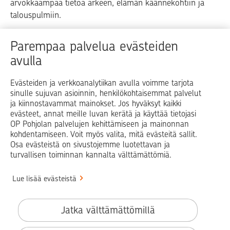
arvokkaampaa tietoa arkeen, elämän käännekohtiin ja
talouspulmiin.
Raha
Koti
Elämä
Yrityselämä
Parempaa palvelua evästeiden
avulla
Blogit ja puheenvuorot
Osuuspankit
Evästeiden ja verkkoanalytiikan avulla voimme tarjota
sinulle sujuvan asioinnin, henkilökohtaisemmat palvelut
Op.fi
OP Koti
Pohjola Vahinkoapu
ja kiinnostavammat mainokset. Jos hyväksyt kaikki
evästeet, annat meille luvan kerätä ja käyttää tietojasi
Facebook
X
LinkedIn
Instagram
OP Pohjolan palvelujen kehittämiseen ja mainonnan
kohdentamiseen. Voit myös valita, mitä evästeitä sallit.
Osa evästeistä on sivustojemme luotettavan ja
turvallisen toiminnan kannalta välttämättömiä.
© OP Pohjola
Lue lisää evästeistä
Info
Käyttöehdot
Jatka välttämättömillä
Saavutettavuusseloste