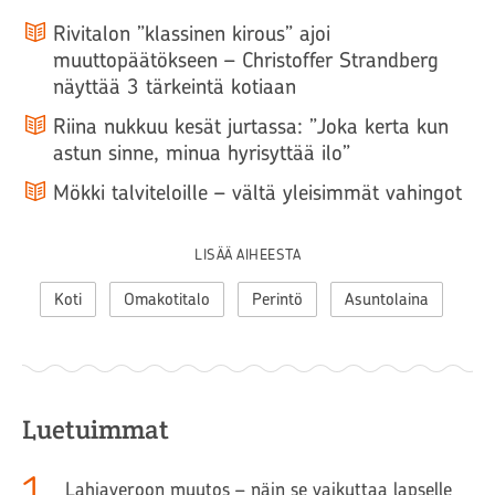
Rivitalon ”klassinen kirous” ajoi
muuttopäätökseen – Christoffer Strandberg
näyttää 3 tärkeintä kotiaan
Riina nukkuu kesät jurtassa: ”Joka kerta kun
astun sinne, minua hyrisyttää ilo”
Mökki talviteloille – vältä yleisimmät vahingot
LISÄÄ AIHEESTA
Koti
Omakotitalo
Perintö
Asuntolaina
Luetuimmat
1
.
Lahjaveroon muutos – näin se vaikuttaa lapselle