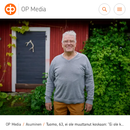
Siirry sisältöön
OP Media
OP Media
/
Asuminen
/
Tuomo, 63, ei ole muuttanut koskaan: "Ei ole käynyt edes mielessä"