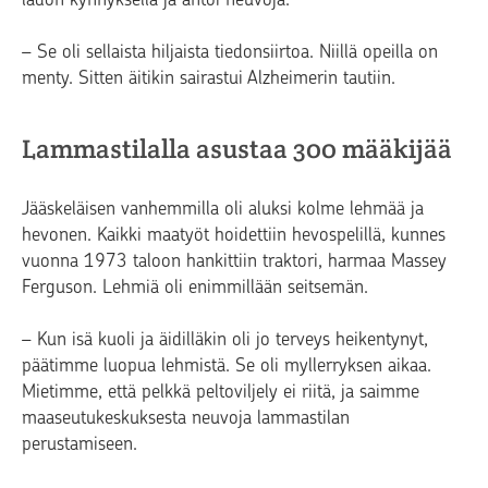
– Se oli sellaista hiljaista tiedonsiirtoa. Niillä opeilla on
menty. Sitten äitikin sairastui Alzheimerin tautiin.
Lammastilalla asustaa 300 määkijää
Jääskeläisen vanhemmilla oli aluksi kolme lehmää ja
hevonen. Kaikki maatyöt hoidettiin hevospelillä, kunnes
vuonna 1973 taloon hankittiin traktori, harmaa Massey
Ferguson. Lehmiä oli enimmillään seitsemän.
– Kun isä kuoli ja äidilläkin oli jo terveys heikentynyt,
päätimme luopua lehmistä. Se oli myllerryksen aikaa.
Mietimme, että pelkkä peltoviljely ei riitä, ja saimme
maaseutukeskuksesta neuvoja lammastilan
perustamiseen.