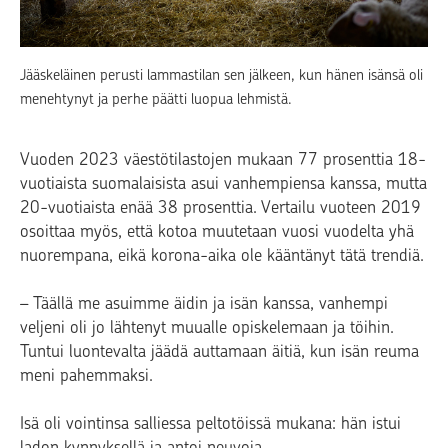
Jääskeläinen perusti lammastilan sen jälkeen, kun hänen isänsä oli
menehtynyt ja perhe päätti luopua lehmistä.
Vuoden 2023 väestötilastojen mukaan 77 prosenttia 18-
vuotiaista suomalaisista asui vanhempiensa kanssa, mutta
20-vuotiaista enää 38 prosenttia. Vertailu vuoteen 2019
osoittaa myös, että kotoa muutetaan vuosi vuodelta yhä
nuorempana, eikä korona-aika ole kääntänyt tätä trendiä.
– Täällä me asuimme äidin ja isän kanssa, vanhempi
veljeni oli jo lähtenyt muualle opiskelemaan ja töihin.
Tuntui luontevalta jäädä auttamaan äitiä, kun isän reuma
meni pahemmaksi.
Isä oli vointinsa salliessa peltotöissä mukana: hän istui
ladon kynnyksellä ja antoi neuvoja.