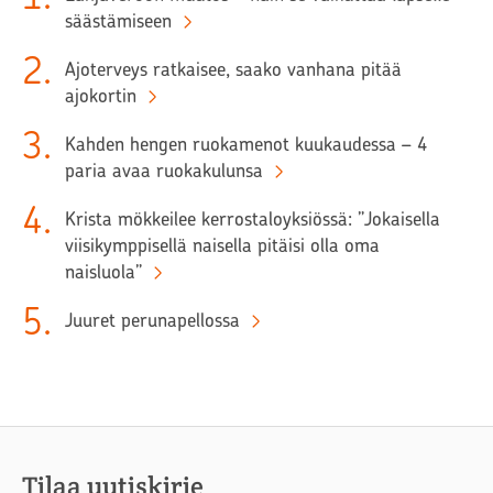
säästämiseen
2
.
Ajoterveys ratkaisee, saako vanhana pitää
ajokortin
3
.
Kahden hengen ruokamenot kuukaudessa – 4
paria avaa ruokakulunsa
4
.
Krista mökkeilee kerrostaloyksiössä: ”Jokaisella
viisikymppisellä naisella pitäisi olla oma
naisluola”
5
.
Juuret perunapellossa
Tilaa uutiskirje