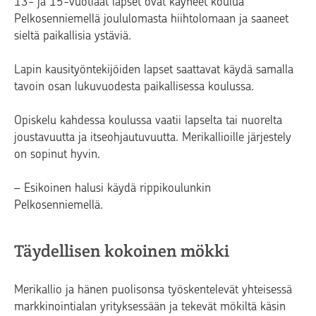
13- ja 15-vuotiaat lapset ovat käyneet koulua
Pelkosenniemellä joululomasta hiihtolomaan ja saaneet
sieltä paikallisia ystäviä.
Lapin kausityöntekijöiden lapset saattavat käydä samalla
tavoin osan lukuvuodesta paikallisessa koulussa.
Opiskelu kahdessa koulussa vaatii lapselta tai nuorelta
joustavuutta ja itseohjautuvuutta. Merikallioille järjestely
on sopinut hyvin.
– Esikoinen halusi käydä rippikoulunkin
Pelkosenniemellä.
Täydellisen kokoinen mökki
Merikallio ja hänen puolisonsa työskentelevät yhteisessä
markkinointialan yrityksessään ja tekevät mökiltä käsin