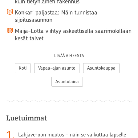
kuin tietynlainen rakennus"
Konkari paljastaa: Näin tunnistaa
sijoitusasunnon
Maija-Lotta viihtyy askeettisella saarimökillään
kesät talvet
LISÄÄ AIHEESTA
Koti
Vapaa-ajan asunto
Asuntokauppa
Asuntolaina
Luetuimmat
1
.
Lahjaveroon muutos – näin se vaikuttaa lapselle