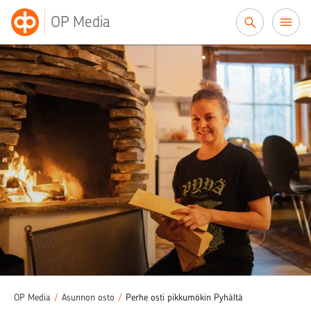
Siirry sisältöön
OP Media
OP Media
/
Asunnon osto
/
Perhe osti pikkumökin Pyhältä