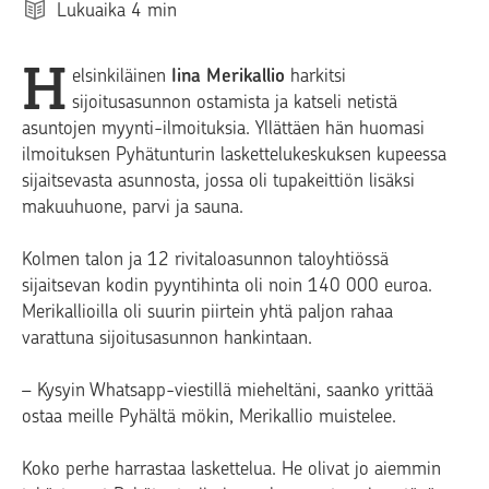
Lukuaika
4
min
H
elsinkiläinen
Iina Merikallio
harkitsi
sijoitusasunnon ostamista ja katseli netistä
asuntojen myynti-ilmoituksia. Yllättäen hän huomasi
ilmoituksen Pyhätunturin laskettelukeskuksen kupeessa
sijaitsevasta asunnosta, jossa oli tupakeittiön lisäksi
makuuhuone, parvi ja sauna.
Kolmen talon ja 12 rivitaloasunnon taloyhtiössä
sijaitsevan kodin pyyntihinta oli noin 140 000 euroa.
Merikallioilla oli suurin piirtein yhtä paljon rahaa
varattuna sijoitusasunnon hankintaan.
– Kysyin Whatsapp-viestillä mieheltäni, saanko yrittää
ostaa meille Pyhältä mökin, Merikallio muistelee.
Koko perhe harrastaa laskettelua. He olivat jo aiemmin