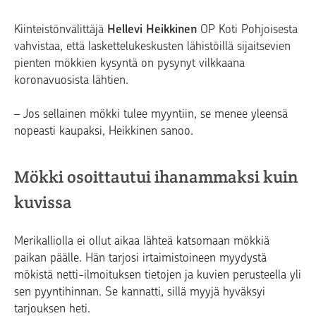
Kiinteistönvälittäjä
Hellevi Heikkinen
OP Koti Pohjoisesta
vahvistaa, että laskettelukeskusten lähistöillä sijaitsevien
pienten mökkien kysyntä on pysynyt vilkkaana
koronavuosista lähtien.
– Jos sellainen mökki tulee myyntiin, se menee yleensä
nopeasti kaupaksi, Heikkinen sanoo.
Mökki osoittautui ihanammaksi kuin
kuvissa
Merikalliolla ei ollut aikaa lähteä katsomaan mökkiä
paikan päälle. Hän tarjosi irtaimistoineen myydystä
mökistä netti-ilmoituksen tietojen ja kuvien perusteella yli
sen pyyntihinnan. Se kannatti, sillä myyjä hyväksyi
tarjouksen heti.