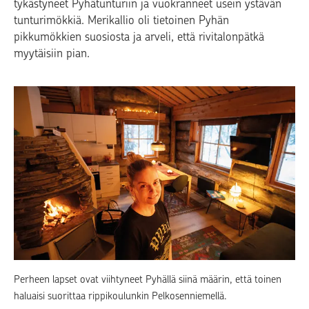
tykästyneet Pyhätunturiin ja vuokranneet usein ystävän
tunturimökkiä. Merikallio oli tietoinen Pyhän
pikkumökkien suosiosta ja arveli, että rivitalonpätkä
myytäisiin pian.
Perheen lapset ovat viihtyneet Pyhällä siinä määrin, että toinen
haluaisi suorittaa rippikoulunkin Pelkosenniemellä.