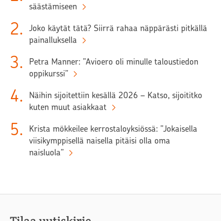
säästämiseen
2
.
Joko käytät tätä? Siirrä rahaa näppärästi pitkällä
painalluksella
3
.
Petra Manner: ”Avioero oli minulle taloustiedon
oppikurssi”
4
.
Näihin sijoitettiin kesällä 2026 – Katso, sijoititko
kuten muut asiakkaat
5
.
Krista mökkeilee kerrostaloyksiössä: ”Jokaisella
viisikymppisellä naisella pitäisi olla oma
naisluola”
Tilaa uutiskirje