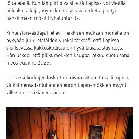
töitä etänä. Kun lähipiiri oivalsi, että Lapissa voi viettää
pitkiäkin aikoja, myös kolme ystäväperhettä päätyi
hankkimaan mökit Pyhätunturilta.
Kiinteistönvälittäjä Hellevi Heikkisen mukaan monelle on
nykyään juuri etätöiden vuoksi tärkeää, että Lapissa
sijaitsevassa kakkoskodissa on hyvä laajakaistayhteys.
Hän uskoo, että pikkumökkien kauppa jatkuu suotuisana
myös vuonna 2025.
– Lisäksi korkojen lasku tuo toivoa siitä, että kalliimpien,
yli kolmensadantuhannen euron Lapin-mökkien myynti
vilkastuu, Heikkinen sanoo.