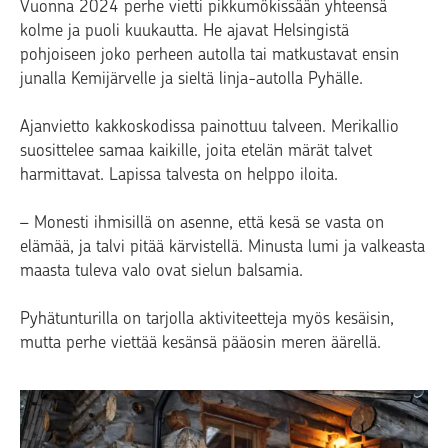
Vuonna 2024 perhe vietti pikkumökissään yhteensä
kolme ja puoli kuukautta. He ajavat Helsingistä
pohjoiseen joko perheen autolla tai matkustavat ensin
junalla Kemijärvelle ja sieltä linja-autolla Pyhälle.
Ajanvietto kakkoskodissa painottuu talveen. Merikallio
suosittelee samaa kaikille, joita etelän märät talvet
harmittavat. Lapissa talvesta on helppo iloita.
– Monesti ihmisillä on asenne, että kesä se vasta on
elämää, ja talvi pitää kärvistellä. Minusta lumi ja valkeasta
maasta tuleva valo ovat sielun balsamia.
Pyhätunturilla on tarjolla aktiviteetteja myös kesäisin,
mutta perhe viettää kesänsä pääosin meren äärellä.