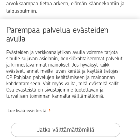
arvokkaampaa tietoa arkeen, elämän käännekohtiin ja
talouspulmiin.
Raha
Koti
Elämä
Yrityselämä
Parempaa palvelua evästeiden
avulla
Blogit ja puheenvuorot
Osuuspankit
Evästeiden ja verkkoanalytiikan avulla voimme tarjota
sinulle sujuvan asioinnin, henkilökohtaisemmat palvelut
Op.fi
OP Koti
Pohjola Vahinkoapu
ja kiinnostavammat mainokset. Jos hyväksyt kaikki
evästeet, annat meille luvan kerätä ja käyttää tietojasi
Facebook
X
LinkedIn
Instagram
OP Pohjolan palvelujen kehittämiseen ja mainonnan
kohdentamiseen. Voit myös valita, mitä evästeitä sallit.
Osa evästeistä on sivustojemme luotettavan ja
turvallisen toiminnan kannalta välttämättömiä.
© OP Pohjola
Lue lisää evästeistä
Info
Käyttöehdot
Jatka välttämättömillä
Saavutettavuusseloste