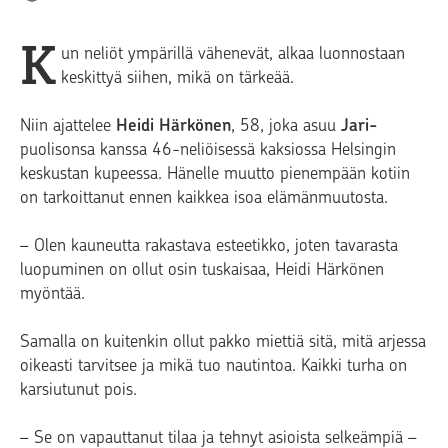
K
un neliöt ympärillä vähenevät, alkaa luonnostaan
keskittyä siihen, mikä on tärkeää.
Niin ajattelee
Heidi Härkönen
, 58, joka asuu
Jari-
puolisonsa kanssa 46-neliöisessä kaksiossa Helsingin
keskustan kupeessa. Hänelle muutto pienempään kotiin
on tarkoittanut ennen kaikkea isoa elämänmuutosta.
– Olen kauneutta rakastava esteetikko, joten tavarasta
luopuminen on ollut osin tuskaisaa, Heidi Härkönen
myöntää.
Samalla on kuitenkin ollut pakko miettiä sitä, mitä arjessa
oikeasti tarvitsee ja mikä tuo nautintoa. Kaikki turha on
karsiutunut pois.
– Se on vapauttanut tilaa ja tehnyt asioista selkeämpiä –