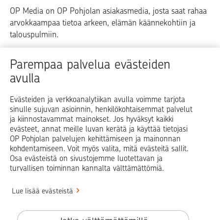
OP Media on OP Pohjolan asiakasmedia, josta saat rahaa
arvokkaampaa tietoa arkeen, elämän käännekohtiin ja
talouspulmiin.
Raha
Koti
Elämä
Yrityselämä
Parempaa palvelua evästeiden
avulla
Blogit ja puheenvuorot
Osuuspankit
Evästeiden ja verkkoanalytiikan avulla voimme tarjota
sinulle sujuvan asioinnin, henkilökohtaisemmat palvelut
Op.fi
OP Koti
Pohjola Vahinkoapu
ja kiinnostavammat mainokset. Jos hyväksyt kaikki
evästeet, annat meille luvan kerätä ja käyttää tietojasi
Facebook
X
LinkedIn
Instagram
OP Pohjolan palvelujen kehittämiseen ja mainonnan
kohdentamiseen. Voit myös valita, mitä evästeitä sallit.
Osa evästeistä on sivustojemme luotettavan ja
turvallisen toiminnan kannalta välttämättömiä.
© OP Pohjola
Lue lisää evästeistä
Info
Käyttöehdot