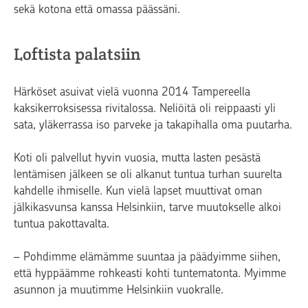
sekä kotona että omassa päässäni.
Loftista palatsiin
Härköset asuivat vielä vuonna 2014 Tampereella
kaksikerroksisessa rivitalossa. Neliöitä oli reippaasti yli
sata, yläkerrassa iso parveke ja takapihalla oma puutarha.
Koti oli palvellut hyvin vuosia, mutta lasten pesästä
lentämisen jälkeen se oli alkanut tuntua turhan suurelta
kahdelle ihmiselle. Kun vielä lapset muuttivat oman
jälkikasvunsa kanssa Helsinkiin, tarve muutokselle alkoi
tuntua pakottavalta.
– Pohdimme elämämme suuntaa ja päädyimme siihen,
että hyppäämme rohkeasti kohti tuntematonta. Myimme
asunnon ja muutimme Helsinkiin vuokralle.