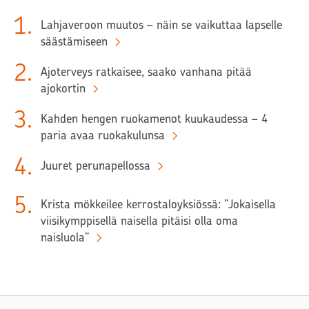
1
.
Lahjaveroon muutos – näin se vaikuttaa lapselle
säästämiseen
2
.
Ajoterveys ratkaisee, saako vanhana pitää
ajokortin
3
.
Kahden hengen ruokamenot kuukaudessa – 4
paria avaa ruokakulunsa
4
.
Juuret perunapellossa
5
.
Krista mökkeilee kerrostaloyksiössä: ”Jokaisella
viisikymppisellä naisella pitäisi olla oma
naisluola”