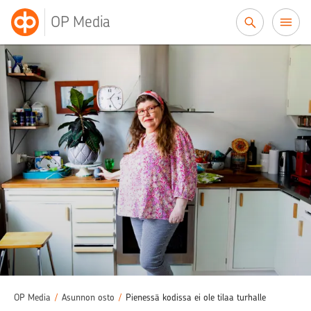
Siirry sisältöön
OP Media
OP Media
/
Asunnon osto
/
Pienessä kodissa ei ole tilaa turhalle