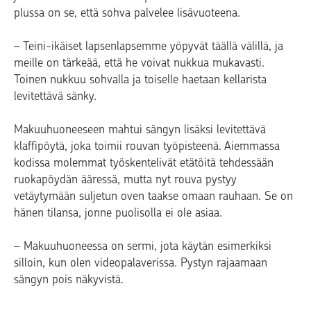
plussa on se, että sohva palvelee lisävuoteena.
– Teini-ikäiset lapsenlapsemme yöpyvät täällä välillä, ja
meille on tärkeää, että he voivat nukkua mukavasti.
Toinen nukkuu sohvalla ja toiselle haetaan kellarista
levitettävä sänky.
Makuuhuoneeseen mahtui sängyn lisäksi levitettävä
klaffipöytä, joka toimii rouvan työpisteenä. Aiemmassa
kodissa molemmat työskentelivät etätöitä tehdessään
ruokapöydän ääressä, mutta nyt rouva pystyy
vetäytymään suljetun oven taakse omaan rauhaan. Se on
hänen tilansa, jonne puolisolla ei ole asiaa.
– Makuuhuoneessa on sermi, jota käytän esimerkiksi
silloin, kun olen videopalaverissa. Pystyn rajaamaan
sängyn pois näkyvistä.