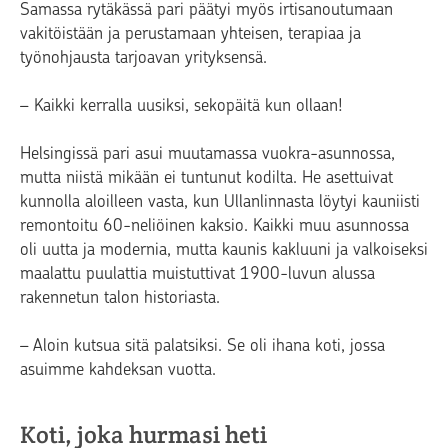
Samassa rytäkässä pari päätyi myös irtisanoutumaan
vakitöistään ja perustamaan yhteisen, terapiaa ja
työnohjausta tarjoavan yrityksensä.
– Kaikki kerralla uusiksi, sekopäitä kun ollaan!
Helsingissä pari asui muutamassa vuokra-asunnossa,
mutta niistä mikään ei tuntunut kodilta. He asettuivat
kunnolla aloilleen vasta, kun Ullanlinnasta löytyi kauniisti
remontoitu 60-neliöinen kaksio. Kaikki muu asunnossa
oli uutta ja modernia, mutta kaunis kakluuni ja valkoiseksi
maalattu puulattia muistuttivat 1900-luvun alussa
rakennetun talon historiasta.
– Aloin kutsua sitä palatsiksi. Se oli ihana koti, jossa
asuimme kahdeksan vuotta.
Koti, joka hurmasi heti