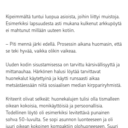
Kipeimmältä tuntui luopua asioista, joihin liittyi muistoja.
Esimerkiksi lapsuudesta asti mukana kulkenut arkkupöytä
ei mahtunut millään uuteen kotiin.
– Piti mennä järki edellä. Prosessin aikana huomasin, että
se teki hyvää, vaikka olikin vaikeaa.
Uuden kodin sisustamisessa on tarvittu kärsivällisyyttä ja
mittanauhaa. Härkönen halusi löytää tarvittavat
huonekalut käytettyinä ja käytti runsaasti aikaa
metsästäessään niitä sosiaalisen median kirppariryhmistä.
Kriteerit olivat selkeät: huonekalujen tulisi olla tismalleen
oikean kokoisia, monikäyttöisiä ja persoonallisia.
Todellinen löytö oli esimerkiksi levitettävä punainen
sohva 50-luvulta. Se sopi asunnon luonteeseen ja oli
juuri oikean kokoinen kompaktiin olohuoneeseen. Suuri