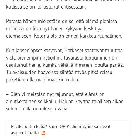
kodissa se on korostunut entisestään.
Parasta hänen mielestään on se, että elämä pienissä
neliöissä on lisännyt hänen kykyään keskittyä
olennaiseen. Kotona olo on ennen kaikkea rauhallinen.
Kun lapsenlapset kasvavat, Härköset saattavat muuttaa
vielä pienempiin neliöihin. Tavarasta luopuminen on
osoittanut heille, kuinka vähällä ihminen lopulta pärjää.
Tulevaisuuden haaveissa siintää myös pitkä reissu
pakettiautolla maailmaa kierrellen.
– Olen viimeistään nyt tajunnut, että elämä on
ainutkertainen seikkailu. Haluan käyttää rajallisen aikani
siihen, millä on oikeasti väliä.
Etsitkö uutta kotia? Katso OP Kodin myynnissä olevat
asunnot
täältä