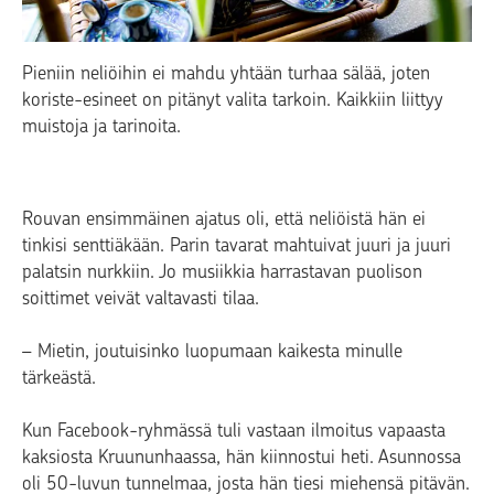
Pieniin neliöihin ei mahdu yhtään turhaa sälää, joten
koriste-esineet on pitänyt valita tarkoin. Kaikkiin liittyy
muistoja ja tarinoita.
Rouvan ensimmäinen ajatus oli, että neliöistä hän ei
tinkisi senttiäkään. Parin tavarat mahtuivat juuri ja juuri
palatsin nurkkiin. Jo musiikkia harrastavan puolison
soittimet veivät valtavasti tilaa.
– Mietin, joutuisinko luopumaan kaikesta minulle
tärkeästä.
Kun Facebook-ryhmässä tuli vastaan ilmoitus vapaasta
kaksiosta Kruununhaassa, hän kiinnostui heti. Asunnossa
oli 50-luvun tunnelmaa, josta hän tiesi miehensä pitävän.