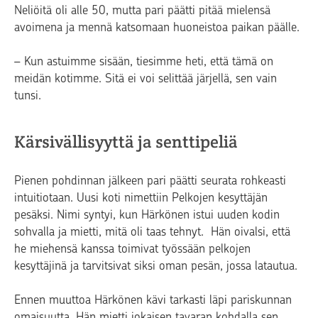
Neliöitä oli alle 50, mutta pari päätti pitää mielensä
avoimena ja mennä katsomaan huoneistoa paikan päälle.
– Kun astuimme sisään, tiesimme heti, että tämä on
meidän kotimme. Sitä ei voi selittää järjellä, sen vain
tunsi.
Kärsivällisyyttä ja senttipeliä
Pienen pohdinnan jälkeen pari päätti seurata rohkeasti
intuitiotaan. Uusi koti nimettiin Pelkojen kesyttäjän
pesäksi. Nimi syntyi, kun Härkönen istui uuden kodin
sohvalla ja mietti, mitä oli taas tehnyt. Hän oivalsi, että
he miehensä kanssa toimivat työssään pelkojen
kesyttäjinä ja tarvitsivat siksi oman pesän, jossa latautua.
Ennen muuttoa Härkönen kävi tarkasti läpi pariskunnan
omaisuutta. Hän mietti jokaisen tavaran kohdalla sen