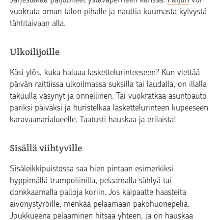
vuokrata oman talon pihalle ja nauttia kuumasta kylvystä
tähtitaivaan alla.
Ulkoilijoille
Käsi ylös, kuka haluaa laskettelurinteeseen? Kun viettää
päivän raittiissa ulkoilmassa suksilla tai laudalla, on illalla
takuulla väsynyt ja onnellinen. Tai vuokratkaa asuntoauto
pariksi päiväksi ja huristelkaa laskettelurinteen kupeeseen
karavaanarialueelle. Taatusti hauskaa ja erilaista!
Sisällä viihtyville
Sisäleikkipuistossa saa hien pintaan esimerkiksi
hyppimällä trampoliinilla, pelaamalla sählyä tai
donkkaamalla palloja koriin. Jos kaipaatte haasteita
aivonystyröille, menkää pelaamaan pakohuonepeliä.
Joukkueena pelaaminen hitsaa yhteen, ja on hauskaa