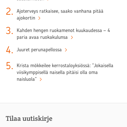
2
.
Ajoterveys ratkaisee, saako vanhana pitää
ajokortin
3
.
Kahden hengen ruokamenot kuukaudessa – 4
paria avaa ruokakulunsa
4
.
Juuret perunapellossa
5
.
Krista mökkeilee kerrostaloyksiössä: ”Jokaisella
viisikymppisellä naisella pitäisi olla oma
naisluola”
Tilaa uutiskirje