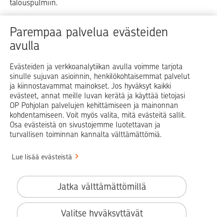
talouspulmiin.
Raha
Koti
Elämä
Yrityselämä
Parempaa palvelua evästeiden
avulla
Blogit ja puheenvuorot
Osuuspankit
Evästeiden ja verkkoanalytiikan avulla voimme tarjota
sinulle sujuvan asioinnin, henkilökohtaisemmat palvelut
Op.fi
OP Koti
Pohjola Vahinkoapu
ja kiinnostavammat mainokset. Jos hyväksyt kaikki
evästeet, annat meille luvan kerätä ja käyttää tietojasi
Facebook
X
LinkedIn
Instagram
OP Pohjolan palvelujen kehittämiseen ja mainonnan
kohdentamiseen. Voit myös valita, mitä evästeitä sallit.
Osa evästeistä on sivustojemme luotettavan ja
turvallisen toiminnan kannalta välttämättömiä.
© OP Pohjola
Lue lisää evästeistä
Info
Käyttöehdot
Jatka välttämättömillä
Saavutettavuusseloste
Evästeiden käyttö
Valitse hyväksyttävät