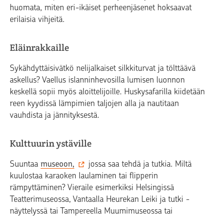
huomata, miten eri-ikäiset perheenjäsenet hoksaavat
erilaisia vihjeitä.
Eläinrakkaille
Sykähdyttäisivätkö nelijalkaiset silkkiturvat ja tölttäävä
askellus? Vaellus islanninhevosilla lumisen luonnon
keskellä sopii myös aloittelijoille. Huskysafarilla kiidetään
reen kyydissä lämpimien taljojen alla ja nautitaan
vauhdista ja jännityksestä.
Kulttuurin ystäville
Suuntaa
museoon,
jossa saa tehdä ja tutkia. Miltä
kuulostaa karaoken laulaminen tai flipperin
rämpyttäminen? Vieraile esimerkiksi Helsingissä
Teatterimuseossa, Vantaalla Heurekan Leiki ja tutki -
näyttelyssä tai Tampereella Muumimuseossa tai