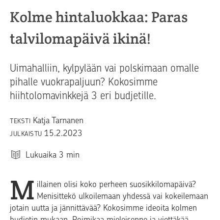
Kolme hintaluokkaa: Paras
talvilomapäivä ikinä!
Uimahalliin, kylpylään vai polskimaan omalle
pihalle vuokrapaljuun? Kokosimme
hiihtolomavinkkejä 3 eri budjetille.
Katja Tarnanen
TEKSTI
15.2.2023
JULKAISTU
Lukuaika
3
min
M
illainen olisi koko perheen suosikkilomapäivä?
Menisittekö ulkoilemaan yhdessä vai kokeilemaan
jotain uutta ja jännittävää? Kokosimme ideoita kolmen
budjetin mukaan. Poimikaa mieleisenne ja viettäkää