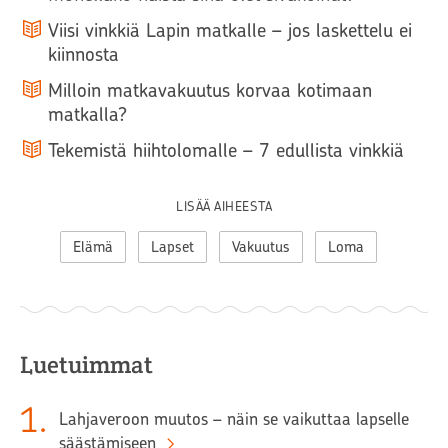
Viisi vinkkiä Lapin matkalle – jos laskettelu ei
kiinnosta
Milloin matkavakuutus korvaa kotimaan
matkalla?
Tekemistä hiihtolomalle – 7 edullista vinkkiä
LISÄÄ AIHEESTA
Elämä
Lapset
Vakuutus
Loma
Luetuimmat
1
.
Lahjaveroon muutos – näin se vaikuttaa lapselle
säästämiseen