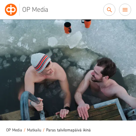
Siirry sisältöön
OP Media
OP Media
/
Matkailu
/
Paras talvilomapäivä ikinä