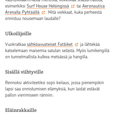
esimerkiksi
Surf House Helsingissä
tai
Aeronautica
Arenalla Pyhtäällä
. Mitä veikkaat, kuka perheestä
onnistuu nousemaan laudalle?
Ulkoilijoille
Vuokratkaa
sähköavusteiset Fatbiket
ja lähtekää
katselemaan maisemia satulan selästä. Myös lumikengillä
on tunnelmallista kulkea metsässä ja hangilla.
Sisällä viihtyville
Rennoksi aktiviteetiksi sopii keilaus, jossa pienempikin
lapsi saa onnistumisen elämyksiä, kun laidat estävät
pallon vierimiseen ränniin.
Eläinrakkaille