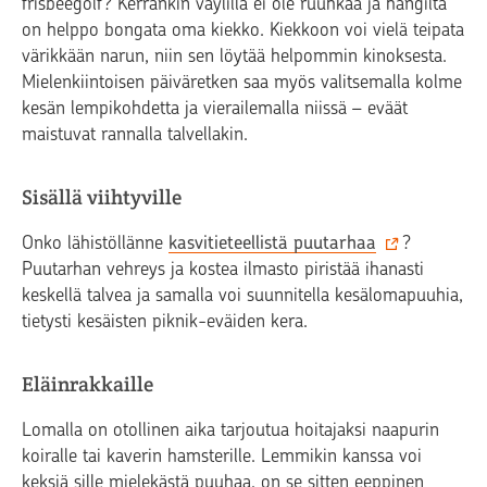
frisbeegolf? Kerrankin väylillä ei ole ruuhkaa ja hangilta
on helppo bongata oma kiekko. Kiekkoon voi vielä teipata
värikkään narun, niin sen löytää helpommin kinoksesta.
Mielenkiintoisen päiväretken saa myös valitsemalla kolme
kesän lempikohdetta ja vierailemalla niissä – eväät
maistuvat rannalla talvellakin.
Sisällä viihtyville
Onko lähistöllänne
kasvitieteellistä puutarhaa
?
Puutarhan vehreys ja kostea ilmasto piristää ihanasti
keskellä talvea ja samalla voi suunnitella kesälomapuuhia,
tietysti kesäisten piknik-eväiden kera.
Eläinrakkaille
Lomalla on otollinen aika tarjoutua hoitajaksi naapurin
koiralle tai kaverin hamsterille. Lemmikin kanssa voi
keksiä sille mielekästä puuhaa, on se sitten eeppinen