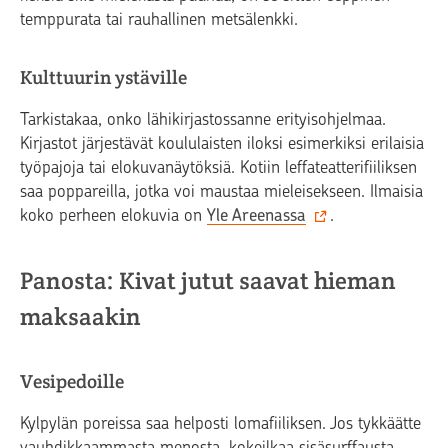
temppurata tai rauhallinen metsälenkki.
Kulttuurin ystäville
Tarkistakaa, onko lähikirjastossanne erityisohjelmaa.
Kirjastot järjestävät koululaisten iloksi esimerkiksi erilaisia
työpajoja tai elokuvanäytöksiä. Kotiin leffateatterifiiliksen
saa poppareilla, jotka voi maustaa mieleisekseen. Ilmaisia
koko perheen elokuvia on
Yle Areenassa
.
Panosta: Kivat jutut saavat hieman
maksaakin
Vesipedoille
Kylpylän poreissa saa helposti lomafiiliksen. Jos tykkäätte
vauhdikkaammasta menosta, kokeilkaa sisäsurffausta,