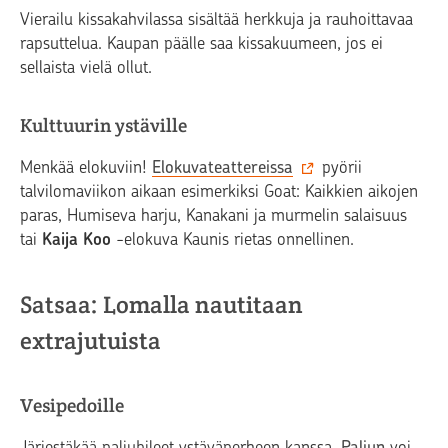
Vierailu kissakahvilassa sisältää herkkuja ja rauhoittavaa
rapsuttelua. Kaupan päälle saa kissakuumeen, jos ei
sellaista vielä ollut.
Kulttuurin ystäville
Menkää elokuviin!
Elokuvateattereissa
pyörii
talvilomaviikon aikaan esimerkiksi Goat: Kaikkien aikojen
paras, Humiseva harju, Kanakani ja murmelin salaisuus
tai
Kaija Koo
-elokuva Kaunis rietas onnellinen.
Satsaa: Lomalla nautitaan
extrajutuista
Vesipedoille
Järjestäkää paljubileet ystäväperheen kanssa.
Paljun
voi