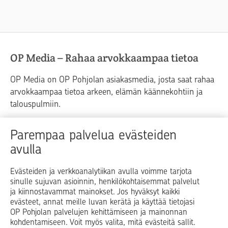
OP Media – Rahaa arvokkaampaa tietoa
OP Media on OP Pohjolan asiakasmedia, josta saat rahaa
arvokkaampaa tietoa arkeen, elämän käännekohtiin ja
talouspulmiin.
Raha
Koti
Elämä
Yrityselämä
Parempaa palvelua evästeiden
avulla
Blogit ja puheenvuorot
Osuuspankit
Evästeiden ja verkkoanalytiikan avulla voimme tarjota
sinulle sujuvan asioinnin, henkilökohtaisemmat palvelut
Op.fi
OP Koti
Pohjola Vahinkoapu
ja kiinnostavammat mainokset. Jos hyväksyt kaikki
evästeet, annat meille luvan kerätä ja käyttää tietojasi
Facebook
X
LinkedIn
Instagram
OP Pohjolan palvelujen kehittämiseen ja mainonnan
kohdentamiseen. Voit myös valita, mitä evästeitä sallit.