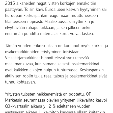
2015 alkaneiden negatiivisten korkojen ennakoitiin
päättyvän. Toisin kävi. Euroalueen kasvun hyytyminen sai
Euroopan keskuspankin reagoimaan muuttuneeseen
tilanteeseen nopeasti. Maaliskuussa siirryttiinkin jo
elvyttävään rahapolitiikkaan, ja sen jälkeen onkin
enemmän pohdittu miten alas korot voivat laskea.
Tämän vuoden erikoisuuksiin on kuulunut myös korko- ja
osakemarkkinoiden eriytyminen toisistaan.
Velkakirjamarkkinat hinnoittelevat synkkenevää
maailmankuvaa, kun samanaikaisesti osakemarkkinat
ovat kaikkien aikojen huipun tuntumassa. Keskuspankin
aktiivisen roolin takia reaalitalous ja osakemarkkinat eivät
tunnu kohtaavan.
Yritysten tulosten heikkenemistä on odotettu. OP
Marketsin seurannassa olevien yritysten liikevaihto kasvoi
Q3-kvartaalin aikana yli 2 % edeltäneen vuoden
vastaavaan aikaan. Liikevoiton kasvussa ollaan kuitenkin