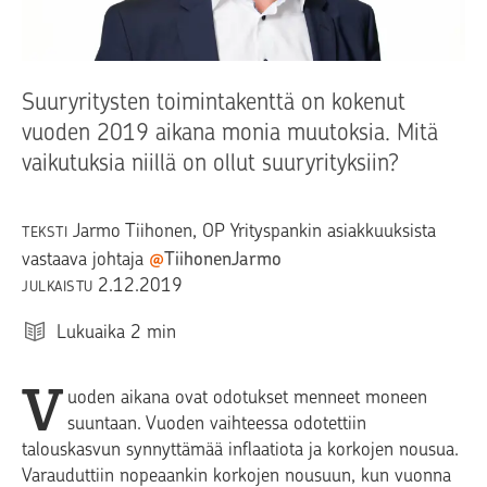
Suuryritysten toimintakenttä on kokenut
vuoden 2019 aikana monia muutoksia. Mitä
vaikutuksia niillä on ollut suuryrityksiin?
Jarmo Tiihonen
, OP Yrityspankin asiakkuuksista
TEKSTI
vastaava johtaja
@
TiihonenJarmo
2.12.2019
JULKAISTU
Lukuaika
2
min
V
uoden aikana ovat odotukset menneet moneen
suuntaan. Vuoden vaihteessa odotettiin
talouskasvun synnyttämää inflaatiota ja korkojen nousua.
Varauduttiin nopeaankin korkojen nousuun, kun vuonna