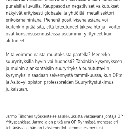
punaisilla luvuilla. Kauppasodan negatiiviset vaikutukset
näkyivät erityisesti globaaleilla yhtiöillä, metallisektori
erikoismainintana. Pienenä positiivisena asiana voi
kuitenkin pitää sitä, että toteutuneet liikevaihto ja -voitto
ovat konsensusennusteissa useammin ylittyneet kuin
alittuneet.
Mitä voimme näistä muutoksista päätellä? Meneekö
suuryrityksillä hyvin vai huonosti? Tähänkin kysymykseen
ja muihin ajankohtaisiin suuryrityksiä puhututtaviin
kysymyksiin saadaan selvennystä tammikuussa, kun OP:n
ja Aalto-yliopiston professoreiden Suuryritystutkimus
julkaistaan.
Jarmo Tiihonen työskentelee asiakkuuksista vastaavana johtaja OP
Yrityspankissa. Jarmolla on pitkä ura OP Ryhmässä monessa eri
tehtävässä ja hän on työskennellyt aiemmin esimerkiksi