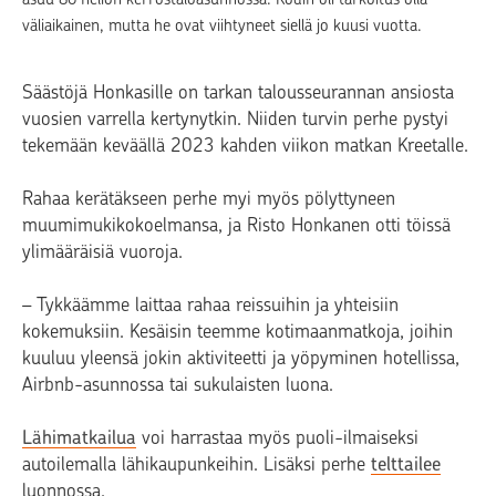
väliaikainen, mutta he ovat viihtyneet siellä jo kuusi vuotta.
Säästöjä Honkasille on tarkan talousseurannan ansiosta
vuosien varrella kertynytkin. Niiden turvin perhe pystyi
tekemään keväällä 2023 kahden viikon matkan Kreetalle.
Rahaa kerätäkseen perhe myi myös pölyttyneen
muumimukikokoelmansa, ja Risto Honkanen otti töissä
ylimääräisiä vuoroja.
– Tykkäämme laittaa rahaa reissuihin ja yhteisiin
kokemuksiin. Kesäisin teemme kotimaanmatkoja, joihin
kuuluu yleensä jokin aktiviteetti ja yöpyminen hotellissa,
Airbnb-asunnossa tai sukulaisten luona.
Lähimatkailua
voi harrastaa myös puoli-ilmaiseksi
autoilemalla lähikaupunkeihin. Lisäksi perhe
telttailee
luonnossa.