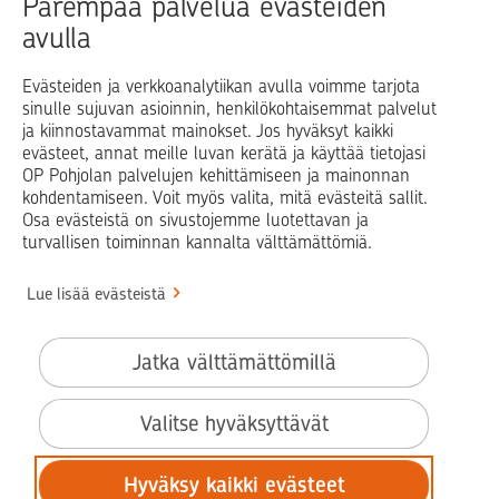
Parempaa palvelua evästeiden
avulla
Blogit ja puheenvuorot
Osuuspankit
Evästeiden ja verkkoanalytiikan avulla voimme tarjota
sinulle sujuvan asioinnin, henkilökohtaisemmat palvelut
Op.fi
OP Koti
Pohjola Vahinkoapu
ja kiinnostavammat mainokset. Jos hyväksyt kaikki
evästeet, annat meille luvan kerätä ja käyttää tietojasi
Facebook
X
LinkedIn
Instagram
OP Pohjolan palvelujen kehittämiseen ja mainonnan
kohdentamiseen. Voit myös valita, mitä evästeitä sallit.
Osa evästeistä on sivustojemme luotettavan ja
turvallisen toiminnan kannalta välttämättömiä.
© OP Pohjola
Lue lisää evästeistä
Info
Käyttöehdot
Jatka välttämättömillä
Saavutettavuusseloste
Evästeiden käyttö
Valitse hyväksyttävät
Tilaa uutiskirje
Hyväksy kaikki evästeet
Tietosuoja