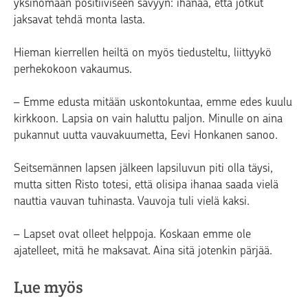
yksinomaan positiiviseen sävyyn: ihanaa, että jotkut
jaksavat tehdä monta lasta.
Hieman kierrellen heiltä on myös tiedusteltu, liittyykö
perhekokoon vakaumus.
– Emme edusta mitään uskontokuntaa, emme edes kuulu
kirkkoon. Lapsia on vain haluttu paljon. Minulle on aina
pukannut uutta vauvakuumetta, Eevi Honkanen sanoo.
Seitsemännen lapsen jälkeen lapsiluvun piti olla täysi,
mutta sitten Risto totesi, että olisipa ihanaa saada vielä
nauttia vauvan tuhinasta. Vauvoja tuli vielä kaksi.
– Lapset ovat olleet helppoja. Koskaan emme ole
ajatelleet, mitä he maksavat. Aina sitä jotenkin pärjää.
Lue myös