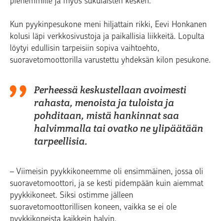
pienemmille ja myös sukulaisten kesken.
Kun pyykinpesukone meni hiljattain rikki, Eevi Honkanen
kolusi läpi verkkosivustoja ja paikallisia liikkeitä. Lopulta
löytyi edullisin tarpeisiin sopiva vaihtoehto,
suoravetomoottorilla varustettu yhdeksän kilon pesukone.
Perheessä keskustellaan avoimesti
rahasta, menoista ja tuloista ja
pohditaan, mistä hankinnat saa
halvimmalla tai ovatko ne ylipäätään
tarpeellisia.
– Viimeisin pyykkikoneemme oli ensimmäinen, jossa oli
suoravetomoottori, ja se kesti pidempään kuin aiemmat
pyykkikoneet. Siksi ostimme jälleen
suoravetomoottorillisen koneen, vaikka se ei ole
pyykkikoneista kaikkein halvin.