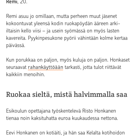
Remi
, 20.
Remi asuu jo omillaan, mutta perheen muut jäsenet
kokoontuvat yleensä kodin ruokapöydän ääreen arki-
iltaisin kello viisi – ja usein syömässä on myös lasten
kavereita. Pyykinpesukone pyörii vähintään kolme kertaa
päivässä.
Kun porukkaa on paljon, myös kuluja on paljon. Honkaset
seuraavat
rahankäyttöään
tarkasti, jotta tulot riittävät
kaikkiin menoihin.
Ruokaa sieltä, mistä halvimmalla saa
Esikoulun opettajana työskentelevä Risto Honkanen
tienaa noin kaksituhatta euroa kuukaudessa nettona.
Eevi Honkanen on kotiäiti, ja hän saa Kelalta kotihoidon