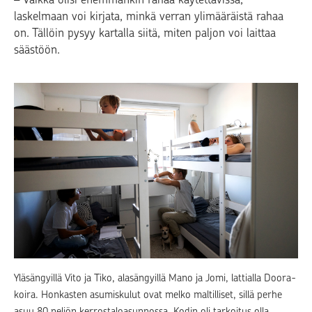
laskelmaan voi kirjata, minkä verran ylimääräistä rahaa
on. Tällöin pysyy kartalla siitä, miten paljon voi laittaa
säästöön.
Yläsängyillä Vito ja Tiko, alasängyillä Mano ja Jomi, lattialla Doora-
koira. Honkasten asumiskulut ovat melko maltilliset, sillä perhe
asuu 80 neliön kerrostaloasunnossa. Kodin oli tarkoitus olla