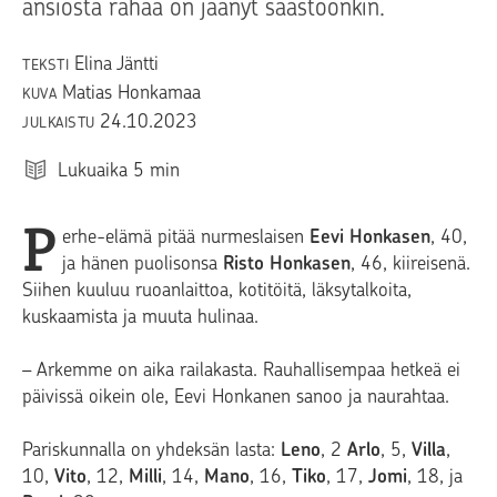
ansiosta rahaa on jäänyt säästöönkin.
Elina Jäntti
TEKSTI
Matias Honkamaa
KUVA
24.10.2023
JULKAISTU
Lukuaika
5
min
P
erhe-elämä pitää nurmeslaisen
Eevi Honkasen
, 40,
ja hänen puolisonsa
Risto Honkasen
, 46, kiireisenä.
Siihen kuuluu ruoanlaittoa, kotitöitä, läksytalkoita,
kuskaamista ja muuta hulinaa.
– Arkemme on aika railakasta. Rauhallisempaa hetkeä ei
päivissä oikein ole, Eevi Honkanen sanoo ja naurahtaa.
Pariskunnalla on yhdeksän lasta:
Leno
, 2
Arlo
, 5,
Villa
,
10,
Vito
, 12,
Milli
, 14,
Mano
, 16,
Tiko
, 17,
Jomi
, 18, ja