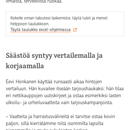
ilmaista, terveellistä ruokaa.
Kokeile oman taloutesi laskemista: täytä tulot ja menot
helppoon taulukkoon.
Täytä taulukko excel-ohjelmassa
Säästöä syntyy vertailemalla ja
korjaamalla
Eevi Honkanen käyttää runsaasti aikaa hintojen
vertailuun. Hän kuvailee itseään tarjoushaukaksi: hän tilaa
eri nettikauppojen uutiskirjeet ja ostaa esimerkiksi lasten
ulkoilu- ja urheiluvaatteita vain tarjouskampanjoista.
– Vaatteita ja harrastusvälineitä ei tarvitse ostaa kovin
paljon, sillä kierrätämme niitä isommilta lapsilta