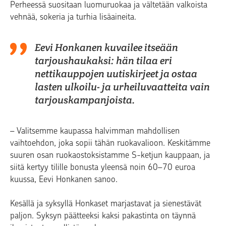
Perheessä suositaan luomuruokaa ja vältetään valkoista
vehnää, sokeria ja turhia lisäaineita.
Eevi Honkanen kuvailee itseään
tarjoushaukaksi: hän tilaa eri
nettikauppojen uutiskirjeet ja ostaa
lasten ulkoilu- ja urheiluvaatteita vain
tarjouskampanjoista.
– Valitsemme kaupassa halvimman mahdollisen
vaihtoehdon, joka sopii tähän ruokavalioon. Keskitämme
suuren osan ruokaostoksistamme S-ketjun kauppaan, ja
siitä kertyy tilille bonusta yleensä noin 60–70 euroa
kuussa, Eevi Honkanen sanoo.
Kesällä ja syksyllä Honkaset marjastavat ja sienestävät
paljon. Syksyn päätteeksi kaksi pakastinta on täynnä