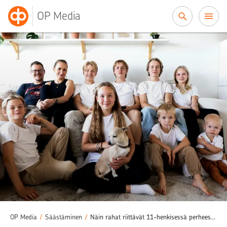
Siirry sisältöön
OP Media
OP Media
/
Säästäminen
/
Näin rahat riittävät 11-henkisessä perheessä