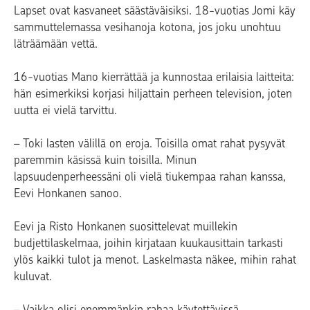
Lapset ovat kasvaneet säästäväisiksi. 18-vuotias Jomi käy
sammuttelemassa vesihanoja kotona, jos joku unohtuu
läträämään vettä.
16-vuotias Mano kierrättää ja kunnostaa erilaisia laitteita:
hän esimerkiksi korjasi hiljattain perheen television, joten
uutta ei vielä tarvittu.
– Toki lasten välillä on eroja. Toisilla omat rahat pysyvät
paremmin käsissä kuin toisilla. Minun
lapsuudenperheessäni oli vielä tiukempaa rahan kanssa,
Eevi Honkanen sanoo.
Eevi ja Risto Honkanen suosittelevat muillekin
budjettilaskelmaa, joihin kirjataan kuukausittain tarkasti
ylös kaikki tulot ja menot. Laskelmasta näkee, mihin rahat
kuluvat.
– Vaikka olisi enemmänkin rahaa käytettävissä,