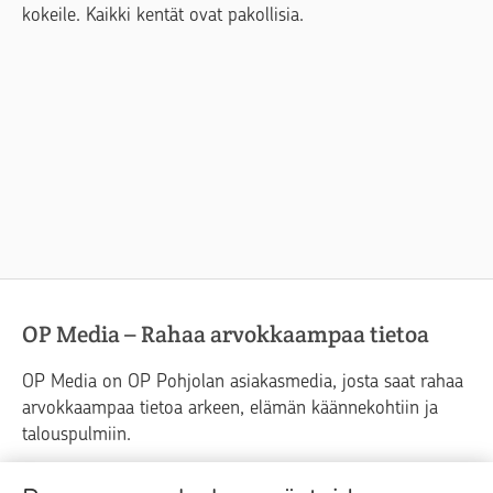
kokeile. Kaikki kentät ovat pakollisia.
OP Media – Rahaa arvokkaampaa tietoa
OP Media on OP Pohjolan asiakasmedia, josta saat rahaa
arvokkaampaa tietoa arkeen, elämän käännekohtiin ja
talouspulmiin.
Raha
Koti
Elämä
Yrityselämä