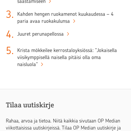
säästämiseen
3
.
Kahden hengen ruokamenot kuukaudessa – 4
paria avaa ruokakulunsa
4
.
Juuret perunapellossa
5
.
Krista mökkeilee kerrostaloyksiössä: ”Jokaisella
viisikymppisellä naisella pitäisi olla oma
naisluola”
Tilaa uutiskirje
Rahaa, arvoa ja tietoa. Niitä kaikkia sivutaan OP Median
viikottaisissa uutiskirjeissä. Tilaa OP Median uutiskirje ja