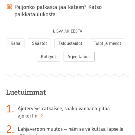
Paljonko palkasta jää käteen? Katso
palkkataulukosta
LISÄÄ AIHEESTA
Raha
Säästöt
Taloustaidot
Tulot ja menot
Kotityöt
Arjen talous
Luetuimmat
1
.
Ajoterveys ratkaisee, saako vanhana pitää
ajokortin
2
.
Lahjaveroon muutos – näin se vaikuttaa lapselle