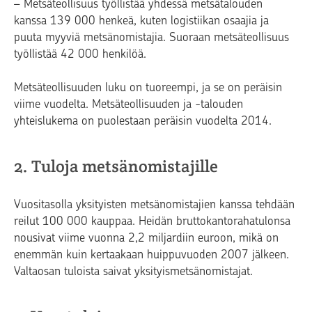
– Metsäteollisuus työllistää yhdessä metsätalouden
kanssa 139 000 henkeä, kuten logistiikan osaajia ja
puuta myyviä metsänomistajia. Suoraan metsäteollisuus
työllistää 42 000 henkilöä.
Metsäteollisuuden luku on tuoreempi, ja se on peräisin
viime vuodelta. Metsäteollisuuden ja -talouden
yhteislukema on puolestaan peräisin vuodelta 2014.
2. Tuloja metsänomistajille
Vuositasolla yksityisten metsänomistajien kanssa tehdään
reilut 100 000 kauppaa. Heidän bruttokantorahatulonsa
nousivat viime vuonna 2,2 miljardiin euroon, mikä on
enemmän kuin kertaakaan huippuvuoden 2007 jälkeen.
Valtaosan tuloista saivat yksityismetsänomistajat.