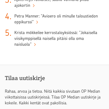
ajokortin
4
.
Petra Manner: ”Avioero oli minulle taloustiedon
oppikurssi”
5
.
Krista mökkeilee kerrostaloyksiössä: ”Jokaisella
viisikymppisellä naisella pitäisi olla oma
naisluola”
Tilaa uutiskirje
Rahaa, arvoa ja tietoa. Niitä kaikkia sivutaan OP Median
viikottaisissa uutiskirjeissä. Tilaa OP Median uutiskirje ja
kokeile. Kaikki kentät ovat pakollisia.