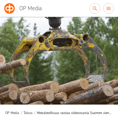
Siirry sisältöön
OP Media
OP Media
/
Talous
/
Metsäteollisuus vastaa viidesosasta Suomen viennistä – ilman metsänomistajia tämä ei olisi mahdollista