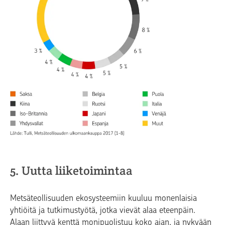
5. Uutta liiketoimintaa
Metsäteollisuuden ekosysteemiin kuuluu monenlaisia
yhtiöitä ja tutkimustyötä, jotka vievät alaa eteenpäin.
Alaan liittyvä kenttä monipuolistuu koko ajan, ja nykyään