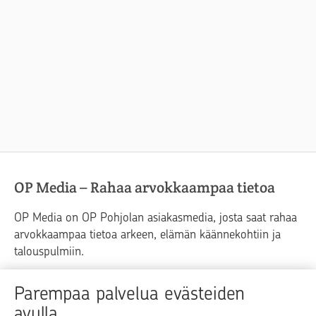
OP Media – Rahaa arvokkaampaa tietoa
OP Media on OP Pohjolan asiakasmedia, josta saat rahaa
arvokkaampaa tietoa arkeen, elämän käännekohtiin ja
talouspulmiin.
Raha
Koti
Elämä
Yrityselämä
Parempaa palvelua evästeiden
avulla
Blogit ja puheenvuorot
Osuuspankit