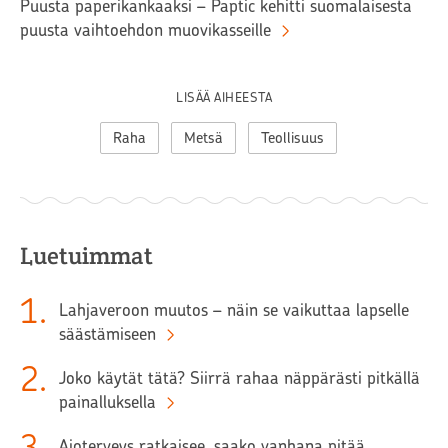
Puusta paperikankaaksi – Paptic kehitti suomalaisesta
puusta vaihtoehdon muovikasseille
LISÄÄ AIHEESTA
Raha
Metsä
Teollisuus
Luetuimmat
1
.
Lahjaveroon muutos – näin se vaikuttaa lapselle
säästämiseen
2
.
Joko käytät tätä? Siirrä rahaa näppärästi pitkällä
painalluksella
3
.
Ajoterveys ratkaisee, saako vanhana pitää