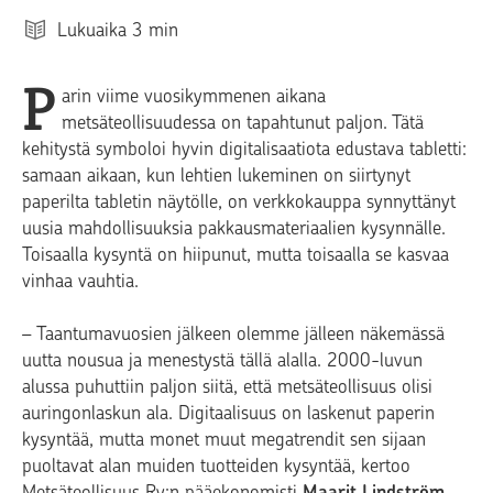
Lukuaika
3
min
P
arin viime vuosikymmenen aikana
metsäteollisuudessa on tapahtunut paljon. Tätä
kehitystä symboloi hyvin digitalisaatiota edustava tabletti:
samaan aikaan, kun lehtien lukeminen on siirtynyt
paperilta tabletin näytölle, on verkkokauppa synnyttänyt
uusia mahdollisuuksia pakkausmateriaalien kysynnälle.
Toisaalla kysyntä on hiipunut, mutta toisaalla se kasvaa
vinhaa vauhtia.
– Taantumavuosien jälkeen olemme jälleen näkemässä
uutta nousua ja menestystä tällä alalla. 2000-luvun
alussa puhuttiin paljon siitä, että metsäteollisuus olisi
auringonlaskun ala. Digitaalisuus on laskenut paperin
kysyntää, mutta monet muut megatrendit sen sijaan
puoltavat alan muiden tuotteiden kysyntää, kertoo
Metsäteollisuus Ry:n pääekonomisti
Maarit Lindström
.