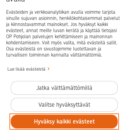
Evästeiden ja verkkoanalytiikan avulla voimme tarjota
sinulle sujuvan asioinnin, henkilökohtaisemmat palvelut
Op.fi
OP Koti
Pohjola Vahinkoapu
ja kiinnostavammat mainokset. Jos hyväksyt kaikki
evästeet, annat meille luvan kerätä ja käyttää tietojasi
Facebook
X
LinkedIn
Instagram
OP Pohjolan palvelujen kehittämiseen ja mainonnan
kohdentamiseen. Voit myös valita, mitä evästeitä sallit.
Osa evästeistä on sivustojemme luotettavan ja
turvallisen toiminnan kannalta välttämättömiä.
© OP Pohjola
Lue lisää evästeistä
Info
Käyttöehdot
Jatka välttämättömillä
Saavutettavuusseloste
Evästeiden käyttö
Valitse hyväksyttävät
Tilaa uutiskirje
Hyväksy kaikki evästeet
Tietosuoja