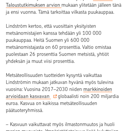
Taloustutkimuksen arvion
mukaan ylitetään jälleen tänä
ja ensi vuonna. Tämä tarkoittaa vilkasta puukauppaa.
Lindström kertoo, että vuosittain yksityisten
metsänomistajien kanssa tehdään yli 100 000
puukauppaa. Heitä Suomen yli 600 000
metsänomistajasta on 60 prosenttia. Valtio omistaa
puolestaan 26 prosenttia Suomen metsistä, yhtiöt
yhdeksän ja muut viisi prosenttia.
Metsäteollisuuden tuotteiden kysyntä vaikuttaa
Lindströmin mukaan jatkuvan hyvänä myös tulevina
vuosina: Vuosina 2017–2030 niiden
markkinoiden
arvioidaan kasvavan
globaalisti noin 200 miljardia
euroa. Kasvua on kaikissa metsäteollisuuden
päätuoteryhmissä.
– Kasvuun vaikuttavat myös ilmastonmuutos ja huoli