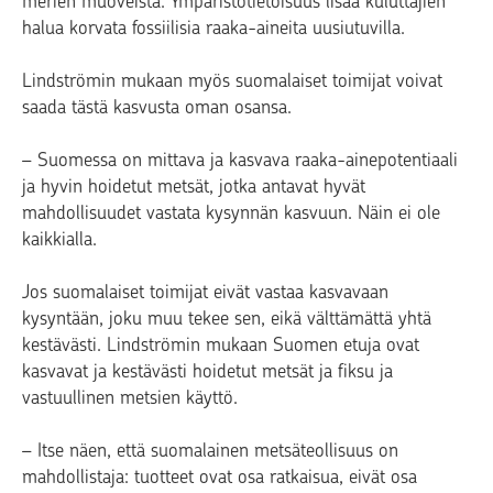
merien muoveista. Ympäristötietoisuus lisää kuluttajien
halua korvata fossiilisia raaka-aineita uusiutuvilla.
Lindströmin mukaan myös suomalaiset toimijat voivat
saada tästä kasvusta oman osansa.
– Suomessa on mittava ja kasvava raaka-ainepotentiaali
ja hyvin hoidetut metsät, jotka antavat hyvät
mahdollisuudet vastata kysynnän kasvuun. Näin ei ole
kaikkialla.
Jos suomalaiset toimijat eivät vastaa kasvavaan
kysyntään, joku muu tekee sen, eikä välttämättä yhtä
kestävästi. Lindströmin mukaan Suomen etuja ovat
kasvavat ja kestävästi hoidetut metsät ja fiksu ja
vastuullinen metsien käyttö.
– Itse näen, että suomalainen metsäteollisuus on
mahdollistaja: tuotteet ovat osa ratkaisua, eivät osa