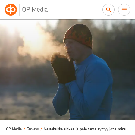
Siirry sisältöön
OP Media
OP Media
/
Terveys
/
Nestehukka uhkaa ja paleltuma syntyy jopa minuuteissa – näin pakkanen vaikuttaa terveyteen