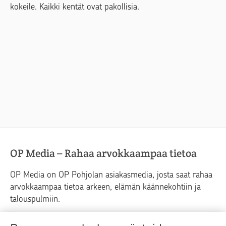
kokeile. Kaikki kentät ovat pakollisia.
OP Media – Rahaa arvokkaampaa tietoa
OP Media on OP Pohjolan asiakasmedia, josta saat rahaa
arvokkaampaa tietoa arkeen, elämän käännekohtiin ja
talouspulmiin.
Raha
Koti
Elämä
Yrityselämä