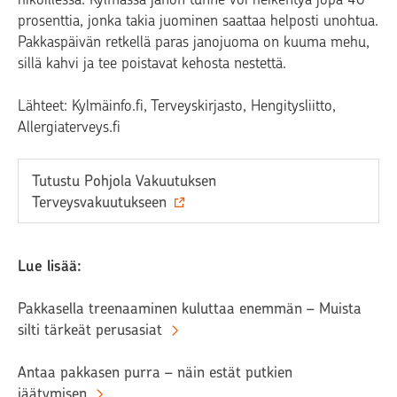
prosenttia, jonka takia juominen saattaa helposti unohtua.
Pakkaspäivän retkellä paras janojuoma on kuuma mehu,
sillä kahvi ja tee poistavat kehosta nestettä.
Lähteet: Kylmäinfo.fi, Terveyskirjasto, Hengitysliitto,
Allergiaterveys.fi
Tutustu Pohjola Vakuutuksen
Terveysvakuutukseen
Lue lisää:
Pakkasella treenaaminen kuluttaa enemmän – Muista
silti tärkeät perusasiat
Antaa pakkasen purra – näin estät putkien
jäätymisen