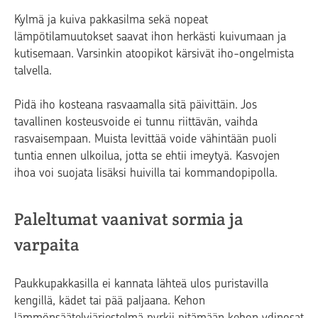
Kylmä ja kuiva pakkasilma sekä nopeat
lämpötilamuutokset saavat ihon herkästi kuivumaan ja
kutisemaan. Varsinkin atoopikot kärsivät iho-ongelmista
talvella.
Pidä iho kosteana rasvaamalla sitä päivittäin. Jos
tavallinen kosteusvoide ei tunnu riittävän, vaihda
rasvaisempaan. Muista levittää voide vähintään puoli
tuntia ennen ulkoilua, jotta se ehtii imeytyä. Kasvojen
ihoa voi suojata lisäksi huivilla tai kommandopipolla.
Paleltumat vaanivat sormia ja
varpaita
Paukkupakkasilla ei kannata lähteä ulos puristavilla
kengillä, kädet tai pää paljaana. Kehon
lämmönsäätelyjärjestelmä pyrkii pitämään kehon ydinosat