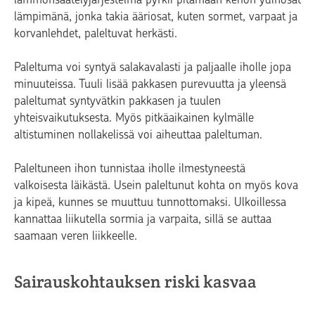
lämpimänä, jonka takia ääriosat, kuten sormet, varpaat ja
korvanlehdet, paleltuvat herkästi.
Paleltuma voi syntyä salakavalasti ja paljaalle iholle jopa
minuuteissa. Tuuli lisää pakkasen purevuutta ja yleensä
paleltumat syntyvätkin pakkasen ja tuulen
yhteisvaikutuksesta. Myös pitkäaikainen kylmälle
altistuminen nollakelissä voi aiheuttaa paleltuman.
Paleltuneen ihon tunnistaa iholle ilmestyneestä
valkoisesta läikästä. Usein paleltunut kohta on myös kova
ja kipeä, kunnes se muuttuu tunnottomaksi. Ulkoillessa
kannattaa liikutella sormia ja varpaita, sillä se auttaa
saamaan veren liikkeelle.
Sairauskohtauksen riski kasvaa