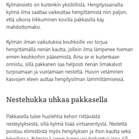
Kylmänsieto on kuitenkin yksilöllistä. Hengityssairailla
kylmä ilma saattaa vaikeuttaa hengittämistä niin paljon,
että ulkona liikkuminen kovilla pakkasilla käy
mahdottomaksi.
Kylmän ilman vaikutuksia keuhkoille voi torjua
hengittämällä nenän kautta, jolloin ilma lämpenee hieman
ennen keuhkoihin pääsemistä. Aina se ei kuitenkaan
onnistu, sillä pakkanen saa helposti nenän limakalvot
turpoamaan ja vuotamaan nestettä. Huivin vetäminen
kasvojen eteen auttaa hengitysilman lämmittämisessä.
Nestehukka uhkaa pakkasella
Pakkasella tulee huolehtia kehon riittävästä
nesteytyksestä, sillä kylmä lisää virtsaneritystä. Nestettä
poistuu elimistöstä myös hengityksen ja ihon kautta sekä
hikoillessa. Kylmässä janon tunne voi heikentyä jopa 40