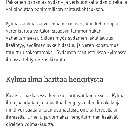
Pakkanen pahentaa sydän- ja verisuonisairaiden oireita ja
voi aiheuttaa pahimmillaan sairauskohtauksen.
Kylmässä ilmassa verenpaine nousee, kun keho ohjaa
verenkiertoa vartalon sisäosiin lämmönhukan
vähentämiseksi. Silloin myös sydämen iskutilavuus
lisääntyy, sydämen syke hidastuu ja veren koostumus
muuttuu sakeammaksi. Sydämen rasitusta lisää kylmässä
ilmassa tehty raskas liikunta.
Kylmä ilma haittaa hengitystä
Kovassa pakkasessa keuhkot joutuvat koetukselle. Kylmä
ilma jäähdyttää ja kuivattaa hengitysteiden limakalvoja,
mikä voi saada aikaan astmaattisia oireita terveelläkin
ihmisellä. Urheilu ja voimakas hengittäminen lisäävät
oireiden voimakkuutta.