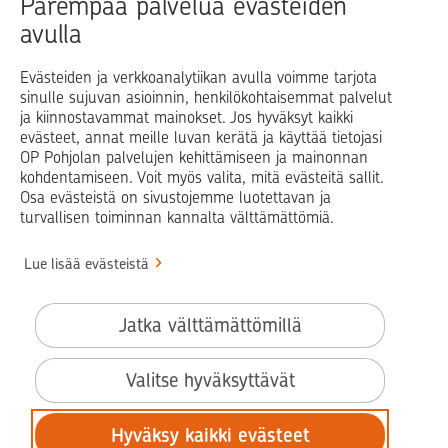
Parempaa palvelua evästeiden
avulla
Blogit ja puheenvuorot
Osuuspankit
Evästeiden ja verkkoanalytiikan avulla voimme tarjota
sinulle sujuvan asioinnin, henkilökohtaisemmat palvelut
Op.fi
OP Koti
Pohjola Vahinkoapu
ja kiinnostavammat mainokset. Jos hyväksyt kaikki
evästeet, annat meille luvan kerätä ja käyttää tietojasi
Facebook
X
LinkedIn
Instagram
OP Pohjolan palvelujen kehittämiseen ja mainonnan
kohdentamiseen. Voit myös valita, mitä evästeitä sallit.
Osa evästeistä on sivustojemme luotettavan ja
turvallisen toiminnan kannalta välttämättömiä.
© OP Pohjola
Lue lisää evästeistä
Info
Käyttöehdot
Jatka välttämättömillä
Saavutettavuusseloste
Evästeiden käyttö
Valitse hyväksyttävät
Tilaa uutiskirje
Hyväksy kaikki evästeet
Tietosuoja