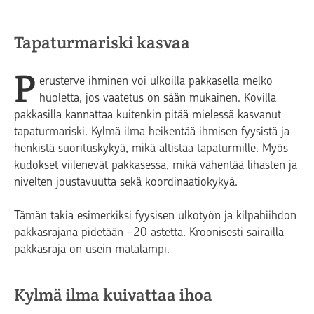
Tapaturmariski kasvaa
P
erusterve ihminen voi ulkoilla pakkasella melko
huoletta, jos vaatetus on sään mukainen. Kovilla
pakkasilla kannattaa kuitenkin pitää mielessä kasvanut
tapaturmariski. Kylmä ilma heikentää ihmisen fyysistä ja
henkistä suorituskykyä, mikä altistaa tapaturmille. Myös
kudokset viilenevät pakkasessa, mikä vähentää lihasten ja
nivelten joustavuutta sekä koordinaatiokykyä.
Tämän takia esimerkiksi fyysisen ulkotyön ja kilpahiihdon
pakkasrajana pidetään –20 astetta. Kroonisesti sairailla
pakkasraja on usein matalampi.
Kylmä ilma kuivattaa ihoa