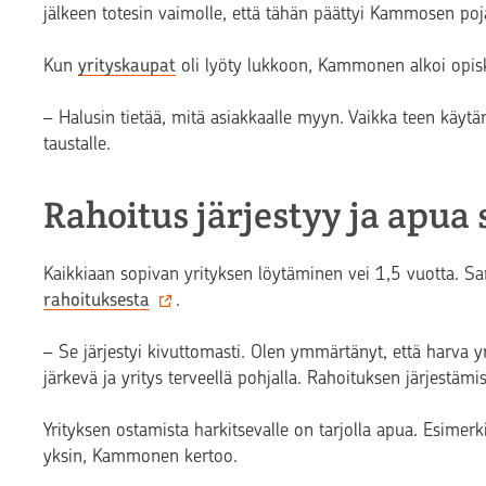
jälkeen totesin vaimolle, että tähän päättyi Kammosen poj
Kun
yrityskaupat
oli lyöty lukkoon, Kammonen alkoi opiske
–
Halusin tietää, mitä asiakkaalle myyn. Vaikka teen käyt
taustalle.
Rahoitus järjestyy ja apua 
Kaikkiaan sopivan yrityksen löytäminen vei 1,5 vuotta.
rahoituksesta
.
–
Se järjestyi kivuttomasti. Olen ymmärtänyt, että harva y
järkevä ja yritys terveellä pohjalla. Rahoituksen järjestäm
Yrityksen ostamista harkitsevalle on tarjolla apua. Esime
yksin, Kammonen kertoo.