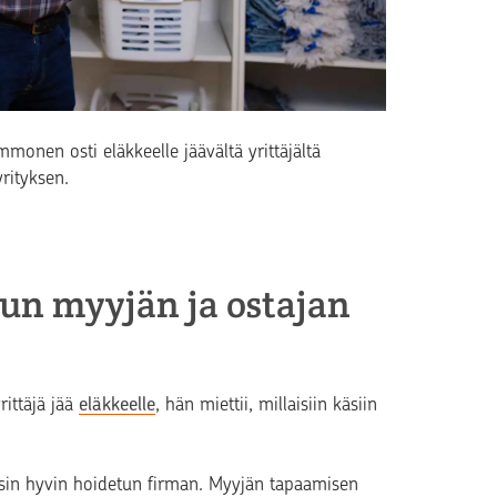
mmonen osti eläkkeelle jäävältä yrittäjältä
rityksen.
kun myyjän ja ostajan
rittäjä jää
eläkkeelle
, hän miettii, millaisiin käsiin
lusin hyvin hoidetun firman. Myyjän tapaamisen