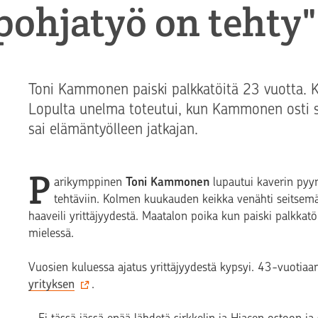
pohjatyö on tehty"
Toni Kammonen paiski palkkatöitä 23 vuotta. Ko
Lopulta unelma toteutui, kun Kammonen osti si
sai elämäntyölleen jatkajan.
P
arikymppinen
Toni Kammonen
lupautui kaverin pyyn
tehtäviin. Kolmen kuukauden keikka venähti seitsem
haaveili yrittäjyydestä. Maatalon poika kun paiski palkkat
mielessä.
Vuosien kuluessa ajatus yrittäjyydestä kypsyi. 43-vuotia
yrityksen
.