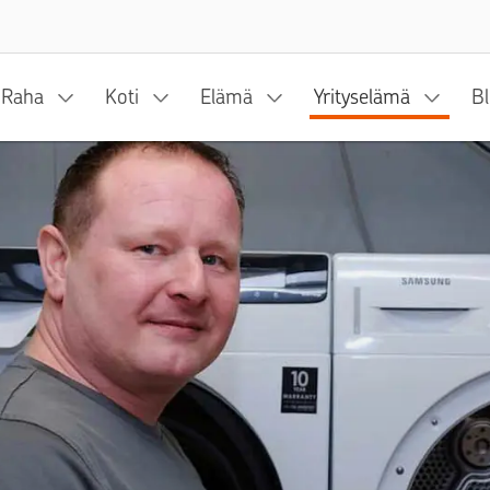
Siirry sisältöön
Raha
Koti
Elämä
Yrityselämä
Bl