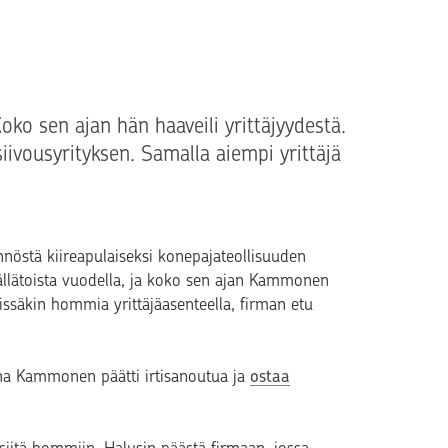
ko sen ajan hän haaveili yrittäjyydestä.
ivousyrityksen. Samalla aiempi yrittäjä
nöstä kiireapulaiseksi konepajateollisuuden
ällätoista vuodella, ja koko sen ajan Kammonen
öissäkin hommia yrittäjäasenteella, firman etu
ana Kammonen päätti irtisanoutua ja
ostaa