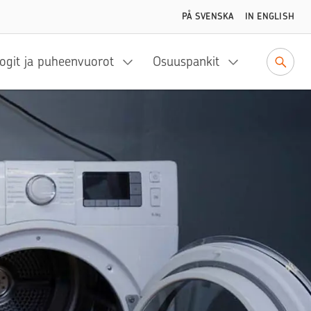
PÅ SVENSKA
IN ENGLISH
ogit ja puheenvuorot
Osuuspankit