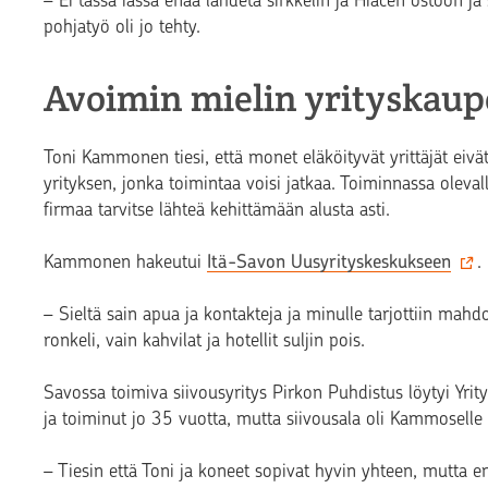
–
Ei tässä iässä enää lähdetä sirkkelin ja Hiacen ostoon ja
pohjatyö oli jo tehty.
Avoimin mielin yrityskaupo
Toni Kammonen tiesi, että monet eläköityvät yrittäjät eiv
yrityksen, jonka toimintaa voisi jatkaa. Toiminnassa oleval
firmaa tarvitse lähteä kehittämään alusta asti.
Kammonen hakeutui
Itä-Savon Uusyrityskeskukseen
.
–
Sieltä sain apua ja kontakteja ja minulle tarjottiin mahdo
ronkeli, vain kahvilat ja hotellit suljin pois.
Savossa toimiva siivousyritys Pirkon Puhdistus löytyi Yrit
ja toiminut jo 35 vuotta, mutta siivousala oli Kammoselle 
–
Tiesin että Toni ja koneet sopivat hyvin yhteen, mutta e