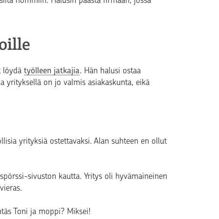
 siitä hommiin. Halusin päästä firmaan, jossa
ille
ät löydä
työlleen jatkajia
. Hän halusi ostaa
la yrityksellä on jo valmis asiakaskunta, eikä
llisia yrityksiä ostettavaksi. Alan suhteen en ollut
yspörssi-sivuston kautta. Yritys oli hyvämaineinen
vieras.
ntäs Toni ja moppi? Miksei!