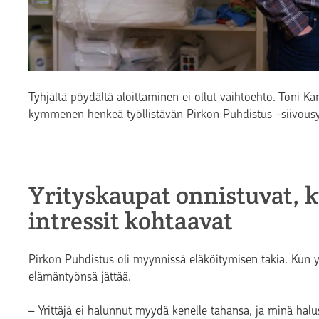
Tyhjältä pöydältä aloittaminen ei ollut vaihtoehto. Toni Ka
kymmenen henkeä työllistävän Pirkon Puhdistus -siivousy
Yrityskaupat onnistuvat, 
intressit kohtaavat
Pirkon Puhdistus oli myynnissä eläköitymisen takia. Kun y
elämäntyönsä jättää.
–
Yrittäjä ei halunnut myydä kenelle tahansa, ja minä ha