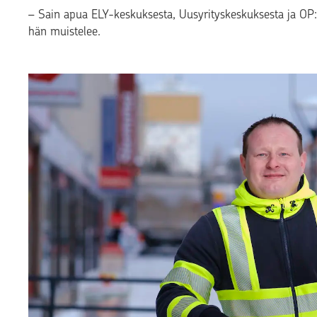
–
Sain apua ELY-keskuksesta, Uusyrityskeskuksesta ja OP:n
hän muistelee.