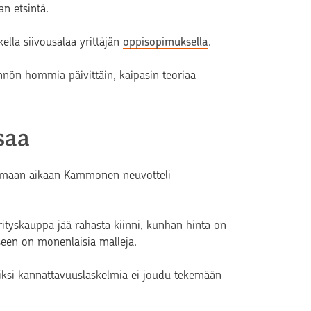
an etsintä.
lla siivousalaa yrittäjän
oppisopimuksella
.
ännön hommia päivittäin, kaipasin teoriaa
saa
 Samaan aikaan Kammonen neuvotteli
rityskauppa jää rahasta kiinni, kunhan hinta on
iseen on monenlaisia malleja.
rkiksi kannattavuuslaskelmia ei joudu tekemään