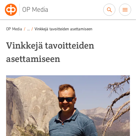
Siirry sisältöön
OP Media
Puheenvuorot
Puhetta työelämästä
/
/
OP Media
/
...
/
Vinkkejä tavoitteiden asettamiseen
Vinkkejä tavoitteiden
asettamiseen