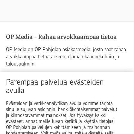
OP Media – Rahaa arvokkaampaa tietoa
OP Media on OP Pohjolan asiakasmedia, josta saat rahaa
arvokkaampaa tietoa arkeen, elämän käännekohtiin ja
talouspulmiin.
Raha
Koti
Elämä
Yrityselämä
Parempaa palvelua evästeiden
avulla
Blogit ja puheenvuorot
Osuuspankit
Evästeiden ja verkkoanalytiikan avulla voimme tarjota
sinulle sujuvan asioinnin, henkilökohtaisemmat palvelut
Op.fi
OP Koti
Pohjola Vahinkoapu
ja kiinnostavammat mainokset. Jos hyväksyt kaikki
evästeet, annat meille luvan kerätä ja käyttää tietojasi
Facebook
X
LinkedIn
Instagram
OP Pohjolan palvelujen kehittämiseen ja mainonnan
kohdentamiseen. Voit myös valita, mitä evästeitä sallit.