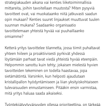
strategiakauden aikana vai kenties liiketoiminnallisia
mittareita, joihin tavoitellaan muutosta? Miten pysyviä
tavoitteet ovat, vai muokataanko niitä jatkuvasti saadun
opin mukaan? Kenties suuret linjaukset muuttuvat tuulen
suunnan mukana? Saadaanko organisaatio
tavoittelemaan yhteistä hyvää vai puuhaillaanko
omiamme?
Ketterä yritys tavoittelee tilannetta, jossa tiimit puhaltavat
yhteen hiileen ja proaktiivisesti pyrkivät yhdessä
löytämään parhaat tavat viedä yhteistä hyvää eteenpäin.
Helpommin sanottu kuin tehty; jokaisen mielestä hyvien
tavoitteiden tekeminen on todella haastavaa, jopa
sietämätöntä. Varsinkin, kun helposti ajaudutaan
kristallipallon hyödyntämiseen ja liian yksityiskohtaiseen
tulevaisuuden ennustamiseen. Pitääkin ensin varmistaa,
mitä yritys haluaa saada aikaiseksi.
Työntekijätyytyväisyyden ollessa prioriteettina, on tärkeää