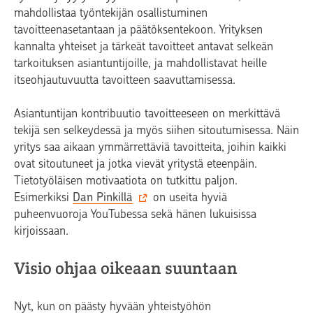
mahdollistaa työntekijän osallistuminen
tavoitteenasetantaan ja päätöksentekoon. Yrityksen
kannalta yhteiset ja tärkeät tavoitteet antavat selkeän
tarkoituksen asiantuntijoille, ja mahdollistavat heille
itseohjautuvuutta tavoitteen saavuttamisessa.
Asiantuntijan kontribuutio tavoitteeseen on merkittävä
tekijä sen selkeydessä ja myös siihen sitoutumisessa. Näin
yritys saa aikaan ymmärrettäviä tavoitteita, joihin kaikki
ovat sitoutuneet ja jotka vievät yritystä eteenpäin.
Tietotyöläisen motivaatiota on tutkittu paljon.
Esimerkiksi
Dan Pinkillä
on useita hyviä
puheenvuoroja YouTubessa sekä hänen lukuisissa
kirjoissaan.
Visio ohjaa oikeaan suuntaan
Nyt, kun on päästy hyvään yhteistyöhön