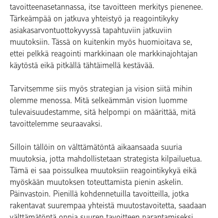
tavoitteenasetannassa, itse tavoitteen merkitys pienenee.
Tärkeämpää on jatkuva yhteistyö ja reagointikyky
asiakasarvontuottokyvyssä tapahtuviin jatkuviin
muutoksiin. Tässä on kuitenkin myös huomioitava se,
ettei pelkkä reagointi markkinaan ole markkinajohtajan
käytöstä eikä pitkällä tähtäimellä kestävää.
Tarvitsemme siis myös strategian ja vision siitä mihin
olemme menossa. Mitä selkeämmän vision luomme
tulevaisuudestamme, sitä helpompi on määrittää, mitä
tavoittelemme seuraavaksi.
Silloin tällöin on välttämätöntä aikaansaada suuria
muutoksia, jotta mahdollistetaan strategista kilpailuetua.
Tämä ei saa poissulkea muutoksiin reagointikykyä eikä
myöskään muutoksen toteuttamista pienin askelin.
Päinvastoin. Pienillä kohdennetuilla tavoitteilla, jotka
rakentavat suurempaa yhteistä muutostavoitetta, saadaan
välttämätöntä oppia suuren tavoitteen parantamiseksi.