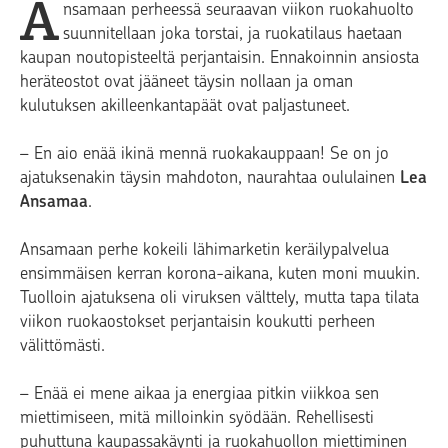
A
nsamaan perheessä seuraavan viikon ruokahuolto
suunnitellaan joka torstai, ja ruokatilaus haetaan
kaupan noutopisteeltä perjantaisin. Ennakoinnin ansiosta
heräteostot ovat jääneet täysin nollaan ja oman
kulutuksen akilleenkantapäät ovat paljastuneet.
– En aio enää ikinä mennä ruokakauppaan! Se on jo
ajatuksenakin täysin mahdoton, naurahtaa oululainen
Lea
Ansamaa
.
Ansamaan perhe kokeili lähimarketin keräilypalvelua
ensimmäisen kerran korona-aikana, kuten moni muukin.
Tuolloin ajatuksena oli viruksen välttely, mutta tapa tilata
viikon ruokaostokset perjantaisin koukutti perheen
välittömästi.
– Enää ei mene aikaa ja energiaa pitkin viikkoa sen
miettimiseen, mitä milloinkin syödään. Rehellisesti
puhuttuna kaupassakäynti ja ruokahuollon miettiminen