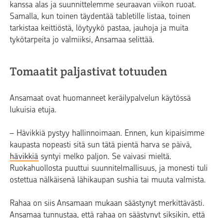
kanssa alas ja suunnittelemme seuraavan viikon ruoat.
Samalla, kun toinen täydentää tabletille listaa, toinen
tarkistaa keittiöstä, löytyykö pastaa, jauhoja ja muita
tykötarpeita jo valmiiksi, Ansamaa selittää.
Tomaatit paljastivat totuuden
Ansamaat ovat huomanneet keräilypalvelun käytössä
lukuisia etuja.
– Hävikkiä pystyy hallinnoimaan. Ennen, kun kipaisimme
kaupasta nopeasti sitä sun tätä pientä harva se päivä,
hävikkiä
syntyi melko paljon. Se vaivasi mieltä.
Ruokahuollosta puuttui suunnitelmallisuus, ja monesti tuli
ostettua nälkäisenä lähikaupan sushia tai muuta valmista.
Rahaa on siis Ansamaan mukaan säästynyt merkittävästi.
Ansamaa tunnustaa, että rahaa on säästynyt siksikin, että