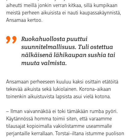
aiheutti meillä jonkin verran kitkaa, sillä kumpikaan
meistä perheen aikuisista ei nauti kaupassakäynnistä,
Ansamaa kertoo.
Ruokahuollosta puuttui
suunnitelmallisuus. Tuli ostettua
nälkäisenä lähikaupan sushia tai
muuta valmista.
Ansamaan perheeseen kuuluu kaksi osittain etätöitä
tekevää aikuista sekä lukiolainen. Korona-aikaan
toinenkin aikuistuvista lapsista asui vielä kotona.
– Ilman vaivannäköä ei toki tämäkään rumba pyöri.
Käytännössä homma toimii siten, että varaamme
tilausajat kopioimalla vakiolistamme useammalle
perjantaille kerrallaan. Torstai-iltana istumme puolison