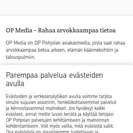
OP Media – Rahaa arvokkaampaa tietoa
OP Media on OP Pohjolan asiakasmedia, josta saat rahaa
arvokkaampaa tietoa arkeen, elämän käännekohtiin ja
talouspulmiin.
Raha
Koti
Elämä
Yrityselämä
Parempaa palvelua evästeiden
avulla
Blogit ja puheenvuorot
Osuuspankit
Evästeiden ja verkkoanalytiikan avulla voimme tarjota
sinulle sujuvan asioinnin, henkilökohtaisemmat palvelut
Op.fi
OP Koti
Pohjola Vahinkoapu
ja kiinnostavammat mainokset. Jos hyväksyt kaikki
evästeet, annat meille luvan kerätä ja käyttää tietojasi
Facebook
X
LinkedIn
Instagram
OP Pohjolan palvelujen kehittämiseen ja mainonnan
kohdentamiseen. Voit myös valita, mitä evästeitä sallit.
Osa evästeistä on sivustojemme luotettavan ja