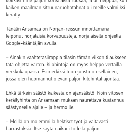
kokkasimme paljon korealaista ruokaa, ja oli helppoa, kun
kaiken maailman sitruunaruohotahnat oli meille valmiiksi
kerätty.
Tänään Ansamaa on Norjan-reissun innoittamana
leiponut norjalaisia korvapuusteja, norjalaisella ohjeella
Google-kääntäjän avulla.
– Ainakin vaahterasiirappia tilasin tämän viikon tilaukseen
tätä ohjetta varten. Kilohintoja on myös helppo vertailla
verkkokaupassa. Esimerkiksi tuorejuusto on sellainen,
jossa olen huomannut olevan paljon kilohintahajontaa.
Ehkä tärkein säästö kaikesta on ajansäästö. Noin vitosen
keräilyhinta on Ansamaan mukaan naurettava kustannus
säästyneelle ajalle – ja hermoille.
– Meillä on molemmilla hektiset työt ja valtavasti
harrastuksia. Itse käytän aikani todella paljon