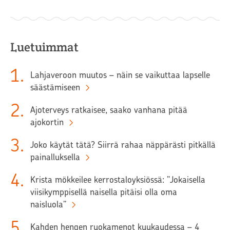
Luetuimmat
1
.
Lahjaveroon muutos – näin se vaikuttaa lapselle
säästämiseen
2
.
Ajoterveys ratkaisee, saako vanhana pitää
ajokortin
3
.
Joko käytät tätä? Siirrä rahaa näppärästi pitkällä
painalluksella
4
.
Krista mökkeilee kerrostaloyksiössä: ”Jokaisella
viisikymppisellä naisella pitäisi olla oma
naisluola”
5
.
Kahden hengen ruokamenot kuukaudessa – 4