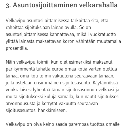
3. Asuntosijoittaminen velkarahalla
Velkavipu asuntosijoittamisessa tarkoittaa sitä, että
rahoittaa sijoituksiaan lainan avulla. Se on
asuntosijoittamisessa kannattavaa, mikäli vuokratuotto
ylittää lainasta maksettavan koron vähintään muutamalla
prosentilla.
Näin velkavipu toimii: kun olet esimerkiksi maksanut
parikymmentä tuhatta euroa omaa kotia varten otettua
lainaa, oma koti toimii vakuutena seuraavaan lainaan,
jolla ostetaan ensimmäinen sijoitusasunto. Käytännössä
vuokralaisesi lyhentää tämän sijoitusasunnon velkaasi ja
muita sijoitukseksi kuluja samalla, kun nautit sijoituksesi
arvonnoususta ja kerrytät vakuutta seuraavan
sijoitusasuntosi hankkimiseen.
Velkavipu on oiva keino saada parempaa tuottoa omalle