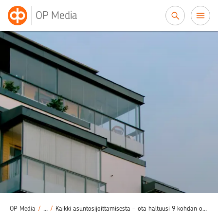
Siirry sisältöön
OP Media
Asuntosijoittaminen
Sijoittaminen
/
/
OP Media
/
...
/
Kaikki asuntosijoittamisesta – ota haltuusi 9 kohdan opas