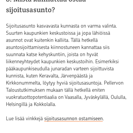
sijoitusasunto?
Sijoitusasunto kasvavasta kunnasta on varma valinta.
Suurten kaupunkien keskustoissa ja jopa lähiöissä
asunnot ovat kuitenkin kalliita. Tällä hetkellä
asuntosijoittamisesta kiinnostuneen kannattaa siis
suunnata katse kehyskuntiin, joista on hyvät
liikenneyhteydet kaupunkien keskustoihin. Esimerkiksi
pääkaupunkiseudulla junaradan varteen sijoittuvista
kunnista, kuten Keravalta, Järvenpäästä ja
Kirkkonummelta, löytyy hyviä sijoitusasuntoja. Pellervon
Taloustutkimuksen mukaan tällä hetkellä eniten
vuokratuottopotentiaalia on Vaasalla, Jyväskylällä, Oululla,
Helsingillä ja Kokkolalla.
Lue lisää vinkkejä
sijoitusasunnon ostamiseen
.