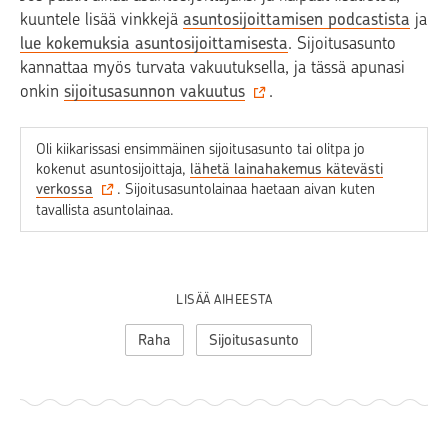
kuuntele lisää vinkkejä
asuntosijoittamisen podcastista
ja
lue kokemuksia asuntosijoittamisesta
. Sijoitusasunto
kannattaa myös turvata vakuutuksella, ja tässä apunasi
onkin
sijoitusasunnon vakuutus
.
Oli kiikarissasi ensimmäinen sijoitusasunto tai olitpa jo
kokenut asuntosijoittaja,
lähetä lainahakemus kätevästi
verkossa
. Sijoitusasuntolainaa haetaan aivan kuten
tavallista asuntolainaa.
LISÄÄ AIHEESTA
Raha
Sijoitusasunto