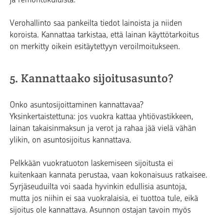
Verohallinto saa pankeilta tiedot lainoista ja niiden
koroista. Kannattaa tarkistaa, että lainan käyttötarkoitus
on merkitty oikein esitäytettyyn veroilmoitukseen.
5. Kannattaako sijoitusasunto?
Onko asuntosijoittaminen kannattavaa?
Yksinkertaistettuna: jos vuokra kattaa yhtiövastikkeen,
lainan takaisinmaksun ja verot ja rahaa jää vielä vähän
ylikin, on asuntosijoitus kannattava.
Pelkkään vuokratuoton laskemiseen sijoitusta ei
kuitenkaan kannata perustaa, vaan kokonaisuus ratkaisee.
Syrjäseuduilta voi saada hyvinkin edullisia asuntoja,
mutta jos niihin ei saa vuokralaisia, ei tuottoa tule, eikä
sijoitus ole kannattava. Asunnon ostajan tavoin myös