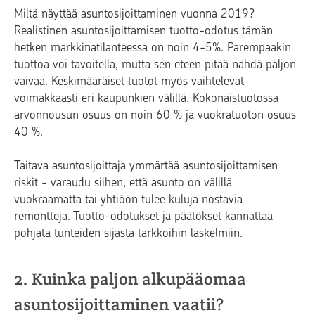
Miltä näyttää asuntosijoittaminen vuonna 2019?
Realistinen asuntosijoittamisen tuotto-odotus tämän
hetken markkinatilanteessa on noin 4-5%. Parempaakin
tuottoa voi tavoitella, mutta sen eteen pitää nähdä paljon
vaivaa. Keskimääräiset tuotot myös vaihtelevat
voimakkaasti eri kaupunkien välillä. Kokonaistuotossa
arvonnousun osuus on noin 60 % ja vuokratuoton osuus
40 %.
Taitava asuntosijoittaja ymmärtää asuntosijoittamisen
riskit - varaudu siihen, että asunto on välillä
vuokraamatta tai yhtiöön tulee kuluja nostavia
remontteja. Tuotto-odotukset ja päätökset kannattaa
pohjata tunteiden sijasta tarkkoihin laskelmiin.
2. Kuinka paljon alkupääomaa
asuntosijoittaminen vaatii?