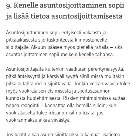
9. Kenelle asuntosijoittaminen sopii
ja lisää tietoa asuntosijoittamisesta
Asuntosijoittaminen sopii erityisesti vakaasta ja
pitkäaikaisesta sijoituskohteesta kiinnostuneelle
sijoittajalle. Alkuun pääsee myös pienellä rahalla – siksi
asuntosijoittaminen sopii
melkein kenelle tahansa
.
Asuntosijoittajalta kuitenkin vaaditaan perehtyneisyyttä,
pitkäjänteisyyttä ja kärsivällisyyttä siinä missä muiltakin
pitkällä tähtäimellä sijoittavalta. Jonkin verran vaivaa tulee
myös vuokralaisen etsimisestä ja sijoitusasunnon
kunnosta huolehtimisesta. Riskien minimoinnissa auttaa
nopea reagointi - kannattaa olla hereillä silloin, kun
vuokralaiselta tulee irtisanomisilmoitus tai jos
vuokranmaksu alkaa viivästyä.
Jos päätit alkaa asuntosijoittajaksi ja kaipaat lisätietoa,