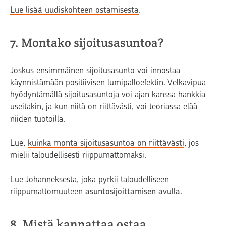
Lue lisää uudiskohteen ostamisesta
.
7. Montako sijoitusasuntoa?
Joskus ensimmäinen sijoitusasunto voi innostaa
käynnistämään positiivisen lumipalloefektin. Velkavipua
hyödyntämällä sijoitusasuntoja voi ajan kanssa hankkia
useitakin, ja kun niitä on riittävästi, voi teoriassa elää
niiden tuotoilla.
Lue,
kuinka monta sijoitusasuntoa on riittävästi
, jos
mielii taloudellisesti riippumattomaksi.
Lue Johanneksesta, joka pyrkii taloudelliseen
riippumattomuuteen
asuntosijoittamisen avulla
.
8. Mistä kannattaa ostaa