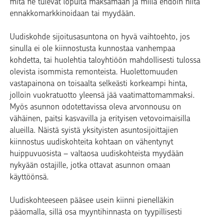
mitä ne tulevat lopulta maksamaan ja millä ehdoin niitä
ennakkomarkkinoidaan tai myydään.
Uudiskohde sijoitusasuntona on hyvä vaihtoehto, jos
sinulla ei ole kiinnostusta kunnostaa vanhempaa
kohdetta, tai huolehtia taloyhtiöön mahdollisesti tulossa
olevista isommista remonteista. Huolettomuuden
vastapainona on toisaalta selkeästi korkeampi hinta,
jolloin vuokratuotto yleensä jää vaatimattomammaksi.
Myös asunnon odotettavissa oleva arvonnousu on
vähäinen, paitsi kasvavilla ja erityisen vetovoimaisilla
alueilla. Näistä syistä yksityisten asuntosijoittajien
kiinnostus uudiskohteita kohtaan on vähentynyt
huippuvuosista – valtaosa uudiskohteista myydään
nykyään ostajille, jotka ottavat asunnon omaan
käyttöönsä.
Uudiskohteeseen pääsee usein kiinni pienelläkin
pääomalla, sillä osa myyntihinnasta on tyypillisesti