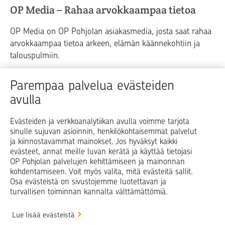
OP Media – Rahaa arvokkaampaa tietoa
OP Media on OP Pohjolan asiakasmedia, josta saat rahaa
arvokkaampaa tietoa arkeen, elämän käännekohtiin ja
talouspulmiin.
Raha
Koti
Elämä
Yrityselämä
Parempaa palvelua evästeiden
avulla
Blogit ja puheenvuorot
Osuuspankit
Evästeiden ja verkkoanalytiikan avulla voimme tarjota
sinulle sujuvan asioinnin, henkilökohtaisemmat palvelut
Op.fi
OP Koti
Pohjola Vahinkoapu
ja kiinnostavammat mainokset. Jos hyväksyt kaikki
evästeet, annat meille luvan kerätä ja käyttää tietojasi
Facebook
X
LinkedIn
Instagram
OP Pohjolan palvelujen kehittämiseen ja mainonnan
kohdentamiseen. Voit myös valita, mitä evästeitä sallit.
Osa evästeistä on sivustojemme luotettavan ja
turvallisen toiminnan kannalta välttämättömiä.
© OP Pohjola
Lue lisää evästeistä
Info