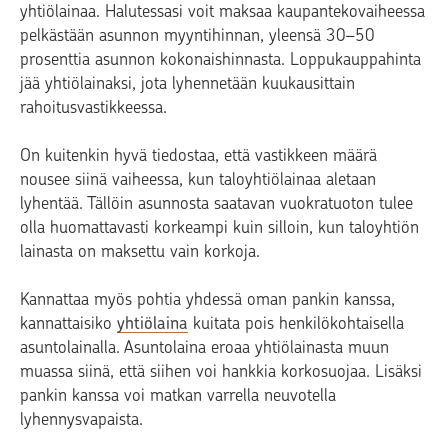
yhtiölainaa. Halutessasi voit maksaa kaupantekovaiheessa
pelkästään asunnon myyntihinnan, yleensä 30–50
prosenttia asunnon kokonaishinnasta. Loppukauppahinta
jää yhtiölainaksi, jota lyhennetään kuukausittain
rahoitusvastikkeessa.
On kuitenkin hyvä tiedostaa, että vastikkeen määrä
nousee siinä vaiheessa, kun taloyhtiölainaa aletaan
lyhentää. Tällöin asunnosta saatavan vuokratuoton tulee
olla huomattavasti korkeampi kuin silloin, kun taloyhtiön
lainasta on maksettu vain korkoja.
Kannattaa myös pohtia yhdessä oman pankin kanssa,
kannattaisiko
yhtiölaina
kuitata pois henkilökohtaisella
asuntolainalla. Asuntolaina eroaa yhtiölainasta muun
muassa siinä, että siihen voi hankkia korkosuojaa. Lisäksi
pankin kanssa voi matkan varrella neuvotella
lyhennysvapaista.