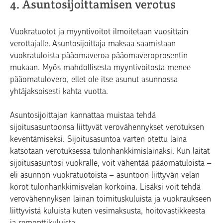
4. Asuntosijoittamisen verotus
Vuokratuotot ja myyntivoitot ilmoitetaan vuosittain
verottajalle. Asuntosijoittaja maksaa saamistaan
vuokratuloista pääomaveroa pääomaveroprosentin
mukaan. Myös mahdollisesta myyntivoitosta menee
pääomatulovero, ellet ole itse asunut asunnossa
yhtäjaksoisesti kahta vuotta.
Asuntosijoittajan kannattaa muistaa tehdä
sijoitusasuntoonsa liittyvät verovähennykset verotuksen
keventämiseksi. Sijoitusasuntoa varten otettu laina
katsotaan verotuksessa tulonhankkimislainaksi. Kun laitat
sijoitusasuntosi vuokralle, voit vähentää pääomatuloista –
eli asunnon vuokratuotoista – asuntoon liittyvän velan
korot tulonhankkimisvelan korkoina. Lisäksi voit tehdä
verovähennyksen lainan toimituskuluista ja vuokraukseen
liittyvistä kuluista kuten vesimaksusta, hoitovastikkeesta
ja remonttikuluista.