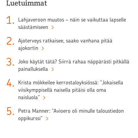
Luetuimmat
1
.
Lahjaveroon muutos – näin se vaikuttaa lapselle
säästämiseen
2
.
Ajoterveys ratkaisee, saako vanhana pitää
ajokortin
3
.
Joko käytät tätä? Siirrä rahaa näppärästi pitkällä
painalluksella
4
.
Krista mökkeilee kerrostaloyksiössä: ”Jokaisella
viisikymppisellä naisella pitäisi olla oma
naisluola”
5
.
Petra Manner: ”Avioero oli minulle taloustiedon
oppikurssi”