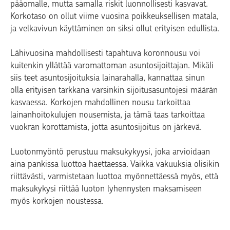
pääomalle, mutta samalla riskit luonnollisesti kasvavat.
Korkotaso on ollut viime vuosina poikkeuksellisen matala,
ja velkavivun käyttäminen on siksi ollut erityisen edullista.
Lähivuosina mahdollisesti tapahtuva koronnousu voi
kuitenkin yllättää varomattoman asuntosijoittajan. Mikäli
siis teet asuntosijoituksia lainarahalla, kannattaa sinun
olla erityisen tarkkana varsinkin sijoitusasuntojesi määrän
kasvaessa. Korkojen mahdollinen nousu tarkoittaa
lainanhoitokulujen nousemista, ja tämä taas tarkoittaa
vuokran korottamista, jotta asuntosijoitus on järkevä.
Luotonmyöntö perustuu maksukykyysi, joka arvioidaan
aina pankissa luottoa haettaessa. Vaikka vakuuksia olisikin
riittävästi, varmistetaan luottoa myönnettäessä myös, että
maksukykysi riittää luoton lyhennysten maksamiseen
myös korkojen noustessa.