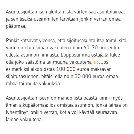
Asuntosijoittamisen aloittamista varten saa asuntolainaa,
ja sen lisäksi useimmiten tarvitaan jonkin verran omaa
pääomaa.
Pankit katsovat yleensä, että sijoitusasunto itse toimii sitä
varten otetun lainan vakuutena noin 60-70 prosentin
edestä asunnon hinnasta. Loppusumma ostajalla tulee
olla joko säästöinä tai
muuna vakuutena
. Jos
esimerkiksi aikoo ostaa 100 000 euroa maksavan
sijoitusasunnon, pitäisi olla noin 30 000 euroa omaa
rahaa tai muita vakuuksia.
Asuntosijoittamiseen on mahdollista päästä kiinni myös
ilman alkupääomaa: jos omistaa asunnon, jonka lainaa on
lyhentänyt jonkin verran, kotia voi käyttää seuraavan
lainan vakuutena.