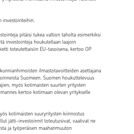
n investointeihin.
estointeja pitäisi tukea valtion taholta esimerkiksi
tä investointeja houkutellaan laajoin
ketti toteutettaisiin EU-tasoisena, kertoo OP
unnianhimoisten ilmastotavoitteiden asettajana
nvestoinneista Suomeen. Suomen houkuttelevuus
tajien, myös kotimaisten suurten yritysten
olmannes kertoo kotimaan olevan yritykselle
myös kotimaisten suuryritysten kiinnostus
t jätti-investoinnit toteutuisivat, vaativat ne
amista ja työperäisen maahanmuuton