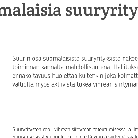
malaisia suuryrity
Suurin osa suomalaisista suuryrityksistä näkee
toiminnan kannalta mahdollisuutena. Hallitukse
ennakoitavuus huolettaa kuitenkin joka kolmatta
valtiolta myös aktiivista tukea vihreän siirtymä
Suuryritysten rooli vihreän siirtymän toteutumisessa ja i
Suuryrityksistä yli puolet kertoo, että vihreä siirtymä vaati