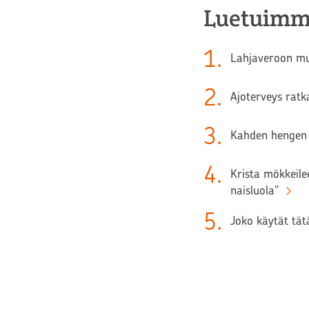
Luetuimm
1
.
Lahjaveroon muu
2
.
Ajoterveys ratk
3
.
Kahden hengen 
4
.
Krista mökkeilee
naisluola”
5
.
Joko käytät tätä