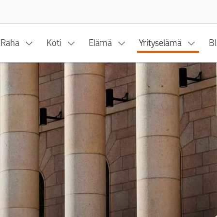
Siirry sisältöön
Raha
Koti
Elämä
Yrityselämä
Bl