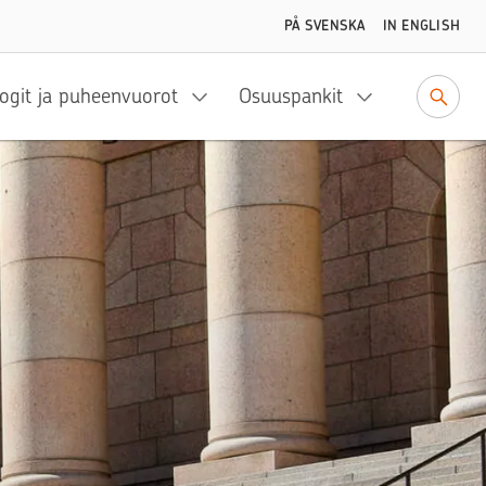
PÅ SVENSKA
IN ENGLISH
ogit ja puheenvuorot
Osuuspankit