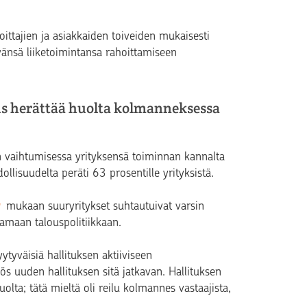
joittajien ja asiakkaiden toiveiden mukaisesti
ivänsä liiketoimintansa rahoittamiseen
us herättää huolta kolmanneksessa
n vaihtumisessa yrityksensä toiminnan kannalta
lisuudelta peräti 63 prosentille yrityksistä.
mukaan suuryritykset suhtautuivat varsin
ttamaan talouspolitiikkaan.
ytyväisiä hallituksen aktiiviseen
s uuden hallituksen sitä jatkavan. Hallituksen
olta; tätä mieltä oli reilu kolmannes vastaajista,