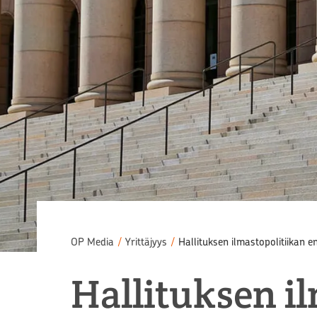
OP Media
/
Yrittäjyys
/
Hallituksen ilmastopolitiikan 
Hallituksen i