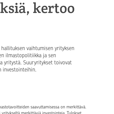
ksiä, kertoo
 hallituksen vaihtumisen yrityksen
n ilmastopolitiikka ja sen
 yritystä. Suuryritykset toivovat
n investointeihin.
lmastotavoitteiden saavuttamisessa on merkittävä.
i yritykseltä merkittäviä investointeja. Tulokset