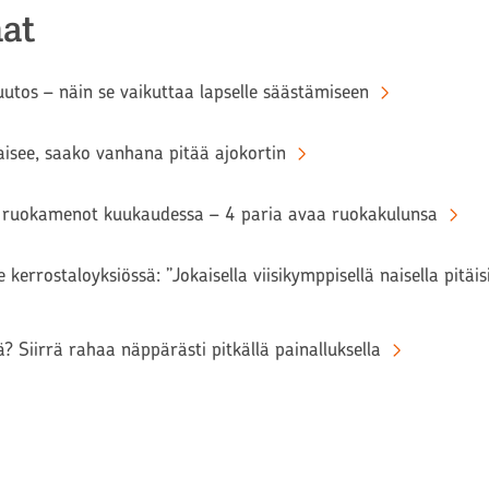
at
tos – näin se vaikuttaa lapselle säästämiseen
aisee, saako vanhana pitää ajokortin
ruokamenot kuukaudessa – 4 paria avaa ruokakulunsa
 kerrostaloyksiössä: ”Jokaisella viisikymppisellä naisella pitäi
? Siirrä rahaa näppärästi pitkällä painalluksella