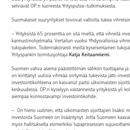
selviävät OP:n tuoreesta Yrityspulssi-tutkimuksesta.
Suomalaiset suuryritykset toivovat valtiolta tukea vihreisii
– Yrityksistä 65 prosenttia on sitä mieltä, että vihreitä inv
kannustinohjelmalla. Vertailun vuoksi Yhdysvalloissa vihrei
tukipaketein. Todennäköisesti meillä kyseisenlainen tukipa
Yrityspankin toimitusjohtaja
Katja Keitaanniemi
.
Suomen vahva asema päästöttömän sähkön tuottajana ja k
on kirittänyt uutisia vihreää siirtymää tukevista jätti-i
investointikohteena on kasvanut paitsi ulkoimaisten sijoit
keskuudessa. OP:n kyselyyn vastanneista yrityksistä yli k
aiempaa kiinnostavampi investointikohde.
–
On hieno uutinen, että ulkomaisten sijoittajien lisäksi 
investoida Suomeen on lisääntynyt. Jotta Suomeen kaavaillu
myös hallitukselta esimerkiksi lupaprosessien sujuvoitt