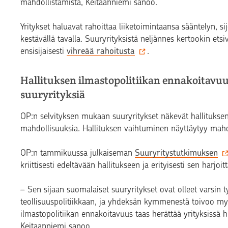
mahdollistamista, Keitaanniemi sanoo.
Yritykset haluavat rahoittaa liiketoimintaansa sääntelyn, si
kestävällä tavalla. Suuryrityksistä neljännes kertookin ets
ensisijaisesti
vihreää rahoitusta
.
Hallituksen ilmastopolitiikan ennakoitavu
suuryrityksiä
OP:n selvityksen mukaan suuryritykset näkevät hallitukse
mahdollisuuksia. Hallituksen vaihtuminen näyttäytyy mahdol
OP:n tammikuussa julkaiseman
Suuryritystutkimuksen
kriittisesti edeltävään hallitukseen ja erityisesti sen harjoi
– Sen sijaan suomalaiset suuryritykset ovat olleet varsin ty
teollisuuspolitiikkaan, ja yhdeksän kymmenestä toivoo myö
ilmastopolitiikan ennakoitavuus taas herättää yrityksissä hu
Keitaanniemi sanoo.