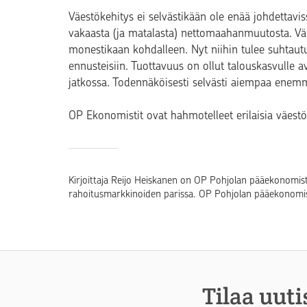
Väestökehitys ei selvästikään ole enää johdettavi
vakaasta (ja matalasta) nettomaahanmuutosta. Vä
monestikaan kohdalleen. Nyt niihin tulee suhtaut
ennusteisiin. Tuottavuus on ollut talouskasvulle
jatkossa. Todennäköisesti selvästi aiempaa enem
OP Ekonomistit ovat hahmotelleet erilaisia väestö
Kirjoittaja Reijo Heiskanen on OP Pohjolan pääekonomis
rahoitusmarkkinoiden parissa. OP Pohjolan pääekonomi
Tilaa uuti