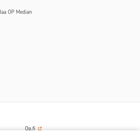
Tilaa OP Median
Op.fi
OP Koti