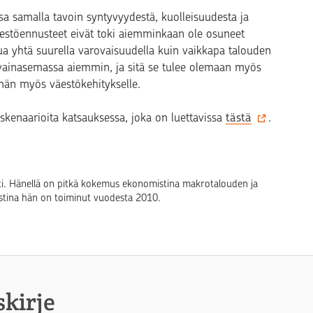
ssa samalla tavoin syntyvyydestä, kuolleisuudesta ja
estöennusteet eivät toki aiemminkaan ole osuneet
ua yhtä suurella varovaisuudella kuin vaikkapa talouden
 avainasemassa aiemmin, ja sitä se tulee olemaan myös
män myös väestökehitykselle.
skenaarioita katsauksessa, joka on luettavissa
tästä
.
ti. Hänellä on pitkä kokemus ekonomistina makrotalouden ja
stina hän on toiminut vuodesta 2010.
skirje