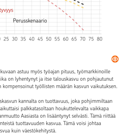
kuvaan astuu myös työajan pituus, työmarkkinoille
aika on lyhentynyt ja itse talouskasvu on pohjautunut
n kompensoinut työllisten määrän kasvun vaikutuksen.
uskasvun kannalta on tuottavuus, joka pohjimmiltaan
ikuttaisi palkkatasoltaan houkuttelevalta vaikkapa
muutto Aasiasta on lisääntynyt selvästi. Tämä riittää
nteistä tuottavuuden kasvua. Tämä voisi johtaa
svua kuin väestökehitystä.