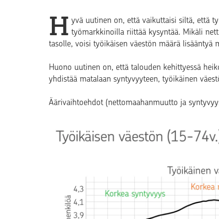
H
yvä uutinen on, että vaikuttaisi siltä, ett
työmarkkinoilla riittää kysyntää. Mikäli
tasolle, voisi työikäisen väestön määrä lisääntyä m
Huono uutinen on, että talouden kehittyessä hei
yhdistää matalaan syntyvyyteen, työikäinen väestö
Äärivaihtoehdot (nettomaahanmuutto ja syntyvyys 