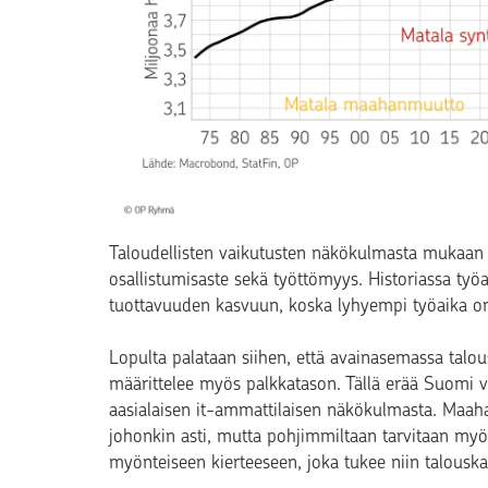
Taloudellisten vaikutusten näkökulmasta mukaan 
osallistumisaste sekä työttömyys. Historiassa työ
tuottavuuden kasvuun, koska lyhyempi työaika o
Lopulta palataan siihen, että avainasemassa talo
määrittelee myös palkkatason. Tällä erää Suomi va
aasialaisen it-ammattilaisen näkökulmasta. Maahan
johonkin asti, mutta pohjimmiltaan tarvitaan myö
myönteiseen kierteeseen, joka tukee niin talouska