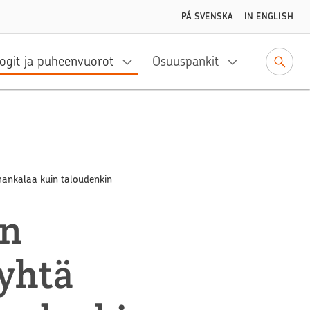
PÅ SVENSKA
IN ENGLISH
ogit ja puheenvuorot
Osuuspankit
hankalaa kuin taloudenkin
en
yhtä