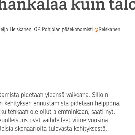
hankalaa kuin ta
eksti
eijo Heiskanen
, OP Pohjolan pääekonomisti
@
Reiskanen
amista pidetään yleensä vaikeana. Silloin
tön kehityksen ennustamista pidetään helppona,
kuitenkaan ole ollut aiemminkaan, saati nyt.
uolleisuus ovat vaihdelleet viime vuosina
laisia skenaarioita tulevasta kehityksestä.