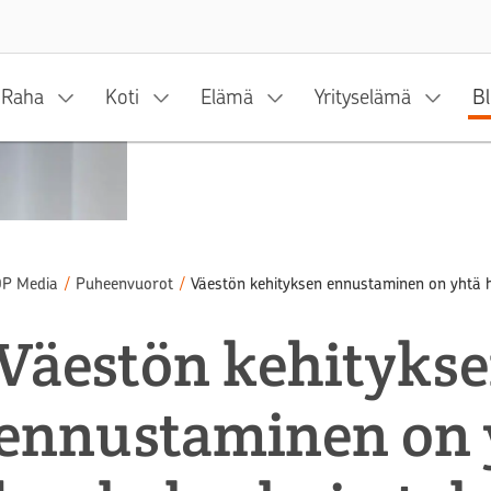
Siirry sisältöön
Raha
Koti
Elämä
Yrityselämä
Bl
P Media
/
Puheenvuorot
/
Väestön kehityksen ennustaminen on yhtä 
Väestön kehityks
ennustaminen on 