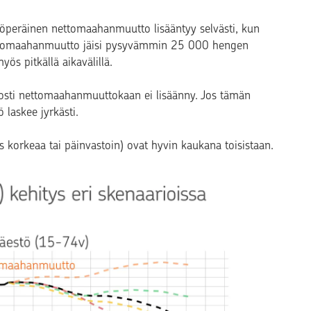
ä työperäinen nettomaahanmuutto lisääntyy selvästi, kun
 nettomaahanmuutto jäisi pysyvämmin 25 000 hengen
yös pitkällä aikavälillä.
kosti nettomaahanmuuttokaan ei lisäänny. Jos tämän
 laskee jyrkästi.
korkeaa tai päinvastoin) ovat hyvin kaukana toisistaan.