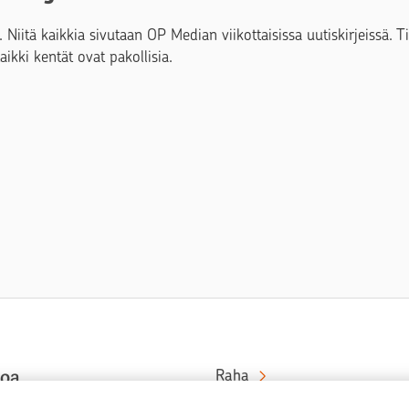
. Niitä kaikkia sivutaan OP Median viikottaisissa uutiskirjeissä. 
Kaikki kentät ovat pakollisia.
toa
Raha
Koti