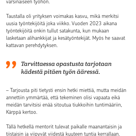
varsinaiseen työhön.
Taustalla oli yrityksen voimakas kasvu, mikä merkitsi
uusia työntekijöitä joka viikko. Vuoden 2023 aikana
työntekijöitä onkin tullut satakunta, kun mukaan
lasketaan alihankkijat ja kesätyöntekijät. Myös he saavat
kattavan perehdytyksen.
Tarvittaessa opastusta tarjotaan
kädestä pitäen työn ääressä.
– Tarjousta piti tietysti ensin hetki miettiä, mutta meidän
annettiin ymmärtää, että tekeminen olisi vapaata eikä
meidän tarvitsisi enää sitoutua tiukkoihin tuntimääriin,
Kärppä kertoo.
Tällä hetkellä mentorit tulevat paikalle maanantaisin ja
tiistaisin ja viipyvät viidestä kuuteen tuntia kerrallaan.