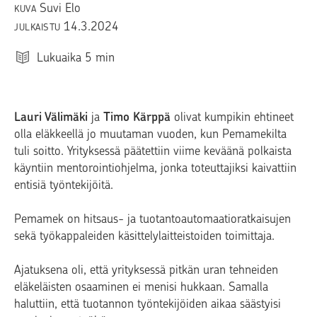
Suvi Elo
KUVA
14.3.2024
JULKAISTU
Lukuaika
5
min
Lauri Välimäki
ja
Timo Kärppä
olivat kumpikin ehtineet
olla eläkkeellä jo muutaman vuoden, kun Pemamekilta
tuli soitto. Yrityksessä päätettiin viime keväänä polkaista
käyntiin mentorointiohjelma, jonka toteuttajiksi kaivattiin
entisiä työntekijöitä.
Pemamek on hitsaus- ja tuotantoautomaatioratkaisujen
sekä työkappaleiden käsittelylaitteistoiden toimittaja.
Ajatuksena oli, että yrityksessä pitkän uran tehneiden
eläkeläisten osaaminen ei menisi hukkaan. Samalla
haluttiin, että tuotannon työntekijöiden aikaa säästyisi