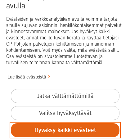
avulla
Blogit ja puheenvuorot
Osuuspankit
Evästeiden ja verkkoanalytiikan avulla voimme tarjota
sinulle sujuvan asioinnin, henkilökohtaisemmat palvelut
Op.fi
OP Koti
Pohjola Vahinkoapu
ja kiinnostavammat mainokset. Jos hyväksyt kaikki
evästeet, annat meille luvan kerätä ja käyttää tietojasi
Facebook
X
LinkedIn
Instagram
OP Pohjolan palvelujen kehittämiseen ja mainonnan
kohdentamiseen. Voit myös valita, mitä evästeitä sallit.
Osa evästeistä on sivustojemme luotettavan ja
turvallisen toiminnan kannalta välttämättömiä.
© OP Pohjola
Lue lisää evästeistä
Info
Käyttöehdot
Jatka välttämättömillä
Saavutettavuusseloste
Evästeiden käyttö
Valitse hyväksyttävät
Tilaa uutiskirje
Hyväksy kaikki evästeet
Tietosuoja