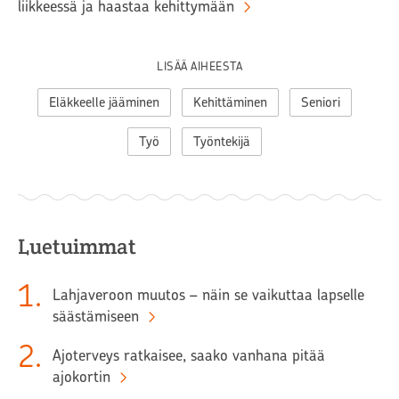
liikkeessä ja haastaa kehittymään
LISÄÄ AIHEESTA
Eläkkeelle jääminen
Kehittäminen
Seniori
Työ
Työntekijä
Luetuimmat
1
.
Lahjaveroon muutos – näin se vaikuttaa lapselle
säästämiseen
2
.
Ajoterveys ratkaisee, saako vanhana pitää
ajokortin