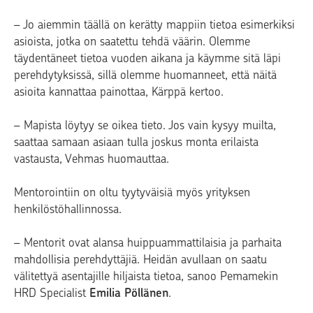
– Jo aiemmin täällä on kerätty mappiin tietoa esimerkiksi
asioista, jotka on saatettu tehdä väärin. Olemme
täydentäneet tietoa vuoden aikana ja käymme sitä läpi
perehdytyksissä, sillä olemme huomanneet, että näitä
asioita kannattaa painottaa, Kärppä kertoo.
– Mapista löytyy se oikea tieto. Jos vain kysyy muilta,
saattaa samaan asiaan tulla joskus monta erilaista
vastausta, Vehmas huomauttaa.
Mentorointiin on oltu tyytyväisiä myös yrityksen
henkilöstöhallinnossa.
– Mentorit ovat alansa huippuammattilaisia ja parhaita
mahdollisia perehdyttäjiä. Heidän avullaan on saatu
välitettyä asentajille hiljaista tietoa, sanoo Pemamekin
HRD Specialist
Emilia Pöllänen
.