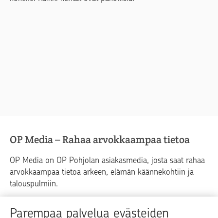
OP Media – Rahaa arvokkaampaa tietoa
OP Media on OP Pohjolan asiakasmedia, josta saat rahaa
arvokkaampaa tietoa arkeen, elämän käännekohtiin ja
talouspulmiin.
Raha
Koti
Elämä
Yrityselämä
Parempaa palvelua evästeiden