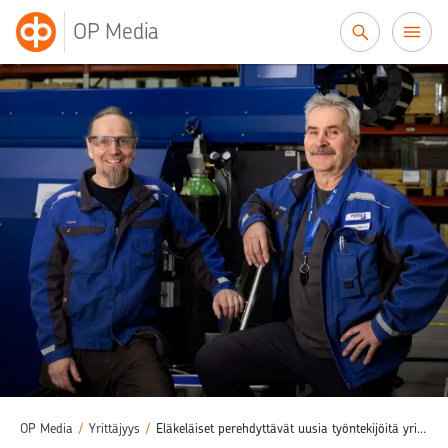
Siirry sisältöön
OP Media
OP Media
/
Yrittäjyys
/
Eläkeläiset perehdyttävät uusia työntekijöitä yrityksessä