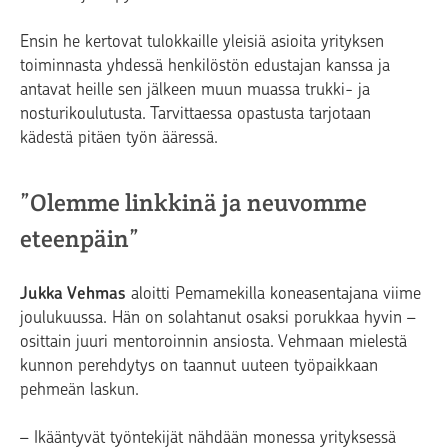
Ensin he kertovat tulokkaille yleisiä asioita yrityksen
toiminnasta yhdessä henkilöstön edustajan kanssa ja
antavat heille sen jälkeen muun muassa trukki- ja
nosturikoulutusta. Tarvittaessa opastusta tarjotaan
kädestä pitäen työn ääressä.
”Olemme linkkinä ja neuvomme
eteenpäin”
Jukka Vehmas
aloitti Pemamekilla koneasentajana viime
joulukuussa. Hän on solahtanut osaksi porukkaa hyvin –
osittain juuri mentoroinnin ansiosta. Vehmaan mielestä
kunnon perehdytys on taannut uuteen työpaikkaan
pehmeän laskun.
– Ikääntyvät työntekijät nähdään monessa yrityksessä