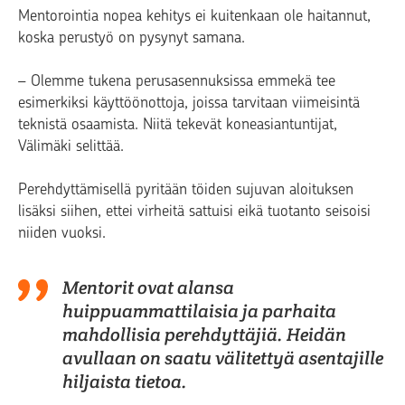
Mentorointia nopea kehitys ei kuitenkaan ole haitannut,
koska perustyö on pysynyt samana.
– Olemme tukena perusasennuksissa emmekä tee
esimerkiksi käyttöönottoja, joissa tarvitaan viimeisintä
teknistä osaamista. Niitä tekevät koneasiantuntijat,
Välimäki selittää.
Perehdyttämisellä pyritään töiden sujuvan aloituksen
lisäksi siihen, ettei virheitä sattuisi eikä tuotanto seisoisi
niiden vuoksi.
Mentorit ovat alansa
huippuammattilaisia ja parhaita
mahdollisia perehdyttäjiä. Heidän
avullaan on saatu välitettyä asentajille
hiljaista tietoa.