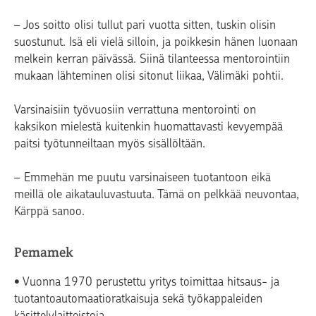
– Jos soitto olisi tullut pari vuotta sitten, tuskin olisin
suostunut. Isä eli vielä silloin, ja poikkesin hänen luonaan
melkein kerran päivässä. Siinä tilanteessa mentorointiin
mukaan lähteminen olisi sitonut liikaa, Välimäki pohtii.
Varsinaisiin työvuosiin verrattuna mentorointi on
kaksikon mielestä kuitenkin huomattavasti kevyempää
paitsi työtunneiltaan myös sisällöltään.
– Emmehän me puutu varsinaiseen tuotantoon eikä
meillä ole aikatauluvastuuta. Tämä on pelkkää neuvontaa,
Kärppä sanoo.
Pemamek
• Vuonna 1970 perustettu yritys toimittaa hitsaus- ja
tuotantoautomaatioratkaisuja sekä työkappaleiden
käsittelylaitteistoja.