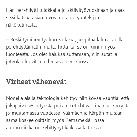
Hän perehdytti tulokkaita jo aktiivityövuosinaan ja osaa
siksi katsoa asiaa myös tuotantotyöntekijän
näkökulmasta.
– Keskittyminen työhön katkeaa, jos pitää lähteä välillä
perehdyttämään muita. Totta kai se on kiinni myös
luonteesta. Jos olet halukas auttamaan, niin autat ja
jotenkin luovit muiden asioiden kanssa.
Virheet vähenevät
Monella alalla teknologia kehittyy niin kovaa vauhtia, että
jokapäiväisestä työstä pois olleet ehtivät tipahtaa kärryiltä
jo muutamassa vuodessa. Välimäen ja Kärpän mukaan
sama koskee osittain myös Pemamekiä, jossa
automatiikka on kehittynyt kaikissa laitteissa.