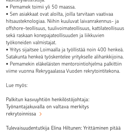
• Pemamek toimii yli 50 maassa.
• Sen asiakkaat ovat aloilta, joilla tarvitaan vaativaa
hitsausteknologiaa. Niihin kuuluvat laivanrakennus- ja
offshore-teollisuus, tuulivoimateollisuus, kattilateollisuus
sekä raskaan konepajateollisuuden ja liikkuvien
työkoneiden valmistajat.
• Yritys sijaitsee Loimaalla ja työllistää noin 400 henkeä.
Satakunta henkeä työskentelee yritykselle alihankkijoina.
• Pemamekin eläkeläisten mentorointiohjelma palkittiin
viime vuonna Rekrygaalassa Vuoden rekrytointitekona.
Lue myös:
Palkitun kasvuyhtiön henkilöstöjohtaja:
Työnantajakuvalla on valtava merkitys
rekrytoinnissa
Tulevaisuudentutkija Elina Hiltunen: Yrittäminen pitää