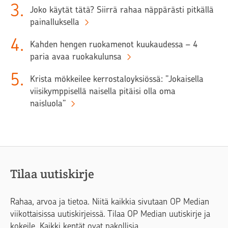
3
.
Joko käytät tätä? Siirrä rahaa näppärästi pitkällä
painalluksella
4
.
Kahden hengen ruokamenot kuukaudessa – 4
paria avaa ruokakulunsa
5
.
Krista mökkeilee kerrostaloyksiössä: ”Jokaisella
viisikymppisellä naisella pitäisi olla oma
naisluola”
Tilaa uutiskirje
Rahaa, arvoa ja tietoa. Niitä kaikkia sivutaan OP Median
viikottaisissa uutiskirjeissä. Tilaa OP Median uutiskirje ja
kokeile. Kaikki kentät ovat pakollisia.