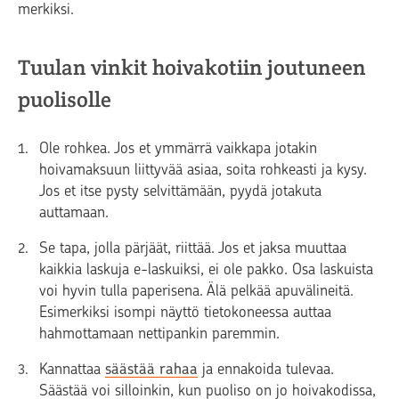
merkiksi.
Tuulan vinkit hoivakotiin joutuneen
puolisolle
Ole rohkea. Jos et ymmärrä vaikkapa jotakin
hoivamaksuun liittyvää asiaa, soita rohkeasti ja kysy.
Jos et itse pysty selvittämään, pyydä jotakuta
auttamaan.
Se tapa, jolla pärjäät, riittää. Jos et jaksa muuttaa
kaikkia laskuja e-laskuiksi, ei ole pakko. Osa laskuista
voi hyvin tulla paperisena. Älä pelkää apuvälineitä.
Esimerkiksi isompi näyttö tietokoneessa auttaa
hahmottamaan nettipankin paremmin.
Kannattaa
säästää rahaa
ja ennakoida tulevaa.
Säästää voi silloinkin, kun puoliso on jo hoivakodissa,