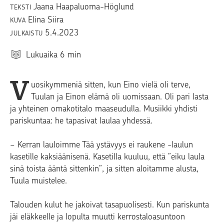
Jaana Haapaluoma-Höglund
TEKSTI
Elina Siira
KUVA
5.4.2023
JULKAISTU
Lukuaika
6
min
V
uosikymmeniä sitten, kun Eino vielä oli terve,
Tuulan ja Einon elämä oli uomissaan. Oli pari lasta
ja yhteinen omakotitalo maaseudulla. Musiikki yhdisti
pariskuntaa: he tapasivat laulaa yhdessä.
− Kerran lauloimme Tää ystävyys ei raukene -laulun
kasetille kaksiäänisenä. Kasetilla kuuluu, että ”eiku laula
sinä toista ääntä sittenkin”, ja sitten aloitamme alusta,
Tuula muistelee.
Talouden kulut he jakoivat tasapuolisesti. Kun pariskunta
jäi eläkkeelle ja lopulta muutti kerrostaloasuntoon