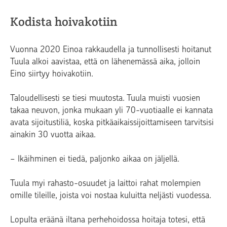
Kodista hoivakotiin
Vuonna 2020 Einoa rakkaudella ja tunnollisesti hoitanut
Tuula alkoi aavistaa, että on lähenemässä aika, jolloin
Eino siirtyy hoivakotiin.
Taloudellisesti se tiesi muutosta. Tuula muisti vuosien
takaa neuvon, jonka mukaan yli 70-vuotiaalle ei kannata
avata sijoitustiliä, koska pitkäaikaissijoittamiseen tarvitsisi
ainakin 30 vuotta aikaa.
− Ikäihminen ei tiedä, paljonko aikaa on jäljellä.
Tuula myi rahasto-osuudet ja laittoi rahat molempien
omille tileille, joista voi nostaa kuluitta neljästi vuodessa.
Lopulta eräänä iltana perhehoidossa hoitaja totesi, että