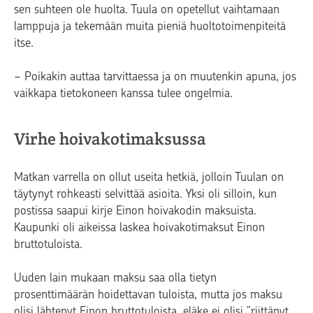
sen suhteen ole huolta. Tuula on opetellut vaihtamaan
lamppuja ja tekemään muita pieniä huoltotoimenpiteitä
itse.
− Poikakin auttaa tarvittaessa ja on muutenkin apuna, jos
vaikkapa tietokoneen kanssa tulee ongelmia.
Virhe hoivakotimaksussa
Matkan varrella on ollut useita hetkiä, jolloin Tuulan on
täytynyt rohkeasti selvittää asioita. Yksi oli silloin, kun
postissa saapui kirje Einon hoivakodin maksuista.
Kaupunki oli aikeissa laskea hoivakotimaksut Einon
bruttotuloista.
Uuden lain mukaan maksu saa olla tietyn
prosenttimäärän hoidettavan tuloista, mutta jos maksu
olisi lähtenyt Einon bruttotuloista, eläke ei olisi ”riittänyt