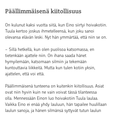
Päällimmäisenä kiitollisuus
On kulunut kaksi vuotta siitä, kun Eino siirtyi hoivakotiin.
Tuula kertoo joskus ihmetelleensä, kun joku sanoi
olevansa elävän leski. Nyt hän ymmärtää, että niin se on.
− Sillä hetkellä, kun olen puolisoa katsomassa, en
tietenkään ajattele niin. On ihana saada hänet
hymyilemään, katsomaan silmiin ja tekemään
kuntouttavia liikkeitä. Mutta kun tulen kotiin yksin,
ajattelen, että voi että.
Päällimmäisenä tunteena on kuitenkin kiitollisuus. Asiat
ovat niin hyvin kuin ne vain voivat tässä tilanteessa
olla. Mennessään Einon luo hoivakotiin Tuula laulaa.
Vaikka Eino ei enää yhdy lauluun, hän tapailee huulillaan
laulun sanoja, ja hänen silmänsä syttyvät tutun laulun