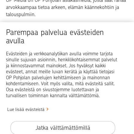
arvokkaampaa tietoa arkeen, elämän käännekohtiin ja
talouspulmiin.
Raha
Koti
Elämä
Yrityselämä
Parempaa palvelua evästeiden
avulla
Blogit ja puheenvuorot
Osuuspankit
Evästeiden ja verkkoanalytiikan avulla voimme tarjota
sinulle sujuvan asioinnin, henkilökohtaisemmat palvelut
Op.fi
OP Koti
Pohjola Vahinkoapu
ja kiinnostavammat mainokset. Jos hyväksyt kaikki
evästeet, annat meille luvan kerätä ja käyttää tietojasi
Facebook
X
LinkedIn
Instagram
OP Pohjolan palvelujen kehittämiseen ja mainonnan
kohdentamiseen. Voit myös valita, mitä evästeitä sallit.
Osa evästeistä on sivustojemme luotettavan ja
turvallisen toiminnan kannalta välttämättömiä.
© OP Pohjola
Lue lisää evästeistä
Info
Käyttöehdot
Jatka välttämättömillä
Saavutettavuusseloste