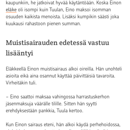
kaupunkiin, he jatkoivat hyvää käytäntöään. Koska Einon
eläke
oli isompi kuin Tuulan, Eino maksoi isomman
osuuden kaikista menoista. Lisäksi kumpikin säästi joka
kuukausi rahastoon pienen summan.
Muistisairauden edetessä vastuu
lisääntyi
Eläkkeellä Einon muistisairaus alkoi oireilla. Hän unohteli
asioita eikä aina osannut käyttää päivittäisiä tavaroita.
Virheitäkin tuli.
− Eino saattoi maksaa vahingossa harrastuskerhon
jäsenmaksuja väärälle tilille. Sitten hän syytti
erehdyksestään pankkia, Tuula kertoo.
Kun Einon sairaus eteni, hän alkoi käydä perhehoidossa,