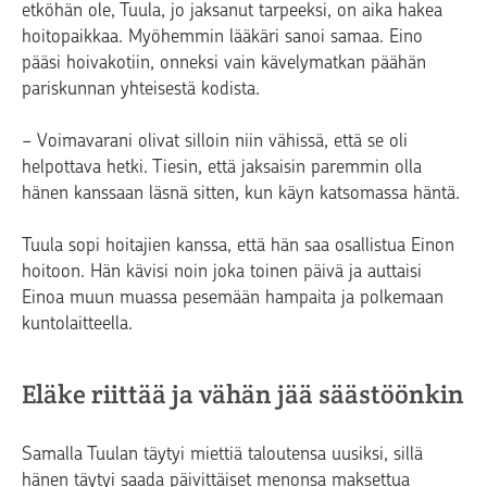
etköhän ole, Tuula, jo jaksanut tarpeeksi, on aika hakea
hoitopaikkaa. Myöhemmin lääkäri sanoi samaa. Eino
pääsi hoivakotiin, onneksi vain kävelymatkan päähän
pariskunnan yhteisestä kodista.
− Voimavarani olivat silloin niin vähissä, että se oli
helpottava hetki. Tiesin, että jaksaisin paremmin olla
hänen kanssaan läsnä sitten, kun käyn katsomassa häntä.
Tuula sopi hoitajien kanssa, että hän saa osallistua Einon
hoitoon. Hän kävisi noin joka toinen päivä ja auttaisi
Einoa muun muassa pesemään hampaita ja polkemaan
kuntolaitteella.
Eläke riittää ja vähän jää säästöönkin
Samalla Tuulan täytyi miettiä taloutensa uusiksi, sillä
hänen täytyi saada päivittäiset menonsa maksettua