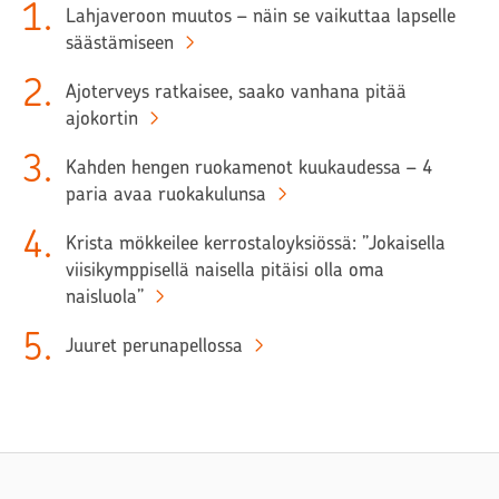
1
.
Lahjaveroon muutos – näin se vaikuttaa lapselle
säästämiseen
2
.
Ajoterveys ratkaisee, saako vanhana pitää
ajokortin
3
.
Kahden hengen ruokamenot kuukaudessa – 4
paria avaa ruokakulunsa
4
.
Krista mökkeilee kerrostaloyksiössä: ”Jokaisella
viisikymppisellä naisella pitäisi olla oma
naisluola”
5
.
Juuret perunapellossa