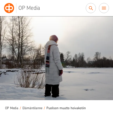
Siirry sisältöön
OP Media
OP Media
/
Elämäntilanne
/
Puolison muutto hoivakotiin