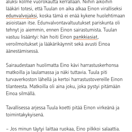
aluksi kolme vuorokautta kerrallaan. Niihin aikoihin
lääkäri totesi, että Tuulan on aika alkaa Einon viralliseksi
edunvalvojaksi
, koska tämä ei enää kykene huolehtimaan
asioistaan itse. Edunvalvontavaltuutukset pariskunta oli
tehnyt jo aiemmin, ennen Einon sairastumista. Tuulan
vastuu lisääntyi: hän hoiti Einon
pankkiasiat
,
veroilmoitukset ja lääkärikäynnit sekä avusti Einoa
äänestämisessä.
Sairaudestaan huolimatta Eino kävi harrastuskerhonsa
matkoilla ja laulamassa ja näki tuttavia. Tuula piti
turvaverkoston lähellä ja kertoi harrastustovereille Einon
tilanteesta. Matkoilla oli aina joku, joka pystyi pitämään
Einoa silmällä.
Tavallisessa arjessa Tuula koetti pitää Einon virkeänä ja
toimintakykyisenä.
− Jos minun täytyi laittaa ruokaa, Eino pilkkoi salaattia.