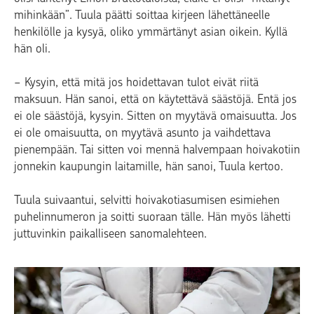
mihinkään”. Tuula päätti soittaa kirjeen lähettäneelle
henkilölle ja kysyä, oliko ymmärtänyt asian oikein. Kyllä
hän oli.
− Kysyin, että mitä jos hoidettavan tulot eivät riitä
maksuun. Hän sanoi, että on käytettävä säästöjä. Entä jos
ei ole säästöjä, kysyin. Sitten on myytävä omaisuutta. Jos
ei ole omaisuutta, on myytävä asunto ja vaihdettava
pienempään. Tai sitten voi mennä halvempaan hoivakotiin
jonnekin kaupungin laitamille, hän sanoi, Tuula kertoo.
Tuula suivaantui, selvitti hoivakotiasumisen esimiehen
puhelinnumeron ja soitti suoraan tälle. Hän myös lähetti
juttuvinkin paikalliseen sanomalehteen.