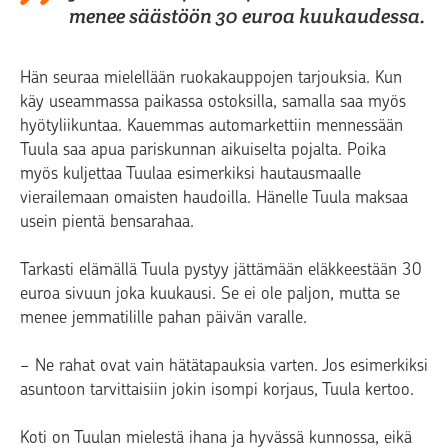
menee säästöön 30 euroa kuukaudessa.
Hän seuraa mielellään ruokakauppojen tarjouksia. Kun
käy useammassa paikassa ostoksilla, samalla saa myös
hyötyliikuntaa. Kauemmas automarkettiin mennessään
Tuula saa apua pariskunnan aikuiselta pojalta. Poika
myös kuljettaa Tuulaa esimerkiksi hautausmaalle
vierailemaan omaisten haudoilla. Hänelle Tuula maksaa
usein pientä bensarahaa.
Tarkasti elämällä Tuula pystyy jättämään eläkkeestään 30
euroa sivuun joka kuukausi. Se ei ole paljon, mutta se
menee jemmatilille pahan päivän varalle.
− Ne rahat ovat vain hätätapauksia varten. Jos esimerkiksi
asuntoon tarvittaisiin jokin isompi korjaus, Tuula kertoo.
Koti on Tuulan mielestä ihana ja hyvässä kunnossa, eikä