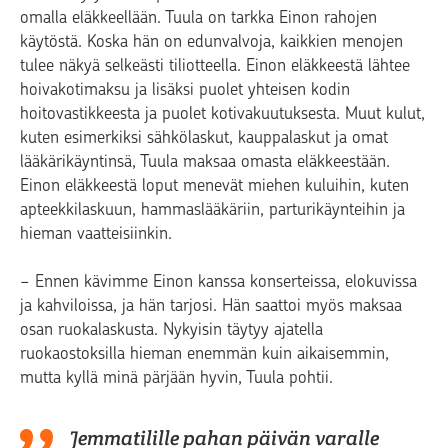
omalla eläkkeellään. Tuula on tarkka Einon rahojen
käytöstä. Koska hän on edunvalvoja, kaikkien menojen
tulee näkyä selkeästi tiliotteella. Einon eläkkeestä lähtee
hoivakotimaksu ja lisäksi puolet yhteisen kodin
hoitovastikkeesta ja puolet kotivakuutuksesta. Muut kulut,
kuten esimerkiksi sähkölaskut, kauppalaskut ja omat
lääkärikäyntinsä, Tuula maksaa omasta eläkkeestään.
Einon eläkkeestä loput menevät miehen kuluihin, kuten
apteekkilaskuun, hammaslääkäriin, parturikäynteihin ja
hieman vaatteisiinkin.
− Ennen kävimme Einon kanssa konserteissa, elokuvissa
ja kahviloissa, ja hän tarjosi. Hän saattoi myös maksaa
osan ruokalaskusta. Nykyisin täytyy ajatella
ruokaostoksilla hieman enemmän kuin aikaisemmin,
mutta kyllä minä pärjään hyvin, Tuula pohtii.
Jemmatilille pahan päivän varalle