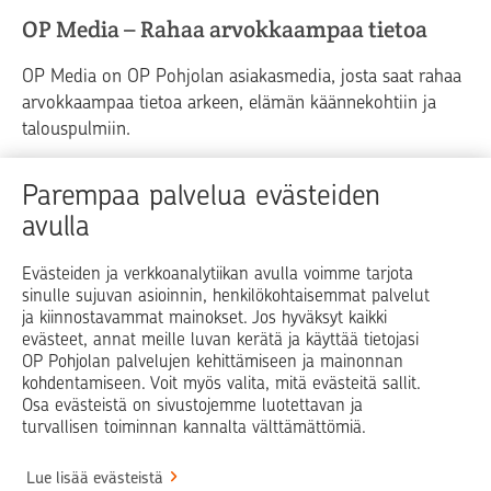
OP Media – Rahaa arvokkaampaa tietoa
OP Media on OP Pohjolan asiakasmedia, josta saat rahaa
arvokkaampaa tietoa arkeen, elämän käännekohtiin ja
talouspulmiin.
Raha
Koti
Elämä
Yrityselämä
Parempaa palvelua evästeiden
avulla
Blogit ja puheenvuorot
Osuuspankit
Evästeiden ja verkkoanalytiikan avulla voimme tarjota
sinulle sujuvan asioinnin, henkilökohtaisemmat palvelut
Op.fi
OP Koti
Pohjola Vahinkoapu
ja kiinnostavammat mainokset. Jos hyväksyt kaikki
evästeet, annat meille luvan kerätä ja käyttää tietojasi
Facebook
X
LinkedIn
Instagram
OP Pohjolan palvelujen kehittämiseen ja mainonnan
kohdentamiseen. Voit myös valita, mitä evästeitä sallit.
Osa evästeistä on sivustojemme luotettavan ja
turvallisen toiminnan kannalta välttämättömiä.
© OP Pohjola
Lue lisää evästeistä