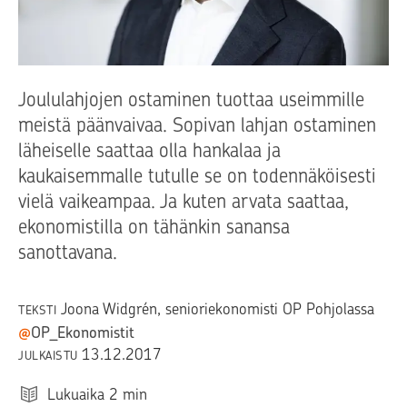
Joululahjojen ostaminen tuottaa useimmille
meistä päänvaivaa. Sopivan lahjan ostaminen
läheiselle saattaa olla hankalaa ja
kaukaisemmalle tutulle se on todennäköisesti
vielä vaikeampaa. Ja kuten arvata saattaa,
ekonomistilla on tähänkin sanansa
sanottavana.
Joona Widgrén
, senioriekonomisti OP Pohjolassa
TEKSTI
@
OP_Ekonomistit
13.12.2017
JULKAISTU
Lukuaika
2
min