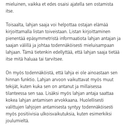
mieluinen, vaikka et edes osaisi ajatella sen ostamista
itse.
Toisaalta, lahjan saaja voi helpottaa ostajan elämää
kirjoittamalla listan toiveistaan. Listan kirjoittaminen
pienentää epäsymmetristä informaatiota lahjan antajan ja
saajan välillä ja johtaa todennäköisesti mieluisampaan
lahjaan. Tämä tietenkin edellyttää, että lahjan saaja tietää
itse mitä haluaa tai tarvitsee.
On myös todennäköistä, että lahja ei ole ainoastaan sen
hinnan funktio. Lahjan arvoon vaikuttavat myös muut
tekijät, kuten kuka sen on antanut ja millaisessa
tilanteessa sen saa. Lisäksi myös lahjan antaja saattaa
kokea lahjan antamisen arvokkaana. Huolellisesti
valittujen lahjojen antamisesta syntyy todennäköisesti
myös positiivisia ulkoisvaikutuksia, kuten esimerkiksi
joulumieltä.