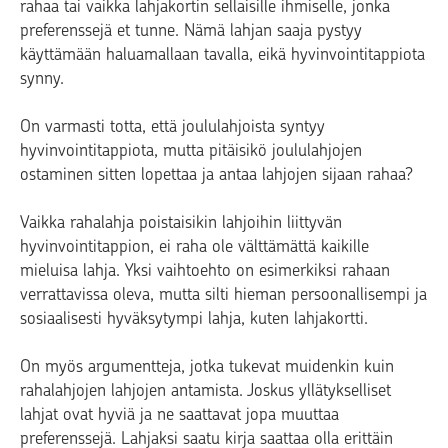
rahaa tai vaikka lahjakortin sellaisille ihmiselle, jonka
preferenssejä et tunne. Nämä lahjan saaja pystyy
käyttämään haluamallaan tavalla, eikä hyvinvointitappiota
synny.
On varmasti totta, että joululahjoista syntyy
hyvinvointitappiota, mutta pitäisikö joululahjojen
ostaminen sitten lopettaa ja antaa lahjojen sijaan rahaa?
Vaikka rahalahja poistaisikin lahjoihin liittyvän
hyvinvointitappion, ei raha ole välttämättä kaikille
mieluisa lahja. Yksi vaihtoehto on esimerkiksi rahaan
verrattavissa oleva, mutta silti hieman persoonallisempi ja
sosiaalisesti hyväksytympi lahja, kuten lahjakortti.
On myös argumentteja, jotka tukevat muidenkin kuin
rahalahjojen lahjojen antamista. Joskus yllätykselliset
lahjat ovat hyviä ja ne saattavat jopa muuttaa
preferenssejä. Lahjaksi saatu kirja saattaa olla erittäin