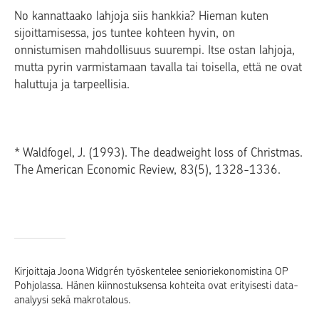
No kannattaako lahjoja siis hankkia? Hieman kuten
sijoittamisessa, jos tuntee kohteen hyvin, on
onnistumisen mahdollisuus suurempi. Itse ostan lahjoja,
mutta pyrin varmistamaan tavalla tai toisella, että ne ovat
haluttuja ja tarpeellisia.
* Waldfogel, J. (1993). The deadweight loss of Christmas.
The American Economic Review, 83(5), 1328-1336.
Kirjoittaja Joona Widgrén työskentelee senioriekonomistina OP
Pohjolassa. Hänen kiinnostuksensa kohteita ovat erityisesti data-
analyysi sekä makrotalous.