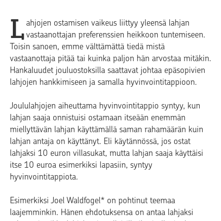
L
ahjojen ostamisen vaikeus liittyy yleensä lahjan
vastaanottajan preferenssien heikkoon tuntemiseen.
Toisin sanoen, emme välttämättä tiedä mistä
vastaanottaja pitää tai kuinka paljon hän arvostaa mitäkin.
Hankaluudet jouluostoksilla saattavat johtaa epäsopivien
lahjojen hankkimiseen ja samalla hyvinvointitappioon.
Joululahjojen aiheuttama hyvinvointitappio syntyy, kun
lahjan saaja onnistuisi ostamaan itseään enemmän
miellyttävän lahjan käyttämällä saman rahamäärän kuin
lahjan antaja on käyttänyt. Eli käytännössä, jos ostat
lahjaksi 10 euron villasukat, mutta lahjan saaja käyttäisi
itse 10 euroa esimerkiksi lapasiin, syntyy
hyvinvointitappiota.
Esimerkiksi Joel Waldfogel* on pohtinut teemaa
laajemminkin. Hänen ehdotuksensa on antaa lahjaksi