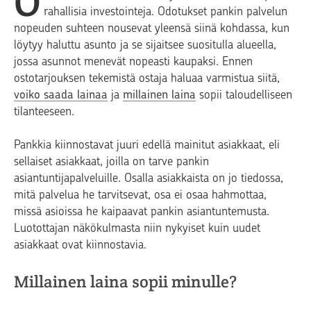
O
rahallisia investointeja. Odotukset pankin palvelun
nopeuden suhteen nousevat yleensä siinä kohdassa, kun
löytyy haluttu asunto ja se sijaitsee suositulla alueella,
jossa asunnot menevät nopeasti kaupaksi. Ennen
ostotarjouksen tekemistä ostaja haluaa varmistua siitä,
voiko saada lainaa
ja
millainen laina
sopii taloudelliseen
tilanteeseen.
Pankkia kiinnostavat juuri edellä mainitut asiakkaat, eli
sellaiset asiakkaat, joilla on tarve pankin
asiantuntijapalveluille. Osalla asiakkaista on jo tiedossa,
mitä palvelua he tarvitsevat, osa ei osaa hahmottaa,
missä asioissa he kaipaavat pankin asiantuntemusta.
Luotottajan näkökulmasta niin nykyiset kuin uudet
asiakkaat ovat kiinnostavia.
Millainen laina sopii minulle?