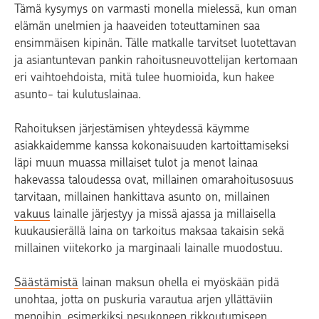
Tämä kysymys on varmasti monella mielessä, kun oman
elämän unelmien ja haaveiden toteuttaminen saa
ensimmäisen kipinän. Tälle matkalle tarvitset luotettavan
ja asiantuntevan pankin rahoitusneuvottelijan kertomaan
eri vaihtoehdoista, mitä tulee huomioida, kun hakee
asunto- tai kulutuslainaa.
Rahoituksen järjestämisen yhteydessä käymme
asiakkaidemme kanssa kokonaisuuden kartoittamiseksi
läpi muun muassa millaiset tulot ja menot lainaa
hakevassa taloudessa ovat, millainen omarahoitusosuus
tarvitaan, millainen hankittava asunto on, millainen
vakuus
lainalle järjestyy ja missä ajassa ja millaisella
kuukausierällä laina on tarkoitus maksaa takaisin sekä
millainen viitekorko ja marginaali lainalle muodostuu.
Säästämistä
lainan maksun ohella ei myöskään pidä
unohtaa, jotta on puskuria varautua arjen yllättäviin
menoihin, esimerkiksi pesukoneen rikkoutumiseen.