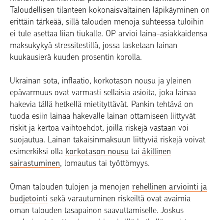
Taloudellisen tilanteen kokonaisvaltainen läpikäyminen on
erittäin tärkeää, sillä talouden menoja suhteessa tuloihin
ei tule asettaa liian tiukalle. OP arvioi laina-asiakkaidensa
maksukykyä stressitestillä, jossa lasketaan lainan
kuukausierä kuuden prosentin korolla.
Ukrainan sota, inflaatio, korkotason nousu ja yleinen
epävarmuus ovat varmasti sellaisia asioita, joka lainaa
hakevia tällä hetkellä mietityttävät. Pankin tehtävä on
tuoda esiin lainaa hakevalle lainan ottamiseen liittyvät
riskit ja kertoa vaihtoehdot, joilla riskejä vastaan voi
suojautua. Lainan takaisinmaksuun liittyviä riskejä voivat
esimerkiksi olla
korkotason nousu
tai
äkillinen
sairastuminen
, lomautus tai työttömyys.
Oman talouden tulojen ja menojen
rehellinen arviointi ja
budjetointi
sekä varautuminen riskeiltä ovat avaimia
oman talouden tasapainon saavuttamiselle. Joskus