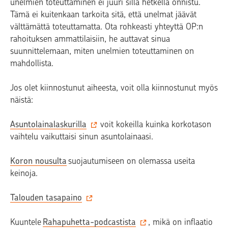
unelmien toteuttaminen ei juuri sillä hetkellä onnistu.
Tämä ei kuitenkaan tarkoita sitä, että unelmat jäävät
välttämättä toteuttamatta. Ota rohkeasti yhteyttä OP:n
rahoituksen ammattilaisiin, he auttavat sinua
suunnittelemaan, miten unelmien toteuttaminen on
mahdollista.
Jos olet kiinnostunut aiheesta, voit olla kiinnostunut myös
näistä:
Asuntolainalaskurilla‍
voit kokeilla kuinka korkotason
vaihtelu vaikuttaisi sinun asuntolainaasi.
Koron nousulta
suojautumiseen on olemassa useita
keinoja.
Talouden tasapaino
Kuuntele
Rahapuhetta-podcastista‍
, mikä on inflaatio