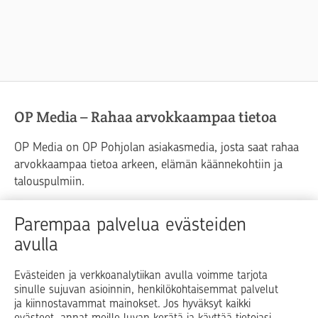
OP Media – Rahaa arvokkaampaa tietoa
OP Media on OP Pohjolan asiakasmedia, josta saat rahaa
arvokkaampaa tietoa arkeen, elämän käännekohtiin ja
talouspulmiin.
Raha
Koti
Elämä
Yrityselämä
Parempaa palvelua evästeiden
avulla
Blogit ja puheenvuorot
Osuuspankit
Evästeiden ja verkkoanalytiikan avulla voimme tarjota
sinulle sujuvan asioinnin, henkilökohtaisemmat palvelut
Op.fi
OP Koti
Pohjola Vahinkoapu
ja kiinnostavammat mainokset. Jos hyväksyt kaikki
evästeet, annat meille luvan kerätä ja käyttää tietojasi