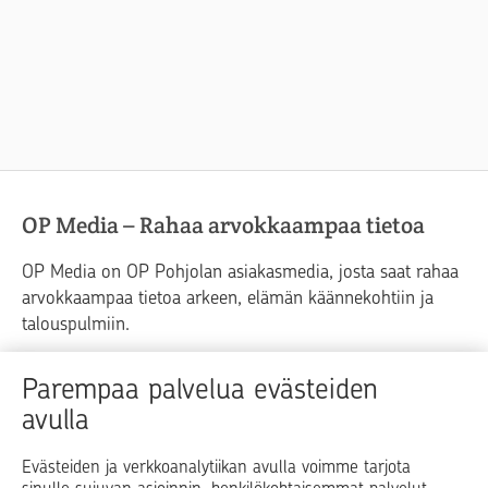
OP Media – Rahaa arvokkaampaa tietoa
OP Media on OP Pohjolan asiakasmedia, josta saat rahaa
arvokkaampaa tietoa arkeen, elämän käännekohtiin ja
talouspulmiin.
Raha
Koti
Elämä
Yrityselämä
Parempaa palvelua evästeiden
avulla
Blogit ja puheenvuorot
Osuuspankit
Evästeiden ja verkkoanalytiikan avulla voimme tarjota