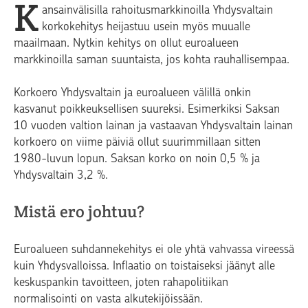
K
ansainvälisilla rahoitusmarkkinoilla Yhdysvaltain
korkokehitys heijastuu usein myös muualle
maailmaan. Nytkin kehitys on ollut euroalueen
markkinoilla saman suuntaista, jos kohta rauhallisempaa.
Korkoero Yhdysvaltain ja euroalueen välillä onkin
kasvanut poikkeuksellisen suureksi. Esimerkiksi Saksan
10 vuoden valtion lainan ja vastaavan Yhdysvaltain lainan
korkoero on viime päiviä ollut suurimmillaan sitten
1980-luvun lopun. Saksan korko on noin 0,5 % ja
Yhdysvaltain 3,2 %.
Mistä ero johtuu?
Euroalueen suhdannekehitys ei ole yhtä vahvassa vireessä
kuin Yhdysvalloissa. Inflaatio on toistaiseksi jäänyt alle
keskuspankin tavoitteen, joten rahapolitiikan
normalisointi on vasta alkutekijöissään.