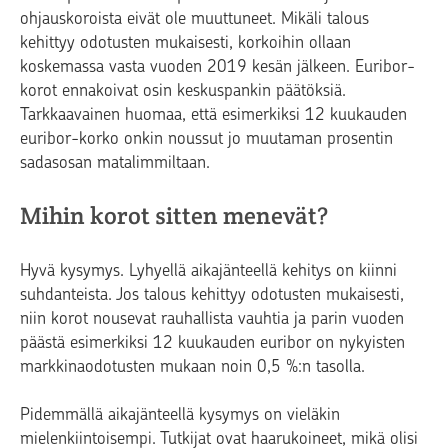
ohjauskoroista eivät ole muuttuneet. Mikäli talous
kehittyy odotusten mukaisesti, korkoihin ollaan
koskemassa vasta vuoden 2019 kesän jälkeen. Euribor-
korot ennakoivat osin keskuspankin päätöksiä.
Tarkkaavainen huomaa, että esimerkiksi 12 kuukauden
euribor-korko onkin noussut jo muutaman prosentin
sadasosan matalimmiltaan.
Mihin korot sitten menevät?
Hyvä kysymys. Lyhyellä aikajänteellä kehitys on kiinni
suhdanteista. Jos talous kehittyy odotusten mukaisesti,
niin korot nousevat rauhallista vauhtia ja parin vuoden
päästä esimerkiksi 12 kuukauden euribor on nykyisten
markkinaodotusten mukaan noin 0,5 %:n tasolla.
Pidemmällä aikajänteellä kysymys on vieläkin
mielenkiintoisempi. Tutkijat ovat haarukoineet, mikä olisi