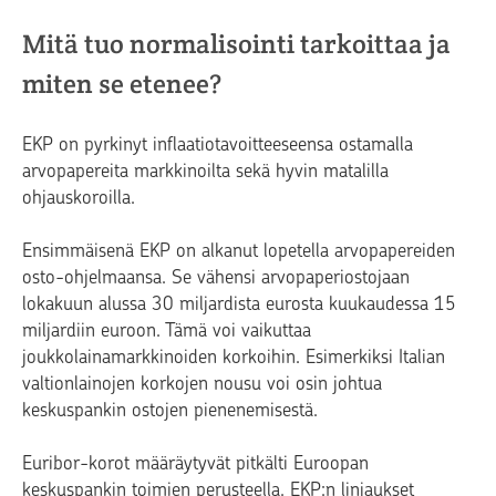
Mitä tuo normalisointi tarkoittaa ja
miten se etenee?
EKP on pyrkinyt inflaatiotavoitteeseensa ostamalla
arvopapereita markkinoilta sekä hyvin matalilla
ohjauskoroilla.
Ensimmäisenä EKP on alkanut lopetella arvopapereiden
osto-ohjelmaansa. Se vähensi arvopaperiostojaan
lokakuun alussa 30 miljardista eurosta kuukaudessa 15
miljardiin euroon. Tämä voi vaikuttaa
joukkolainamarkkinoiden korkoihin. Esimerkiksi Italian
valtionlainojen korkojen nousu voi osin johtua
keskuspankin ostojen pienenemisestä.
Euribor-korot määräytyvät pitkälti Euroopan
keskuspankin toimien perusteella. EKP:n linjaukset