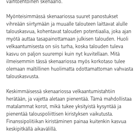
vaihtoehtoinen skenaario.
Myönteisimmässä skenaariossa suuret panostukset
vihreään siirtymään ja muualle talouteen laittavat alulle
talouskasvua, kohentavat talouden potentiaalia, joka ajan
myötä auttaa tasapainottamaan julkisen talouden. Huoli
velkaantumisesta on siis turha, koska talouden tuleva
kasvu on paljon suurempi kuin nyt kuvitellaan. Mitä
ilmeisemmin tässä skenaariossa myös korkotaso tulee
olemaan maltillinen huolimatta odottamattoman vahvasta
talouskasvusta.
Keskimmäisessä skenaariossa velkaantumistahtiin
herätään, ja vajetta aletaan pienentää. Tämä mahdollistaa
matalammat korot, mikä tukee yksityistä kysyntää ja
pienentää talouspoliittisen kiristyksen vaikutusta.
Finanssipolitiikan kiristäminen painaa kuitenkin kasvua
keskipitkällä aikavälillä.