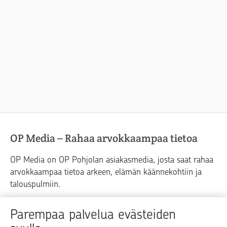
OP Media – Rahaa arvokkaampaa tietoa
OP Media on OP Pohjolan asiakasmedia, josta saat rahaa
arvokkaampaa tietoa arkeen, elämän käännekohtiin ja
talouspulmiin.
Raha
Koti
Elämä
Yrityselämä
Parempaa palvelua evästeiden
Blogit ja puheenvuorot
Osuuspankit