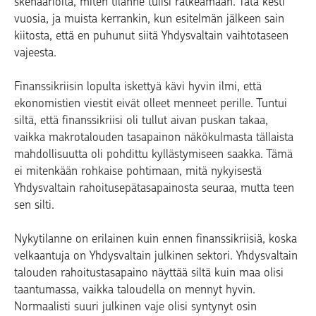
skenaarioita, miten tilanne tulisi ratkeamaan. Tätä kesti
vuosia, ja muista kerrankin, kun esitelmän jälkeen sain
kiitosta, että en puhunut siitä Yhdysvaltain vaihtotaseen
vajeesta.
Finanssikriisin lopulta iskettyä kävi hyvin ilmi, että
ekonomistien viestit eivät olleet menneet perille. Tuntui
siltä, että finanssikriisi oli tullut aivan puskan takaa,
vaikka makrotalouden tasapainon näkökulmasta tällaista
mahdollisuutta oli pohdittu kyllästymiseen saakka. Tämä
ei mitenkään rohkaise pohtimaan, mitä nykyisestä
Yhdysvaltain rahoitusepätasapainosta seuraa, mutta teen
sen silti.
Nykytilanne on erilainen kuin ennen finanssikriisiä, koska
velkaantuja on Yhdysvaltain julkinen sektori. Yhdysvaltain
talouden rahoitustasapaino näyttää siltä kuin maa olisi
taantumassa, vaikka taloudella on mennyt hyvin.
Normaalisti suuri julkinen vaje olisi syntynyt osin