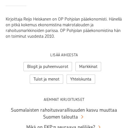
Kirjoittaja Reijo Heiskanen on OP Pohjolan pääekonomisti. Hänellä
on pitkä kokemus ekonomistina makrotalouden ja
rahoitusmarkkinoiden parissa. OP Pohjolan pääekonomistina hän
on toiminut vuodesta 2010.
LISÄÄ AIHEESTA
Blogit ja puheenvuorot
Markkinat
Tulot ja menot
Yhteiskunta
AIEMMAT KIRJOITUKSET
Suomalaisten rahoitusvarallisuuden kasvu muuttaa
Suomen taloutta
Mikä on EKP:n seuraava peliliike?