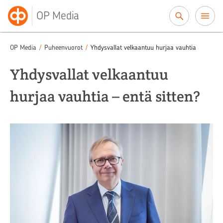
Siirry sisältöön
OP Media
OP Media
/
Puheenvuorot
/
Yhdysvallat velkaantuu hurjaa vauhtia
Yhdysvallat velkaantuu
hurjaa vauhtia – entä sitten?