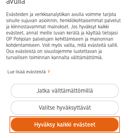
avulla
Evästeiden ja verkkoanalytiikan avulla voimme tarjota
sinulle sujuvan asioinnin, henkilökohtaisemmat palvelut
Op.fi
OP Koti
Pohjola Vahinkoapu
ja kiinnostavammat mainokset. Jos hyväksyt kaikki
evästeet, annat meille luvan kerätä ja käyttää tietojasi
Facebook
X
LinkedIn
Instagram
OP Pohjolan palvelujen kehittämiseen ja mainonnan
kohdentamiseen. Voit myös valita, mitä evästeitä sallit.
Osa evästeistä on sivustojemme luotettavan ja
turvallisen toiminnan kannalta välttämättömiä.
© OP Pohjola
Lue lisää evästeistä
Info
Käyttöehdot
Jatka välttämättömillä
Saavutettavuusseloste
Evästeiden käyttö
Valitse hyväksyttävät
Tilaa uutiskirje
Hyväksy kaikki evästeet
Tietosuoja