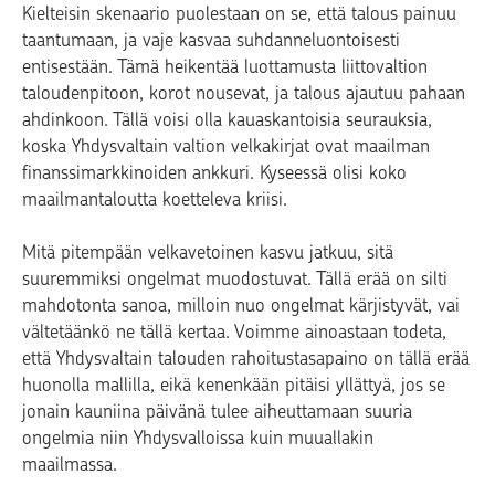
Kielteisin skenaario puolestaan on se, että talous painuu
taantumaan, ja vaje kasvaa suhdanneluontoisesti
entisestään. Tämä heikentää luottamusta liittovaltion
taloudenpitoon, korot nousevat, ja talous ajautuu pahaan
ahdinkoon. Tällä voisi olla kauaskantoisia seurauksia,
koska Yhdysvaltain valtion velkakirjat ovat maailman
finanssimarkkinoiden ankkuri. Kyseessä olisi koko
maailmantaloutta koetteleva kriisi.
Mitä pitempään velkavetoinen kasvu jatkuu, sitä
suuremmiksi ongelmat muodostuvat. Tällä erää on silti
mahdotonta sanoa, milloin nuo ongelmat kärjistyvät, vai
vältetäänkö ne tällä kertaa. Voimme ainoastaan todeta,
että Yhdysvaltain talouden rahoitustasapaino on tällä erää
huonolla mallilla, eikä kenenkään pitäisi yllättyä, jos se
jonain kauniina päivänä tulee aiheuttamaan suuria
ongelmia niin Yhdysvalloissa kuin muuallakin
maailmassa.