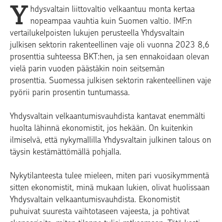
Y
hdysvaltain liittovaltio velkaantuu monta kertaa
nopeampaa vauhtia kuin Suomen valtio. IMF:n
vertailukelpoisten lukujen perusteella Yhdysvaltain
julkisen sektorin rakenteellinen vaje oli vuonna 2023 8,6
prosenttia suhteessa BKT:hen, ja sen ennakoidaan olevan
vielä parin vuoden päästäkin noin seitsemän
prosenttia. Suomessa julkisen sektorin rakenteellinen vaje
pyörii parin prosentin tuntumassa.
Yhdysvaltain velkaantumisvauhdista kantavat enemmälti
huolta lähinnä ekonomistit, jos hekään. On kuitenkin
ilmiselvä, että nykymallilla Yhdysvaltain julkinen talous on
täysin kestämättömällä pohjalla.
Nykytilanteesta tulee mieleen, miten pari vuosikymmentä
sitten ekonomistit, minä mukaan lukien, olivat huolissaan
Yhdysvaltain velkaantumisvauhdista. Ekonomistit
puhuivat suuresta vaihtotaseen vajeesta, ja pohtivat