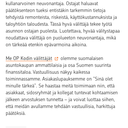
kullanarvoinen neuvonantaja. Ostajat haluavat
päätöksenteon tueksi entistäkin tarkemmin tietoja
tehdyistä remonteista, riskeistä, käyttökustannuksista ja
taloyhtiön taloudesta. Tässä hyvä välittäjä tekee työtä
asunnon ostajan puolesta. Luotettava, hyvää välitystapaa
noudattava välittäjä on puolueeton neuvonantaja, mikä
on tärkeää etenkin epävarmoina aikoina.
Me OP Kodin välittäjät
olemme suomalaisen
asuntokaupan ammattilaisia ja osa Suomen suurinta
finanssitaloa. Vastuullisuus näkyy kaikessa
toiminnassamme. Asiakaslupauksemme on ”Sinä olet
minulle tärkeä”. Se haastaa meitä toimimaan niin, että
asiakkaat, sidosryhmät ja kollegat tuntevat kohtaamisen
jälkeen arvostuksen tunnetta – ja voivat luottaa siihen,
että meidän avullamme tehdään vastuullisia, harkittuja
päätöksiä.