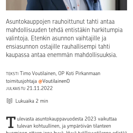
Asuntokauppojen rauhoittunut tahti antaa
mahdollisuuden tehdä entistäkin harkitumpia
valintoja. Etenkin asunnon vaihtajille ja
ensiasunnon ostajille rauhallisempi tahti
kaupassa antaa enemmän mahdollisuuksia.
Timo Voutilainen
, OP Koti Pirkanmaan
TEKSTI
toimitusjohtaja
@
VoutilainenO
21.11.2022
JULKAISTU
Lukuaika
2
min
T
ulevasta asuntokauppavuodesta 2023 vaikuttaa
tulevan kohtuullinen, ja ympäröivän tilanteen