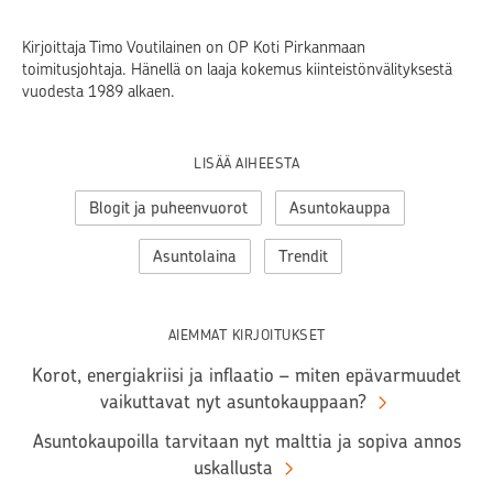
Kirjoittaja Timo Voutilainen on OP Koti Pirkanmaan
toimitusjohtaja. Hänellä on laaja kokemus kiinteistönvälityksestä
vuodesta 1989 alkaen.
LISÄÄ AIHEESTA
Blogit ja puheenvuorot
Asuntokauppa
Asuntolaina
Trendit
AIEMMAT KIRJOITUKSET
Korot, energiakriisi ja inflaatio – miten epävarmuudet
vaikuttavat nyt asuntokauppaan?
Asuntokaupoilla tarvitaan nyt malttia ja sopiva annos
uskallusta