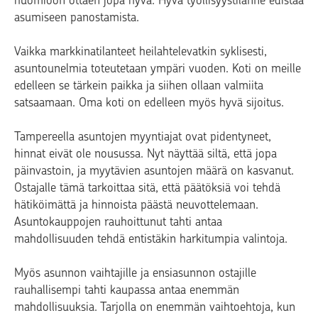
huomioon ottaen jopa hyvä. Hyvä työllisyystilanne edistää
asumiseen panostamista.
Vaikka markkinatilanteet heilahtelevatkin syklisesti,
asuntounelmia toteutetaan ympäri vuoden. Koti on meille
edelleen se tärkein paikka ja siihen ollaan valmiita
satsaamaan. Oma koti on edelleen myös hyvä sijoitus.
Tampereella asuntojen myyntiajat ovat pidentyneet,
hinnat eivät ole nousussa. Nyt näyttää siltä, että jopa
päinvastoin, ja myytävien asuntojen määrä on kasvanut.
Ostajalle tämä tarkoittaa sitä, että päätöksiä voi tehdä
hätiköimättä ja hinnoista päästä neuvottelemaan.
Asuntokauppojen rauhoittunut tahti antaa
mahdollisuuden tehdä entistäkin harkitumpia valintoja.
Myös asunnon vaihtajille ja ensiasunnon ostajille
rauhallisempi tahti kaupassa antaa enemmän
mahdollisuuksia. Tarjolla on enemmän vaihtoehtoja, kun