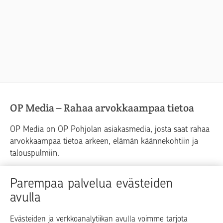
OP Media – Rahaa arvokkaampaa tietoa
OP Media on OP Pohjolan asiakasmedia, josta saat rahaa
arvokkaampaa tietoa arkeen, elämän käännekohtiin ja
talouspulmiin.
Raha
Koti
Elämä
Yrityselämä
Parempaa palvelua evästeiden
avulla
Blogit ja puheenvuorot
Osuuspankit
Evästeiden ja verkkoanalytiikan avulla voimme tarjota