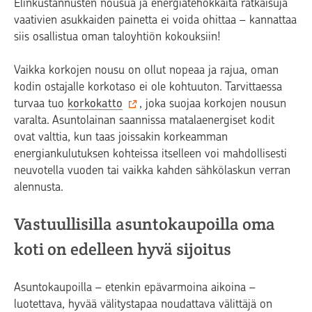
Elinkustannusten nousua ja energiatehokkaita ratkaisuja
vaativien asukkaiden painetta ei voida ohittaa – kannattaa
siis osallistua oman taloyhtiön kokouksiin!
Vaikka korkojen nousu on ollut nopeaa ja rajua, oman
kodin ostajalle korkotaso ei ole kohtuuton. Tarvittaessa
turvaa tuo
korkokatto
, joka suojaa korkojen nousun
varalta. Asuntolainan saannissa matalaenergiset kodit
ovat valttia, kun taas joissakin korkeamman
energiankulutuksen kohteissa itselleen voi mahdollisesti
neuvotella vuoden tai vaikka kahden sähkölaskun verran
alennusta.
Vastuullisilla asuntokaupoilla oma
koti on edelleen hyvä sijoitus
Asuntokaupoilla – etenkin epävarmoina aikoina –
luotettava, hyvää välitystapaa noudattava välittäjä on