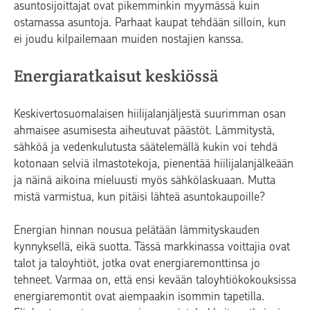
asuntosijoittajat ovat pikemminkin myymässä kuin
ostamassa asuntoja. Parhaat kaupat tehdään silloin, kun
ei joudu kilpailemaan muiden nostajien kanssa.
Energiaratkaisut keskiössä
Keskivertosuomalaisen hiilijalanjäljestä suurimman osan
ahmaisee asumisesta aiheutuvat päästöt. Lämmitystä,
sähköä ja vedenkulutusta säätelemällä kukin voi tehdä
kotonaan selviä ilmastotekoja, pienentää hiilijalanjälkeään
ja näinä aikoina mieluusti myös sähkölaskuaan. Mutta
mistä varmistua, kun pitäisi lähteä asuntokaupoille?
Energian hinnan nousua pelätään lämmityskauden
kynnyksellä, eikä suotta. Tässä markkinassa voittajia ovat
talot ja taloyhtiöt, jotka ovat energiaremonttinsa jo
tehneet. Varmaa on, että ensi kevään taloyhtiökokouksissa
energiaremontit ovat aiempaakin isommin tapetilla.