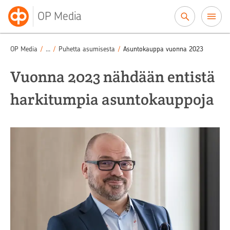
Siirry sisältöön
OP Media
Puheenvuorot
/
OP Media
/
...
/
Puhetta asumisesta
/
Asuntokauppa vuonna 2023
Vuonna 2023 nähdään entistä
harkitumpia asuntokauppoja