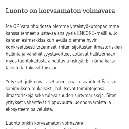
Luonto on korvaamaton voimavara
Me OP Varainhoidossa olemme yhteistyökumppanimme
kanssa tehneet alustavaa analyysiä ENCORE-mallilla. Jo
kahden esimerkkisalkun avulla olemme hyvin
konkreettisesti todenneet, miten sijoitusten ilmastoriskien
hallinta ja vähähiilisyystavoitteet auttavat hallitsemaan
myös luontokadosta aiheutuvia riskejä. Eli nämä kaksi
tavoitetta tukevat toisiaan.
Yritykset, jotka ovat asettaneet päästötavoitteet Pariisin
sopimuksen mukaisesti, hallitsevat toimintojensa
ilmastoriskejä sekä tulevaisuuden siirtymäriskejä. Siten
yritykset vähentävät riippuvuutta luonnonvaroista ja
ekosysteemipalveluista.
Luonto onkin korvaamaton voimavara