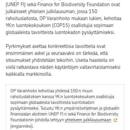
(UNEP FI) sekä Finance for Biodiversity Foundation ovat
julkaisseet yhteisen julkilausuman, jossa 150
rahoituslaitosta, OP Varainhoito mukaan lukien, kehottaa
YK:n luontokokouksen (COP15) osallistujia sopimaan
globaaleista tavoitteista luontokadon pysäyttämiseksi.
Pyrkimykset asettaa konkreettisia tavoitteita ovat
ensimmäinen askel ja seuraavaksi on tärkeää, että
sitoumukset yhdistetään tekoihin. Useita haasteita on
vielä ratkaistava näiden käytäntöjen valtavirtaistamiseksi
kaikkialla markkinoilla.
OP Varainhoito kehottaa yhdessä 150:n muun
rahoituslaitoksen kanssa YK:n luontokokouksen osallistujia
sopimaan globaaleista tavoitteista luontokadon
pysäyttämiseksi. Tutustu YK:n ympäristöohjelman ja globaalin
finanssialan aloitteen UNEP FI:n sekä Finance for Biodiversity
Foundationin johdolla tehtyyn
yhteiseen julkilausumaan
(englanniksi).