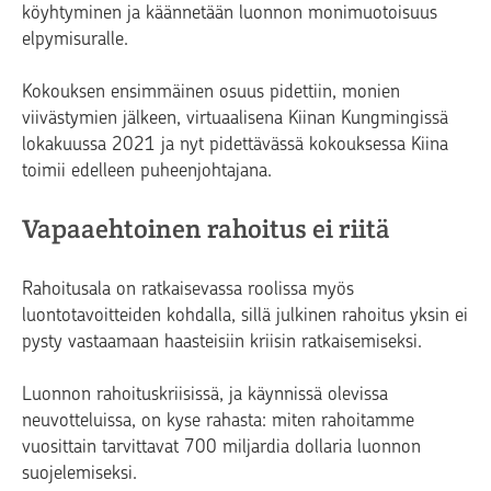
köyhtyminen ja käännetään luonnon monimuotoisuus
elpymisuralle.
Kokouksen ensimmäinen osuus pidettiin, monien
viivästymien jälkeen, virtuaalisena Kiinan Kungmingissä
lokakuussa 2021 ja nyt pidettävässä kokouksessa Kiina
toimii edelleen puheenjohtajana.
Vapaaehtoinen rahoitus ei riitä
Rahoitusala on ratkaisevassa roolissa myös
luontotavoitteiden kohdalla, sillä julkinen rahoitus yksin ei
pysty vastaamaan haasteisiin kriisin ratkaisemiseksi.
Luonnon rahoituskriisissä, ja käynnissä olevissa
neuvotteluissa, on kyse rahasta: miten rahoitamme
vuosittain tarvittavat 700 miljardia dollaria luonnon
suojelemiseksi.