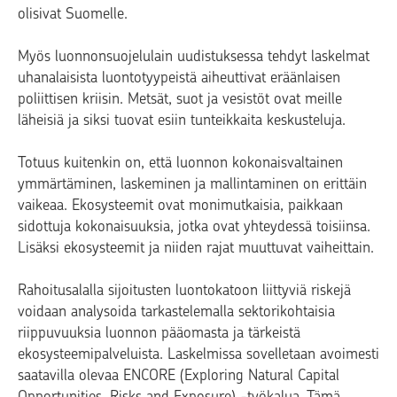
olisivat Suomelle.
Myös luonnonsuojelulain uudistuksessa tehdyt laskelmat
uhanalaisista luontotyypeistä aiheuttivat eräänlaisen
poliittisen kriisin. Metsät, suot ja vesistöt ovat meille
läheisiä ja siksi tuovat esiin tunteikkaita keskusteluja.
Totuus kuitenkin on, että luonnon kokonaisvaltainen
ymmärtäminen, laskeminen ja mallintaminen on erittäin
vaikeaa. Ekosysteemit ovat monimutkaisia, paikkaan
sidottuja kokonaisuuksia, jotka ovat yhteydessä toisiinsa.
Lisäksi ekosysteemit ja niiden rajat muuttuvat vaiheittain.
Rahoitusalalla sijoitusten luontokatoon liittyviä riskejä
voidaan analysoida tarkastelemalla sektorikohtaisia
riippuvuuksia luonnon pääomasta ja tärkeistä
ekosysteemipalveluista. Laskelmissa sovelletaan avoimesti
saatavilla olevaa ENCORE (Exploring Natural Capital
Opportunities, Risks and Exposure) -työkalua. Tämä