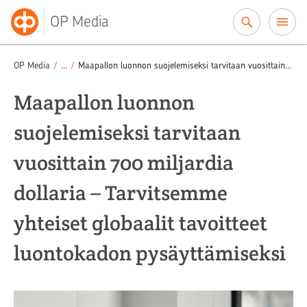
Siirry sisältöön
OP Media
Puheenvuorot
Puhetta sijoittamisesta
/
/
OP Media
/
...
/
Maapallon luonnon suojelemiseksi tarvitaan vuosittain 700 miljardia dollaria
Maapallon luonnon
suojelemiseksi tarvitaan
vuosittain 700 miljardia
dollaria – Tarvitsemme
yhteiset globaalit tavoitteet
luontokadon pysäyttämiseksi