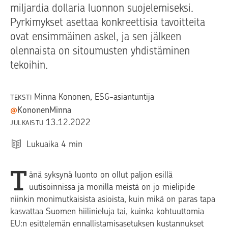
miljardia dollaria luonnon suojelemiseksi.
Pyrkimykset asettaa konkreettisia tavoitteita
ovat ensimmäinen askel, ja sen jälkeen
olennaista on sitoumusten yhdistäminen
tekoihin.
Minna Kononen
, ESG-asiantuntija
TEKSTI
@
KononenMinna
13.12.2022
JULKAISTU
Lukuaika
4
min
T
änä syksynä luonto on ollut paljon esillä
uutisoinnissa ja monilla meistä on jo mielipide
niinkin monimutkaisista asioista, kuin mikä on paras tapa
kasvattaa Suomen hiilinieluja tai, kuinka kohtuuttomia
EU:n esittelemän ennallistamisasetuksen kustannukset