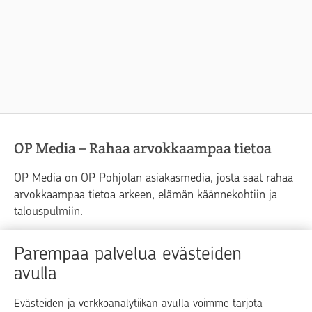
OP Media – Rahaa arvokkaampaa tietoa
OP Media on OP Pohjolan asiakasmedia, josta saat rahaa
arvokkaampaa tietoa arkeen, elämän käännekohtiin ja
talouspulmiin.
Raha
Koti
Elämä
Yrityselämä
Parempaa palvelua evästeiden
avulla
Blogit ja puheenvuorot
Osuuspankit
Evästeiden ja verkkoanalytiikan avulla voimme tarjota