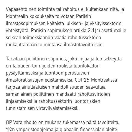
Vapaaehtoinen toiminta tai rahoitus ei kuitenkaan riitä, ja
Montrealin kokoukselta toivotaan Pariisin
ilmastosopimuksen kaltaista julkisen- ja yksityissektorin
yhteistyötä. Pariisin sopimuksen artikla 2.1(c) asetti maille
selkeän toimeksiannon vaatia rahoitussektoria
mukauttamaan toimintansa ilmastotavoitteisiin.
Tarvitaan poliittinen sopimus, joka linjaa ja luo selkeyttä
eri talouden toimijoiden roolista luontokadon
pysäyttämiseksi ja luontoon perustuvien
ilmastoratkaisujen edistämiseksi. COP15 Montrealissa
tarjoaa ainutlaatuisen mahdollisuuden saavuttaa
samanlainen poliittinen mandaatti rahoitusvirtojen
linjaamiseksi ja rahoitussektorin luontoriskien
tunnistamisen virtaviivaistamiseksi.
OP Varainhoito on mukana tukemassa näitä tavoitteita.
YK:n ympäristöohjelma ja globaalin finanssialan aloite