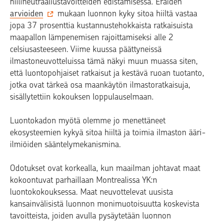
hiilineutraaliustavoitteiden edistämisessä. Eräiden
arvioiden
mukaan luonnon kyky sitoa hiiltä vastaa
jopa 37 prosenttia kustannustehokkaista ratkaisuista
maapallon lämpenemisen rajoittamiseksi alle 2
celsiusasteeseen. Viime kuussa päättyneissä
ilmastoneuvotteluissa tämä näkyi muun muassa siten,
että luontopohjaiset ratkaisut ja kestävä ruoan tuotanto,
jotka ovat tärkeä osa maankäytön ilmastoratkaisuja,
sisällytettiin kokouksen loppulauselmaan.
Luontokadon myötä olemme jo menettäneet
ekosysteemien kykyä sitoa hiiltä ja toimia ilmaston ääri-
ilmiöiden sääntelymekanismina.
Odotukset ovat korkealla, kun maailman johtavat maat
kokoontuvat parhaillaan Montrealissa YK:n
luontokokouksessa. Maat neuvottelevat uusista
kansainvälisistä luonnon monimuotoisuutta koskevista
tavoitteista, joiden avulla pysäytetään luonnon