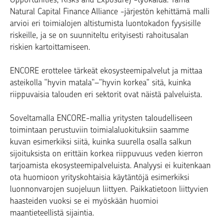
Natural Capital Finance Alliance -järjestön kehittämä malli
arvioi eri toimialojen altistumista luontokadon fyysisille
riskeille, ja se on suunniteltu erityisesti rahoitusalan
riskien kartoittamiseen.
ENCORE erottelee tärkeät ekosysteemipalvelut ja mittaa
asteikolla "hyvin matala"–"hyvin korkea" sitä, kuinka
riippuvaisia talouden eri sektorit ovat näistä palveluista.
Soveltamalla ENCORE-mallia yritysten taloudelliseen
toimintaan perustuviin toimialaluokituksiin saamme
kuvan esimerkiksi siitä, kuinka suurella osalla salkun
sijoituksista on erittäin korkea riippuvuus veden kierron
tarjoamista ekosysteemipalveluista. Analyysi ei kuitenkaan
ota huomioon yrityskohtaisia käytäntöjä esimerkiksi
luonnonvarojen suojeluun liittyen. Paikkatietoon liittyvien
haasteiden vuoksi se ei myöskään huomioi
maantieteellistä sijaintia.