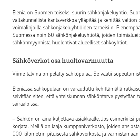
Elenia on Suomen toiseksi suurin sähkönjakeluyhtiö. Suom
valtakunnallista kantaverkkoa ylläpitää ja kehittää valtion 
voimalinjoilla sähkönjakeluyhtiöiden tarpeisiin. Pienempää,
Suomessa noin 80 sähkönjakeluyhtiötä, joiden toimialueid
sähkönmyynnistä huolehtivat alueelliset sähköyhtiöt.
Sähköverkot osa huoltovarmuutta
Viime talvina on pelätty sähköpulaa. Se vaatii sopeutumista 
Eleniassa sähköpulaan on varauduttu kehittämällä ratkaisu
selvitään siten, että yhteiskunnan sähköntarve pystytään tu
sairaaloissa.
– Sähkön on aina kuljettava asiakkaalle. Jos esimerkiksi p
korjata. Meillä on laaja kumppaniverkosto, joiden ansi
000 kilometrin pituisesta sähköverkosta ja varmistamaa