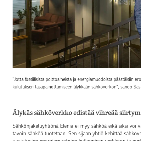
"Jotta fossiilisista polttoaineista ja energiamuodoista päästäisiin 
kulutuksen tasapainottamiseen älykkään sähköverkon", sanoo Sa
Älykäs sähköverkko edistää vihreää siirty
Sähkönjakeluyhtiönä Elenia ei myy sähköä eikä siksi voi v
tavoin sähköä tuotetaan. Sen sijaan yhtiö kehittää sähköve
uusiutuvien energiamuotojen kytkemisen verkkoon ja pyrk