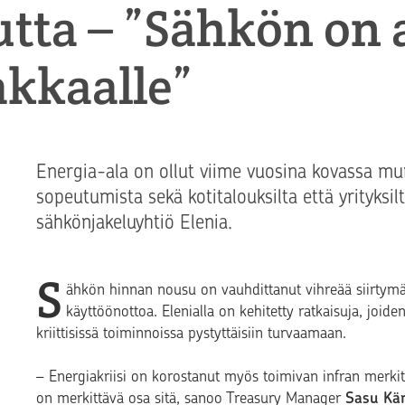
tta – ”Sähkön on 
akkaalle”
Energia-ala on ollut viime vuosina kovassa mu
sopeutumista sekä kotitalouksilta että yrityksilt
sähkönjakeluyhtiö Elenia.
S
ähkön hinnan nousu on vauhdittanut vihreää siirtymää
käyttöönottoa. Elenialla on kehitetty ratkaisuja, joide
kriittisissä toiminnoissa pystyttäisiin turvaamaan.
– Energiakriisi on korostanut myös toimivan infran merki
on merkittävä osa sitä, sanoo Treasury Manager
Sasu Kä