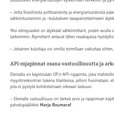
– Jotta fossiilisista polttoaineista ja energiamuodoista pää
sähköntuotannon ja -kulutuksen tasapainottamiseen älyk
Yksi edistysaskel on älykkäät sähkömittarit, joiden avull
tarkemmin. Älymittarit antavat lähes reaaliajassa hyödyllistä
– Jokainen kuluttaja voi omilla toimillaan vaikuttaa siihen,
API-rajapinnat osana vastuullisuutta ja ar
Elenialla on käytössään OP:n API-rajapinta, joka mahdollis
myyntireskontran tukena tilanteissa, jolloin huomataan, et
jota ei pystytä kohdistamaan oikeaan laskuun.
– Elenialle vastuullisuus on tärkeä arvo ja rajapinnan käy
palvelupäällikkö
Marja Boumaraf
.