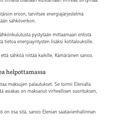
stäisiin eroon, tarvitsee energiajärjestelmä
kään sähköverkon.
a sähkönkulutusta pystytään mittaamaan entistä
 tietoa energiayritysten lisäksi kotitalouksille.
 että sähköä riittää kaikille, Kämäräinen sanoo.
kea helpottamassa
taa maksujen palautukset. Se toimii Elenialla
tä asiakas on maksanut virheellisen suorituksen,
ttö on osa sitä, sanoo Elenian saatavienhallinnan