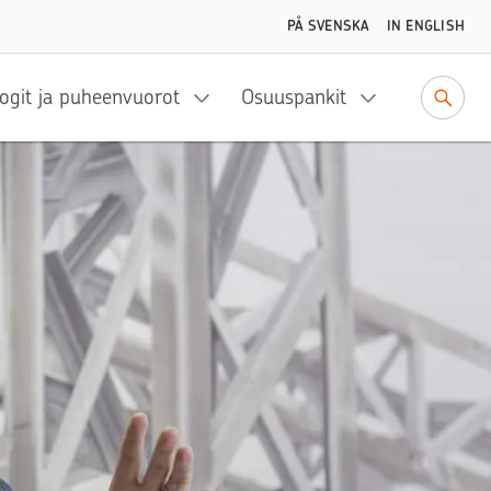
PÅ SVENSKA
IN ENGLISH
ogit ja puheenvuorot
Osuuspankit