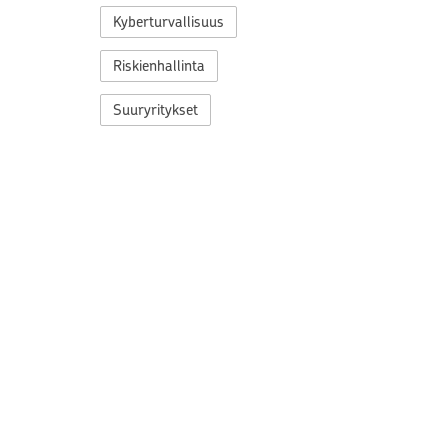
Kyberturvallisuus
Riskienhallinta
Suuryritykset