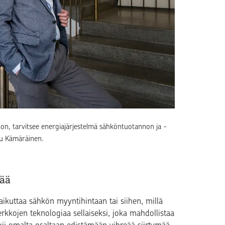
eroon, tarvitsee energiajärjestelmä sähköntuotannon ja -
su Kämäräinen.
mää
aikuttaa sähkön myyntihintaan tai siihen, millä
rkkojen teknologiaa sellaiseksi, joka mahdollistaa
ii omalta osaltaan edistämään vihreää siirtymää.