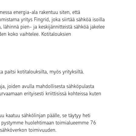
essa energia-ala rakentuu siten, että
omistama yritys Fingrid, joka siirtää sähköä isoilla
 lähinnä pien- ja keskijännitteistä sähköä jakelee
en koko vaihtelee. Kotitalouksien
paitsi kotitalouksilta, myös yrityksiltä.
ja, joiden avulla mahdollisesta sähköpulasta
rvaamaan erityisesti kriittisissä kohteissa kuten
uu kaatuu sähkölinjan päälle, se täytyy heti
osta pystymme huolehtimaan toimialueemme 76
n sähköverkon toimivuuden.