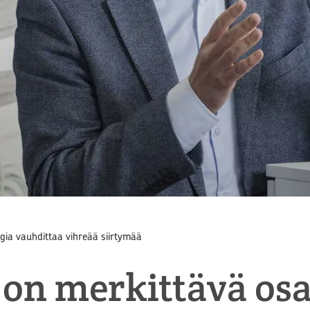
gia vauhdittaa vihreää siirtymää
on merkittävä os