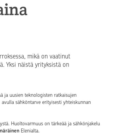
aina
rroksessa, mikä on vaatinut
ä. Yksi näistä yrityksistä on
 ja uusien teknologisten ratkaisujen
n avulla sähköntarve erityisesti yhteiskunnan
tystä. Huoltovarmuus on tärkeää ja sähkönjakelu
märäinen
Elenialta.