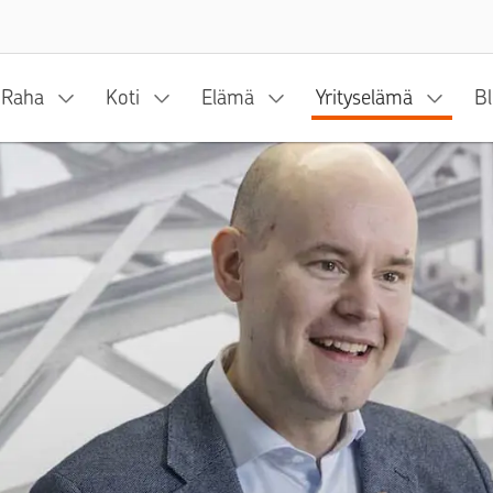
Siirry sisältöön
Raha
Koti
Elämä
Yrityselämä
Bl