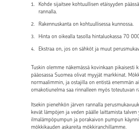
Kohde sijaitsee kohtuullisen etäisyyden päässä 
rannalla.
Rakennuskanta on kohtuullisessa kunnossa.
Hinta on oikealla tasolla hintaluokassa 70 
Ekstraa on, jos on sähköt ja muut perusmuka
Tuskin olemme näkemässä kovinkaan pikaisesti 
pääosassa Suomea olivat myyjät markkinat. Mökk
normaalimmin, ja ostajilla on entistä enemmän a
omakotiunelma saa rinnalleen myös toteutuvan 
Itsekin pienehkön järven rannalla perusmukavuuk
kevät lämpöjen ja veden päälle laittamista talven 
ilmalämpöpumpun ja porakaivon pumpun käynnisty
mökkikauden askareita mökkiranchillamme.