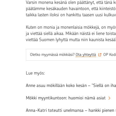
Varsin monena kesänä olen päättänyt, että tänä 
päätämme kesäkauden havaintoon, että kiinteistöl
taikka lasten iloksi on hankittu taasen uusi kulkuv
Kuten on monia ja monenlaisia mökkejä, on myös
ja viettää siellä aikaa. Mikään näistä ei liene to
viettää Suomen lyhyttä mutta niin kaunista kesää
Oletko myymässä mökkiäsi?
Ota yhteyttä
OP Kodin
Lue myös:
Anne asuu mökillään koko kesän – “Siellä on iha
Mökki myyntikuntoon: huomioi nämä asiat
Anna-Katri toteutti unelmansa – hankki pienen