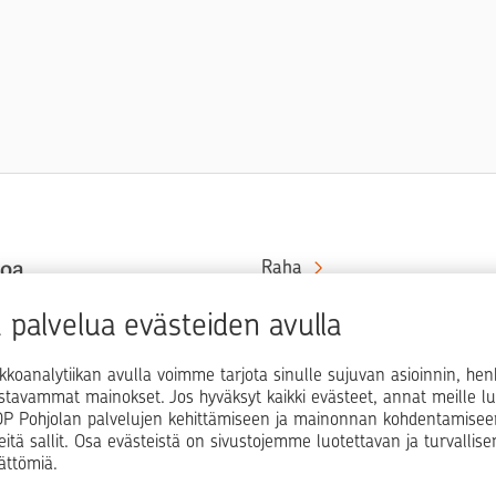
toa
Raha
Koti
at rahaa
palvelua evästeiden avulla
in ja
Elämä
kkoanalytiikan avulla voimme tarjota sinulle sujuvan asioinnin, he
Yrityselämä
ostavammat mainokset. Jos hyväksyt kaikki evästeet, annat meille lu
i OP Pohjolan palvelujen kehittämiseen ja mainonnan kohdentamisee
Blogit ja puheenvuorot
teitä sallit. Osa evästeistä on sivustojemme luotettavan ja turvallis
ättömiä.
Osuuspankit