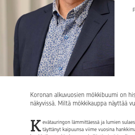
T
P
Koronan alkuvuosien mökkibuumi on histo
näkyvissä. Miltä mökkikauppa näyttää 
K
evätauringon lämmittäessä ja lumien sulaess
täyttänyt kaipuunsa viime vuosina hankkima