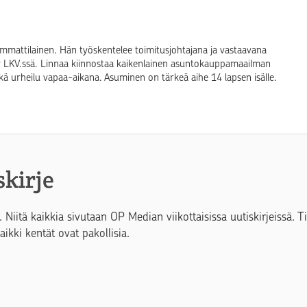
ysammattilainen. Hän työskentelee toimitusjohtajana ja vastaavana
 LKV.ssä. Linnaa kiinnostaa kaikenlainen asuntokauppamaailman
ekä urheilu vapaa-aikana. Asuminen on tärkeä aihe 14 lapsen isälle.
skirje
. Niitä kaikkia sivutaan OP Median viikottaisissa uutiskirjeissä. 
Kaikki kentät ovat pakollisia.