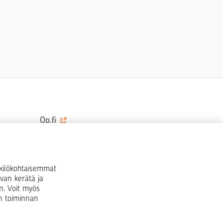
Op.fi
OP Koti
Pohjola Vahinkoapu
nkilökohtaisemmat
van kerätä ja
Facebook
X
LinkedIn
Instagram
n. Voit myös
en toiminnan