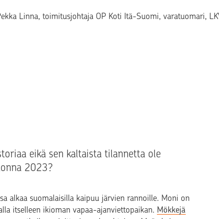
eksti
ekka Linna
, toimitusjohtaja OP Koti Itä-Suomi, varatuomari, L
riaa eikä sen kaltaista tilannetta ole
vuonna 2023?
a alkaa suomalaisilla kaipuu järvien rannoille. Moni on
lla itselleen ikioman vapaa-ajanviettopaikan.
Mökkejä