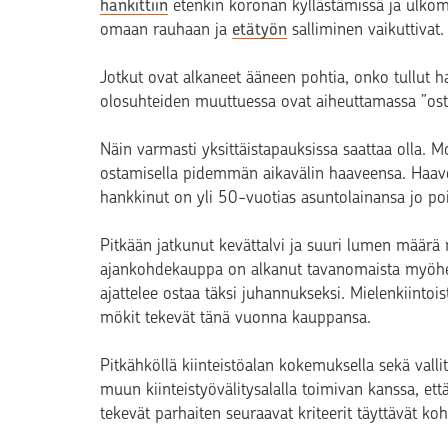
hankittiin
etenkin koronan kyllästämissä ja ulkom
omaan rauhaan ja
etätyön
salliminen vaikuttivat.
Jotkut ovat alkaneet ääneen pohtia, onko tullut ha
olosuhteiden muuttuessa ovat aiheuttamassa ”os
Näin varmasti yksittäistapauksissa saattaa olla. 
ostamisella pidemmän aikavälin haaveensa. Haave 
hankkinut on yli 50-vuotias asuntolainansa jo po
Pitkään jatkunut kevättalvi ja suuri lumen määrä 
ajankohdekauppa on alkanut tavanomaista myöhe
ajattelee ostaa täksi juhannukseksi. Mielenkiinto
mökit tekevät tänä vuonna kauppansa.
Pitkähköllä kiinteistöalan kokemuksella sekä val
muun kiinteistyövälitysalalla toimivan kanssa, e
tekevät parhaiten seuraavat kriteerit täyttävät koh