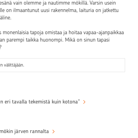
kesänä vain olemme ja nautimme mökillä. Varsin usein
le on ilmaantunut uusi rakennelma, laituria on jatkettu
äline.
 monenlaisia tapoja omistaa ja hoitaa vapaa-ajanpaikkaa
istaan parempi taikka huonompi. Mikä on sinun tapasi
?
 välittäjään.
n eri tavalla tekemistä kuin kotona”
 mökin järven rannalta