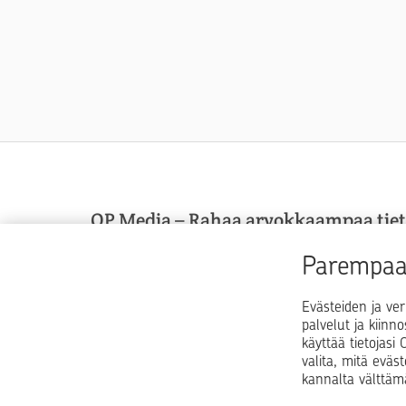
OP Media – Rahaa arvokkaampaa tie
OP Media on OP Pohjolan asiakasmedia, josta sa
Parempaa 
arvokkaampaa tietoa arkeen, elämän käännekohti
talouspulmiin.
Evästeiden ja ver
palvelut ja kiinn
käyttää tietojas
valita, mitä eväs
kannalta välttäm