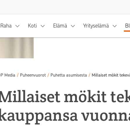
Siirry sisältöön
Raha
Koti
Elämä
Yrityselämä
Bl
P Media
/
Puheenvuorot
/
Puhetta asumisesta
/
Millaiset mökit tek
Millaiset mökit te
kauppansa vuonn