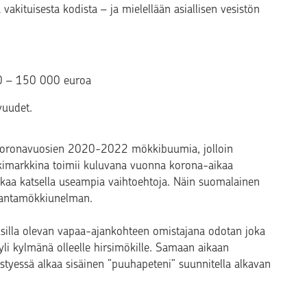
vakituisesta kodista – ja mielellään asiallisen vesistön
000 – 150 000 euroa
vuudet.
koronavuosien 2020-2022 mökkibuumia, jolloin
imarkkina toimii kuluvana vuonna korona-aikaa
ikaa katsella useampia vaihtoehtoja. Näin suomalainen
rantamökkiunelman.
silla olevan vapaa-ajankohteen omistajana odotan joka
yli kylmänä olleelle hirsimökille. Samaan aikaan
essä alkaa sisäinen ”puuhapeteni” suunnitella alkavan