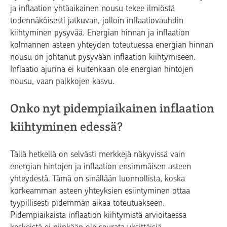
ja inflaation yhtäaikainen nousu tekee ilmiöstä
todennäköisesti jatkuvan, jolloin inflaatiovauhdin
kiihtyminen pysyvää. Energian hinnan ja inflaation
kolmannen asteen yhteyden toteutuessa energian hinnan
nousu on johtanut pysyvään inflaation kiihtymiseen.
Inflaatio ajurina ei kuitenkaan ole energian hintojen
nousu, vaan palkkojen kasvu.
Onko nyt pidempiaikainen inflaation
kiihtyminen edessä?
Tällä hetkellä on selvästi merkkejä näkyvissä vain
energian hintojen ja inflaation ensimmäisen asteen
yhteydestä. Tämä on sinällään luonnollista, koska
korkeamman asteen yhteyksien esiintyminen ottaa
tyypillisesti pidemmän aikaa toteutuakseen.
Pidempiaikaista inflaation kiihtymistä arvioitaessa