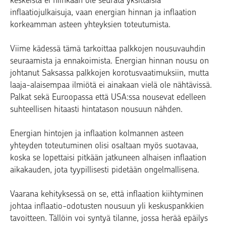
keskeistä ei niinkään ole seurata yksittäisiä
inflaatiojulkaisuja, vaan energian hinnan ja inflaation
korkeamman asteen yhteyksien toteutumista.
Viime kädessä tämä tarkoittaa palkkojen nousuvauhdin
seuraamista ja ennakoimista. Energian hinnan nousu on
johtanut Saksassa palkkojen korotusvaatimuksiin, mutta
laaja-alaisempaa ilmiötä ei ainakaan vielä ole nähtävissä.
Palkat sekä Euroopassa että USA:ssa nousevat edelleen
suhteellisen hitaasti hintatason nousuun nähden.
Energian hintojen ja inflaation kolmannen asteen
yhteyden toteutuminen olisi osaltaan myös suotavaa,
koska se lopettaisi pitkään jatkuneen alhaisen inflaation
aikakauden, jota tyypillisesti pidetään ongelmallisena.
Vaarana kehityksessä on se, että inflaation kiihtyminen
johtaa inflaatio-odotusten nousuun yli keskuspankkien
tavoitteen. Tällöin voi syntyä tilanne, jossa herää epäilys