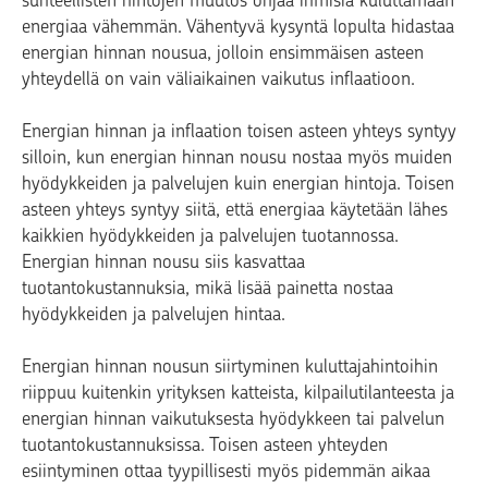
suhteellisten hintojen muutos ohjaa ihmisiä kuluttamaan
energiaa vähemmän. Vähentyvä kysyntä lopulta hidastaa
energian hinnan nousua, jolloin ensimmäisen asteen
yhteydellä on vain väliaikainen vaikutus inflaatioon.
Energian hinnan ja inflaation toisen asteen yhteys syntyy
silloin, kun energian hinnan nousu nostaa myös muiden
hyödykkeiden ja palvelujen kuin energian hintoja. Toisen
asteen yhteys syntyy siitä, että energiaa käytetään lähes
kaikkien hyödykkeiden ja palvelujen tuotannossa.
Energian hinnan nousu siis kasvattaa
tuotantokustannuksia, mikä lisää painetta nostaa
hyödykkeiden ja palvelujen hintaa.
Energian hinnan nousun siirtyminen kuluttajahintoihin
riippuu kuitenkin yrityksen katteista, kilpailutilanteesta ja
energian hinnan vaikutuksesta hyödykkeen tai palvelun
tuotantokustannuksissa. Toisen asteen yhteyden
esiintyminen ottaa tyypillisesti myös pidemmän aikaa