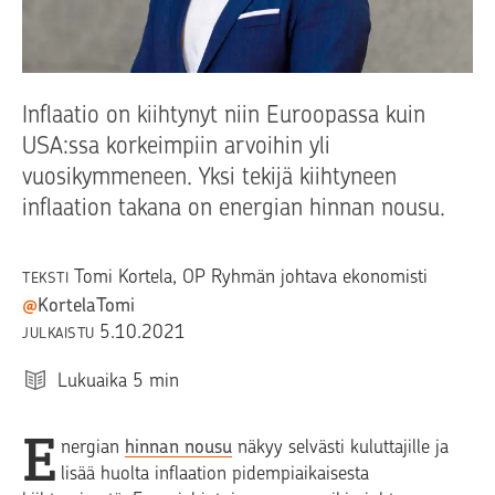
Inflaatio on kiihtynyt niin Euroopassa kuin
USA:ssa korkeimpiin arvoihin yli
vuosikymmeneen. Yksi tekijä kiihtyneen
inflaation takana on energian hinnan nousu.
Tomi Kortela
, OP Ryhmän johtava ekonomisti
TEKSTI
@
KortelaTomi
5.10.2021
JULKAISTU
Lukuaika
5
min
E
nergian
hinnan nousu
näkyy selvästi kuluttajille ja
lisää huolta inflaation pidempiaikaisesta