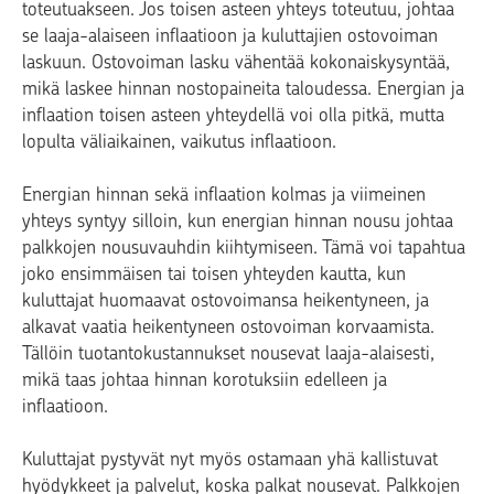
toteutuakseen. Jos toisen asteen yhteys toteutuu, johtaa
se laaja-alaiseen inflaatioon ja kuluttajien ostovoiman
laskuun. Ostovoiman lasku vähentää kokonaiskysyntää,
mikä laskee hinnan nostopaineita taloudessa. Energian ja
inflaation toisen asteen yhteydellä voi olla pitkä, mutta
lopulta väliaikainen, vaikutus inflaatioon.
Energian hinnan sekä inflaation kolmas ja viimeinen
yhteys syntyy silloin, kun energian hinnan nousu johtaa
palkkojen nousuvauhdin kiihtymiseen. Tämä voi tapahtua
joko ensimmäisen tai toisen yhteyden kautta, kun
kuluttajat huomaavat ostovoimansa heikentyneen, ja
alkavat vaatia heikentyneen ostovoiman korvaamista.
Tällöin tuotantokustannukset nousevat laaja-alaisesti,
mikä taas johtaa hinnan korotuksiin edelleen ja
inflaatioon.
Kuluttajat pystyvät nyt myös ostamaan yhä kallistuvat
hyödykkeet ja palvelut, koska palkat nousevat. Palkkojen