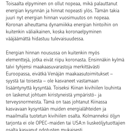
Toisaalta elpyminen on ollut nopeaa, mikä palauttanut
energian kysynnän ja hinnat nopeasti ylös. Tämän takia
juuri nyt energian hinnan vuosimuutos on nopeaa.
Koronan aiheuttama dynamiikka energian hintoihin on
kuitenkin väliaikainen, koska koronaelpyminen
vääjäämättä hidastuu tulevaisuudessa.
Energian hinnan nousussa on kuitenkin myös
elementtejä, jotka eivät riipu koronasta. Ensinnäkin kylmä
talvi tyhjensi maakaasuvarastoja merkittävästi
Euroopassa, eivätkä Venäjän maakaasutoimitukset –
syystä tai toisesta – ole kasvaneet vastamaan
lisääntynyttä kysyntää. Toiseksi Kiinan kivihiilen louhinta
on laskenut johtuen kiristyneistä ympäristö- ja
terveysnormeista. Tämä on taas johtanut Kiinassa
kasvavaan kysyntään muiden energialähteiden ja
maailmalla tuotetun kivihiilen osalta. Kolmanneksi öljyn
tarjonta ei ole OPEC-maiden tai USA:n liuskeöljytuottajien
osalta kasvanut odotusten mukaisesti.