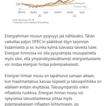
Energiahinnan nousun pysyvyys jää nähtäväksi. Tähän
vaikuttaa paljon OPEC:in päätökset öljyn tarjonnan
lisäämisestä ja se, kuinka kylmä tulevasta talvesta tulee.
Energian hinnoissa voi olla pysyvämpää nousupainetta
myös siksi, että ympäristöystävällisempi energiantuotanto
voi nostaa energian hintaa pidempiaikaisesti.
Energian hinnan nousu on tapahtunut samaan aikaan,
kun maailmantalous kasvaa nopeasti ja talouspolitiikka on
edelleen erittäin elvyttävää. Talousympäristö onkin
inflaatiota ruokkiva. Energian hinnan nousu voi
nykyisessä taloustilanteessa johtaa myös
pidempiaikaiseen inflaation kiihtymiseen, jos