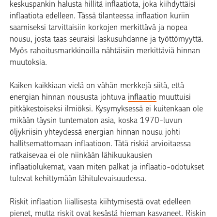
keskuspankin halusta hillitä inflaatiota, joka kiihdyttäisi
inflaatiota edelleen. Tässä tilanteessa inflaation kuriin
saamiseksi tarvittaisiin korkojen merkittävä ja nopea
nousu, josta taas seuraisi laskusuhdanne ja työttömyyttä.
Myös rahoitusmarkkinoilla nähtäisiin merkittäviä hinnan
muutoksia.
Kaiken kaikkiaan vielä on vähän merkkejä siitä, että
energian hinnan noususta johtuva
inflaatio
muuttuisi
pitkäkestoiseksi ilmiöksi. Kysymyksessä ei kuitenkaan ole
mikään täysin tuntematon asia, koska 1970-luvun
öljykriisin yhteydessä energian hinnan nousu johti
hallitsemattomaan inflaatioon. Tätä riskiä arvioitaessa
ratkaisevaa ei ole niinkään lähikuukausien
inflaatiolukemat, vaan miten palkat ja inflaatio-odotukset
tulevat kehittymään lähitulevaisuudessa.
Riskit inflaation liiallisesta kiihtymisestä ovat edelleen
pienet, mutta riskit ovat kesästä hieman kasvaneet. Riskin