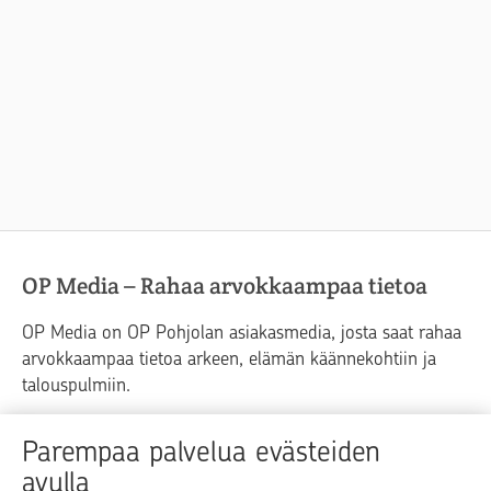
OP Media – Rahaa arvokkaampaa tietoa
OP Media on OP Pohjolan asiakasmedia, josta saat rahaa
arvokkaampaa tietoa arkeen, elämän käännekohtiin ja
talouspulmiin.
Raha
Koti
Elämä
Yrityselämä
Parempaa palvelua evästeiden
avulla
Blogit ja puheenvuorot
Osuuspankit