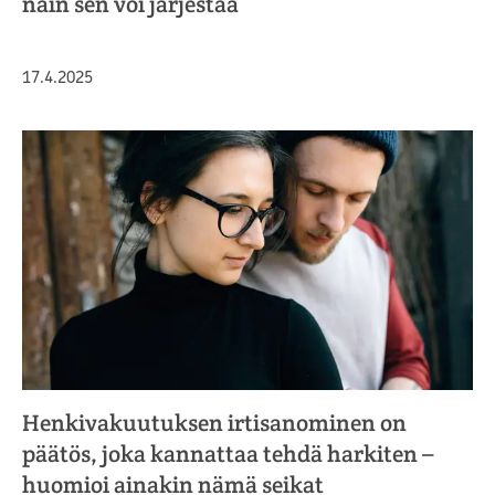
näin sen voi järjestää
Julkaistu
17.4.2025
Henkivakuutuksen irtisanominen on
päätös, joka kannattaa tehdä harkiten –
huomioi ainakin nämä seikat