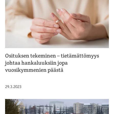
Osituksen tekeminen – tietämättömyys
johtaa hankaluuksiin jopa
vuosikymmenien päästä
Julkaistu
29.3.2023