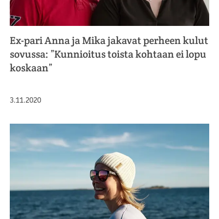
Ex-pari Anna ja Mika jakavat perheen kulut
sovussa: ”Kunnioitus toista kohtaan ei lopu
koskaan”
Julkaistu
3.11.2020