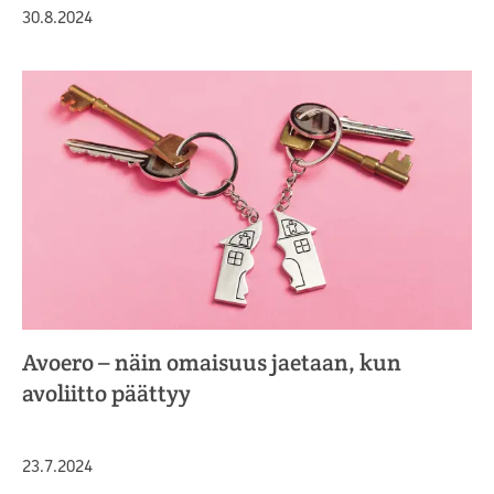
Julkaistu
30.8.2024
Avoero – näin omaisuus jaetaan, kun
avoliitto päättyy
Julkaistu
23.7.2024