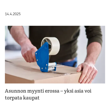
Julkaistu
14.4.2025
Asunnon myynti erossa – yksi asia voi
torpata kaupat