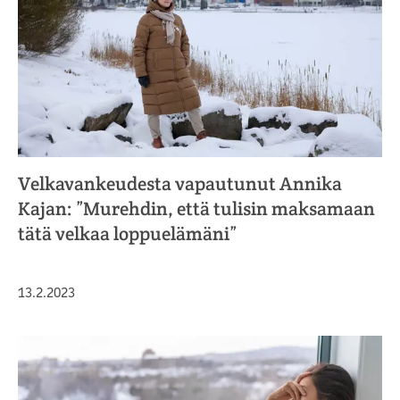
Velkavankeudesta vapautunut Annika
Kajan: ”Murehdin, että tulisin maksamaan
tätä velkaa loppuelämäni”
Julkaistu
13.2.2023