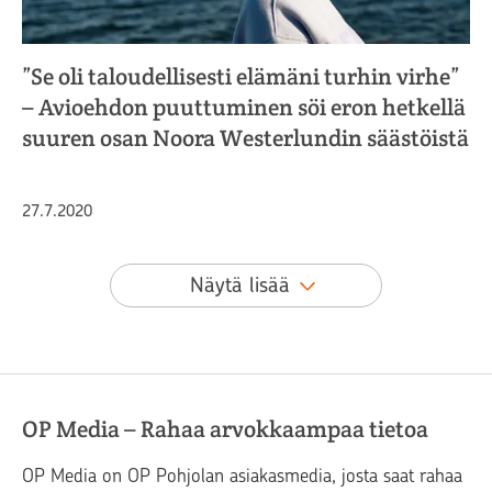
”Se oli taloudellisesti elämäni turhin virhe”
– Avioehdon puuttuminen söi eron hetkellä
suuren osan Noora Westerlundin säästöistä
Julkaistu
27.7.2020
Näytä lisää
OP Media – Rahaa arvokkaampaa tietoa
OP Media on OP Pohjolan asiakasmedia, josta saat rahaa