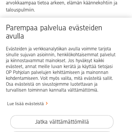
arvokkaampaa tietoa arkeen, elämän käännekohtiin ja
talouspulmiin.
Raha
Koti
Elämä
Yrityselämä
Parempaa palvelua evästeiden
avulla
Blogit ja puheenvuorot
Osuuspankit
Evästeiden ja verkkoanalytiikan avulla voimme tarjota
sinulle sujuvan asioinnin, henkilökohtaisemmat palvelut
Op.fi
OP Koti
Pohjola Vahinkoapu
ja kiinnostavammat mainokset. Jos hyväksyt kaikki
evästeet, annat meille luvan kerätä ja käyttää tietojasi
Facebook
X
LinkedIn
Instagram
OP Pohjolan palvelujen kehittämiseen ja mainonnan
kohdentamiseen. Voit myös valita, mitä evästeitä sallit.
Osa evästeistä on sivustojemme luotettavan ja
turvallisen toiminnan kannalta välttämättömiä.
© OP Pohjola
Lue lisää evästeistä
Info
Käyttöehdot
Jatka välttämättömillä
Saavutettavuusseloste